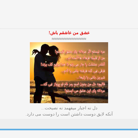
عشق من عاشقم باش!
≈≈≈≈≈≈≈≈≈≈≈≈≈≈
دل نه اجبار میفهمد نه نصیحت...
آنکه لایق دوست داشتن است را دوست می دارد.