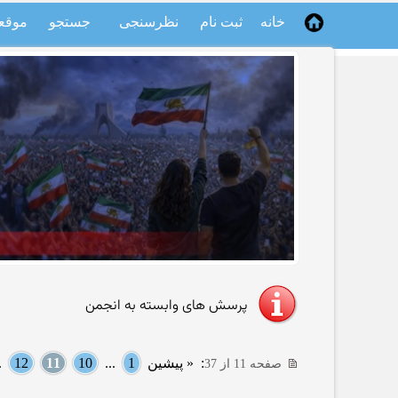
خانه
ثبت نام
نظرسنجی
جستجو
موقع
پرسش های وابسته به انجمن
:
« پیشین
1
...
10
11
12
..
صفحه 11 از 37