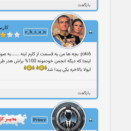
بازگفت
کاربر
e_h_s_a_n
joki6: بچه ها من یه قسمت از کارم اینه .......به صورت حرفه ای طراحی می کنم
اینجا كه دیگه انجمن خودمونه 100% براش هدر طراحی میکنم ...نگران نباش پرنس جوون
ایولا بالاخره یكی پیدا شد
بازگفت
Prince