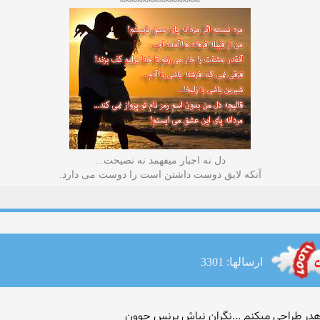
≈≈≈≈≈≈≈≈≈≈≈≈≈≈
دل نه اجبار میفهمد نه نصیحت...
آنکه لایق دوست داشتن است را دوست می دارد.
ارسالها: 3301