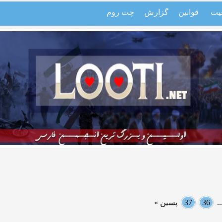
یت
قوانین
گزارش
چت روم
.
36
37
پسین »