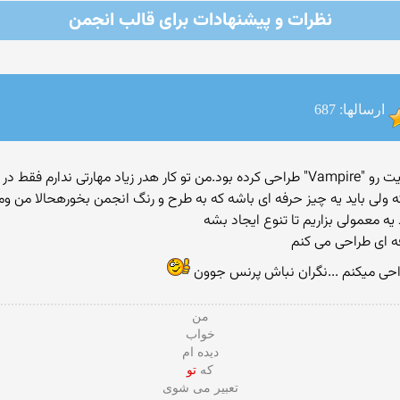
نظرات و پیشنهادات برای قالب انجمن
ارسالها: 687
MiladBagheri: Prince: هدر فعلی رنگ نقره ای سایت رو "Vampire" طراحی كرده بود.من تو كار هدر
 باید یه چیز حرفه ای باشه كه به طرح و رنگ انجمن بخورهحالا من ومپای
ه معمولی بزاریم تا تنوع ایجاد بشه
فه ای طراحی می کنم
من
خواب
دیده ام
که
تو
تعبیر می شوی