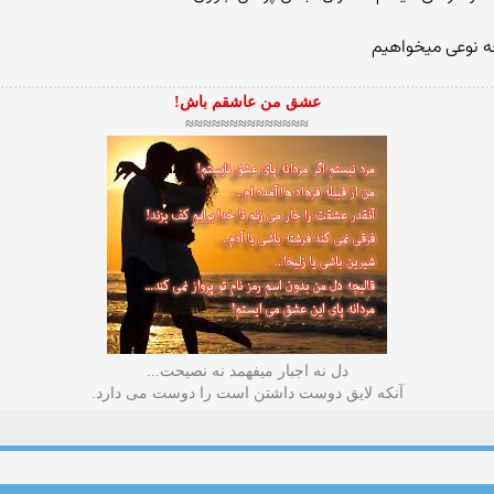
ه نوعی میخواهیم
عشق من عاشقم باش!
≈≈≈≈≈≈≈≈≈≈≈≈≈≈
دل نه اجبار میفهمد نه نصیحت...
آنکه لایق دوست داشتن است را دوست می دارد.