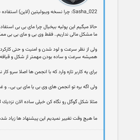
Sasha_022: چرا نسخه ویبولیتین (لاین) استفاده نمیكنید
حالا میگیم این پولیه بیخیال چرا مای بی بی استفاده
ما مشكل مالی نداریم.. فقط وی بی و مای بی بی ممك
ولی از نظر سرعت و لود شدن و امنیت و حتی كاركر
همیشه سرعت و ساده بودن مهمتر از شكل و قیاف
برای یه كاربر تازه وارد كه با انجمن ها اصلا سرو كار 
ولی اگه بره تو انجمن های وی بی یا مای بی بی.. و 
مثلا شكل گوگل رو نگاه كن خیلی ساده الان نزدیك 13 ساله همین شكلیه. ولی یاهو برعكس.
ما هیچ وقت تغییر نمیدیم این پیشنهاد ها زیاد ش