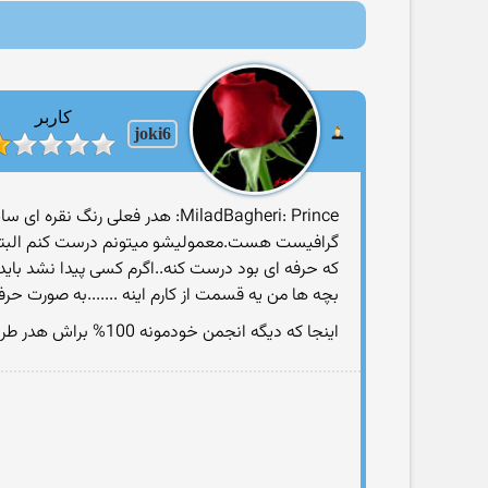
کاربر
joki6
گرافیست هست.معمولیشو میتونم درست كنم البته ولی
که حرفه ای بود درست کنه..اگرم کسی پیدا نشد باید ی
بچه ها من یه قسمت از کارم اینه .......به صورت حر
اینجا كه دیگه انجمن خودمونه 100% براش هدر طراحی میکنم ...نگران نباش پرنس جوون