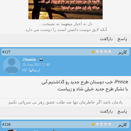
دل نه اجبار میفهمد نه نصیحت...
آنکه لایق دوست داشتن است را دوست می دارد.
پاسخ
بازگفت
#127
کاربر
24amin
10 Aug 2011 12:40
ارسالها: 107
Prince: خب دوستان طرح جدید رو گذاشتیم.آبی
با تشكر طرح جدید خیلی شاد و زیباست
یادمان باشد اگر خاطرمان تنها شد طلب عشق زهر بی سرپائی نکنیم
پاسخ
بازگفت
#128
کاربر