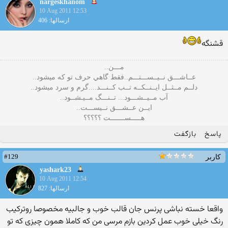
nargeskhanom
10 Aug 2011 12:53
ارسالها: 406
قشنگه
مـــن..
عــاشـــق نــيــســـتـــم..فقط گاهي حرف تو كه ميشود..
دلــم مــثــل ايــنــكــه تــب كــنـــد....گرم و سرد ميشود..
آب مــيــشـــود... تــنـــگ مــيـشــود..
ايــن عــشـــق نــيســـت..
هـــــســـــــت ؟؟؟؟؟
پاسخ
بازگفت
#129
کاربر
yashark23
10 Aug 2011 12:54
ارسالها: 827
واقعا خسته نباشی پرنس جان قالب خوب و جالبیه مخصوصا روترکیب
رنگ خیلی خوب عمل کردین بازم مرسی من که کاملا همون چیزی که تو