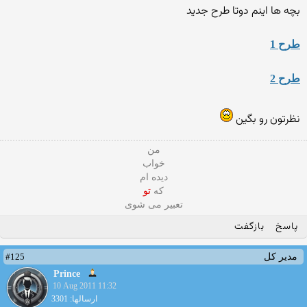
بچه ها اینم دوتا طرح جدید
طرح 1
طرح 2
نظرتون رو بگین
من
خواب
دیده ام
که
تو
تعبیر می شوی
پاسخ
بازگفت
#125
مدیر کل
Prince
10 Aug 2011 11:32
ارسالها: 3301