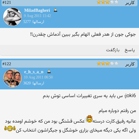
#121
کاربر
MiladBagheri
9 Aug 2011 15:42
ارسالها: 5277
جوكی جون از هدر فعلی الهام بگیر ببین آدماش چقدرن!!
پاسخ
بازگفت
#122
کاربر
e_h_s_a_n
10 Aug 2011 06:50
ارسالها: 3620
joki6: س باید یه سری تغییرات اساسی توش بدم
من رفتم دوباره میام
عالیه رفیق.كارت درسته
عكس قشنگی بود من كه خوشم اومده بود
ولی اگه یكی دیگه میخای بزاری خوشگل و جیگراشون انتخاب كن