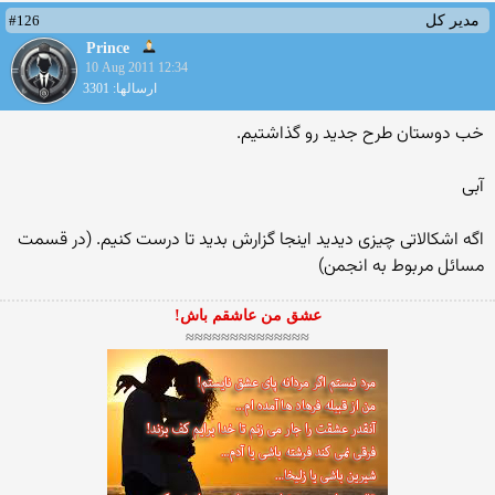
#126
مدیر کل
Prince
10 Aug 2011 12:34
ارسالها: 3301
خب دوستان طرح جدید رو گذاشتیم.
آبی
اگه اشكالاتی چیزی دیدید اینجا گزارش بدید تا درست كنیم. (در قسمت
مسائل مربوط به انجمن)
عشق من عاشقم باش!
≈≈≈≈≈≈≈≈≈≈≈≈≈≈