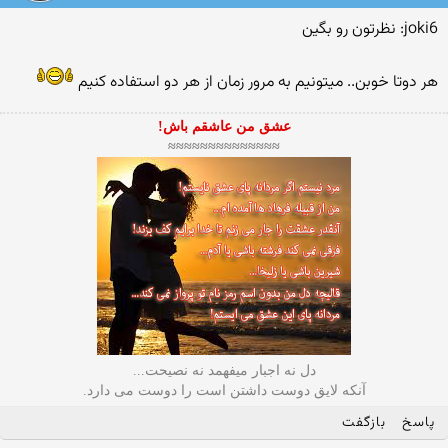
joki6: نظرتون رو بگین
هر دوتا خوبن.. میتونیم به مرور زمان از هر دو استفاده كنیم
عشق من عاشقم باش!
≈≈≈≈≈≈≈≈≈≈≈≈≈≈
دل نه اجبار میفهمد نه نصیحت...
آنکه لایق دوست داشتن است را دوست می دارد.
پاسخ
بازگفت