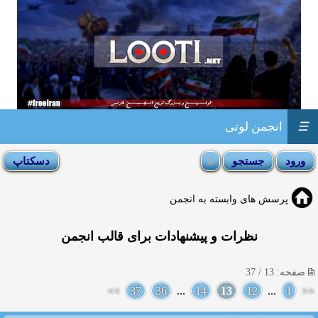
☰
انجمن لوتی
پرسش های وابسته به انجمن
نظرات و پیشنهادات برای قالب انجمن
صفحه: 13 / 37
>>
37
36
...
14
13
12
...
1
<<