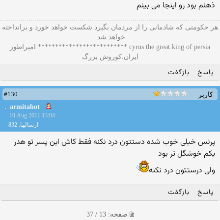
ذهنم بود رو اینجا می بینم
هر حکومتی که شادمانی را از مردمان بگیرد شکست خواهد خورد و برانداخته
خواهد شد.
cyrus the great.king of persia ************************** امپراطور
ایران.کوروش بزرگ
پاسخ
بازگفت
#130
کاربر
armitahot
10 Aug 2011 13:04
ارسالها: 832
پرنس خیلی خوب شده دستتون درد نكنه فقط كاش این پسر تو هدر
یكم خوشگل تر بود
ولی درستتون درد نكنه
پاسخ
بازگفت
صفحه: 13 / 37