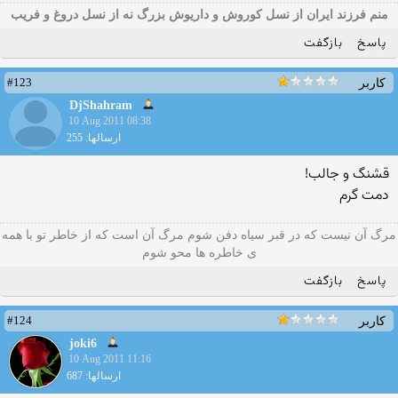
منم فرزند ایران از نسل کوروش و داریوش بزرگ نه از نسل دروغ و فریب
پاسخ
بازگفت
#123
کاربر
DjShahram
10 Aug 2011 08:38
ارسالها: 255
قشنگ و جالب!
دمت گرم
مرگ آن نیست که در قبر سیاه دفن شوم مرگ آن است که از خاطر تو با همه
ی خاطره ها محو شوم
پاسخ
بازگفت
#124
کاربر
joki6
10 Aug 2011 11:16
ارسالها: 687