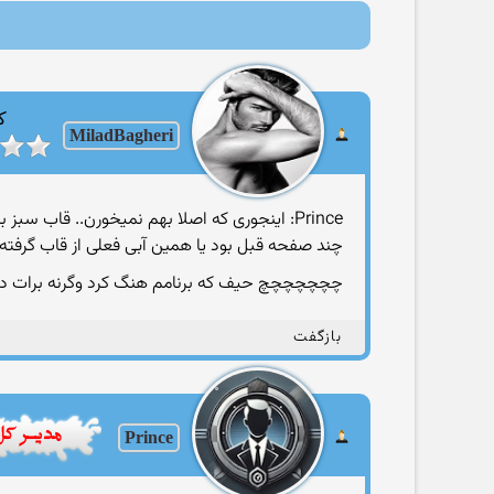
ک
MiladBagheri
Prince: اینجوری كه اصلا بهم نمیخورن.. قاب 
چند صفحه قبل بود یا همین آبی فعلی از قاب گرفته ت
چچچچچچچ حیف كه برنامم هنگ كرد وگرنه برات د
بازگفت
Prince