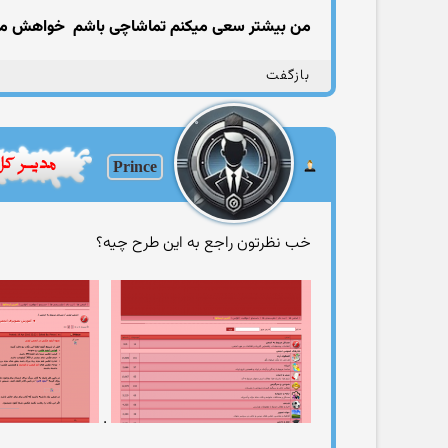
من بیشتر سعی میكنم تماشاچی باشم
خواهش میك
بازگفت
Prince
خب نظرتون راجع به این طرح چیه؟
.