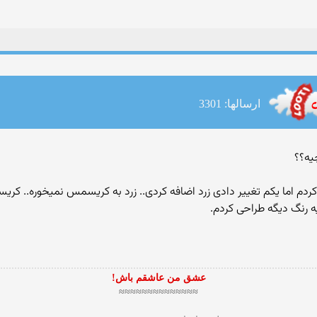
ارسالها: 3301
دم اما یكم تغییر دادی زرد اضافه كردی.. زرد به كریسمس نمیخوره.. كر
 رنگ دیگه طراحی كردم.
عشق من عاشقم باش!
≈≈≈≈≈≈≈≈≈≈≈≈≈≈