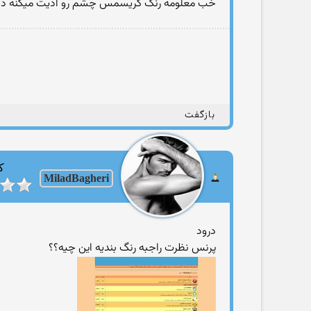
خب معلومه رنگ كریسمس چشم رو اذیت میكنه دیگ
بازگفت
ک
MiladBagheri
درود
پرنس نظرت راجبه رنگ بندیه این چیه؟؟