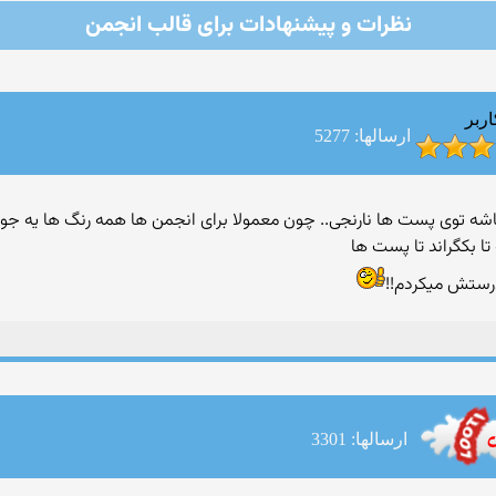
نظرات و پیشنهادات برای قالب انجمن
اربر
ارسالها: 5277
سبز باشه توی پست ها نارنجی.. چون معمولا برای انجمن ها همه رنگ ها یه جو
ا بكگراند تا پست ها
رستش میكردم!!
ارسالها: 3301