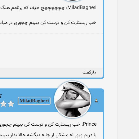
MiladBagheri: چچچچچچچ حیف كه برنامم هنگ كرد وگرنه برات درستش میكردم!!
خب ریستارت كن و درست كن ببینم چجوری در میاد.
بازگفت
ک
MiladBagheri
Prince: خب ریستارت كن و درست كن ببینم چجوری در میاد.. با چی طراحی میكنی؟
با دریم ویور نه مشكل از جایه دیگشه حالا بذار ببینم