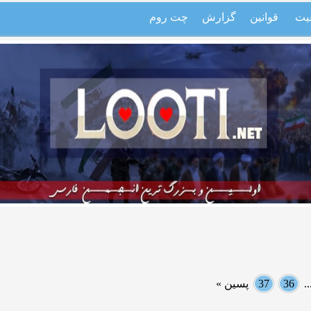
یت
قوانین
گزارش
چت روم
.
36
37
پسین »