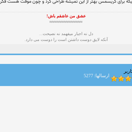
ه برای كریسمس بهتر از این نمیشه طراحی كرد و چون موقت هست فكر 
عشق من عاشقم باش!
≈≈≈≈≈≈≈≈≈≈≈≈≈≈
دل نه اجبار میفهمد نه نصیحت...
آنکه لایق دوست داشتن است را دوست می دارد.
اربر
ارسالها: 5277