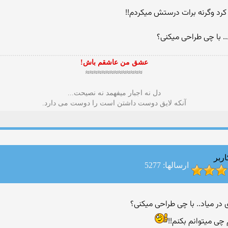
. با چی طراحی میكنی؟
عشق من عاشقم باش!
≈≈≈≈≈≈≈≈≈≈≈≈≈≈
دل نه اجبار میفهمد نه نصیحت...
آنکه لایق دوست داشتن است را دوست می دارد.
اربر
ارسالها: 5277
 چی میتوانم بكنم!!