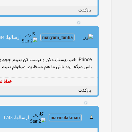
بازگفت
کاربر
maryam_tanha
ارسالها: 1784
Prince: خب ریستارت كن و درست كن ببینم چجوری در میاد.. با چی طراحی میكنی؟
راس میگه. زود باش ما هم منتظریم. میخوام ببینم چ
خدایا ت
بازگفت
کاربر
marmolakman
ارسالها: 1748