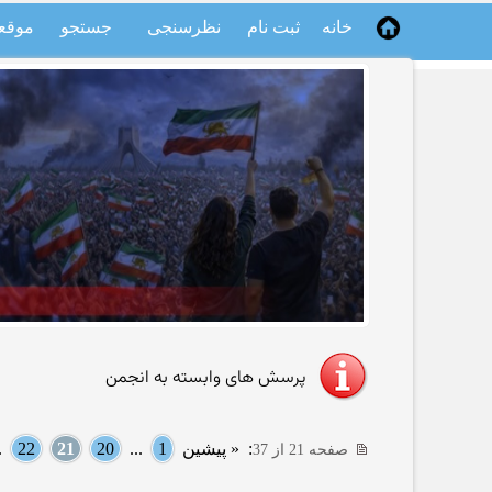
خانه
ثبت نام
نظرسنجی
جستجو
موقع
پرسش های وابسته به انجمن
:
« پیشین
1
...
20
21
22
..
صفحه 21 از 37