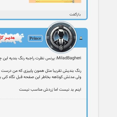
بازگفت
Prince
MiladBagheri: پرنس نظرت راجبه رنگ بندیه این چیه؟؟
رنگ بندیش تقریبا مثل همون پاییزی كه من درست كر
ولی مدتش كوتاهه بخاطر این صفحه قبل نگاه كنی یه
اینم بد نیست اما زردش مناسب نیست