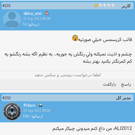
#231
کاربر
shiva_sexi
21 Sep 2011 08:59
ارسالها: 74
قالب كريسمس خيلي صورتيه
چشم و اذيت نميكنه ولي رنگش يه جوريه.. به نظرم اگه بشه رنگشو يه
كم كمرنگتر بكنيد بهتر بشه
لطفا درخواست دوستی و سکس ندهید
پاسخ
بازگفت
#232
مدیر کل
Prince
21 Sep 2011 09:00
ارسالها: 3301
ALI2012: من داغ کنم میدونی چیکار میکنم