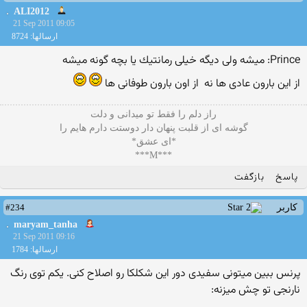
ALI2012
21 Sep 2011 09:05
ارسالها: 8724
Prince: میشه ولی دیگه خیلی رمانتیك یا بچه گونه میشه
از این بارون عادی ها نه
از اون بارون طوفانی ها
راز دلم را فقط تو میدانی و دلت
گوشه ای از قلبت پنهان دار دوستت دارم هایم را
*ای عشق*
***M***
پاسخ
بازگفت
#234
کاربر
maryam_tanha
21 Sep 2011 09:16
ارسالها: 1784
پرنس ببین میتونی سفیدی دور این شكلكا رو اصلاح كنی. یكم توی رنگ
نارنجی تو چش میزنه: