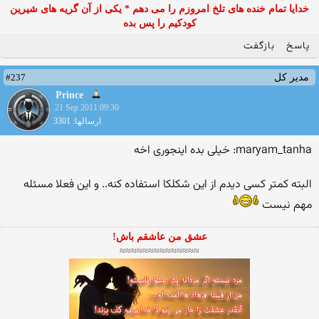
خدایا تمام خنده های تلخ امروزم را می دهم * یکی از آن گریه های شیرین
کودکیم را پس بده
پاسخ
بازگفت
#237
مدیر کل
Prince
21 Sep 2011 09:30
ارسالها: 3301
maryam_tanha: خیلی بده اینجوری اخه
البته كمتر كسی دیدم از این شكلكا استفاده كنه.. و این فعلا مسئله
مهم نیست
عشق من عاشقم باش!
≈≈≈≈≈≈≈≈≈≈≈≈≈≈