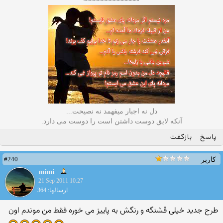
دل نه اجبار میفهمد نه نصیحت...
آنکه لایق دوست داشتن است را دوست می دارد.
پاسخ
بازگفت
#240
کاربر
mimi
21 Sep 2011 10:27
ارسالها: 364
طرح جدید خیلی قشنگه و رنگش به پاییز می خوره فقط من موندم اون