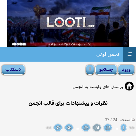
☰
انجمن لوتی
پرسش های وابسته به انجمن
نظرات و پیشنهادات برای قالب انجمن
صفحه: 24 / 37
>>
37
36
...
25
24
23
...
1
<<