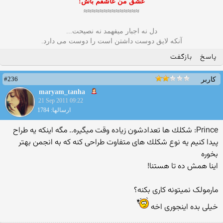
عشق من عاشقم باش!
≈≈≈≈≈≈≈≈≈≈≈≈≈≈
دل نه اجبار میفهمد نه نصیحت...
آنکه لایق دوست داشتن است را دوست می دارد.
پاسخ
بازگفت
#236
کاربر
maryam_tanha
21 Sep 2011 09:22
ارسالها: 1784
Prince: شكلك ها تعدادشون زیاده وقت میگیره.. مگه اینكه یه طراح
پیدا كنیم یه نوع شكلك های متفاوت طراحی كنه كه به انجمن بهتر
بخوره
اینا همش ده تا هستنا!
مارمولک نمیتونه کاری بکنه؟
خیلی بده اینجوری اخه