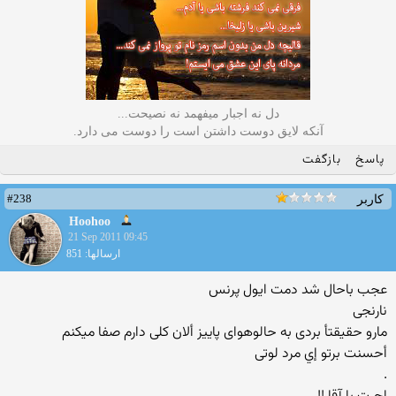
دل نه اجبار میفهمد نه نصیحت...
آنکه لایق دوست داشتن است را دوست می دارد.
پاسخ
بازگفت
#238
کاربر
Hoohoo
21 Sep 2011 09:45
ارسالها: 851
عجب باحال شد دمت ايول پرنس
نارنجى
مارو حقيقتأ بردى به حالوهواى پاييز ألان كلى دارم صفا ميكنم
أحسنت برتو إي مرد لوتى
.