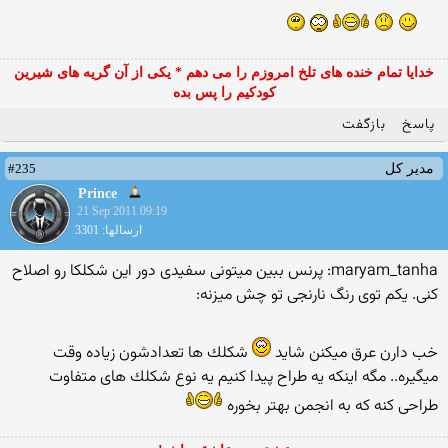
خدایا تمام خنده های تلخ امروزم را می دهم * یکی از آن گریه های شیرین
کودکیم را پس بده
پاسخ
بازگفت
#235
مدیر کل
Prince
21 Sep 2011 09:19
ارسالها: 3301
maryam_tanha: پرنس ببین میتونی سفیدی دور این شكلكا رو اصلاح
كنی. یكم توی رنگ نارنجی تو چش میزنه:
خب دارن عرق میكنن شاید
شكلك ها تعدادشون زیاده وقت
میگیره.. مگه اینكه یه طراح پیدا كنیم یه نوع شكلك های متفاوت
طراحی كنه كه به انجمن بهتر بخوره