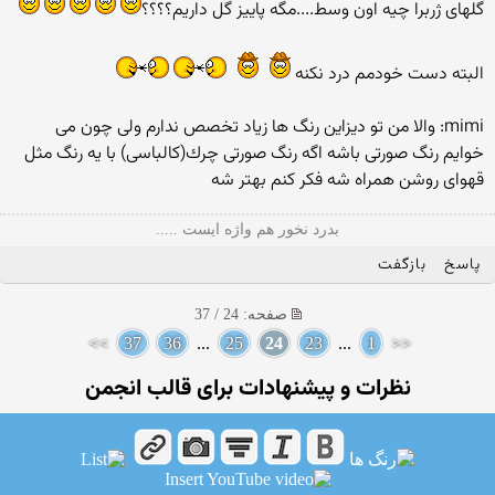
گلهای ژربرا چیه اون وسط....مگه پاییز گل داریم؟؟؟؟
البته دست خودمم درد نكنه
mimi: والا من تو دیزاین رنگ ها زیاد تخصص ندارم ولی چون می
خوایم رنگ صورتی باشه اگه رنگ صورتی چرك(كالباسی) با یه رنگ مثل
قهوای روشن همراه شه فكر كنم بهتر شه
بدرد نخور هم واژه ایست .....
پاسخ
بازگفت
صفحه: 24 / 37
>>
37
36
...
25
24
23
...
1
<<
نظرات و پیشنهادات برای قالب انجمن