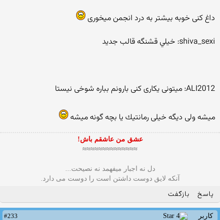
داغ كنی خوبه بیشتر به درد انجمن میخوری
shiva_sexi: خيلي قشنگه قالب جديد
ALI2012: میتونی یکاری کنی بارونم بباره شوخی نیستا
میشه ولی دیگه خیلی رمانتیك یا بچه گونه میشه
عشق من عاشقم باش!
≈≈≈≈≈≈≈≈≈≈≈≈≈≈
دل نه اجبار میفهمد نه نصیحت...
آنکه لایق دوست داشتن است را دوست می دارد.
پاسخ
بازگفت
#233
کاربر