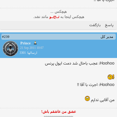
اجرت با آقا !!
هیچکس ...
هیچکس اینجا به
تــღــو
مانند نشد.
پاسخ
بازگفت
#239
مدیر کل
Prince
21 Sep 2011 10:07
ارسالها: 3301
Hoohoo: عجب باحال شد دمت ايول پرنس
Hoohoo: اجرت با آقا !!
من آقایی ندارم
عشق من عاشقم باش!
≈≈≈≈≈≈≈≈≈≈≈≈≈≈