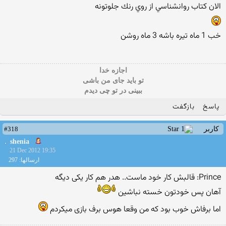
الان كتاب روانشناسي از روي رنك جلوتونه
خب 1 ماه تيره باشه 3 ماه روشن
اجازه خدا
تو باید جای من باشی
ببینی در تو چی دیدم
پاسخ
بازگفت
#318
کاربر
shenia
21 Dec 2012 19:35
ارسالها: 297
Prince: قالبش کار خود ماست.. هدر هم کار یکی دیگه
آهان پس خودتون خسته نباشین
اما برفاش خوب بود که من وقعا هوس برف بازی میکردم