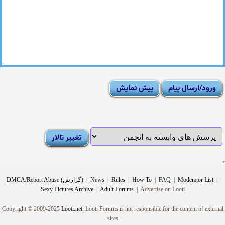
|
Moderator List
|
FAQ
|
How To
|
Rules
|
News
|
DMCA/Report Abuse (گزارش)
Sexy Pictures Archive
|
Adult Forums
|
Advertise on Looti
Copyright © 2009-2025
Looti.net
. Looti Forums is not responsible for the content of external
sites