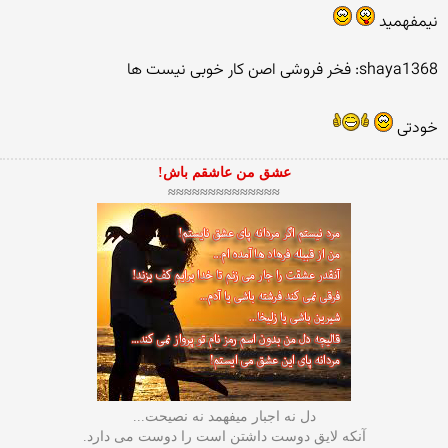
نیمفهمید
shaya1368: فخر فروشی اصن کار خوبی نیست ها
خودتی
عشق من عاشقم باش!
≈≈≈≈≈≈≈≈≈≈≈≈≈≈
دل نه اجبار میفهمد نه نصیحت...
آنکه لایق دوست داشتن است را دوست می دارد.