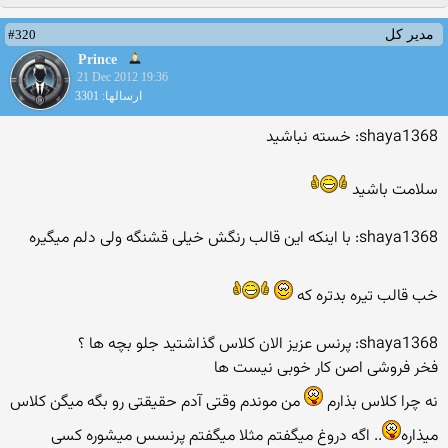
#320
مدیر کل
Prince
21 Dec 2012 19:36
ارسالها: 3301
shaya1368: خسته نباشید
سلامت باشید
shaya1368: با اینکه این قالب رنگش خیلی قشنگه ولی دلم میگیره
خب قالب تیره بدتره که
shaya1368: پرنس عزیز الان کلاس گذاشتید جلو بچه ها ؟
فخر فروشی اصن کار خوبی نیست ها
نه چرا کلاس بذارم
من موندم وقتی آدم حقیقتی رو بگه میگن کلاس
میذاره
.. اگه دروغ میگفتم مثلا میگفتم پرنسس میشوره کسی