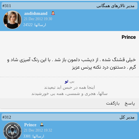
#311
مدیر تالارهای همگانی
andishmand
21 Dec 2012 19:30
ارسالها: 24522
Prince
خیلی قشنگ شده . از دیشب دلمون باز شد . با این رنگ آمیزی شاد و
گرم . دستتون درد نکنه پرنس عزیز
بی
تو
اینجا همه در حبس ابد تبعیدند
سالها، هجری و شمسی، همه بی خورشیدند
پاسخ
بازگفت
#312
مدیر کل
Prince
21 Dec 2012 19:32
ارسالها: 3301