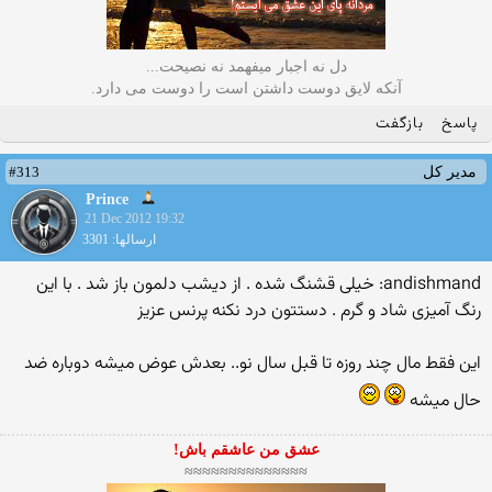
دل نه اجبار میفهمد نه نصیحت...
آنکه لایق دوست داشتن است را دوست می دارد.
پاسخ
بازگفت
#313
مدیر کل
Prince
21 Dec 2012 19:32
ارسالها: 3301
andishmand: خیلی قشنگ شده . از دیشب دلمون باز شد . با این
رنگ آمیزی شاد و گرم . دستتون درد نکنه پرنس عزیز
این فقط مال چند روزه تا قبل سال نو.. بعدش عوض میشه دوباره ضد
حال میشه
عشق من عاشقم باش!
≈≈≈≈≈≈≈≈≈≈≈≈≈≈