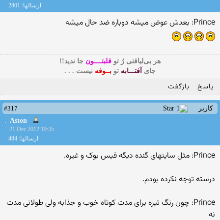
ارسالها: 2801
Prince: بعدش عوض میشه دوباره ضد حال میشه
هر بی‌لیاقتی رُ تو
قلبتــــون
جا ندید!!
جای
آفتـــابه
تو
بــوفه
نیست . . .
پاسخ
بازگفت
#317
کاربر
Aston
21 Dec 2012 19:35
ارسالها: 484
Prince: مثل سایتهای گنده دیگه فیس بوک و غیره.
درسته توجه نكرده بودم.
Prince: چون رنگ تیره برای مدت کوتاه خوب و جذابه ولی طولانی مدت
نه