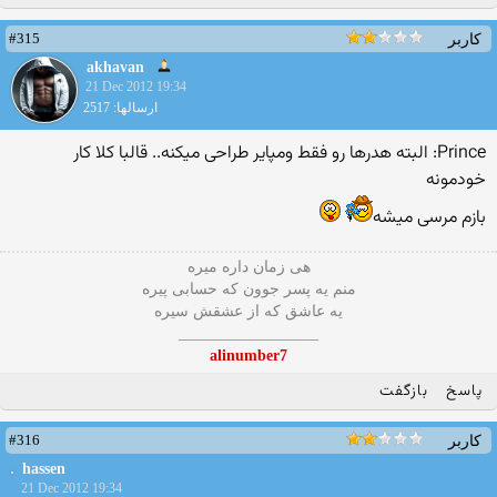
#315
کاربر
akhavan
21 Dec 2012 19:34
ارسالها: 2517
Prince: البته هدرها رو فقط ومپایر طراحی میکنه.. قالبا کلا کار
خودمونه
بازم مرسی میشه
هی زمان داره میره
منم یه پسر جوون که حسابی پیره
یه عاشق که از عشقش سیره
__________________
alinumber7
پاسخ
بازگفت
#316
کاربر
hassen
21 Dec 2012 19:34