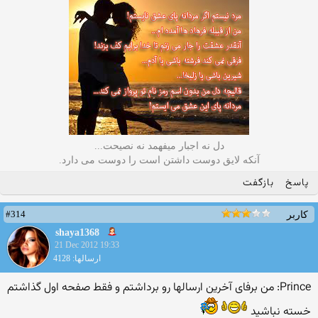
دل نه اجبار میفهمد نه نصیحت...
آنکه لایق دوست داشتن است را دوست می دارد.
پاسخ
بازگفت
#314
کاربر
shaya1368
21 Dec 2012 19:33
ارسالها: 4128
Prince: من برفای آخرین ارسالها رو برداشتم و فقط صفحه اول گذاشتم
خسته نباشید