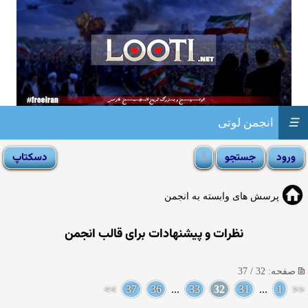
☰
انجمن لوتی
پرسش های وابسته به انجمن
نظرات و پیشنهادات برای قالب انجمن
صفحه: 32 / 37
>>
37
36
...
33
32
31
...
1
<<