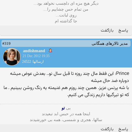
دیگر هیچ مزه ای دلچسب نخواهد بود...
من تمام حس چشاییم را...
روی لبانت...
جا گذاشته ام
پاسخ
بازگفت
#319
مدیر تالارهای همگانی
andishmand
21 Dec 2012 19:35
ارسالها: 24522
Prince: این فقط مال چند روزه تا قبل سال نو.. بعدش عوض میشه
دوباره ضد حال میشه
با شه پرنس عزیز. همین چند روزم هم غنیمته یه رنگ روشن ببینیم . ما
که تو تیرگیها داریم زندگی می کنیم.
بی
تو
اینجا همه در حبس ابد تبعیدند
سالها، هجری و شمسی، همه بی خورشیدند
پاسخ
بازگفت