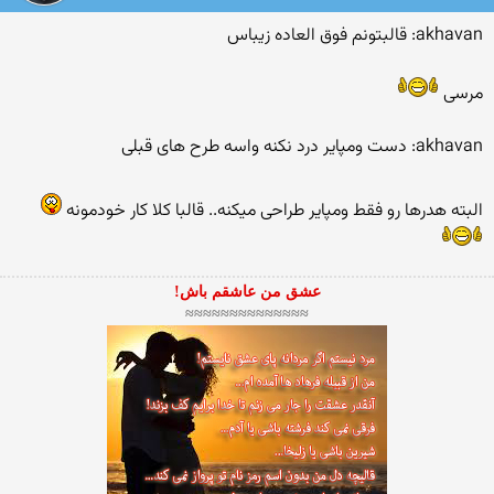
akhavan: قالبتونم فوق العاده زیباس
مرسی
akhavan: دست ومپایر درد نکنه واسه طرح های قبلی
البته هدرها رو فقط ومپایر طراحی میکنه.. قالبا کلا کار خودمونه
عشق من عاشقم باش!
≈≈≈≈≈≈≈≈≈≈≈≈≈≈