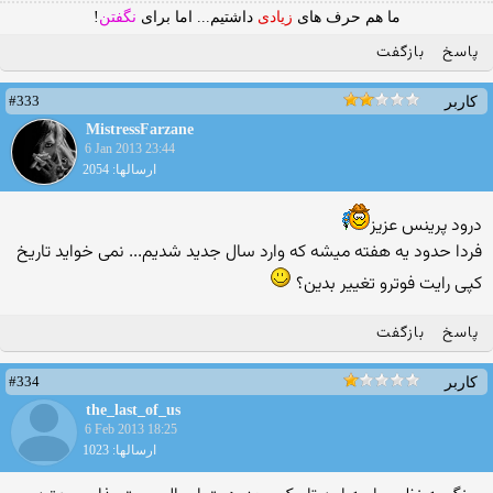
ما هم حرف های
زیادی
داشتیم... اما برای
نگفتن
!
پاسخ
بازگفت
#333
کاربر
MistressFarzane
6 Jan 2013 23:44
ارسالها: 2054
درود پرینس عزیز
فردا حدود یه هفته میشه که وارد سال جدید شدیم... نمی خواید تاریخ
کپی رایت فوترو تغییر بدین؟
پاسخ
بازگفت
#334
کاربر
the_last_of_us
6 Feb 2013 18:25
ارسالها: 1023