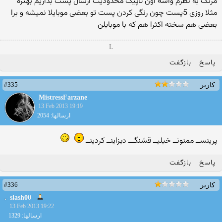
مرنگ به نظرم واسه اون تاپیک محدودیت ارسال پست بذاریم بهتره
مثلا روزی 5پست چون رنگی کردن پست تو بعضی موبایلا نمیشه و برا
بعضی هم سخته اکثرا هم که با موبایلن
L
پاسخ
بازگفت
#335
کاربر
MistressFarzane
13 Feb 2013 19:19
ارسالها: 2054
پرینســ ممنونــ خیلیــ قشنگـــ دیزاینــ کردینــ
پاسخ
بازگفت
#336
کاربر
slash00
13 Feb 2013 19:22
ارسالها: 1329