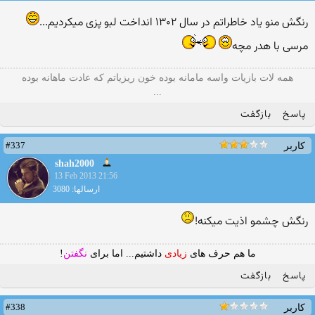
رنگش منو یاد خاطراتم در سال ۱۳۰۲ انداخت لبو پزی میکردیم...
مرسی با هدر مچه
همه لات بازیات واسه مامانه بوده خون ریزیاتم که عادت ماهانه بوده
...
پاسخ
بازگفت
#337
کاربر
shah2000
13 Feb 2013 21:56
ارسالها: 3080
رنگش چشمو اذیت میکنه!
ما هم حرف های
زیادی
داشتیم... اما برای
نگفتن
!
پاسخ
بازگفت
#338
کاربر