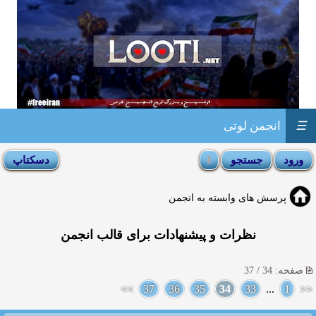
☰
انجمن لوتی
پرسش های وابسته به انجمن
نظرات و پیشنهادات برای قالب انجمن
صفحه: 34 / 37
>>
37
36
35
34
33
...
1
<<