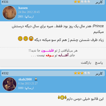
#331
کاربر
hassen
24 Dec 2012 20:45
ارسالها: 2801
Prince: هدر مال یک روز بود فقط.. میره برای سال دیگه درستش
میکنیم
زیاد ظرف شستن چشم رُ هم کم سو میکنه دیگه
هر بی‌لیاقتی رُ تو
قلبتــــون
جا ندید!!
جای
آفتـــابه
تو
بــوفه
نیست . . .
پاسخ
بازگفت
#332
کاربر
shah2000
6 Jan 2013 21:27
ارسالها: 3080
این قالبو خیلی دوس دارم