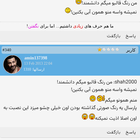
من رنگ قالبو میگم دانشمند!
نمیشه واسه منو همون آبی بکنین!
ما هم حرف های
زیادی
داشتیم... اما برای
نگفتن
!
پاسخ
بازگفت
#340
کاربر
amin137398
13 Feb 2013 22:04
ارسالها: 1310
shah2000: من رنگ قالبو میگم دانشمند!
نمیشه واسه منو همون آبی بکنین!
منم همونو میگم
پارسال یه رنگ صورتی گذاشته بودن اون خیلی چشو میزد این نصبت به
اون اصلا اذیت نمیکنه
پاسخ
بازگفت