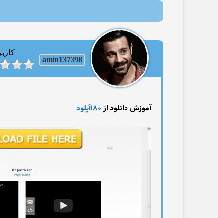
کاربر
amin137398
آموزش دانلود از
۱۸۰آپلود