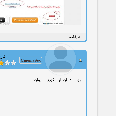
بازگفت
کارب
CinemaSex
روش دانلود از سکوریتی آپولود