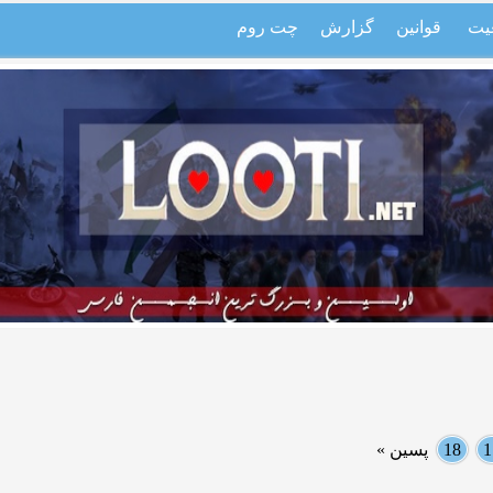
یت
قوانین
گزارش
چت روم
1
18
پسین »