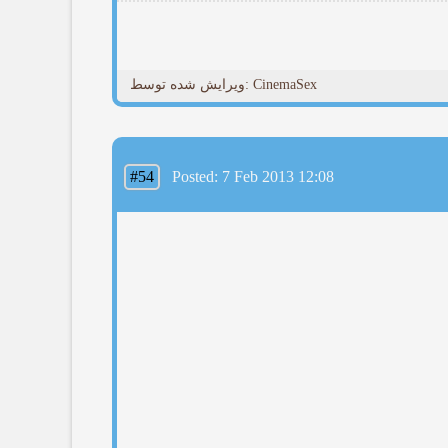
ویرایش شده توسط: CinemaSex
#54
Posted: 7 Feb 2013 12:08