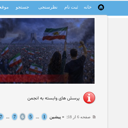
خانه
ثبت نام
نظرسنجی
جستجو
موقع
پرسش های وابسته به انجمن
:
« پیشین
1
...
5
6
7
...
7
صفحه 6 از 18