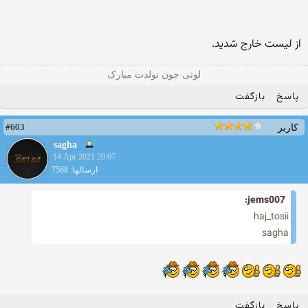
از لیست خارج شدید.
لوتی جون تولدت مبارک
پاسخ
بازگفت
#603
کاربر
sagha
14 Apr 2021 20:07
ارسالها: 7568
jems007:
haj_tosii
sagha
پاسخ
بازگفت