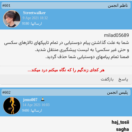
#601
ناظم انجمن
Streetwalker
9 Apr 2021 18:32
ارسالها: 9180
milad05689
شما به علت گذاشتن پیام دوستیابی در تمام تایپکهای تالارهای سکسی
و حتی غیر سکسی! به لیست پیشگیری منتقل شدید.
ضمنا تمام پیامهای دوستیابی شما حذف گردید.
هر کجای زندگیم را که نگاه میکنم درد میکند...
پاسخ
بازگفت
#602
پلیس انجمن
jems007
14 Apr 2021 16:03
ارسالها: 9486
haj_tosii
sagha