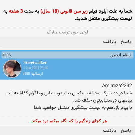
شما به علت آپلود فیلم
زیر سن قانونی (18 سال)
به مدت
3 هفته
به
لیست پیشگیری منتقل شدید.
لوتی جون تولدت مبارک
پاسخ
بازگفت
#606
ناظم انجمن
Streetwalker
1 Jun 2021 23:40
ارسالها: 9180
Amirreza2232
شما در ده تایپک مختلف سکسی پیام دوستیابی و تلگرام گذاشته اید.
پیامهای دوستیابیتون حذف شد.
با پیام یازدهم به لیست پیشگیری منتقل خواهید شد!
هر کجای زندگیم را که نگاه میکنم درد میکند...
پاسخ
بازگفت