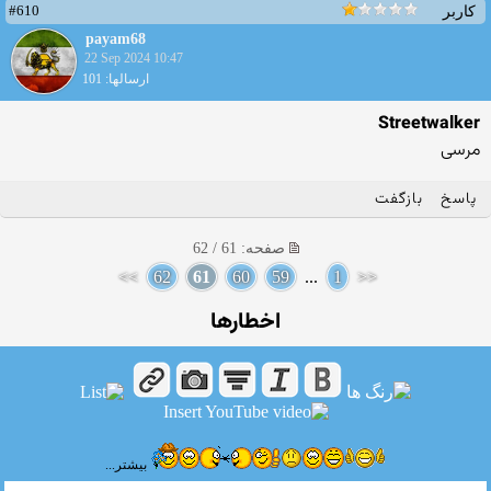
#610
کاربر
payam68
22 Sep 2024 10:47
ارسالها: 101
Streetwalker
مرسی
پاسخ
بازگفت
صفحه: 61 / 62
>>
62
61
60
59
...
1
<<
اخطارها
بیشتر...