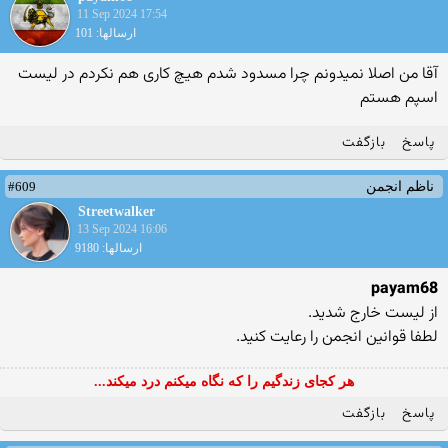
11 Sep 2024 17:54
ارسالها: 101
آقا من اصلا نمیدونم چرا مسدود شدم هیچ کاری هم نکردم در لیست
اسپم هستم
پاسخ
بازگفت
#609
ناظم انجمن
Streetwalker
13 Sep 2024 16:06
ارسالها: 9180
payam68
از لیست خارج شدید.
لطفا قوانین انجمن را رعایت کنید.
هر کجای زندگیم را که نگاه میکنم درد میکند...
پاسخ
بازگفت