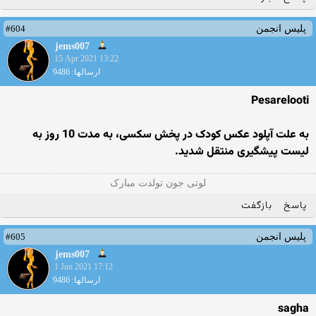
#604
پلیس انجمن
jems007
15 Apr 2021 13:22
ارسالها: 9486
Pesarelooti
به علت آپلود عکس کودک در پخش سکسی، به مدت 10 روز به
لیست پیشگیری منتقل شدید.
لوتی جون تولدت مبارک
پاسخ
بازگفت
#605
پلیس انجمن
jems007
1 Jun 2021 17:12
ارسالها: 9486
sagha