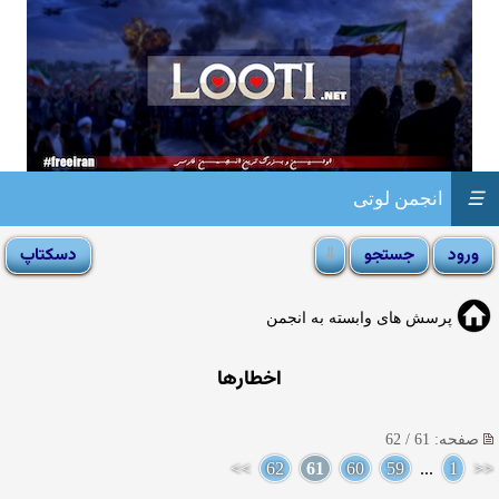
☰
انجمن لوتی
پرسش های وابسته به انجمن
اخطارها
صفحه: 61 / 62
>>
62
61
60
59
...
1
<<