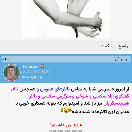
پاسخ
بازگفت
#109
مدیر کل
Princess
20 Apr 2013 16:03
ارسالها: 9924
از امروز دسترسی شایا به تمامی
تالارهای عمومی
و همچنین
تالار
گفتگوی آزاد سکسی و شوخی و سرگرمی سکسی و تالار
همجنسگرایان
نیز باز شد و امیدوارم که بتونه همکاری خوبی با
مدیران اون تالارها داشته باشه
عشق من عاشقتم!
≈≈≈≈≈≈≈≈≈≈≈≈≈≈