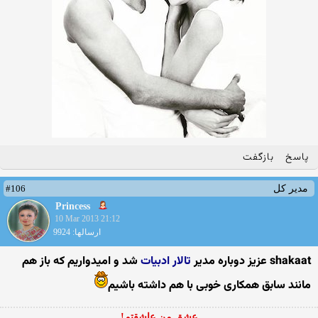
پاسخ
بازگفت
#106
مدیر کل
Princess
10 Mar 2013 21:12
ارسالها: 9924
shakaat
عزیز دوباره مدیر
تالار ادبیات
شد و امیدواریم که باز هم
مانند سابق همکاری خوبی با هم داشته باشیم
عشق من عاشقتم!