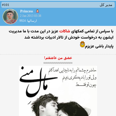
#101
مدیر کل
Princess
2 Jan 2013 03:38
ارسالها: 9924
با سپاس از تمامی کمکهای
شاکات
عزیز در این مدت با ما مدیریت
ایشون به درخواست خودش از تالار ادبیات برداشته شد
پایدار باشی عزیزم
عشق من عاشقتم!
≈≈≈≈≈≈≈≈≈≈≈≈≈≈