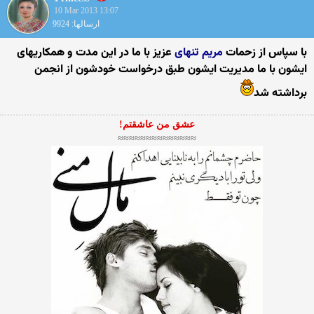
10 Mar 2013 13:07
ارسالها: 9924
با سپاس از زحمات
مریم تنهای
عزیز با ما در این مدت و همکاریهای
ایشون با ما مدیریت ایشون طبق درخواست خودشون از انجمن
برداشته شد
عشق من عاشقتم!
≈≈≈≈≈≈≈≈≈≈≈≈≈≈