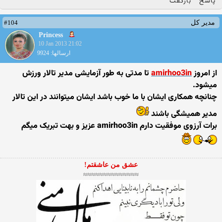
پاسخ
بازگفت
#104
مدیر کل
Princess
10 Jan 2013 21:02
ارسالها: 9924
از امروز
amirhoo3in
تا مدتی به طور آزمایشی مدیر تالار ورزش
میشود.
چنانچه همکاری ایشان با ما خوب باشد ایشان میتوانند در این تالار
مدیر همیشگی باشند
برات آرزوی موفقیت دارم amirhoo3in عزیز و بهت تبریک میگم
عشق من عاشقتم!
≈≈≈≈≈≈≈≈≈≈≈≈≈≈