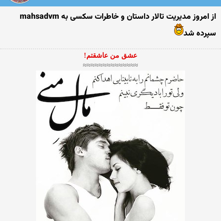
از امروز مدیریت تالار داستان و خاطرات سکسی به mahsadvm
سپرده شد
عشق من عاشقتم!
≈≈≈≈≈≈≈≈≈≈≈≈≈≈