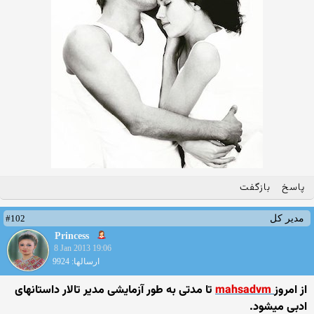
پاسخ
بازگفت
#102
مدیر کل
Princess
8 Jan 2013 19:06
ارسالها: 9924
از امروز
mahsadvm
تا مدتی به طور آزمایشی مدیر تالار داستانهای
ادبی میشود.