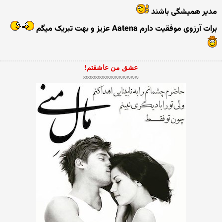
مدیر همیشگی باشند
برات آرزوی موفقیت دارم Aatena عزیز و بهت تبریک میگم
عشق من عاشقتم!
≈≈≈≈≈≈≈≈≈≈≈≈≈≈