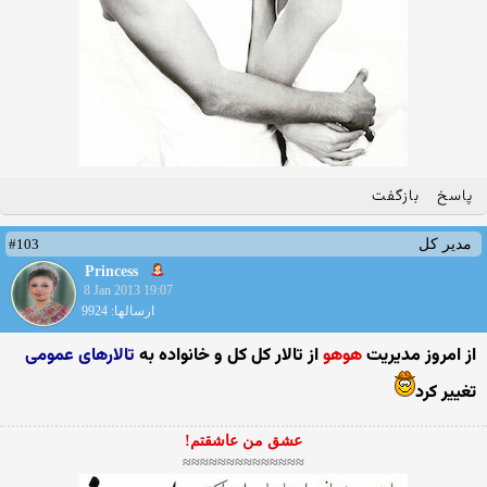
پاسخ
بازگفت
#103
مدیر کل
Princess
8 Jan 2013 19:07
ارسالها: 9924
از امروز مدیریت
هوهو
از تالار کل کل و خانواده به
تالارهای عمومی
تغییر کرد
عشق من عاشقتم!
≈≈≈≈≈≈≈≈≈≈≈≈≈≈