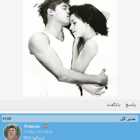
پاسخ
بازگفت
#108
مدیر کل
Princess
14 Mar 2013 00:06
ارسالها: 9924