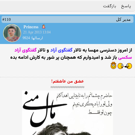
پاسخ
بازگفت
#110
مدیر کل
Princess
21 Apr 2013 13:04
ارسالها: 9924
از امروز دسترسی مهسا به تالار
گفتگوی آزاد
و تالار
گفتگوی آزاد
سکسی
باز شد و امیدوارم که همچنان پر شور به کارش ادامه بده
عشق من عاشقتم!
≈≈≈≈≈≈≈≈≈≈≈≈≈≈