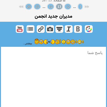
صفحه: 13 / 26
>>
26
25
...
14
13
12
...
1
<<
مدیران جدید انجمن
بیشتر...