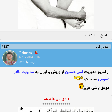
پاسخ
بازگفت
#127
مدیر کل
Princess
6 Apr 2014 21:07
ارسالها: 9924
از امروز مدیریت
امیر حسین
از ورزش و ایران به
مدیریت تالار
عمومی
تغییر کرد
موفق باشی عزیز
عشق من عاشقتم!
≈≈≈≈≈≈≈≈≈≈≈≈≈≈