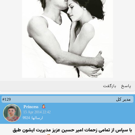
پاسخ
بازگفت
#129
مدیر کل
Princess
15 Apr 2014 22:42
ارسالها: 9924
با سپاس از تمامی زحمات امیر حسین عزیز مدیریت ایشون طبق