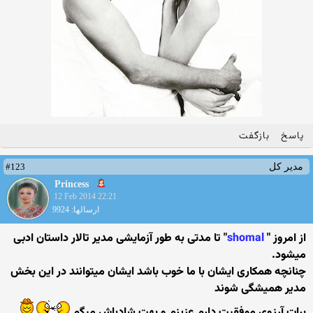
پاسخ
بازگفت
#123
مدیر کل
Princess
12 Feb 2014 22:21
ارسالها: 9924
از امروز "
shomal
" تا مدتی به طور آزمایشی مدیر تالار داستان ادبی
میشود.
چنانچه همكاری ایشان با ما خوب باشد ایشان میتوانند در این بخش
مدیر همیشگی شوند
برات آرزوی موفقیت دارم عزیزم و بهت شادباش میگم