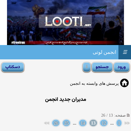
☰
انجمن لوتی
پرسش های وابسته به انجمن
مدیران جدید انجمن
صفحه: 13 / 26
>>
26
25
...
14
13
12
...
1
<<