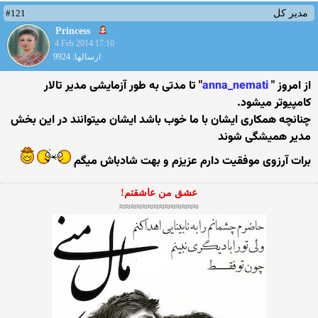
#121
مدیر کل
Princess
4 Feb 2014 17:10
ارسالها: 9924
از امروز "
anna_nemati
" تا مدتی به طور آزمایشی مدیر تالار
کامپیوتر میشود.
چنانچه همكاری ایشان با ما خوب باشد ایشان میتوانند در این بخش
مدیر همیشگی شوند
برات آرزوی موفقیت دارم عزیزم و بهت شادباش میگم
عشق من عاشقتم!
≈≈≈≈≈≈≈≈≈≈≈≈≈≈