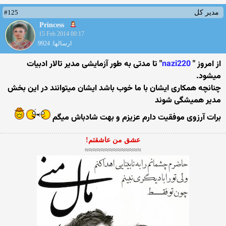
#125
مدیر کل
Princess
15 Feb 2014 00:17
ارسالها: 9924
از امروز "
nazi220
" تا مدتی به طور آزمایشی مدیر تالار ادبیات
میشود.
چنانچه همكاری ایشان با ما خوب باشد ایشان میتوانند در این بخش
مدیر همیشگی شوند
برات آرزوی موفقیت دارم عزیزم و بهت شادباش میگم
عشق من عاشقتم!
≈≈≈≈≈≈≈≈≈≈≈≈≈≈