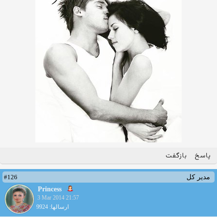
پاسخ
بازگفت
#126
مدیر کل
Princess
3 Mar 2014 21:57
ارسالها: 9924