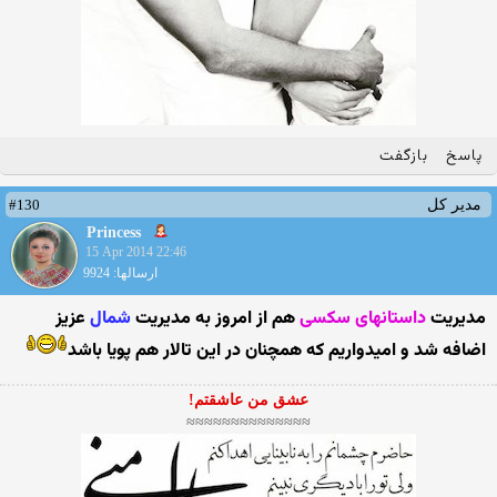
پاسخ
بازگفت
#130
مدیر کل
Princess
15 Apr 2014 22:46
ارسالها: 9924
مدیریت
داستانهای سکسی
هم از امروز به مدیریت
شمال
عزیز
اضافه شد و امیدواریم که همچنان در این تالار هم پویا باشد
عشق من عاشقتم!
≈≈≈≈≈≈≈≈≈≈≈≈≈≈