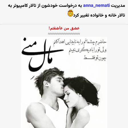
مدیریت
anna_nemati
به درخواست خودشون از تالار کامپیوتر به
تالار خانه و خانواده تغییر کرد
عشق من عاشقتم!
≈≈≈≈≈≈≈≈≈≈≈≈≈≈