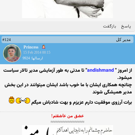
پاسخ
بازگفت
#124
مدیر کل
Princess
15 Feb 2014 00:15
ارسالها: 9924
از امروز "
andishmand
" تا مدتی به طور آزمایشی مدیر تالار سیاست
میشود.
چنانچه همكاری ایشان با ما خوب باشد ایشان میتوانند در این بخش
مدیر همیشگی شوند
برات آرزوی موفقیت دارم عزیزم و بهت شادباش میگم
عشق من عاشقتم!
≈≈≈≈≈≈≈≈≈≈≈≈≈≈