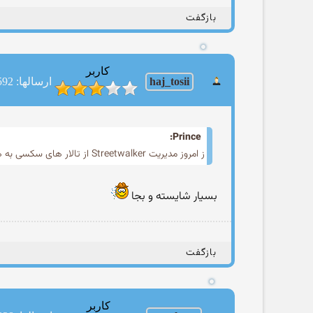
بازگفت
کاربر
haj_tosii
ارسالها: 3592
Prince:
ز امروز مدیریت Streetwalker از تالار های سکسی به همه تالار ها تغییر کرد.
بسیار شایسته و بجا
بازگفت
کاربر