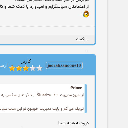
از اعتمادتان سپاسگزارم و امیدوارم با کمک شما و 
بازگفت
کاربر
joorabzanoone10
ارسالها
Prince:
از امروز مدیریت Streetwalker از تالار های سکسی به همه تالار ها تغییر کرد.
تبریک می گم و بابت مدیریت خوبتون تو این مدت سپاس
درود به همه شما