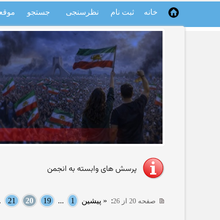
خانه
ثبت نام
نظرسنجی
جستجو
موقع
پرسش های وابسته به انجمن
:
« پیشین
1
...
19
20
21
..
صفحه 20 از 26