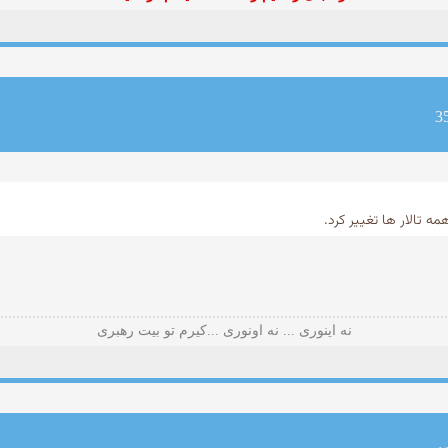
نه اینوری ... نه اونوری ...کیرم تو بیت رهبری