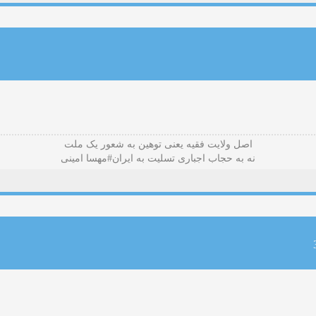
اصل ولایت فقیه یعنی‌ توهین به شعور یک ملت
نه به حجاب اجباری تسلیت به ایران#مهسا امینی