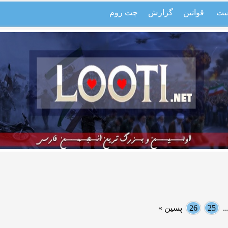
یت
قوانین
گزارش
چت روم
.
25
26
پسین »