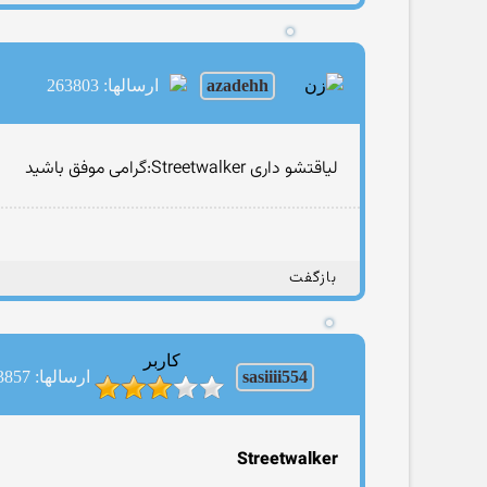
azadehh
ارسالها: 263803
لیاقتشو داری Streetwalker:گرامی موفق باشید
بازگفت
کاربر
sasiiii554
ارسالها: 3857
Streetwalker