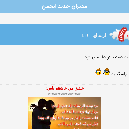
مدیران جدید انجمن
ارسالها: 3301
ه همه تالار ها تغییر کرد.
سپاسگذارم
عشق من عاشقم باش!
≈≈≈≈≈≈≈≈≈≈≈≈≈≈