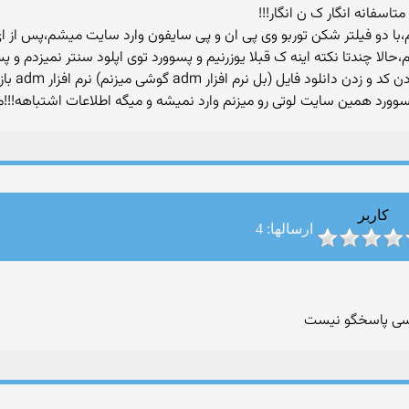
اسفانه انگار ک ن انگار!!!
،با دو فیلتر شکن توربو وی پی ان و پی سایفون وارد سایت میشم،پس از 
الا چندتا نکته اینه ک قبلا یوزرنیم و پسوورد توی اپلود سنتر نمیزدم و پس 
میکردم،ال
 پسوورد همین سایت لوتی رو میزنم وارد نمیشه و میگه اطلاعات اشتباهه!
کاربر
ارسالها: 4
 کسی پاسخگو نیست