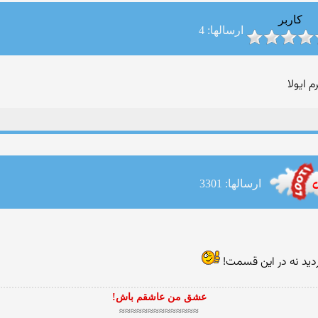
کاربر
ارسالها: 4
ایولا
ارسالها: 3301
ردید نه در این قسمت!
عشق من عاشقم باش!
≈≈≈≈≈≈≈≈≈≈≈≈≈≈