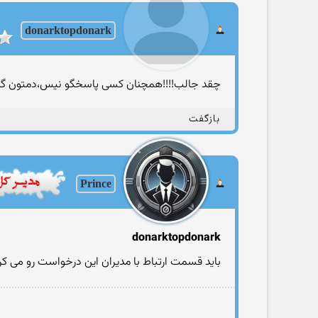
donarktopdonark
چقد جالب!!!!همچنان کسی پاسخگو نیس،دمتون گرم 
بازگفت
Prince
donarktopdonark
باید قسمت ارتباط با مدیران این درخواست رو می ک