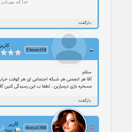
خدا کند مهربانی
بازگفت
کاربر
Elman110
سلام
آقا هر انجمنی هر شبکه اجتماعی ای هر کوفت خرابه 
مسخره بازی درمیارین . لطفا ب این رسیدگی کنین آقا
بازگفت
کاربر
shaya1368
ارسا