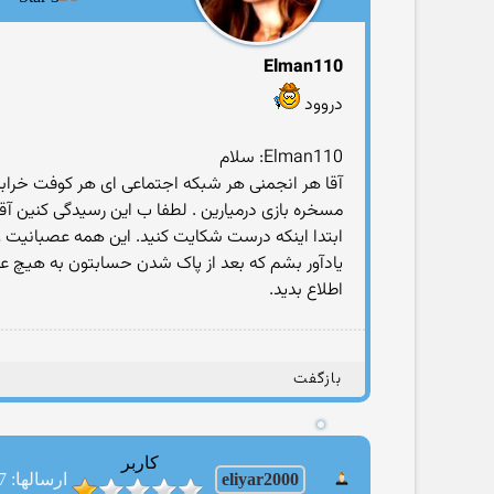
Elman110
دروود
Elman110: سلام
آقا هر انجمنی هر شبکه اجتماعی ای هر کوفت خرابه 
مسخره بازی درمیارین . لطفا ب این رسیدگی کنین آقا
ابتدا اینکه درست شکایت کنید. این همه عصبانیت و
یادآور بشم که بعد از پاک شدن حسابتون به هیچ ع
اطلاع بدید.
بازگفت
کاربر
eliyar2000
ارسالها: 1447