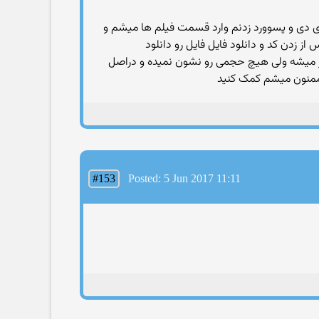
ای دی و پسوورد زدنم وارد قسمت فیلم ها میشم و
از زدن کد و دانلود فایل فایل رو دانلود
انم ک میرم وارد اپلود سنتر میشم بعد از زدن کد و زدن دانلود فایل (بل نرم افزار adm گوشی میزنم) نرم افزار adm باز میشه ولی هیچ حجمی رو نشون نمیده و دراصل
!!ممنون میشم کمک کنید
#153
Posted: 5 Jun 2017 11:11