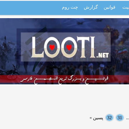
یت
قوانین
گزارش
چت روم
.
31
32
پسین »