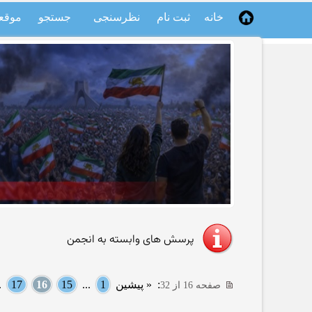
خانه
ثبت نام
نظرسنجی
جستجو
موقع
پرسش های وابسته به انجمن
:
« پیشین
1
...
15
16
17
..
صفحه 16 از 32