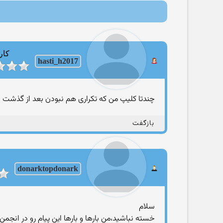
کار
hasti_h2017
چندتا کلیپ من که تکراری هم نبودن بعد از گذشت 
بازگفت
donarktopdonark
سلام
خسته نباشید،من بارها و بارها این پیام رو در انج