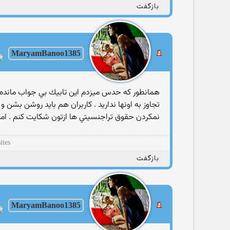
بازگفت
MaryamBanoo1385
همانطور كه حدس ميزدم اين تابيك بي جواب مانده . 
تجاوز به اونها نداريد . كاربران هم بايد روشن بشن 
نمكردن حقوق تراجنسيتي ها ازتون شكايت كنم . اميد
ites
بازگفت
MaryamBanoo1385