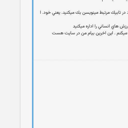
 در تابيك مرتبط مينويسن بك ميكنيد. يعني خود. ا
زش هاي انساني را اداره ميكنيد
ت ميكنم . اين اخرين بيام من در سايت هست