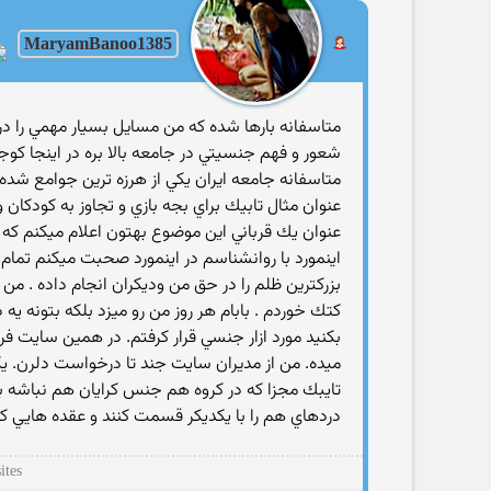
MaryamBanoo1385
متاسفانه بارها شده كه من مسايل بسيار مهمي را د
شعور و فهم جنسيتي در جامعه بالا بره در اينجا ك
متاسفانه جامعه ايران يكي از هرزه ترين جوامع شد
عنوان مثال تابيك براي بجه بازي و تجاوز به كودكان 
عنوان يك قرباني اين موضوع بهتون اعلام ميكنم كه ا
اينمورد با روانشناسم در اينمورد صحبت ميكنم تمام 
بزركترين ظلم را در حق من وديكران انجام داده . من
كتك خوردم . بابام هر روز من رو ميزد بلكه بتونه يه
بكنيد مورد ازار جنسي قرار كرفتم. در همين سايت ف
ميده. من از مديران سايت جند تا درخواست دلرن. يكي
تايبك مجزا كه در كروه هم جنس كرايان هم نباشه بر
دردهاي هم را با يكديكر قسمت كنند و عقده هايي كه 
ites