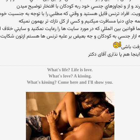
 هويت. افراد ترنس قايل هستيد و وقتي كه مطلبي را با توجه به جنسيت خود
ه همه جاي دنيا مسافرت ميكنيم و كسي از كل نازك تر بهمون نميكه
قوانين بين المللي كه در مورد سايت ها را رعايت نمكنيد و سايتي خلاف ار
ي جه ازار جنسي به كودكان و جه بعيض بر عليه ترنس ها هستم ازتون شكاي
رفت باشی
نجا هم پا نذاری آقای دکتر
.What's life? Life is love
.What's love? A kissing
.What's kissing? Come here and I'll show you