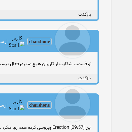
بازگفت
کاربر
charshone
ارساله
تو قسمت شکایت از کاربران هیچ مدیری فعال نیس
بازگفت
کاربر
charshone
ارساله
این Erection [09:57] ویروسی کرده همه رو. هکره . قسمت شکایت و گذارش هم خیلیا شکایت کردن ازش. مدیراتون کجان په؟