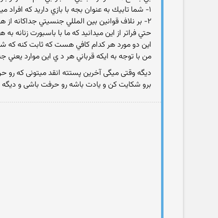
١- شما تابيك به عنوان بجه با بازي داريد كه افراد ميرند و از و تجاوزهاي جنسي خود ربه كودكان با افتخار توضيح ميدن
٢- بر نلاف قوانين بين المللي جنسيتي جداكانه از
حتي فراتر از اين ميدانيد كه ما با باسبورت زنانه ب
اين دو مورد هر كدام كافي هست كه ثابت كنه كه شما 
من با توجه به ايكه قرباني هر د ي اين موارد يعن
دیگه وقتی میگی آخرین پستته انقد میتونی که رو ح
برو شکایت کن و یادت باشه رو حرفت باشی و دیگه ای