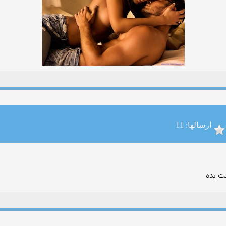
ارسالها: 11
ت بده