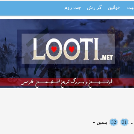
یت
قوانین
گزارش
چت روم
.
31
32
پسین »