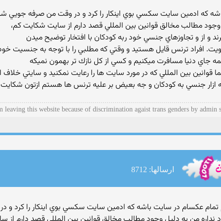
 كه ادمين سايت سكسي بوي اينكار را كرد و در وقت من صرفه جويي شد .
 وجود مطالب مخالق قوانين بين المللي قصد دارم از سايت شكايت كم،
 هويت. افراد ترنس قايل هستيد و وقتي كه مطلبي را با توجه به جنسيت خود
ه همه جاي دنيا مسافرت ميكنيم و كسي از كل نازك تر بهمون نميكه
قوانين بين المللي كه در مورد سايت ها را رعايت نمكنيد و سايتي خلاف ار
ي جه ازار جنسي به كودكان و جه بعيض بر عليه ترنس ها هستم ازتون شكاي
m leaving this website because of discrimination agaist trans genders by admin s
ارسالها: 8712
م ميخواستم تمام عكسام در سايت باشه كه ادمين سايت سكسي بوي اينكار را كر
د نداره من به دليل وجود مطالب مخالق قوانين بين المللي قصد دارم از 