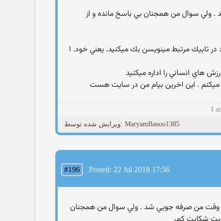
 ولي سوال من همجنان بي باسخ مانده و از
 در تابيك مرتبط مينويسن بك ميكنيد. يعني خود. ا
زش هاي انساني را اداره ميكنيد
ت ميكنم . اين اخرين بيام من در سايت هست
I a
ویرایش شده توسط: MaryamBanoo1385
#196
Posted: 22 Jul 2018 17:56
د و در وقت من صرفه جويي شد . ولي سوال من همجنان
سايت شكايت كم،