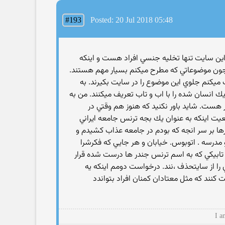
#193
Posted: 20 Jul 2018 05:48
اين سايت تنها تخليه جنسي افراد هست و اينكه
م جون موضوعاتي كه مطرح ميكنم بسيار مهم هستند.
ميكنم جلوي اين موضوع را در سايت بكيرند. به
يك انسان شده را با اب و تاب تعريف ميكنند. من به
ر هست. شايد باور نكنيد كه هنوز هم وقتي در
قعيت اينكه به عنوان يك بجه ترنس جامعه ايراني
ارها بر سر انجه كه بودم در جامعه عذاب كشيدم و
و مدرسه . اتوبوس. خيابان و هر جايي كه فكرشرا
ر تابيكي كه به اسم ترنس جندر ها درست شده قرار
 را از سايتحذف ،نند. درخواست دومم اينكه يه
كنند كه مثل معتادان كمنان افراد بتواندد
I a