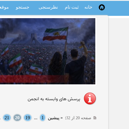
خانه
ثبت نام
نظرسنجی
جستجو
موقع
پرسش های وابسته به انجمن
:
« پیشین
1
...
19
20
21
..
صفحه 20 از 32