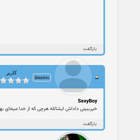
بازگفت
کاربر
imanss
SexyBoy
خیرببینی داداش ایشالله هرچی که از خدا میخای به
بازگفت