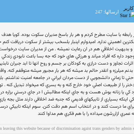
کاربر
ارسالها: 247
ر رابطه با سايت مطرح كردم و هر بار باسخ مديران سكوت بوده. كويا هدف 
وجكترين اهميتي نداره. اميدوارم اينبار بلسخب بيشتر از سكوت دريافت كن
ه و بديهيت اخلاقي هم در ان رعايت نميشه . من از مديران سايت درخواست 
وجود داره كه افراد مياند و هرزكي هاي خود كه جه بسا باعث نابودي زندكي 
ثرات تجاوز و دست درازي به كودكان بر جسم و روح انها تا ابد جبران نابذي
بدنم ميلرزه و انقدر حالم بد ميشه كه هر بار مجبور ميشه متوقفم كنه. وا
 حتي تا زماني دانشجويي از دست مردان ايراني در جامعه امنيت نداشتم. ب
 دختر را از طبيعت اصلي خود خارج كنه و به بسري كه ميخواد تبديل كنه . ت
رد كي يا زنانه بوش هست و به جاي اينكه مطالبش ا در جاي درستي بزاره د
 اينكه بسياري از تابيكهاي قديمي كه جنبه ضد اخلاقي دارند مثل بجه بازي
اي ما درست كنند و در انتخاب اسم هم دقت كنن. سوم اينكه تابيكي درست 
عمري ازاررشون ميداده را با هم فكري هم مداوا كنند
m leaving this website because of discrimination agaist trans genders by admin s