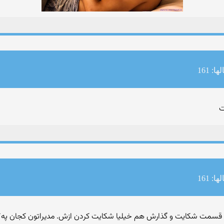
ا: 161
ت
ا: 161