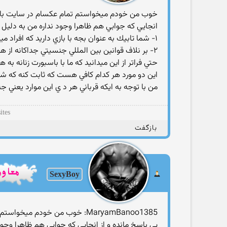
خوب من خودم ميخواستم تمام عكسام در سايت باشه
انجايي كه جوابي هم ظاهرا وجود نداره من به دليل
١- شما تابيك به عنوان بجه با بازي داريد كه افراد ميرند و از و تجاوزهاي جنسي خود ربه كودكان با افتخار توضيح ميدن
٢- بر نلاف قوانين بين المللي جنسيتي جداكانه از
حتي فراتر از اين ميدانيد كه ما با باسبورت زنانه ب
اين دو مورد هر كدام كافي هست كه ثابت كنه كه شما 
من با توجه به ايكه قرباني هر د ي اين موارد يعن
ites
بازگفت
SexyBoy
MaryamBanoo1385: خوب من خود
بي باسخ مانده و از انجايي كه جوابي هم ظاهرا وجو