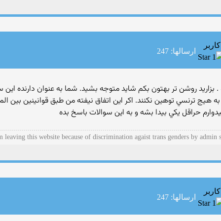
کاربر
ارسالها: 247
بزاريد روشن تر بهتون بكم شايد متوجه بشيد. شما به عنوان دارنده اين 
و به هيج ترنسي توهين نكنند. اكر اين اتفاق نيفته من طبق قوانينين بين الم
وارم حراقل يكي بيدا بشه و به اين سوالات باسخ بده
m leaving this website because of discrimination agaist trans genders by admin s
کاربر
ارسالها: 247