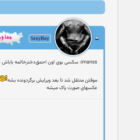
SexyBoy
imanss: سکسی بوی اون احمق‌دخترخالمه باباش خیلی غیرتیه بیشتر از این اون عکس پخش بشه میکشتش تو میتونی جون یه دختر و نجات بدی
موقتن منتقل شد تا بعد ویرایش برگردونده بشه
عکسهای صورت پاک میشه