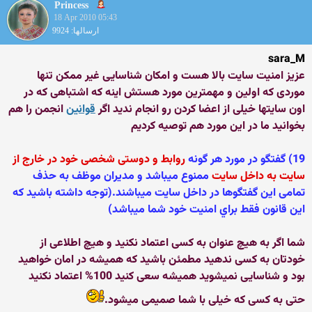
Princess
18 Apr 2010 05:43
ارسالها: 9924
sara_M
عزیز امنیت سایت بالا هست و امكان شناسایی غیر ممكن تنها
موردی كه اولین و مهمترین مورد هستش اینه كه اشتباهی كه در
اون سایتها خیلی از اعضا كردن رو انجام ندید اگر
قوانین
انجمن را هم
بخوانید ما در این مورد هم توصیه كردیم
19) گفتگو در مورد هر گونه
روابط و دوستى شخصى خود در خارج از
سايت به داخل سايت
ممنوع ميباشد و مديران موظف به حذف
تمامى اين گفتگوها در داخل سايت ميباشند.(توجه داشته باشيد كه
اين قانون فقط براي امنيت خود شما ميباشد)
شما اگر به هیچ عنوان به كسی اعتماد نكنید و هیچ اطلاعی از
خودتان به كسی ندهید مطمئن باشید كه همیشه در امان خواهید
بود و شناسایی نمیشوید همیشه سعی كنید 100% اعتماد نكنید
حتی به كسی كه خیلی با شما صمیمی میشود.