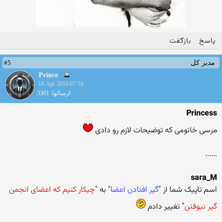
پاسخ
بازگفت
#5
مدیر کل
Prince
18 Apr 2010 07:54
ارسالها: 3301
Princess
مرسی خانومی که توضیحات لازم رو دادی
......
sara_M
اسم تاپیک شما از "
گیر افتادن اعضا
" به "
چیکار کنیم که اعضای انجمن
گیر نیوفتن
" تغییر دادم