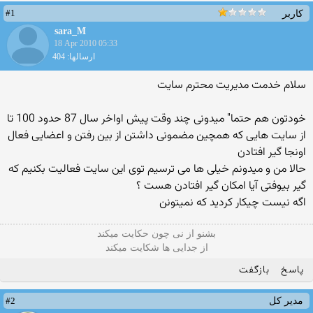
#1
کاربر
sara_M
18 Apr 2010 05:33
ارسالها: 404
سلام خدمت مدیریت محترم سایت
خودتون هم حتما" میدونی چند وقت پیش اواخر سال 87 حدود 100 تا
از سایت هایی که همچین مضمونی داشتن از بین رفتن و اعضایی فعال
اونجا گیر افتادن
حالا من و میدونم خیلی ها می ترسیم توی این سایت فعالیت بکنیم که
گیر بیوفتی آیا امکان گیر افتادن هست ؟
اگه نیست چیکار کردید که نمیتونن
بشنو از نی چون حکایت میکند
از جدایی ها شکایت میکند
پاسخ
بازگفت
#2
مدیر کل