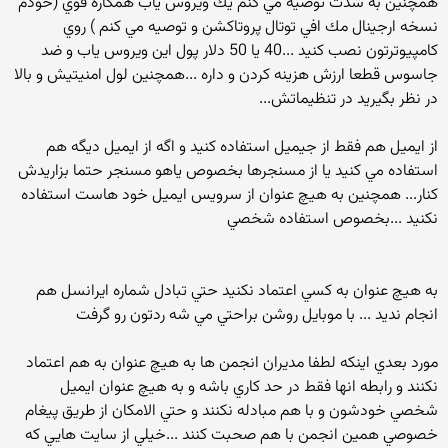
همچنين به شدت توصيه مي كنم يك ويروس ياب همكاره قوي (خودم
نسخه ارجينال مك افي توتال پروتاكشن و توصيه مي كنم ) روي
كامپيوترتون نصب كنيد ...40 يا 50 دلار پول اين ويروس ياب و ضد
جاسوس قطعا ارزش هزينه كردن و داره ...همچنين لول امنيتيش و بالا
در نظر بگيريد در تنظيماتش...
از ايميل هم فقط از جيميل استفاده كنيد و اگه از ايميل ديگه هم
استفاده مي كنيد يا از مسنجرها بخصوص ياهو مسنجر حتما بزاريدش
كنار... همچنين به هيچ عنوان از سرويس ايميل خود هاست استفاده
نكنيد ...بخصوص استفاده شخصي
به هيچ عنوان به كسي اعتماد نكنيد حتي تبادل شماره ايرانسل هم
انجام نديد ... با موبايل روشن براحتي مي شه ردتون رو گرفت
مورد بعدي اينكه لطفا مديران انجمن ها به هيچ عنوان به هم اعتماد
نكنند و رابطه انها فقط در حد كاري باشه و به هيچ عنوان ايميل
شخصي خودشون و با هم مبادله نكنند و حتي الامكان از طريق پيغام
خصوصي همين انجمن با هم صحبت كنند ...خيلي از سايت هايي كه