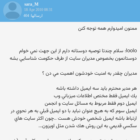
sara_M
18 Apr 2010 08:31
ارسالها: 404
ممنون امیدوارم همه توجه کنن
loolo: سلام چندتا توصيه دوستانه دارم از اين جهت نمي خوام
دوستانمون بخصوص مديران سايت از طرف حكومت شناسايي بشه
مديران چقدر به امنيت خودشون اهميت مي دن ؟
هر مدير محترم بايد سه ايميل داشته باشه
يك ايميل فقط مختص اطلاعات ميزباني وب
ايميل دوم فقط مربوط به مسائل سايت و انجمن
ايميل سوم كه به هيچ عنوان نبايد با دو ايميل قبلي به هر نحوي در
ارتباط باشه ايميل شخصي خودش هست ..چون اكثر سايت هاي
سكسي قديمي به اين روش هك شدن مثل اويزون...