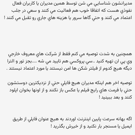
مديرانشون شناسايي مي شن توسط همين مديران يا كاربران فعال
نفوذي هست كه اتفاقا خوب هم فعاليت مي كنند و سعي در جلب
اعتماد مي كنند و حتي گاها سرور يا هزينه هاي جاري رو تقبل مي كنند !
همچنين به شدت توصيه مي كنم فقط از شركت هاي معروف خارجي
وي پي ان تهيه كنيد ..سي پروكسي هم تاييد مي شه ....بجز تور و الترا
ديگه هيچ كدوم از فيلتر شكن ها امن نيستند يا مورد اعتماد نيستند .
توصيه اخر هم اينكه مديران هيچ فايلي حتي از نزديكترين دوستشون
حتي با فرمت هاي رايج فيلم يا عكس باز نكنند و از اونها بخوان اپلود
كنند و بعد ببينيد !
اگه بهانه سرعت پايين اينترنت اوردند به هيچ عنوان فايلي از طريق
ايميل يا مسنجر بار نكنيد و از خيرش بگذريد !