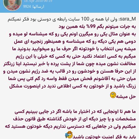
18 Apr 2010 06:19
ارسالها: 9924
sara_M: ولی ایا همه ی 100 سایت رابطه ی دوستی بود فکر نمیکنم
به جرات میتونم بگم 99% بله همین بود
به عنوان مثال یكی رو میگیرن اونم یكی رو كه میشناسه لو میده و
دومی هم یكی دیگه رو كه میشناسه و همینطور زنجیره ای عمل
میشه پس انتخاب با خودتونه اگر حرف ما رو میخوایید بدونید ما
میگیم به كسی اعتماد نكنید حتی به كسی كه خیلی با این رژیم
مخالفت نشون میده چون شما از پشت پرده با خبر نیستید اینا زرنگتر
از این حرفا هستن و خودشون رو در قالب یه ضد رژیم نشون میدن و
میان حتی به آقاشونم فحش میدن فقط واسه رد گم كنی پس شما
زرنگ باشید و از خودتون به كسی اطلاعی ندید در اینصورت مشكل
حل میشه
ما هم تا اونجایی كه در اختیار ما باشه اگر در جایی ببینیم كسی
مشخصات و یا چیز دیگه ای از خودش گذاشته طبق قانون حذف
میكنیم ولی در جاهایی كه دسترسی نداریم دیگه خودتون هستید كه
باید به فكر امنیت خودتون باشید