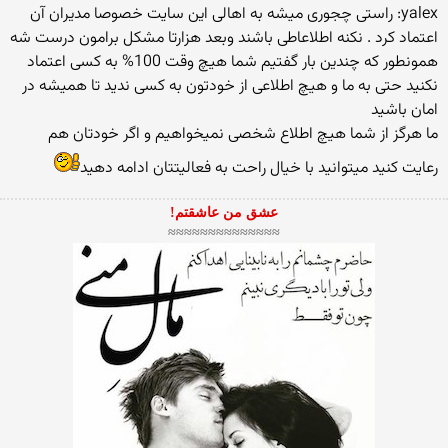
yalex: راستی چجوری میشه به اهالی این سایت خصوصا مدیران آن
اعتماد کرد . نکنه اطلاعاطی باشند وبعد هزارتا مشکل برامون درست شه
همونطور كه چندین بار گفتیم شما هیچ وقت 100% به كسی اعتماد
نكنید حتی به ما و هیچ اطلاعی از خودتون به كسی ندید تا همیشه در
امان باشید
ما هرگز از شما هیچ اطلاع شخصی نمیخواهیم و اگر خودتان هم
رعایت كنید میتوانید با خیال راحت به فعالیتتان ادامه دهید
عشق من عاشقتم!
≈≈≈≈≈≈≈≈≈≈≈≈≈≈