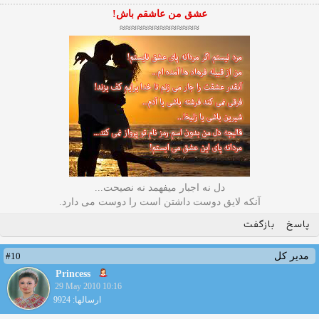
عشق من عاشقم باش!
≈≈≈≈≈≈≈≈≈≈≈≈≈≈
دل نه اجبار میفهمد نه نصیحت...
آنکه لایق دوست داشتن است را دوست می دارد.
پاسخ
بازگفت
#10
مدیر کل
Princess
29 May 2010 10:16
ارسالها: 9924