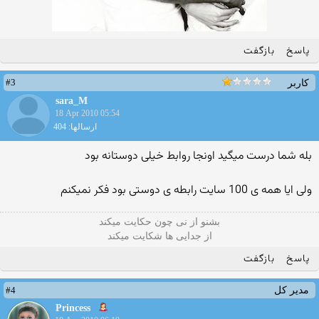
پاسخ
بازگفت
#3
کاربر
sara_M
18 Apr 2010 05:54
ارسالها: 404
بله شما درست میگید اونجا روابط خیلی دوستانه بود
ولی ایا همه ی 100 سایت رابطه ی دوستی بود فکر نمیکنم
بشنو از نی چون حکایت میکند
از جدایی ها شکایت میکند
پاسخ
بازگفت
#4
مدیر کل
Princess