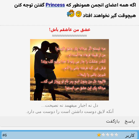
اگه همه اعضای انجمن همونطور که
Princess
گفتن توجه کنن
هیچوقت گیر نخواهند افتاد
عشق من عاشقم باش!
≈≈≈≈≈≈≈≈≈≈≈≈≈≈
دل نه اجبار میفهمد نه نصیحت...
آنکه لایق دوست داشتن است را دوست می دارد.
پاسخ
بازگفت
#6
کاربر