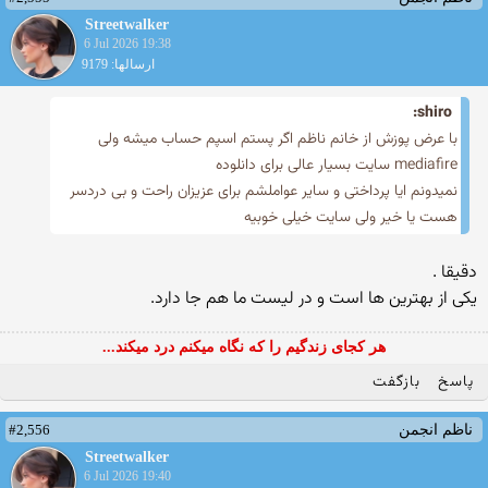
Streetwalker
6 Jul 2026 19:38
ارسالها: 9179
shiro:
با عرض پوزش از خانم ناظم اگر پستم اسپم حساب میشه ولی
mediafire سایت بسیار عالی برای دانلوده
نمیدونم ایا پرداختی و سایر عواملشم برای عزیزان راحت و بی دردسر
هست یا خیر ولی سایت خیلی خوبیه
دقیقا .
یکی از بهترین ها است و در لیست ما هم جا دارد.
هر کجای زندگیم را که نگاه میکنم درد میکند...
پاسخ
بازگفت
#2,556
ناظم انجمن
Streetwalker
6 Jul 2026 19:40