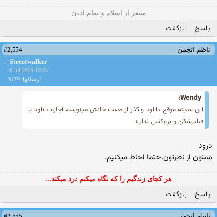
متنفر از اسلام و تمام ادیان
پاسخ
بازگفت
#2,554
ناظم انجمن
Streetwalker
6 Jul 2026 19:38
ارسالها: 9179
Wendy:
این سایته موقع دانلود و گذر از هفت خانش مینویسه اجازه دانلود با
فیلترشکن و پروکسی ندارید
درود
ممنون از نظرتون.حتما لحاظ میکنیم.
هر کجای زندگیم را که نگاه میکنم درد میکند...
پاسخ
بازگفت
#2,555
ناظم انجمن