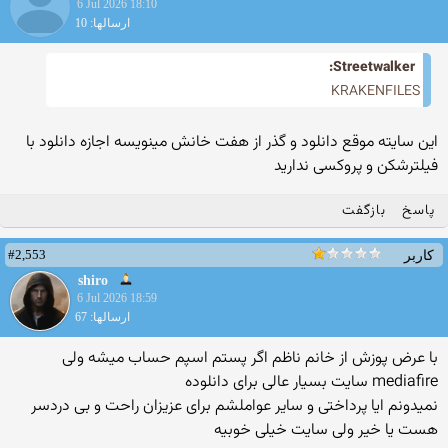
6 Jul 2026 18:10
ارسالها: 10
Streetwalker:
KRAKENFILES
این سایته موقع دانلود و گذر از هفت خانش مینویسه اجازه دانلود با
فیلترشکن و پروکسی ندارید
پاسخ
بازگفت
#2,553
کاربر
shiro
6 Jul 2026 18:59
ارسالها: 67
با عرض پوزش از خانم ناظم اگر پستم اسپم حساب میشه ولی
mediafire سایت بسیار عالی برای دانلوده
نمیدونم ایا پرداختی و سایر عواملشم برای عزیزان راحت و بی دردسر
هست یا خیر ولی سایت خیلی خوبیه