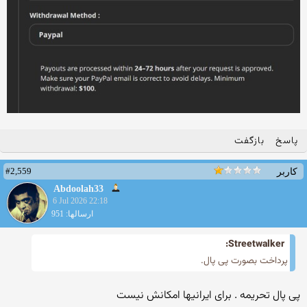
پاسخ
بازگفت
#2,559
کاربر
Abdoolah33
6 Jul 2026 22:18
ارسالها: 951
Streetwalker:
پرداخت بصورت پی پال.
پی پال تحریمه . برای ایرانیها امکانش نیست