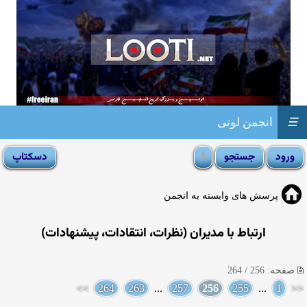
☰
انجمن لوتی
پرسش های وابسته به انجمن
ارتباط با مدیران (نظرات، انتقادات، پیشنهادات)
صفحه: 256 / 264
>>
264
263
...
257
256
255
...
1
<<