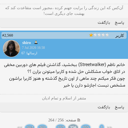
آن‌کس که این زندگی را برایت جهنم کرده ،مجبور است متقاعدت کند که
بهشت جای دیگری است!
پاسخ
بازگفت
#2,560
کاربر
shiro
7 Jul 2026 16:58
ارسالها: 67
خانم ناظم (Streetwalker) ببخشید، گذاشتن فیلم های دوربین مخفی
در اتاق خواب مشکلش حل شده و کاربرا میتونن بزارن ؟؟
چون فکر میکنم چند ماهی از اون تاریخ گذشته و هنوز کاربرا براشون
مشخص نیست اجازشو دارن یا خیر
متنفر از اسلام و تمام ادیان
پاسخ
بازگفت
صفحه: 256 / 264
>>
264
263
...
257
256
255
...
1
<<