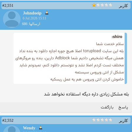
#2,551
کاربر
Johndoeip
6 Jul 2026 15:11
ارسالها: 686
shiro:
سلام خدمت شما
بله این سایت torupload اصلا هیچ جوره اجازه دانلود به بنده نداد
همش میگه تشخیص دادیم شما Adblock دارین، بنده رو مروگرهای
مختلف تست کردم اصلا نشد و نتونستم دانلود کنم، نمیدونم شاید
مشکل از انتی ویروس سیستمه
خاموش کردن انتی ویروس هم یه عمل ریسکیه
بله مشکل زیادی داره دیگه استفاده نخواهد شد
پاسخ
بازگفت
#2,552
کاربر
Wendy