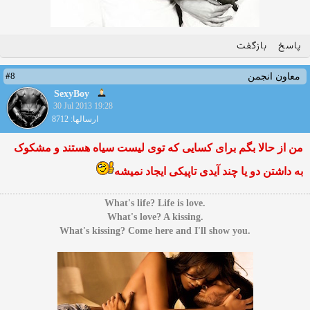
پاسخ
بازگفت
#8
معاون انجمن
SexyBoy
30 Jul 2013 19:28
ارسالها: 8712
من از حالا بگم برای کسایی که توی لیست سیاه هستند و مشکوک
به داشتن دو یا چند آیدی تاپیکی ایجاد نمیشه
.What's life? Life is love
.What's love? A kissing
.What's kissing? Come here and I'll show you