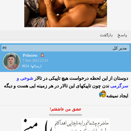
پاسخ
بازگفت
#9
مدیر کل
Princess
7 Nov 2013 23:53
ارسالها: 9924
دوستان از این لحظه درخواست هیچ تاپیکی در تالار
شوخی و
سرگرمی
ندن چون تاپیکهای این تالار در هر زمینه ایی هست و دیگه
ایجاد نمیشه
عشق من عاشقتم!
≈≈≈≈≈≈≈≈≈≈≈≈≈≈