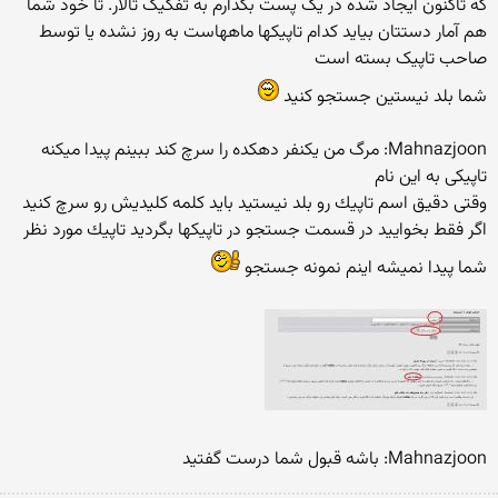
که تاکنون ایجاد شده در یک پست بگذارم به تفکیک تالار. تا خود شما
هم آمار دستتان بیاید کدام تاپیکها ماههاست به روز نشده یا توسط
صاحب تاپیک بسته است
شما بلد نیستین جستجو كنید
Mahnazjoon: مرگ من یکنفر دهکده را سرچ کند ببینم پیدا میکنه
تاپیکی به این نام
وقتی دقیق اسم تاپیك رو بلد نیستید باید كلمه كلیدیش رو سرچ كنید
اگر فقط بخوایید در قسمت جستجو در تاپیكها بگردید تاپیك مورد نظر
شما پیدا نمیشه اینم نمونه جستجو
Mahnazjoon: باشه قبول شما درست گفتید