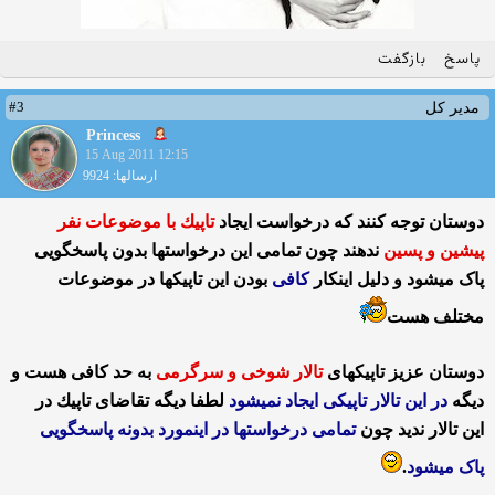
پاسخ
بازگفت
#3
مدیر کل
Princess
15 Aug 2011 12:15
ارسالها: 9924
دوستان توجه كنند كه درخواست ایجاد
تاپیك با موضوعات نفر
پیشین و پسین
ندهند چون تمامی این درخواستها بدون پاسخگویی
پاک میشود و دلیل اینكار
كافی
بودن این تاپیكها در موضوعات
مختلف هست
دوستان عزیز تاپیكهای
تالار شوخی و سرگرمی
به حد كافی هست و
دیگه
در این تالار تاپیكی ایجاد نمیشود
لطفا دیگه تقاضای تاپیك در
این تالار ندید چون
تمامی درخواستها در اینمورد بدونه پاسخگویی
پاک میشود
.