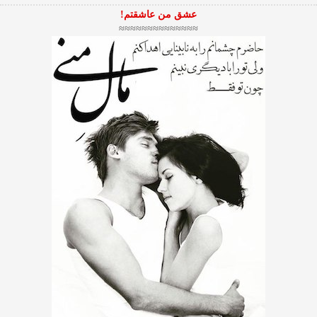
عشق من عاشقتم!
≈≈≈≈≈≈≈≈≈≈≈≈≈≈