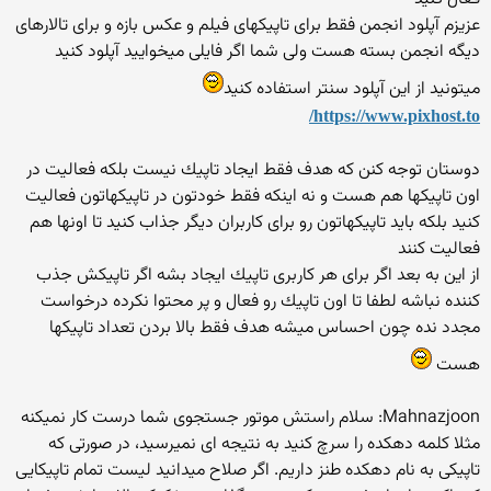
عزیزم آپلود انجمن فقط برای تاپیكهای فیلم و عكس بازه و برای تالارهای
دیگه انجمن بسته هست ولی شما اگر فایلی میخوایید آپلود كنید
میتونید از این آپلود سنتر استفاده كنید
https://www.pixhost.to/
دوستان توجه كنن كه هدف فقط ایجاد تاپیك نیست بلكه فعالیت در
اون تاپیكها هم هست و نه اینكه فقط خودتون در تاپیكهاتون فعالیت
كنید بلكه باید تاپیكهاتون رو برای كاربران دیگر جذاب كنید تا اونها هم
فعالیت كنند
از این به بعد اگر برای هر كاربری تاپیك ایجاد بشه اگر تاپیكش جذب
كننده نباشه لطفا تا اون تاپیك رو فعال و پر محتوا نكرده درخواست
مجدد نده چون احساس میشه هدف فقط بالا بردن تعداد تاپیكها
هست
Mahnazjoon: سلام راستش موتور جستجوی شما درست کار نمیکنه
مثلا کلمه دهکده را سرچ کنید به نتیجه ای نمیرسید، در صورتی که
تاپیکی به نام دهکده طنز داریم. اگر صلاح میدانید لیست تمام تاپیکایی