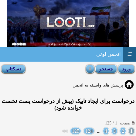
☰
انجمن لوتی
پرسش های وابسته به انجمن
درخواست برای ایجاد تاپیک (پیش از درخواست پست نخست
خوانده شود)
صفحه: 1 / 125
>>
125
124
...
4
3
2
1