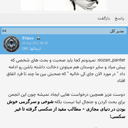
پاسخ
بازگفت
#4
مدیر کل
Prince
19 Sep 2011 06:58
ارسالها: 3301
sozan_panter: نمیدونم کجا باید صحبت و بحث های شخصی که
پیش میاد و سایر دوستان هم میتونن دخالت داشته باشن رو ادامه
داد " در مورد الان جای کی خالیه " که صحبتی بین ما چند تا فرد اتفاق
افتاد
دوست عزیز همچین درخواست هایی ایجاد نمیشه چون این انجمن
برای بحث كردن و جنجال اینا نیست بكله
شوخی و سرگرمی خوش
بودن در دنیای مجازی + مطالب مفید از سكسی گرفته تا غیر
سكسی!