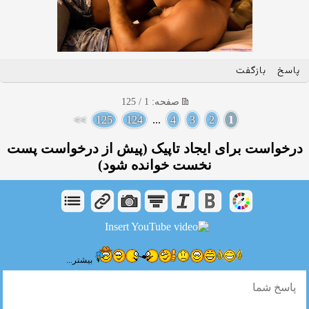
پاسخ
بازگفت
صفحه: 1 / 125
>>
125
124
...
4
3
2
1
درخواست برای ایجاد تاپیک (پیش از درخواست پست
نخست خوانده شود)
بیشتر...