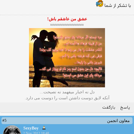
با تشكر از شما
عشق من عاشقم باش!
≈≈≈≈≈≈≈≈≈≈≈≈≈≈
دل نه اجبار میفهمد نه نصیحت...
آنکه لایق دوست داشتن است را دوست می دارد.
پاسخ
بازگفت
#5
معاون انجمن
SexyBoy
2 Nov 2012 18:48