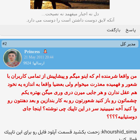
دل نه اجبار میفهمد نه نصیحت...
آنکه لایق دوست داشتن است را دوست می دارد.
پاسخ
بازگفت
#2
مدیر کل
Princess
21 May 2011 20:44
ارسالها: 9924
من واقعا شرمنده ام كه اینو میگم و پیشاپیش از تمامی كاربران با
شعور و فهمیده معذرت میخوام ولی بعضیا واقعا به اندازه یه نخود
هم عقل ندارن و هر جایی میرن دری وری میگن بهتره یكم
چشماتون رو باز كنید شعورتون رو به كار بندازین و بعد دهنتون رو
وا كنید آخه نمیبینید سر در این تاپیك چی نوشته؟ اینجا جای
دوستیابیه؟؟؟؟
khourshid_sima: زحمت بكشید قسمت آپلود فایل رو برای این تاپیك
فعال كنید