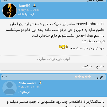
jems007
6 May 2019 20:31
ارسالها: 9486
saeed_tahranchi: سلام این تاپیک جعلی هستش ایشون اصلن
خانوم نداره به دلیل واحی درخواست داده بنده این خانومو میشناسم
به اسم بهناز احمدی عکساشونم دارم حذفش کنید
تاپیک حذف شد.
خودتون در خواست بدید
لوتی جون تولدت مبارک
پاسخ
بازگفت
#57
کاربر
Mehrani477
7 May 2019 11:20
ارسالها: 2
با سلام.کاربر nazitalaدر چت روم عکسهایی با چهره منتشر میکند.و