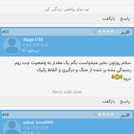
تو دنیای واقعی زندگی کن
پاسخ
بازگفت
#53
کاربر
Magic1718
4 Apr 2019 15:26
ارسالها: 81
سلام روزتون بخیر میخواست بگم یک مقدار به وضعیت چت روم
رسیدگی بشه پر شده از جنگ و درگیری و الفاظ رکیک
درود
Never walk alone
پاسخ
بازگفت
#54
کاربر
milad_lover6969
4 Apr 2019 15:58
ارسالها: 55