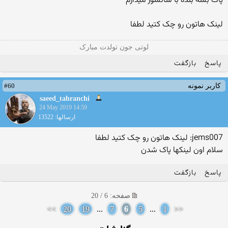
پاک بشه بنده با سانسور میذارم
لینک هاتون رو چک کتید لطفا
لوتی جون تولدت مبارک
پاسخ
بازگفت
#60
کاربر نمونه
saeed_tahranchi
24 May 2019 14:59
ارسالها: 13522
jems007: لینک هاتون رو چک کتید لطفا
سلام اون لینکها پاک شدن
پاسخ
بازگفت
صفحه: 6 / 20
>>
20
19
...
7
6
5
...
1
<<