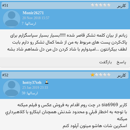
#51
کاربر
Monir26271
20 Nov 2018 15:57
ارسالها: 7
زبانم از بیان کلمه تشکر قاصر شده !!!!!بسیار بسیار سپاسگزارم برای
پاک‌کردن پست های مربوط به من از شما کمال تشکر رو دارم بابت
لطف بیکرانتون ...امیدوارم با شاد کردن دل من دل شماهم شاد بشه
پاسخ
بازگفت
#52
کاربر
hotty37teh
25 Jan 2019 23:33
ارسالها: 59
كاربر sia6969 در چت روم اقدام به فروش عكس و فيلم ميكنه
با توجه به اخطار قبلي و محدود شدنش همچنان اينكارو با كلاهبرداري
ميكنه
اسكرين شات هاشو ميتون آپلود كنم