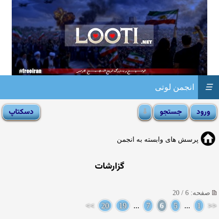
☰
انجمن لوتی
پرسش های وابسته به انجمن
گزارشات
صفحه: 6 / 20
>>
20
19
...
7
6
5
...
1
<<