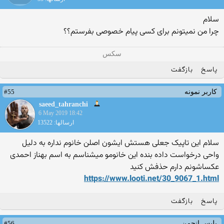
سلام
چرا من نمیتونم برای کسی پیام خصوصی بفرستم؟؟
سکس
پاسخ
بازگفت
#55
کاربر نمونه
saeed_tahranchi
6 May 2019 18:42
ارسالها: 13522
سلام این تاپیک جعلی هستش ایشون اصلن خانوم نداره به دلیل
واحی درخواست داده بنده این خانومو میشناسم به اسم بهناز احمدی
عکساشونم دارم حذفش کنید
https://www.looti.net/30_9067_1.html
پاسخ
بازگفت
#56
پلیس انجمن