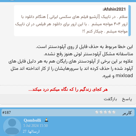
Afshin2021:
سلام . در تاپیک [آرشیو فیلم های سکسی ایرانی ] هنگام دانلود با
ارور ۴۰۴ مواجه میشم ‌ . با این ارور برای دانلود هر فیلمی در ان تاپیک
مواجه میشم . چیکار کنم ؟!
این خطا مربوط به حذف فایل از روی آپلودسنتر است.
متاسفانه مشکل آپلودسنتر لوتی هنوز رفع نشده.
علاوه بر این برخی از آپلودسنتر های رایگان هم به هر دلیل فایل های
آپلود شده را حذف کرده اند یا سرورهایشان را از کار انداخته اند مثل
mixload و غیره.
هر کجای زندگیم را که نگاه میکنم درد میکند...
پاسخ
بازگفت
#187
کاربر
Qombolli
5 Jul 2024 15:50
ارسالها: 27