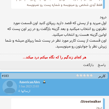
فقط آیدی شخص رو مینویسه و شماره پست رو نمینویسه
درود
اول میرید و از پستی که قصد دارید ریپلای کنید اون قسمت مورد
نظرتون رو انتخاب میکنید و بعد گزینه بازگفت رو در زیر اون پست که
اولین گزینه هست رو انتخاب میکنید.
اون قسمت از پست کاربر مورد نظر در پست شما ریپلای میشه و شما
زیرش نظر یا جوابتون رو مینویسید.
هر کجای زندگیم را که نگاه میکنم درد میکند...
پاسخ
بازگفت
#183
کاربر
AmericanAlex
3 Jun 2023 23:03
ارسالها: 4
Streetwalker:
درود