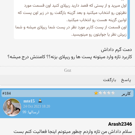
اول میرید و از پستی که قصد دارید ریپلای کنید اون قسمت مورد
نظرتون رو انتخاب میکنید و بعد گزینه بازگفت رو در زیر اون پست که
اولین گزینه هست رو انتخاب میکنید.
اون قسمت از پست کاربر مورد نظر در پست شما ریپلای میشه و شما
زیرش نظر یا جوابتون رو مینویسید.
دمت گرم داداش
کاربرد تازه وارد میتونه پست ها رو ریپلای بزنه؟؟ کامنتش درج میشه؟
Goz
پاسخ
بازگفت
#184
کاربر
mte15
24 Oct 2023 18:20
ارسالها: 99
Arash2346
سلام داداش من تازه واردم چطور میتونم اینجا فعالیت کنم بست