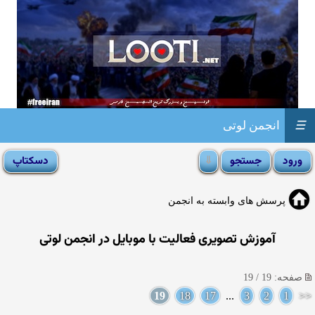
☰
انجمن لوتی
پرسش های وابسته به انجمن
آموزش تصویری فعالیت با موبایل در انجمن لوتی
صفحه: 19 / 19
19
18
17
...
3
2
1
<<