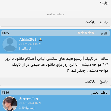
بزارم؟
walter white
پاسخ
بازگفت
#185
کاربر
Afshin2021
20 Feb 2024 15:28
ارسالها: 1
سلام . در تاپیک [آرشیو فیلم های سکسی ایرانی ] هنگام دانلود با ارور
۴۰۴ مواجه میشم ‌ . با این ارور برای دانلود هر فیلمی در ان تاپیک
مواجه میشم . چیکار کنم ؟!
پاسخ
بازگفت
#186
ناظم انجمن
Streetwalker
20 Feb 2024 16:21
ارسالها: 9180