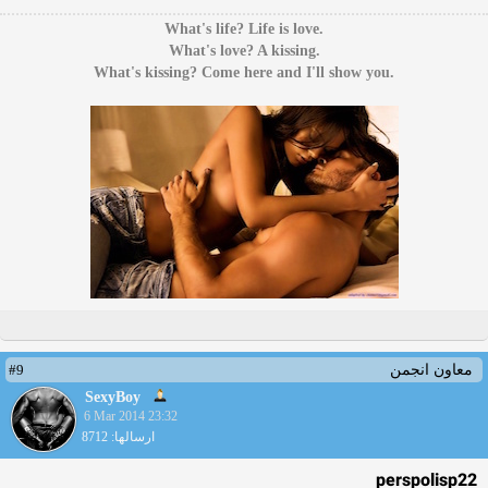
.What's life? Life is love
.What's love? A kissing
.What's kissing? Come here and I'll show you
#9
معاون انجمن
SexyBoy
6 Mar 2014 23:32
ارسالها: 8712
perspolisp22