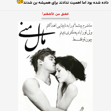
داده شده بود اما اهمیت ندادند برای همیشه بن شدند
عشق من عاشقتم!
≈≈≈≈≈≈≈≈≈≈≈≈≈≈