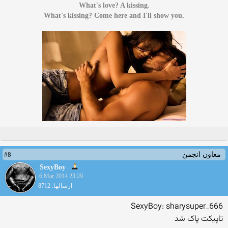
.What's love? A kissing
.What's kissing? Come here and I'll show you
#8
معاون انجمن
SexyBoy
6 Mar 2014 23:29
ارسالها: 8712
SexyBoy: sharysuper_666
تاپیکت پاک شد