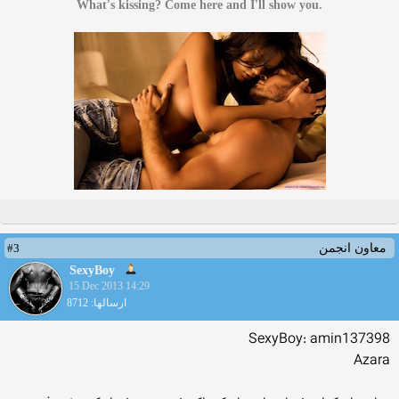
.What's kissing? Come here and I'll show you
#3
معاون انجمن
SexyBoy
15 Dec 2013 14:29
ارسالها: 8712
SexyBoy: amin137398
Azara