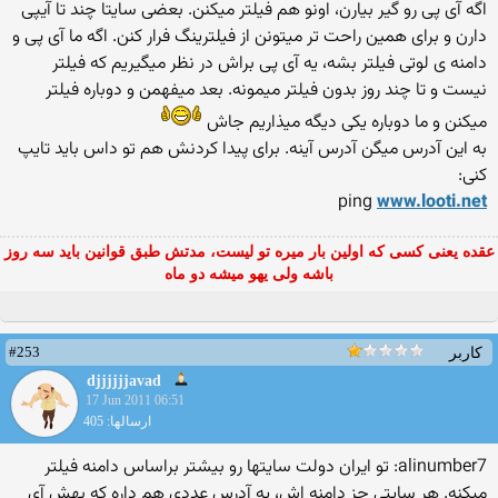
اگه آی پی رو گیر بیارن، اونو هم فیلتر میكنن. بعضی سایتا چند تا آیپی
دارن و برای همین راحت تر میتونن از فیلترینگ فرار كنن. اگه ما آی پی و
دامنه ی لوتی فیلتر بشه، یه آی پی براش در نظر میگیریم كه فیلتر
نیست و تا چند روز بدون فیلتر میمونه. بعد میفهمن و دوباره فیلتر
میكنن و ما دوباره یكی دیگه میذاریم جاش
به این آدرس میگن آدرس آینه. برای پیدا كردنش هم تو داس باید تایپ
كنی:
ping
www.looti.net
عقده یعنی کسی که اولین بار میره تو لیست، مدتش طبق قوانین باید سه روز
باشه ولی یهو میشه دو ماه
#253
کاربر
djjjjjjavad
17 Jun 2011 06:51
ارسالها: 405
alinumber7: تو ایران دولت سایتها رو بیشتر براساس دامنه فیلتر
میكنه. هر سایتی جز دامنه اش، یه آدرس عددی هم داره كه بهش آی