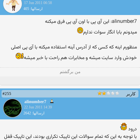
17 Jun 2011 06:58
ارسالها: 405
alinumber7: این آی پی با اون آی پی فرق میكنه
میدونم بابا انگار سوات ندارم
منظورم اینه كه كسی كه از آدرس آینه استفاده میكنه با آی پی اصلی
خودش وارد سایت میشه و مخابرات هم راحت با خبر میشه
من برگشتم
#255
کاربر
alinumber7
22 Jun 2011 14:39
ارسالها: 2642
درود
با توجه به این که تمام سوالات این تاپیک تکراری بودند، این تاپیک قفل