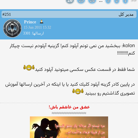
26
25
24
...
3
2
1
<<
#251
مدیر کل
Prince
15 Jun 2011 15:32
ارسالها: 3301
kolon: ببخشید من نمی تونم آپلود كنم! گزینیه آپلودم نیست چیكار
كنم!!!!!!!!!
شما فقط در قسمت عكس سكسی میتونید آپلود كنید
در پایین كادر گزینه آپلود كلیك كنید یا یا اینكه در آخرین ارسالها آموزش
تصویری گذاشتیم رو ببینید
عشق من عاشقم باش!
≈≈≈≈≈≈≈≈≈≈≈≈≈≈