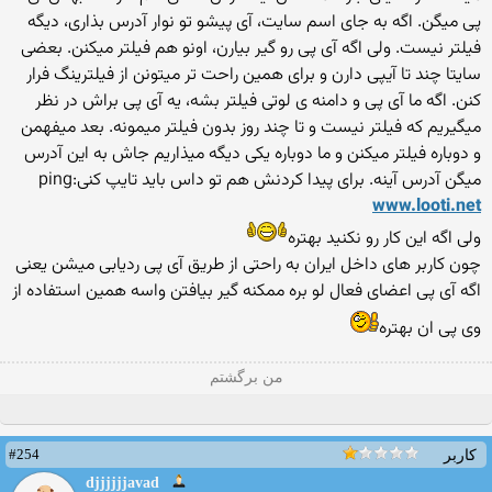
پی میگن. اگه به جای اسم سایت، آی پیشو تو نوار آدرس بذاری، دیگه
فیلتر نیست. ولی اگه آی پی رو گیر بیارن، اونو هم فیلتر میكنن. بعضی
سایتا چند تا آیپی دارن و برای همین راحت تر میتونن از فیلترینگ فرار
كنن. اگه ما آی پی و دامنه ی لوتی فیلتر بشه، یه آی پی براش در نظر
میگیریم كه فیلتر نیست و تا چند روز بدون فیلتر میمونه. بعد میفهمن
و دوباره فیلتر میكنن و ما دوباره یكی دیگه میذاریم جاش به این آدرس
میگن آدرس آینه. برای پیدا كردنش هم تو داس باید تایپ كنی:ping
www.looti.net
ولی اگه این كار رو نكنید بهتره
چون كاربر های داخل ایران به راحتی از طریق آی پی ردیابی میشن یعنی
اگه آی پی اعضای فعال لو بره ممكنه گیر بیافتن واسه همین استفاده از
وی پی ان بهتره
من برگشتم
#254
کاربر
djjjjjjavad