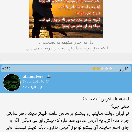
دل نه اجبار میفهمد نه نصیحت...
آنکه لایق دوست داشتن است را دوست می دارد.
#252
کاربر
alinumber7
17 Jun 2011 06:47
ارسالها: 2642
davoud: آدرس آینه چیه؟
یعنی چی؟
تو ایران دولت سایتها رو بیشتر براساس دامنه فیلتر میكنه. هر سایتی
جز دامنه اش، یه آدرس عددی هم داره كه بهش آی پی میگن. اگه به
جای اسم سایت، آی پیشو تو نوار آدرس بذاری، دیگه فیلتر نیست. ولی