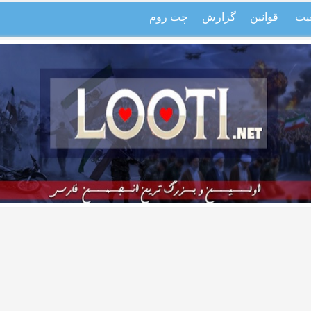
یت
قوانین
گزارش
چت روم