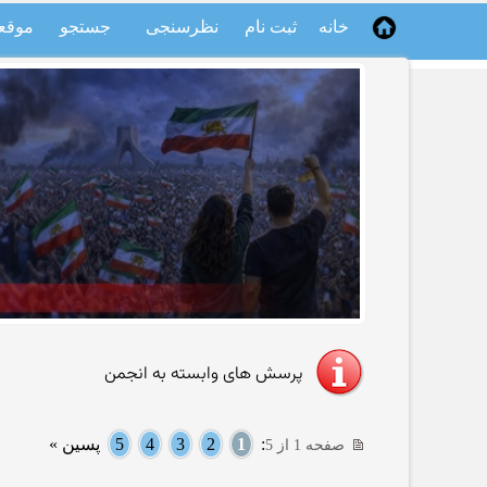
خانه
ثبت نام
نظرسنجی
جستجو
موقع
پرسش های وابسته به انجمن
:
1
2
3
4
5
پسین »
صفحه 1 از 5