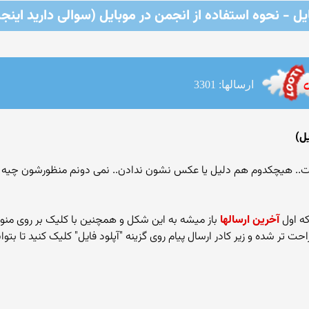
یل - نحوه استفاده از انجمن در موبایل (سوالی دارید اینجا
ارسالها: 3301
ل)
ت.. هیچکدوم هم دلیل یا عکس نشون ندادن.. نمی دونم منظورشون چیه و
که اول
آخرین ارسالها
باز میشه به این شکل و همچنین با کلیک بر روی منو 
تر شده و زیر کادر ارسال پیام روی گزینه "آپلود فایل" کلیک کنید تا بتوا