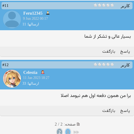
#11
کاربر
Feru12345
9 Jun 2022 00:17
ارسالها: 11
بسیار عالی و تشکر از شما
پاسخ
بازگفت
#12
کاربر
Celestia
11 Jan 2023 18:27
ارسالها: 33
برا من همون دفعه اول هم نیومد اصلا
پاسخ
بازگفت
صفحه: 2 / 2
2
1
<<