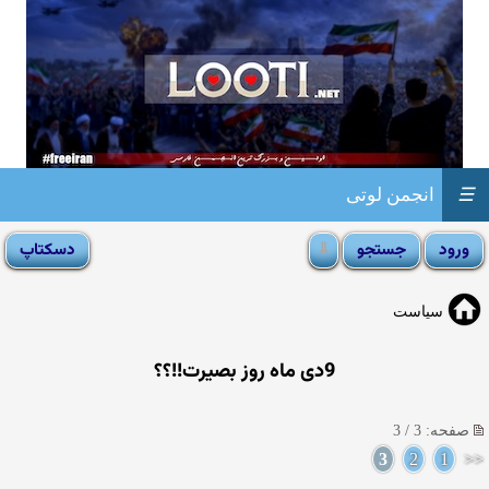
☰
انجمن لوتی
سیاست
9دی ماه روز بصیرت!!؟؟
صفحه: 3 / 3
3
2
1
<<