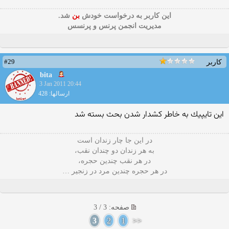
این كاربر به درخواست خودش
بن
شد.
مدیریت انجمن پرنس و پرنسس
#29
کاربر
bita
3 Jan 2011 20:44
ارسالها: 428
این تایپیك به خاطر كشدار شدن بحث بسته شد
در این جا چار زندان است
به هر زندان دو چندان نقب،
در هر نقب چندین حجره،
در هر حجره چندین مرد در زنجیر …
صفحه: 3 / 3
3
2
1
<<