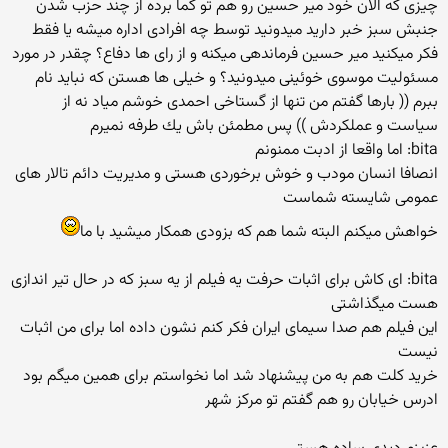
چیزی كه الان خود میر حسین رو هم تو كما برده از چند حزب شدن
جنبش سبز خبر دارید میدونید توسط چه افرادی اداره میشه یا فقط
فكر میكنید میر حسین فرماندهی میكنه و از رای ها دفاع؟ چقدر در مورد
مسئولیت موسوی خوئینی میدونید؟ و خیلی ها هستن كه نباید نام
ببرم (( بارها گفتم من تنها از گستاخی احمدی خوشم میاد نه از
سیاست و عملكردش )) پس مطمئن باش یك طرفه نمیرم
bita: اما واقعا از ادبت ممنونم
انصافا انسان مودب و خوش برخوردی هستی و مدیریت دائم تالار های
عمومی شایسته شماست
خواهش میكنم البته شما هم كه بزودی همكار میشید با ما
bita: ای كاش برای اثبات حرفت یه فیلم از یه سبز كه در حال تیر اندازی
هست میگذاشتی
این فیلم هم صدا سیمای ایران فكر كنم نشون داده اما برای من اثبات
نیست
خرید كلت هم به من پیشنهاد شد اما نخواستم برای همین میگم بود
ادرس خیابان رو هم گفتم تو مركز شهر