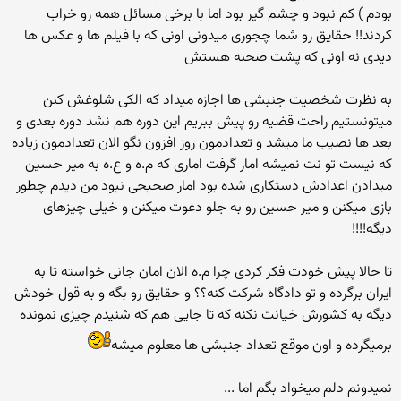
بودم ) كم نبود و چشم گیر بود اما با برخی مسائل همه رو خراب
كردند!! حقایق رو شما چجوری میدونی اونی كه با فیلم ها و عكس ها
دیدی نه اونی كه پشت صحنه هستش
به نظرت شخصیت جنبشی ها اجازه میداد كه الكی شلوغش كنن
میتونستیم راحت قضیه رو پیش ببریم این دوره هم نشد دوره بعدی و
بعد ها نصیب ما میشد و تعدادمون روز افزون نگو الان تعدادمون زیاده
كه نیست تو نت نمیشه امار گرفت اماری كه م.ه و ع.ه به میر حسین
میدادن اعدادش دستكاری شده بود امار صحیحی نبود من دیدم چطور
بازی میكنن و میر حسین رو به جلو دعوت میكنن و خیلی چیزهای
دیگه!!!!
تا حالا پیش خودت فكر كردی چرا م.ه الان امان جانی خواسته تا به
ایران برگرده و تو دادگاه شركت كنه؟؟ و حقایق رو بگه و به قول خودش
دیگه به كشورش خیانت نكنه كه تا جایی هم كه شنیدم چیزی نمونده
برمیگرده و اون موقع تعداد جنبشی ها معلوم میشه
نمیدونم دلم میخواد بگم اما ...