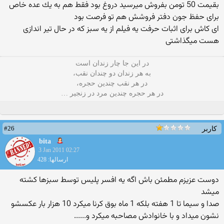
بقیمت 50 تومن بفروش میرسید دروغ بود فقط هم به یك عده خاص
برای حفظ جون دفتر فروشش هم تو فرصت بود
ای كاش برای اثبات حرفت یه فیلم از یه سبز كه در حال تیر اندازی
هست میگذاشتی
در این جا چار زندان است
به هر زندان دو چندان نقب،
در هر نقب چندین حجره،
در هر حجره چندین مرد در زنجیر …
#26
کاربر
bita
3 Jan 2011 02:27
ارسالها: 428
دوست عزیزم مطمئن باش اگه یه افسر پلیس توسط سبزها كشته
میشد
صدا و سیما تا 1 هفته بلكه 1 ماه بوق كرنا میكرد 10 هزار بار عكسشو
نشون میداد و با خانوادش مصاحبه میكرد و......