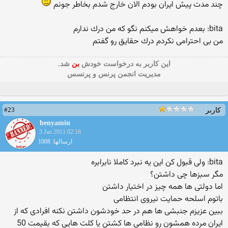
چند مدت پیش ایران بودم الان خارج شدم بخاطر جونم
bita: بعدم خواهش میكنم نگو كه من درك ندارم
من بی احترامی نكردم درك حقایق رو گفتم
این كاربر به درخواست خودش
بن
شد.
مدیریت انجمن پرنس و پرنسس
#23
کاربر
benyamin
3 Jan 2011 02:16
ارسالها: 1008
bita: ولی قبول كن این یه نبرد كاملا نابرابره
مگر سبزها چی داشتن؟
اما دولتی ها همه چیز در اختیار داشتن
باتوم اسلحه حمایت نیروی انتظامی
ببین عزیزم جنبشی ها هم در حد خودشون داشتن نكنه افرادی كه از
ایران مرده همشون رو نظامی ها كشتن یا كلت هایی كه بقیمت 50