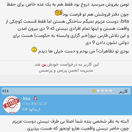
تومن بفروش میرسید دروغ بود فقط هم به یك عده خاص برای حفظ
جون دفتر فروشش هم تو فرصت بود
bita: دوست عزیزم نمیگم ساختگی هستن اما فقط قسمت كوچكی از
واقعت هستن و اینها تمام افرادی نیستن كه 9 دی بیرون امدن
و این تلاش فارس نیوز(خبر گزاری وابسته به حكومت) هست برای
دولتی نشون دادن 9 دی
بودی تو تظاهرات؟ من بودم و دست خیلی ها دیدم
این كاربر به درخواست خودش
بن
شد.
مدیریت انجمن پرنس و پرنسس
#24
کاربر
bita
3 Jan 2011 02:20
ارسالها: 428
البته به نظر شخصی بنده شما اصلا بی طرف نیستی دوست عزیزم
چون حاضر نیستی واقعیت هارو اونجور كه هست بپذیری