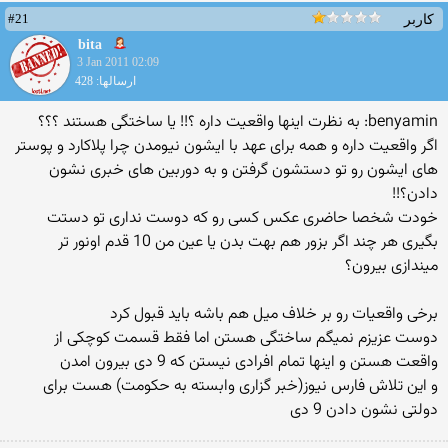
#21
کاربر
bita
3 Jan 2011 02:09
ارسالها: 428
benyamin: به نظرت اینها واقعیت داره ؟!! یا ساختگی هستند ؟؟؟
اگر واقعیت داره و همه برای عهد با ایشون نیومدن چرا پلاكارد و پوستر
های ایشون رو تو دستشون گرفتن و به دوربین های خبری نشون
دادن؟!!
خودت شخصا حاضری عكس كسی رو كه دوست نداری تو دستت
بگیری هر چند اگر بزور هم بهت بدن یا عین من 10 قدم اونور تر
میندازی بیرون؟
برخی واقعیات رو بر خلاف میل هم باشه باید قبول كرد
دوست عزیزم نمیگم ساختگی هستن اما فقط قسمت كوچكی از
واقعت هستن و اینها تمام افرادی نیستن كه 9 دی بیرون امدن
و این تلاش فارس نیوز(خبر گزاری وابسته به حكومت) هست برای
دولتی نشون دادن 9 دی