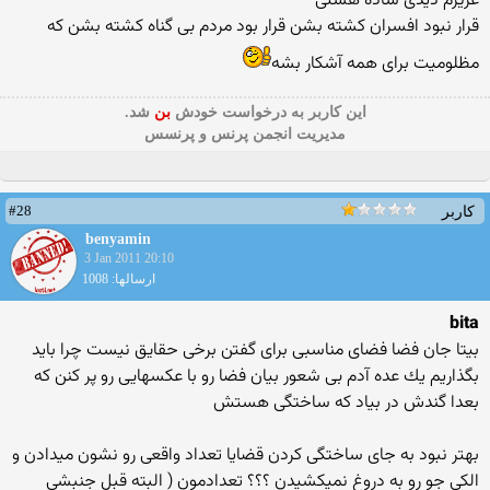
عزیزم دیدی ساده هستی
قرار نبود افسران كشته بشن قرار بود مردم بی گناه كشته بشن كه
مظلومیت برای همه آشكار بشه
این كاربر به درخواست خودش
بن
شد.
مدیریت انجمن پرنس و پرنسس
#28
کاربر
benyamin
3 Jan 2011 20:10
ارسالها: 1008
bita
بیتا جان فضا فضای مناسبی برای گفتن برخی حقایق نیست چرا باید
بگذاریم یك عده آدم بی شعور بیان فضا رو با عكسهایی رو پر كنن كه
بعدا گندش در بیاد كه ساختگی هستش
بهتر نبود به جای ساختگی كردن قضایا تعداد واقعی رو نشون میدادن و
الكی جو رو به دروغ نمیكشیدن ؟؟؟ تعدادمون ( البته قبل جنبشی