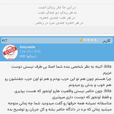
در این جا چار زندان است
به هر زندان دو چندان نقب،
در هر نقب چندین حجره،
در هر حجره چندین مرد در زنجیر …
#27
کاربر
benyamin
3 Jan 2011 20:00
ارسالها: 1008
bita: البته به نظر شخصی بنده شما اصلا بی طرف نیستی دوست
عزیزم
چرا هستم چون هم تو این حزب بودم و هم تو اون حزب جفتشون رو
هم خوب و بدش رو میدونم
bita: چون حاضر نیستی واقعیت هارو اونجور كه هست بپذیری
و فقط اونجور كه دوست داری میپذیری
متاسفانه نمیشه همه حرفها رو گفت میدونید شما چه زمانی متوجه
میشید زمانی كه م.ه در دادگاه حاضر بشه و كل جریان رو توضیح بده