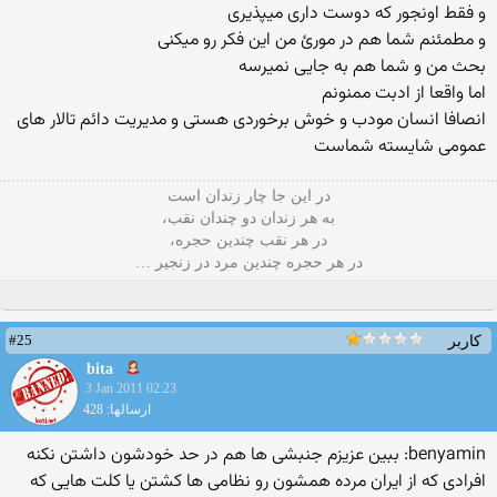
و فقط اونجور كه دوست داری میپذیری
و مطمئنم شما هم در مورئ من این فكر رو میكنی
بحث من و شما هم به جایی نمیرسه
اما واقعا از ادبت ممنونم
انصافا انسان مودب و خوش برخوردی هستی و مدیریت دائم تالار های
عمومی شایسته شماست
در این جا چار زندان است
به هر زندان دو چندان نقب،
در هر نقب چندین حجره،
در هر حجره چندین مرد در زنجیر …
#25
کاربر
bita
3 Jan 2011 02:23
ارسالها: 428
benyamin: ببین عزیزم جنبشی ها هم در حد خودشون داشتن نكنه
افرادی كه از ایران مرده همشون رو نظامی ها كشتن یا كلت هایی كه