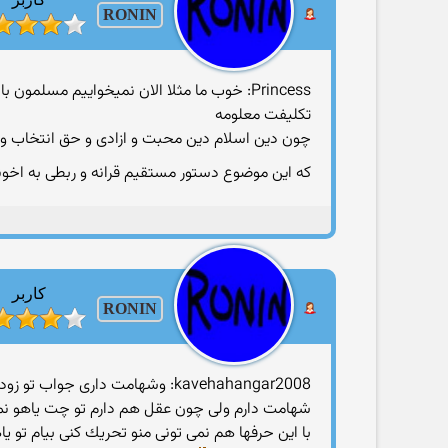
RONIN
Princess: خوب ما مثلا الان نمیخواییم مسلمون باشیم اصلا دین نمیخواییم بعد تكلیف ما چیه؟؟؟؟
تكلیفت معلومه
چون دین اسلام دین محبت و ازادی و حق انتخاب و ا
كه این موضوع دستور مستقیم قرانه و ربطی به اخوند
کاربر
RONIN
kavehahangar2008: وشهامت داری جواب تو زودتر بگیری هر دو ای دی من تو یاهو روشنه منتظرت هستم/
شهامت دارم ولی چون عقل هم دارم تو چت یاهو نمی
با این حرفها هم نمی تونی منو تحریك كنی بیام تو یا