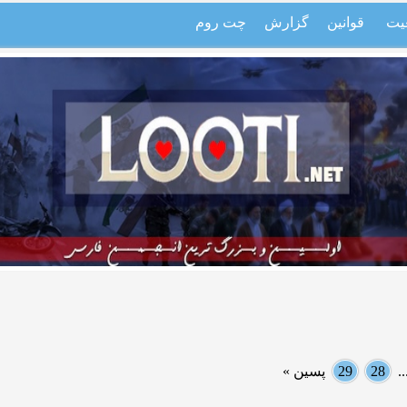
یت
قوانین
گزارش
چت روم
.
28
29
پسین »