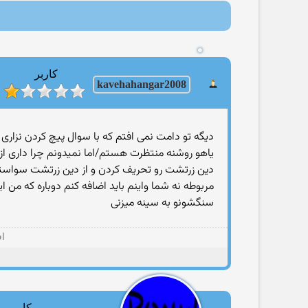
کاربر
8
kavehahangar200
ا
دیگه تو دامت نمی افتم كه با سوال پیچ كردن نزار
یاهو روشنه منتظرت هستم/اما نمیدونم چرا داری ا
دین زرتشت رو تحریف كردن و از دین زرتشت سواستفا
مربوطه نه شما واینم باید اضافه كنم دوباره كه من ا
سنگشونو به سینه میزنی
اف
کاربر