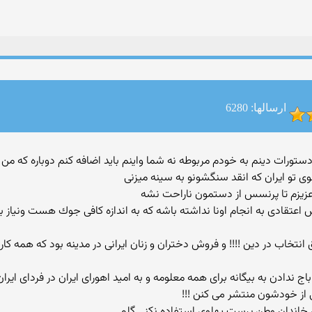
ارسالها: 6280
ل كردن من به دستورات دینم به خودم مربوطه نه شما واینم باید اضافه كنم دوباره كه
ی تو ایران كه انقد سنگشونو به سینه میزنی
زیزم تا پرنسس از دستمون ناراحت نشه
ش اعتقادی به انجام اونا نداشته باشه كه به اندازه كافی جوك هست ونیاز ب
نتخاب در دین !!!! و فروش دختران و زنان ایرانی در مدینه بود كه همه كاربرا
ج ندادن به بیگانه برای همه معلومه و به امید اهورای ایران در فردای ا
 از خودشون منتشر می كنن !!!
ی خاندان وطن پرست پهلوی استفاده نكنی گلم