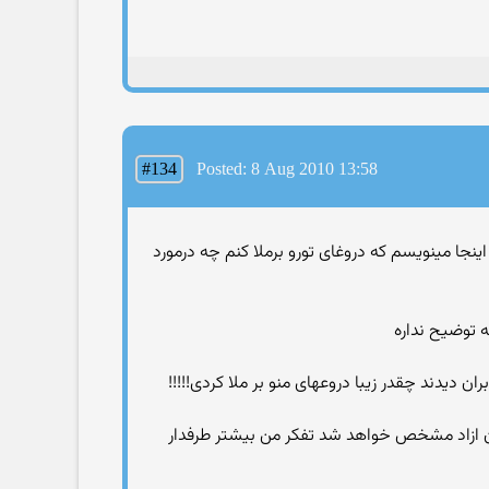
#134
Posted: 8 Aug 2010 13:58
 من اینجا مینویسم كه دروغای تورو برملا كنم چه درمورد
ه توضیح نداره
ن دیدند چقدر زیبا دروعهای منو بر ملا كردی!!!!!
یران ازاد مشخص خواهد شد تفكر من بیشتر طرفدار