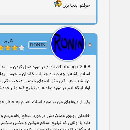
حرفتو اینجا بزن
کاربر
RONIN
kavehahangar2008: / در مورد عم
اسلام باشه و چه درباره جنایات خاندان منحوس پهلو
قرار شد سعی كنی مثل ادمهای متمدن صحبت كنی ع
اولا اینكه ادم در مورد مقوله ای تبلیغ كنه ولی خود
یكی از دروغهای من در مورد اسلام اعدام به خاطر حق ا
خاندان پهلوی عملكردش در مورد سطح رفاه مردم و با
داره یا اونایی كه تبلیغ اسلام میكنن و عكس سكسی
اینو گفتم تا یادت باشه تو چت از كلمه منحوس برا