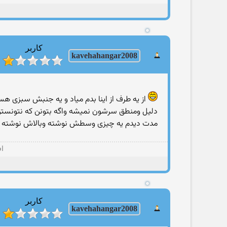
کاربر
8
kavehahangar200
ا
از یه طرف از اینا بدم میاد و یه جنبش سبزی هس
دلیل ومنطق سرشون نمیشه واگه بتونن كه نتونستن ت
مدت دیدم یه چیزی وسطش نوشته وبالاش نوشته گر
اف
کاربر
8
kavehahangar200
ا