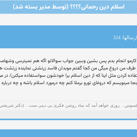
اسلام دین رحمانی؟؟؟؟ (توسط مدیر بسته شد)
رسالها: 324
ی كارمو انجام بدم پس بشین وببین جواب سوالاتو اگه هم نمیترسی وشهامت
ز طرف من دروغ میگی من كجا گفتم موبدان فاسد زرتشتی نماینده زرتشت ه
ده كردن مثل اینا كه از دین اسلام برا خودشون سواستفاده میكنن/ در م
ینجا مینویسم كه دروغای تورو برملا كنم چه درمورد اسلام باشه و چه درباره
سوس... روزی خواهد آمد که نماد روشن فکری بی دینی ست... (دكتر شريعتي