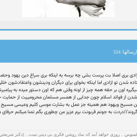
رسالها: 324
تو ازادی بری اصلا بت پرست بشی چه برسه به اینكه بری سراغ دین یهود وح
شدن تو ازادی اما اینكه بخوای برای دیگران ودینشون واعتقادشون خللی 
 اون بر حقه همه چیز از اونه وقتی هم كه اون دستور میده به پیامبرش ك
دن از فوائد اسلام چون جدایی از همسر مسلمان محرومییت از حمایت ح
ین مسیح ویهود هم همینه جز عمل به بشارت موسی كلیم وعیسی مسیح علی
وند//دردت به جونم قربونت برم عزیز من چطوری بگم تمنا میكنم حرفای 
سوس... روزی خواهد آمد که نماد روشن فکری بی دینی ست... (دكتر شريعتي