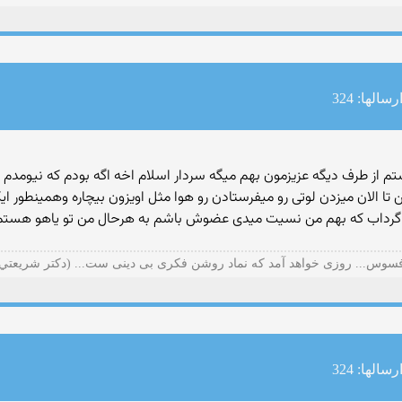
رسالها: 324
تم از طرف دیگه عزیزمون بهم میگه سردار اسلام اخه اگه بودم كه نیومدم ب
ا الان میزدن لوتی رو میفرستادن رو هوا مثل اویزون بیچاره وهمینطور 
داب كه بهم من نسیت میدی عضوش باشم به هرحال من تو یاهو هستم و
سوس... روزی خواهد آمد که نماد روشن فکری بی دینی ست... (دكتر شريعتي
رسالها: 324