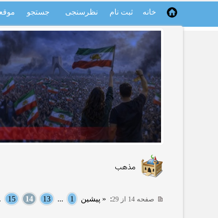
خانه
ثبت نام
نظرسنجی
جستجو
موقع
مذهب
:
« پیشین
1
...
13
14
15
..
صفحه 14 از 29