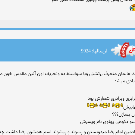
ارسالها: 9924
ونخوار به كمك عالمان منحرف زرتشتی وبا سواستفاده وتحریف اون آئین مقدس خون
زیادی میشد
هاییش
ان بسازن؟؟؟
ادمین امام رضا میدونستن و پسوند و پیشوند اسم همشون رضا داشت چط