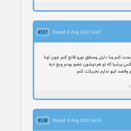
#137
Posted: 8 Aug 2010 14:07
حث كنم وبا دلیل ومنطق تورو قانع كنم چون اونا
ایكس پرشیا كه تو هردوشون عضو بودم وبع دیه
قصد اینو ندارم تحریكت كنم
)
#138
Posted: 8 Aug 2010 14:16