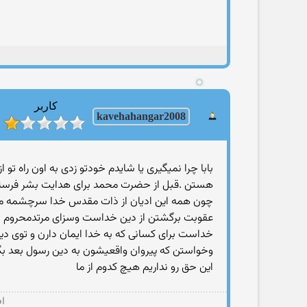
کاربر
8
kavehahangar200
ا
بابا چرا نمیگیری یا شایدم خودتو زدی به اون راه 
هستن .قبل از حضرت محمد برای هدایت بشر فرستاده 
چون همه این ادیان از ذات مقدس خدا سرچشمه میگیره
عقوبت برگشتن از دین خداست وسزای مرتدمحروم ش
خداست برای كسانی كه به خدا ایمان دارن و توی د
وخواستن كه پیروان واقعیشون به دین رسول بعد بگر
این حق رو نداریم هیچ كدوم از ما
اف