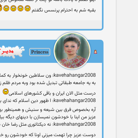
بقیه شم به احترام پرنسس نگفتم
Princess
kavehahangar2008: ون سلاطین خ
به یه جامعه طبقاتی تبدیل شده بود وبه مردم ظلم 
درست مثل الان ایران و باقی كشورهای اسلامی
kavehahangar2008: ا ظهور دین اسلام كه ندای برابری وبرادری شعارش بود
آره بخصوص فرق بین شیعه و سنیش و همینطور ب
عزیز من اینا با خودشون نمیسازن با دینهای دیگه بی
kavehahangar2008: نه دیكتاتوری مثل رضا خان سوادكوهی پهلوی نام وپسرش
دوست عزیز چرا تهمت میزنی اونا كه خودشون رو خ