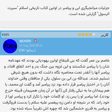
جزئیات میانجیگری ابی و پیامبر در اولین کتاب تاریخی اسلام "سیرت
الرسول" گزارش شده است.
#205
کاربر
RONIN
13 Aug 2010 06:11
ارسالها: 6280
عاصم بن عمر گفت که بنی قینقاع اولین یهودیانی بودند که عهدنامه
شان را با پیامبر شکستند و این غزوه بین جنگ بدر و احد اتفاق افتاد، و
پیامبر آنها را آنقدر تحت محاصره نگاه داشت که بدون هیچ شرطی
تسلیم شدند. عبدالله بن ابی بن سلول، یکی از منافقان وقتی خداوند
آنان را در اختیار پیامبر قرار داده بود نزد پیامبر آمد و گفت ای محمد، با
هم پیمانان ما به نیکی رفتار کن (آنها در آن زمان همپیمان قبیله خزرج
بودند)، اما پیامبر او را پس زد. او کلمات خود را تکرار کرد و پیامبر اورا از
خود راند. که در نتیجه او دامن زره پیغمبر علیه سلام را بدست فروگرفت
و پیامبر به قدری خشمگین شد که چهره اش تقریباً سیاه شده بود.