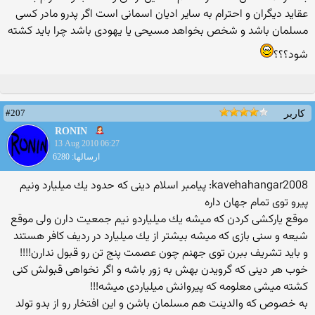
عقاید دیگران و احترام به سایر ادیان اسمانی است اگر پدرو مادر كسی
مسلمان باشد و شخص بخواهد مسیحی یا یهودی باشد چرا باید كشته
شود؟؟؟
#207
کاربر
RONIN
13 Aug 2010 06:27
ارسالها: 6280
kavehahangar2008: پیامبر اسلام دینی كه حدود یك میلیارد ونیم
پیرو توی تمام جهان داره
موقع یاركشی كردن كه میشه یك میلیاردو نیم جمعیت دارن ولی موقع
شیعه و سنی بازی كه میشه بیشتر از یك میلیارد در ردیف كافر هستند
و باید تشریف ببرن توی جهنم چون عصمت پنج تن رو قبول ندارن!!!!
خوب هر دینی كه گرویدن بهش به زور باشه و اگر نخواهی قبولش كنی
كشته میشی معلومه كه پیروانش میلیاردی میشه!!!
به خصوص كه والدینت هم مسلمان باشن و این افتخار رو از بدو تولد