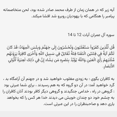
آیه زیر که در همان زمان از طرف محمد صادر شده بود، لحن متخاصمانه
پیامبر را هنگامی که با یهودیان روبرو شد افشا میکند.
سوره آل عمران آیات 12 تا 14
قُل لِّلَّذِينَ كَفَرُواْ سَتُغْلَبُونَ وَتُحْشَرُونَ إِلَى جَهَنَّمَ وَبِئْسَ الْمِهَادُ؛ قَدْ كَانَ
لَكُمْ آيَةٌ فِي فِئَتَيْنِ الْتَقَتَا فِئَةٌ تُقَاتِلُ فِي سَبِيلِ اللّهِ وَأُخْرَى كَافِرَةٌ يَرَوْنَهُم
مِّثْلَيْهِمْ رَأْيَ الْعَيْنِ وَاللّهُ يُؤَيِّدُ بِنَصْرِهِ مَن يَشَاء إِنَّ فِي ذَلِكَ لَعِبْرَةً لَّأُوْلِي
الأَبْصَارِ.
به کافران بگوی : به زودی مغلوب خواهيد شد و در جهنم آن آرامگاه بد ،
گرد خواهيد آمد؛ در آن دو گروه که به هم رسيدند ، برای شما عبرتی بود
: گروهی در راه ، خدامی جنگيدند و گروهی ديگر کافر بودند آنان کافران را
به چشم خود دو چندان خويش می ديدند خدا هر کس را که بخواهد
ياری دهد و صاحبنظران را در اين عبرتی است.