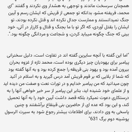
همچنان سرسخت ماندند و توجهی به هشدار وی نکردند و گفتند "ای
محمد، فریفته مشو، بدانکه تو جمعی از قریش که ایشان رسم و آیین
جنگ نمیدانستند و ممارست جدال نکرده اند و قتل نکرده بودند، تو
ایشان را بقتل آوردی، که اگر تو با ما بجنگ و قتال و کارزار در آئی، خود
بینی که جنگ چگونه میباید کردن، و شجاعت و مردانگی چگونه بود.".
"اما این گفته با آنچه سایرین گفته اند در تفاوت است، دلیل سخنرانی
پیامبر برای یهودیان چیز دیگری بوده است، محمد تازه از غزوه بحران
بیرون آمده بود و یهود بنی قریظه را جمع کرده بود و به آنها گفته بود
که شما از بلایی که بر قوم قریش آمد درس گیرید و به اسلام در آئید
چون میدانید که من پیامبر خدایم و در تورات نعت و صفت من دیده اید
و از علمای خود شنیده اید، بنابر این پیامبر از سر خیر خواهی آنها را به
درستکاری دعوت نمیکرد بلکه قصد داشت آیین خود را به آنها تحمیل
کند، و این بود که عده ای از حاضرین بنی قینقاع برآشفتند و چنین
پاسخی به وی دادند، برای اطلاعات بیشتر رجوع شود به سیرت الرسول
پوشینه دوم برگ 631"