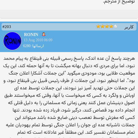
توضیح از مترجم.
#203
کاربر
RONIN
13 Aug 2010 06:09
ارسالها: 6280
هرچند پاسخ آن عده اندک، پاسخ رسمی قبیله بنی قینقاع به پیام محمد
نبود، اما برای مردی که دنبال بهانه میگشت تا به آنها حمله کند، این یک
موقعیت طلایی بود، مودودی میگوید "این جملات آشکارا اعلان جنگ
بود". اما اینطور نبود، این جملات از طرف رئیس قبیل بنی قینقاع نبود، و
این جملات حتی تهدید آمیز نیز نبودند، این جملات توسط عده ای
اوباش و ولگرد به کسی که میخواست با آنها، وقتی که میخواستند طبق
اصول دینیشان عمل کنند یعنی زمانی که مسلمانی را به دلیل قتلی که
انجام داده بود قصاص کنند، درگیر شود، فریاد زده شده بودند. تنها
کسی که مغزش توسط تعصب دینی ضايع شده باشد میتواند این
جملات ناشیانه عده ای جوان را اعلان جنگی توسط تمام یهودیان علیه
تمام مسلمانان تفسیر کند. این مطلقاً غیر عادلانه است که تمام