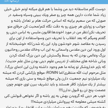
ارسالها: 324
دوست گلم متاسفانه دید من وشما با هم فرق میكنه اونم خیلی خیلی
زیاد شما عادت دارین همه چیز رو صفر ویك ببینی وسیاه وسفید در
صورتی كه من سعیم براینه كه اساس حركت هام بر تعادل باشه و
جوانب و زوایای هر چیزی رو به دقت نگاه كنم/محبت كن حرفای منو
تحریف نكن/نظر من در مورد اخوندها:اقایون ملبس به لباس دینی رو
گفتم ومیگم كه بعد انقلاب با تحریف دین وسواستفاده از اون برای
رسیدن به مقاصد شوم خودشون وارد این راه شدن/كه خوشبختانه از
اول ورود این دین مقدس واسمانی به این اب وخاك مقدس روحانیون
بزرگ وعالمی بودن كه به بسط وگسترش این دین بزرگ كمك كردن
وبانی شاخه های مختلف از تدریس علوم دینی بودن مثل علم حدیث/
كه بازم خداروشكر تو زمانه ما هم وجود داشته ودارن این ادمای بزرگ/
مثل مرحوم ایت الله منتظری/اما RONIN: موقع یاركشی كردن كه میشه
یك میلیاردو نیم جمعیت دارن ولی موقع شیعه و سنی بازی كه میشه
بیشتر از یك میلیارد كافر هستند و باید تشریف ببرن توی جهنم چون
عصمت پنج تن رو قبول ندارن!!!!
خوب هر دینی كه گرویدن بهش به زور باشه و اگر نخواهی قبولش كنی
كشته میشی معلومه كه پیروانش میلیاردی میشه!!!
به خصوص كه والدینت هم مسلمان باشن و این افتخار رو از بدو تولد