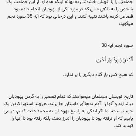
جماعتی را با آنچنان خشونتی به بهانه اینکه عده ای از این جماعت یک
شخص را به تلافی قتلی که در مورد یکی از یهودیان انجام داده بود
قصاص کرده باشند تنبیه کنند. و این درحالی بود که آیه 38 سوره نجم
میگوید:
سوره نجم آیه 38
أَلَّا تَزِرُ وَازِرَةٌ وِزْرَ أُخْرَى
که هيچ کس بار گناه ديگری را بر ندارد.
تاریخ نویسان مسلمان میخواهند که تمام تقصیر را به گردن یهودیان
بیاندازند و آنها را "آدم بدها"ی داستان جا بزنند. هرچند استهزا کردن یک
جرم نیست، اما اگر اندکی به پاسخ یهودیان به محمد دقت کنیم، در می
یابیم که او نرفته بود تا یهودیان را اندرز دهد، بلکه رفته بود تا آنها را
تهدید کند.