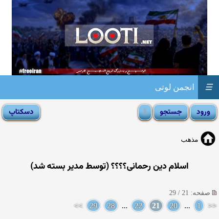
☰
انجمن لوتی
مذهب
اسلام دین رحمانی؟؟؟؟ (توسط مدیر بسته شد)
صفحه: 21 / 29
>>
29
28
...
22
21
20
...
1
<<