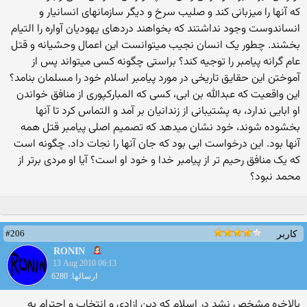
که آنها را میزبانی کند و صلیب سرخ و دیگر سازمانهای انسانیار و
انساندوست وجود نداشتند که بخواهند دردهای یهودیان آواره را التیام
بخشند. چطور یک انسان نجیب میتوانست این اعمال وحشیانه و قتل
عام گرانه پیامبر را توجیه کند؟ براستی چگونه کسی میتواند پس از
آموختن این حقایق تاریخی در مورد پیامبر اسلام خود را مسلمان بنامد؟
این واقعیت که عبدالله بن ابی، کسی که المباركپوری از منافق خواندن
او ابایی ندارد، به پشتیبانی از زندانیان بر آمد و التماس کرد تا آنها
بخشوده شوند، خود نشان میدهد که تصمیم اصلی پیامبر قتل همه
آنها بود. این درخواست ابی بود که جان آنها را نجات داد. چگونه است
که یک منافق رحیم تر از پیامبر خدا و خود او است؟ آیا او مردی برتر از
محمد نبود؟
#206
کاربر
RONIN
13 Aug 2010 06:13
ارسالها: 6280
بالاخره مشخص نشد در اسلام كه دین ازادی و انتخاب و احترام به