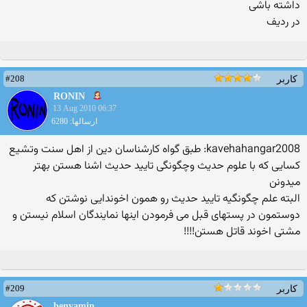
داشته باشی
در ردیف
#208
کاربر
RONIN
13 Aug 2010 06:37
ارسالها: 6280
kavehahangar2008: طبق گواه كارشناسان دین از اهل سنت وتشیع
كسایی كه با علوم حدیث وچگونگی تایید حدیث اشنا هستن بهتر
میدونن
البته علم چگونگیه تایید حدیث رو همون اخوندایی نوشتن كه
دوستمون در پستهای قبل می فرمودن اینها نمایندگان اسلام نیستن و
مشتی اخوند قاتل هستن!!!!
#209
کاربر
benyamin