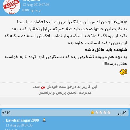
13 Aug 2010 07:08
ارسالها: 1008
play_boy: من ادرس این وبلاگ را می زارم اینجا قضاوت با شما
به نظرت این حرفها صحت داره قبلا هم گفتم اول تحقیق كنید بعد
بگید این وبلاگ كاملا ضد اسلامه و از تمامی افكارش استفاده میكنه كه
این دین رو ضد انسانیت جلوه بده
شنونده باید عاقل باشه
یه بچه هم میتونه تشخیص بده كه دستكاری زیادی كرده تا به خواسته
هاش برسه!!!!
این كاربر به درخواست خودش
بن
شد.
مدیریت انجمن پرنس و پرنسس
#210
کاربر
kavehahangar200
8
13 Aug 2010 07:35