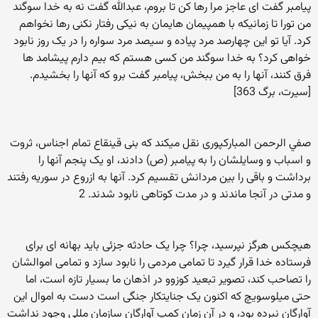
پیامبر گفت ای عاجز مرا رها کن تا بروم، عبدالله گفت نه به خدا سوگند
من تورا تا زمانیکه با همپیمان هایمان به نیکی رفتار نکنی رها نخواهم
کرد. آیا تو این چهارصد مرد پیاده و سیصد مرد سواره را در یک روز نابود
خواهی کرد؟ به خدا سوگند من کسی هستم که بیم دارم پیشامد ها
فرق کنند، آنها را به من ببخش، پیامبر گفت برو که آنها را بخشیدم.
[سیرت، برگ 363]
صفي الرحمن المباركپوری نقل میکند که بنی قینقاع تمام اجناس، ثروت
و اسباب و وسایلشان را به پیامبر (ص) دادند، او یک پنجم آنها را
برداشت و باقی را بین مردانش تقسیم کرد. آنها به ازروع در سوریه رفتند
و مدتی در آنجا ماندند و در مدت کوتاهی نابود شدند. 2
هیچکس هرگز نپرسید، چرا؟ چرا یک حادثه جزئی باید بهانه ای برای
فرستاده خدا قرار گیرد تا تمامی مردمی را نابود سازد و تمامی اموالشان
را تصاحب کند، تصویر تبعید کوزوو در اذهان ما بسیار تازه است، اما
حتی میلوسویچ که اکنون یک جنایتکار جنگی است دست به اموال این
آوارگان نبرده بود، و در آن زمان کمپ آوارگان سازمان مللی وجود نداشت