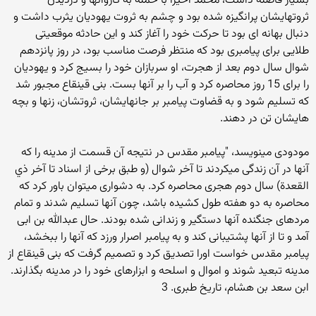
بسیار فاصله داشت، محمد اخیراً با حمله به کاروانها و دزدیدن
ثروتهایشان پرانگیزه شده بود و چشم به ثروت یهودیان یثرب داشت و
دنبال بهانه ای بود تا حرکت خود را آغاز کند و این حادثه موقعیتی
طلایی برای پیامبری بود که منتظر فرصت مناسب بود، در روز پانزدهم
شوال سال دوم بعد از هجرت، او سربازان خود را بسیج کرد و یهودیان
را برای 15 روز محاصره کرد و آب را بر آنها بست. بنی قینقاع مجبور شد
که تسلیم شود و به قضاوت پیامبر بر جانهایشان، ثروتشان، زنها و بچه
هایشان تن در دهند.
مودودی مینویسد، "پیامبر مقدس در نتیجه آن قسمت از مدینه را که
آنها در آن زندگی میکردند تا آخر شوال (و طبق برخی از اسناد تا آخر ذي
القعدة) سال دوم هجری محاصره کرد. به دشواری میتوان باور کرد که
محاصره به دو هفته طول کشیده باشد، چون آنها تسلیم شدند و تمام
مردهای جنگنده آنها دستگیر و زندانی شده بودند. حال عبدالله بن ابی
آمد و تا از آنها پشتیبانی کند و به پیامبر اصرار ورزد که آنها را ببخشد،
پیامبر مقدس خواست اورا تصدیق کرد و تصمیم گرفت که بنی قینقاع از
مدینه تبعید شوند و اموال و اسلحه و ابزارهای خود را در مدینه بگذارند.
ابن سعد بن هشام، تاریخ طبری. 3