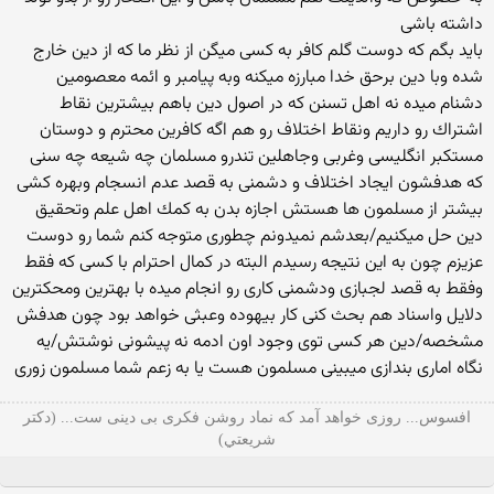
داشته باشی
باید بگم كه دوست گلم كافر به كسی میگن از نظر ما كه از دین خارج
شده وبا دین برحق خدا مبارزه میكنه وبه پیامبر و ائمه معصومین
دشنام میده نه اهل تسنن كه در اصول دین باهم بیشترین نقاط
اشتراك رو داریم ونقاط اختلاف رو هم اگه كافرین محترم و دوستان
مستكبر انگلیسی وغربی وجاهلین تندرو مسلمان چه شیعه چه سنی
كه هدفشون ایجاد اختلاف و دشمنی به قصد عدم انسجام وبهره كشی
بیشتر از مسلمون ها هستش اجازه بدن به كمك اهل علم وتحقیق
دین حل میكنیم/بعدشم نمیدونم چطوری متوجه كنم شما رو دوست
عزیزم چون به این نتیجه رسیدم البته در كمال احترام با كسی كه فقط
وفقط به قصد لجبازی ودشمنی كاری رو انجام میده با بهترین ومحكترین
دلایل واسناد هم بحث كنی كار بیهوده وعبثی خواهد بود چون هدفش
مشخصه/دین هر كسی توی وجود اون ادمه نه پیشونی نوشتش/یه
نگاه اماری بندازی میبینی مسلمون هست یا به زعم شما مسلمون زوری
افسوس... روزی خواهد آمد که نماد روشن فکری بی دینی ست... (دكتر
شريعتي)