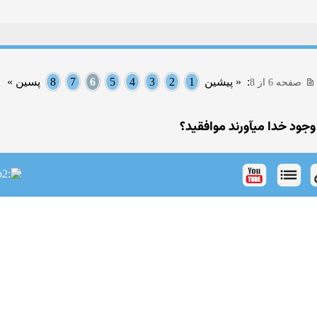
:
« پیشین
1
2
3
4
5
6
7
8
پسین »
صفحه 6 از 8
 وجود خدا میآورند موافقید؟