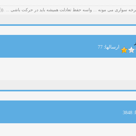
خه سواری می مونه ... واسه حفظ تعادلت همیشه باید در حرکت باشی ... .((آل
ارسالها: 77
38