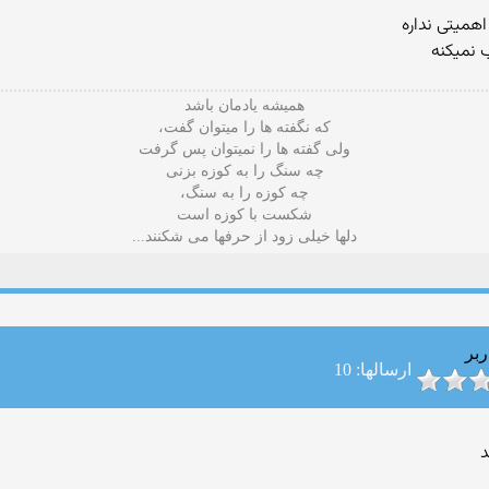
اهمیتی نداره
 نمیکنه
هميشه يادمان باشد
که نگفته ها را ميتوان گفت،
ولی گفته ها را نميتوان پس گرفت
چه سنگ را به کوزه بزنی
چه کوزه را به سنگ،
شکست با کوزه است
دلها خیلی زود از حرفها می شکنند...
ربر
ارسالها: 10
د