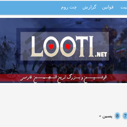
یت
قوانین
گزارش
چت روم
7
8
پسین »