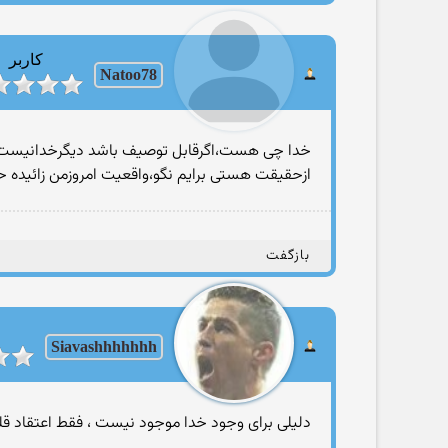
کاربر
Natoo78
خدا چی هست،اگرقابل توصیف باشد دیگرخدانیست
ازحقیقت هستی برایم نگو،واقعیت امروزمن زائیده 
بازگفت
Siavashhhhhhh
دلیلی برای وجود خدا موجود نیست ، فقط اعتقاد قل