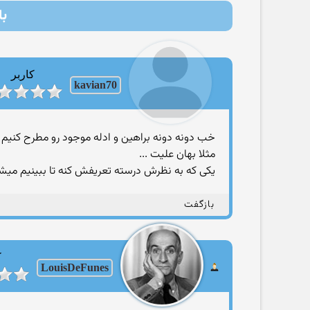
با
کاربر
kavian70
خب دونه دونه براهین و ادله موجود رو مطرح کنیم .
مثلا بهان علیت ...
یکی که به نظرش درسته تعریفش کنه تا ببینیم میشه
بازگفت
ک
LouisDeFunes