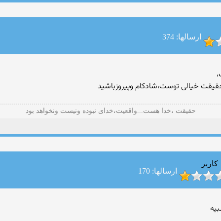
ارسالها: 374
،
حقیقت خیالی توست،شادکام وپیروزباشید
حقیقت ،خدا هست...واقعیت،خدای نبوده ونیست ونخواهد بود
کاربر
ارسالها: 170
بیه