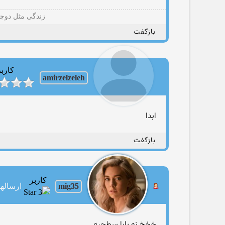
زندگی مثل دوچر
بازگفت
کاربر
amirzelzeleh
ابدا
بازگفت
کاربر
mig35
ارسالها: 48
خخخ نه بابا سطحیه