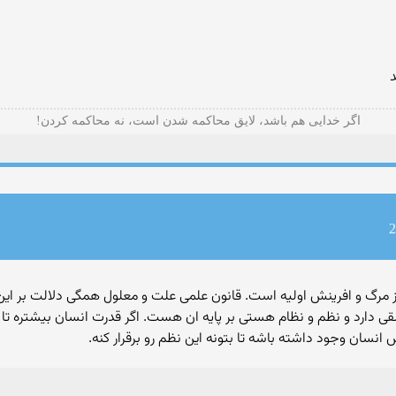
د
ﺍﮔﺮ ﺧﺪﺍﯾﯽ هم ﺑﺎﺷﺪ، ﻻﯾﻖ ﻣﺤﺎﮐﻤﻪ ﺷﺪﻥ ﺍﺳﺖ، ﻧﻪ ﻣﺤﺎﮐﻤﻪ ﮐﺮﺩﻥ!
از مرگ و افرینش اولیه است. قانون علمی علت و معلول همگی دلالت بر این ا
 دارد و نظم و نظام هستی بر پایه ان هست. اگر قدرت انسان بیشتره تا ح
نسان وجود داشته باشه تا بتونه این نظم رو برقرار کنه.