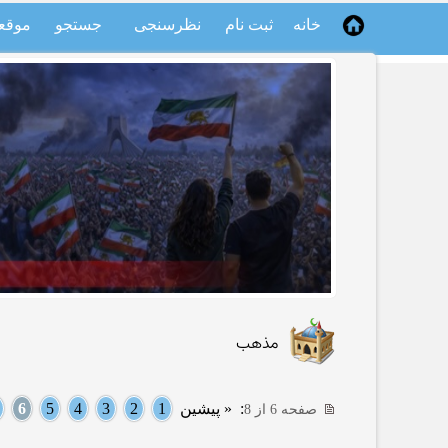
خانه
ثبت نام
نظرسنجی
جستجو
موقع
مذهب
:
« پیشین
1
2
3
4
5
6
صفحه 6 از 8