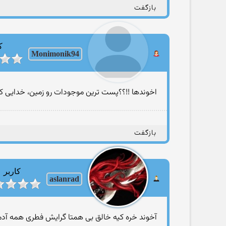
بازگفت
ک
Monimonik94
اخوندها !!؟؟پست ترین موجودات رو زمین، خدایی که
بازگفت
کاربر
aslanrad
آخوند خره کیه خالق بی همتا گرایش فطری همه آد