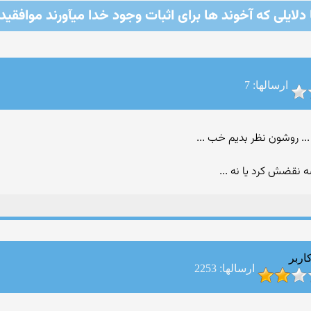
 دلایلی كه آخوند ها برای اثبات وجود خدا میآورند موافقید
ارسالها: 7
.. روشون نظر بدیم خب ...
 نقضش کرد یا نه ...
اربر
ارسالها: 2253