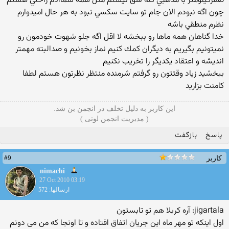
صفركيلومتر با مذهبي كله شق نيستم مثل همه شماآدم راحتي هستم
چون اگه نبودم الان جام تو سايت سكسي نبود به هر حال اميدوارم
نظرم منطقي باشه
خدا گناهان همه ماها رو ببخشه لا اقل اگه جلو شهوت خودمون رو
نميتونيم بگيريم به ديگران كمك كنيم نماز بخونيم و صدالبته مهمتر
انديشه و اعتقاد يكديگر را تخريب نكنيم
ببخشيد زياد وقتتون رو گرفتم شرمنده منتظر نظرتون هستم لطفا
كامنت بزاريد
این کاربر به دلیل تخلف در انجمن بن شد.
( مدیریت انجمن لوتی )
پاسخ
بازگفت
#9
کاربر
nimachi
27 Oct 2010 03:19
ارسالها: 572
jigartala: آره كربلا هم تو تابستون
اول اینكه تو مهر ماه این جریان اتفاق افتاده و تا اونجا كه من می دونم