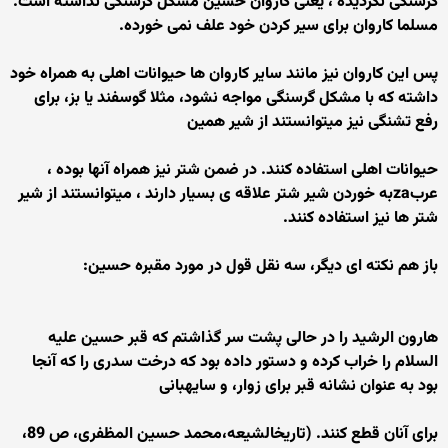
گرسنگی نگردیده ، یعنی کاروان حسین مشکل گرسنگی نداشته است.
مسلما کاروان برای سیر کردن خود علف نمی خورده.
پس این کاروان نیز مانند سایر کاروان ها حیوانات اهلی به همراه خود
داشته که با مشکل گرسنگی مواجه نشود، مثلا گوسفند یا بز، برای
رفع تشنگی نیز میتوانستند از شیر همین
حیوانات اهلی استفاده کنند. در ضمن شتر نیز همراه آنها بوده ،
عربzaبه خوردن شیر شتر علاقه ی بسیار دارند ، میتوانستند از شیر
شتر ها نیز استفاده کنند.
باز هم نکته ای دیگر، سه نقل قول در مورد مقبره حسین:
هارون الرشيد را در حالى پشت سر گذاشتم كه قبر حسين عليه
السلام را خراب كرده و دستور داده بود كه درخت سدرى را كه آنجا
بود به عنوان نشانه قبر براى زوار، و سايه‏بانى
براى آنان قطع كنند. (تاریخ‏الشیعه،محمد حسین المظفری، ص 89،