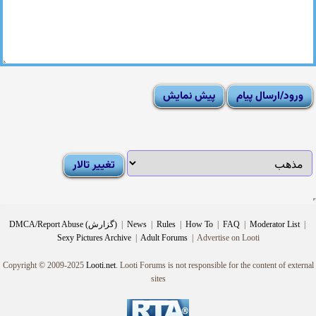
|
Moderator List
|
FAQ
|
How To
|
Rules
|
News
|
DMCA/Report Abuse (گزارش)
Sexy Pictures Archive
|
Adult Forums
|
Advertise on Looti
Copyright © 2009-2025
Looti.net
. Looti Forums is not responsible for the content of external
sites