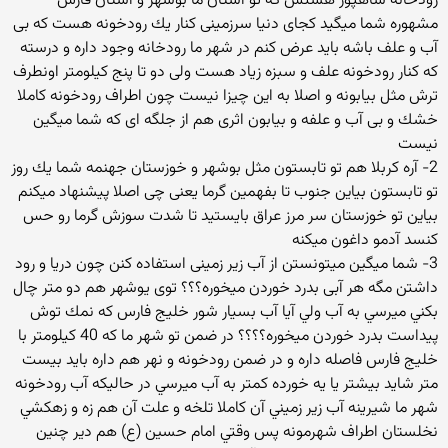
رودخانه شاهپور هستش كه تو استان ما بوشهر و استان فارس
مشهوره شما میگید كجای دنیا سرزمینی كنار یك رودخونه هست كه بی
آب و علف باشه باید عرض كنم در شهر ما رودخانه وجود داره و درسته
كه كنار رودخونه علف و سبزه زیاد هست ولی دو تا پنج كیلومتر اونطرف
ترش مثل بیابونه و اصلا به این چیزا نیست چون اطراف رودخونه كاملا
خشك و بی آب و علفه و بیابون اثری هم از جلگه ای كه شما میگین
نیست
2- آره كربلا هم تو تابستون مثل بوشهر و خوزستان جهنمه شما یك روز
تو تابستون بیاین جنوب تا بفهمین گرما یعنی چی اصلا پیشنهاد میكنم
بیاین تو خوزستان سر مرز عراق بایستید تا شدت سوزش گرما رو حس
كنسد آدمو داغون میكنه
3- شما میگین میتونستن از آب زیر زمینی استفاده كنن چون دریا و رود
داشتن مگه هر آبی بدرد خوردن میخوره؟؟؟ توی يوشهر هم دو متر چال
بكني ميرسي به آب ولي آيا آب بسيار شور خليج فارس كه نمك توش
پيداست بدرد خوردن ميخوره؟؟؟؟ در ضمن تو شهر ما كه 40 كيلومتر با
خليج فارس فاصله داره و در ضمن رودخونه و نهر هم داره بايد بيست
متر شايد بيشتر يا يه خورده كمتر به آب ميرسي در حاليكه آب رودخونه
شهر ما شيرينه آب زير زميني آن كاملا تلخه و علت آن هم زه و زهكشي
نخلستان اطراف شهرمونه پس وقتي امام حسين (ع) هم دير چنين