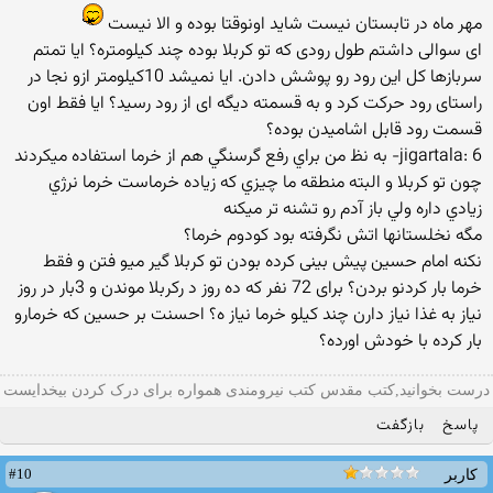
مهر ماه در تابستان نیست شاید اونوقتا بوده و الا نیست
ای سوالی داشتم طول رودی كه تو كربلا بوده چند كیلومتره؟ ایا تمتم
سربازها كل این رود رو پوشش دادن. ایا نمیشد 10كیلومتر ازو نجا در
راستای رود حركت كرد و به قسمته دیگه ای از رود رسید؟ ایا فقط اون
قسمت رود قابل اشامیدن بوده؟
jigartala: 6- به نظ من براي رفع گرسنگي هم از خرما استفاده ميكردند
چون تو كربلا و البته منطقه ما چيزي كه زياده خرماست خرما نرژي
زيادي داره ولي باز آدم رو تشنه تر ميكنه
مگه نخلستانها اتش نگرفته بود كودوم خرما؟
نكنه امام حسین پیش بینی كرده بودن تو كربلا گیر میو فتن و فقط
خرما بار كردنو بردن؟ برای 72 نفر كه ده روز د ركربلا موندن و 3بار در روز
نیاز به غذا نیاز دارن چند كیلو خرما نیاز ه؟ احسنت بر حسین كه خرمارو
بار كرده با خودش اورده؟
درست بخوانید,کتب مقدس کتب نیرومندی همواره برای درک کردن بیخدایست
پاسخ
بازگفت
#10
کاربر