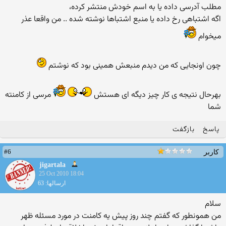
مطلب آدرسی داده یا به اسم خودش منتشر كرده،
اگه اشتباهی رخ داده یا منبع اشتباها نوشته شده .. من واقعا عذر
میخوام
چون اونجایی که من دیدم منبعش همینی بود که نوشتم
بهرحال نتیجه ی کار چیز دیگه ای هستش
مرسی از کامنته
شما
پاسخ
بازگفت
#6
کاربر
jigartala
25 Oct 2010 18:04
ارسالها: 63
سلام
من همونطور كه گفتم چند روز پیش یه كامنت در مورد مسئله ظهر