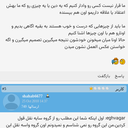
ما قرار نیست کسی رو وادار کنیم که یه دین یا یه چیزی رو که ما بهش
اعتقاد یا علاقه داریمو اون هم بپسنده
ما باید از چیزهایی که درست و خوب هستند به بقیه اگاهی بدیم و
اونارو هم با اون چیزها اشنا کنیم
حالا اونا میان میخونن خودشون نتیجه میگیرین تصمیم میگیرن و اگه
خواستن عکس العمل نشون میدن
پاسخ
بازگفت
#5
کاربر
shahab6677
25 Oct 2010 14:37
ارسالها: 749
eghvagar: اول اینكه شما این مطلب رو از گروه سایه نقل قول
كردین.من این گروه رو نمی شناسم و نمیدونم اون گروه واسه نقل این