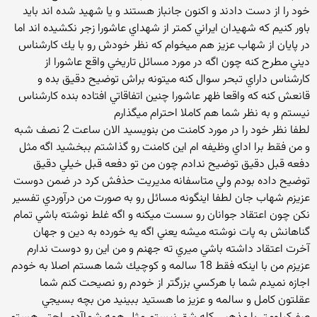
خود را از دست دادند و اكنون جانباز هستند و يا شهيد شده اند بايد
باور كنيم كه شهيدان ايراني كمتر از شهداي عاشورا زجر نكشيده اند اما
در پايان از شهاب عزيز هم ميخوام كه نظر خودش رو با يك كارشناس
ديني مطرح كنه چون اگه در مورد مسائل تاريخي واقع عاشورا از
كارشناس داراي تبحر سوال كنه ميتونه براش توضيح دقيق بده و
قانعش كنه كه واقعا ظهر عاشورا چنين اتفاقاتي افتاده بنده كارشناس
نيستم و به نظر شما هم كاملا احترام ميگذارم
لطفا نظر خود را در مورد كامنت من بنويسيد الان ساعت 2 نصف شبه
و من فقط برا اداي وظيفه ام اين كامنت رو گذاشتم ببخشيد اگه مثل
دفعه قبل دقيق توضيح ندادم چون من تو دفعه قبل خيلي دقيق
توضيح داده بودم ولي متاسفانه مديريت حذفش كرد در ضمن دوست
عزيزم شهاب جان لطفا اينگونه مسائل رو به صورت من درآوردي تفسير
نكن چون اعتقاد جوانان رو سست ميكنه و اگه غلط نوشته باشي تمام
گناهانش به پات نوشته ميشه يعني اگه يه خورده به دين و جهان
آخرت اعتقاد داشته باشي ميري ته جهنم و من اين رو دوست ندارم
عزيزم من با اينكه فقط 18 سالمه و كوچيك شما هستم اصلا به خودم
اجازه نميدم شما با هركسي بزرگتر از خودم رو نصيحت كنم شما
عقلتون كامل و سالمه و عزيز ما هستيد ببينيد من بچه بسيجي