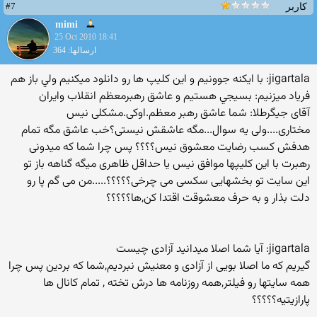
#7
کاربر
mimi
25 Oct 2010 18:41
ارسالها: 364
jigartala: با ايكنه جوونيم و اين كليپ ها رو دانلود ميكنيم ولي باز هم
فرياد ميزنيم: بسيجي هستيم و عاشق رهبرمعظم انقلاب وايران
آقای جیگرطلا: شما عاشق رهبر معظم.اوكی.مشكلی نیس
مختاری....ولی یه سوال...مگه عاشقش نیستی؟خب عاشق مگه تمام
هدفش كسب رضایت معشوق نیس؟؟؟؟ پس چرا شما كه میدونی
رهبرت با این كلیپها موافق نیس یا حداقل ظاهری میگه گناهه باز تو
این سایت تو بخشهایی سكسی می چرخی؟؟؟؟؟.....من می گم پا رو
دلت بذار و به حرف معشوقت اقتدا كن,ها؟؟؟؟؟
jigartala: آیا شما اصلا میدانید آزادی چیست
گیریم كه ما اصلا بویی از آزادی و معنیش نبردیم,شما كه بردین پس چرا
همه سایتها رو فیلتر,همه روزنامه ها درش تخته , تمام كانال ها
پارازیتیه؟؟؟؟؟