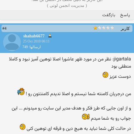
( مدیریت انجمن لوتی )
پاسخ
بازگفت
#4
کاربر
shahab6677
25 Oct 2010 06:11
ارسالها: 749
jigartala: نظر من در مورد ظهر عاشورا اصلا توهین آمیز نبود و كاملا
منطقی بود
دوست عزیز
من درجریان کامنته شما نیستم و اصلا ندیدم کامنتتون رو !
و از اون جایی که طرز فکر و هدف مدیر این سایت رو میدونم ... این
جواب رو به شما میدم
در حالت کلی شما نباید به هیچ دین و فرقه ای توهین کنی