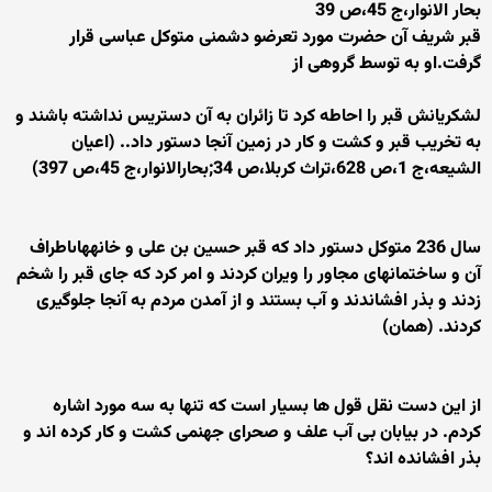
بحار الانوار،ج 45،ص 39
قبر شريف آن حضرت مورد تعرض‏و دشمنى متوكل عباسى قرار
گرفت.او به توسط گروهى از
لشكريانش قبر را احاطه كرد تا زائران به آن دستريس نداشته باشند و
به تخريب قبر و كشت و كار در زمين آنجا دستور داد.. (اعیان
الشیعه،ج 1،ص 628،تراث کربلا،ص 34;بحارالانوار،ج 45،ص 397)
سال 236 متوكل دستور داد كه قبر حسين بن على و خانه‏هاى‏اطراف
آن و ساختمانهاى مجاور را ويران كردند و امر كرد كه جاى قبر را شخم
زدند و بذر افشاندند و آب بستند و از آمدن مردم به آنجا جلوگيرى
كردند. (همان)
از این دست نقل قول ها بسیار است که تنها به سه مورد اشاره
کردم. در بیابان بی آب علف و صحرای جهنمی کشت و کار کرده اند و
بذر افشانده اند؟