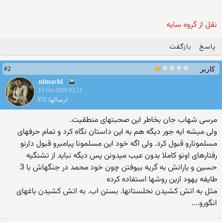
نقل از گروه سایه
پاسخ
بازگفت
#2
کاربر
nimachi
14 Oct 2010 02:21
ارسالها: 572
مرسی شهاب جان بخاطر این صحبتهای منطقیت.
ولی میشه ایه جور دیگه هم به این داستان نگاه كرد و تمام حرفهای
مسلمونارو قبول كرد. ولی اگه خود این مسلمونا پیامبرو قبول دارنو
رفتارهای اونو كاملا بدون عیب میدونن پس دیگه نباید از تشنگیه
حسین و یارانش به گریه بیوفتن چون خود محمد در جنگهاش با 3
طایفه یهود ازین روشها استفاده كرده
مثل به اتش كشیدن نخلستانها. بستن اب. به اتش كشیدن باغهای
انگورو....