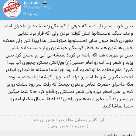
jigartala
27 Oct 2010 17:31
ارسالها: 63
ببین خوب مدیر تاپیك میگه حرفی از گرسنگی زده نشده تو ماجرای امام،
و منم میگم نخلستانها آتش گرفته بودن ولی اگه قرار بود غدایی
بخوردن فقط میون سایر نخلستونها میتونستن غذا پیدا كنن ولی ممكنه
خیلی هاشون هم به خاطر گرسنگی جونشون رو از دست داده باشن
ببین تو مهرماه هم اگه باشه تو كربلا نمیشه بی آبی رو تحمل كرد ببین
یزید و شمر و... آب رو امام حسین(ع) ویارانش بستن چجوری آب پیدا
كنن؟ امام مظلوم ما تو تحریم آب بود چرا شما مسئله عاشورا رو اینقدر
احت میگیرین شرایط امام رو درك كنید چهار گوشه اونا محاصره بوده
مگه ماجرای حضرت عباس یادتون نیست كه رفت سر رود مشك رو پر
كنه برا علی اصغر بیاره ولی شمر دستش رو قطع كرد حالا شما میگین
برن سر رود آب بخورن به همین راحتی؟؟؟ لطفا سریال مختارنامه رو
حتما تماشا كنید
این کاربر به دلیل تخلف در انجمن بن شد.
( مدیریت انجمن لوتی )
پاسخ
بازگفت