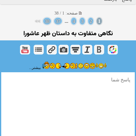
صفحه: 1 / 38
>>
38
37
...
4
3
2
1
نگاهی متفاوت به داستان ظهر عاشورا
بیشتر...