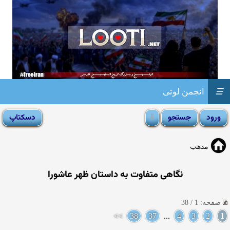
☰
انجمن لوتی
مذهب
نگاهی متفاوت به داستان ظهر عاشورا
صفحه: 1 / 38
>>
38
37
...
4
3
2
1