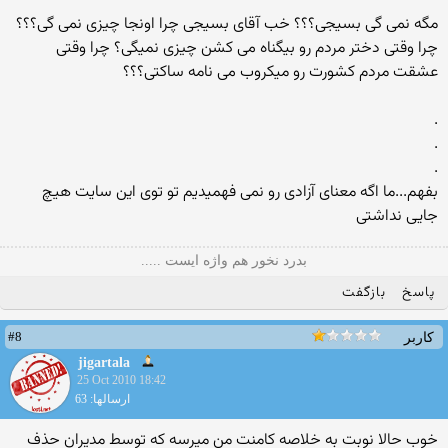
مگه نمی گی بسیجی؟؟؟ خب آقای بسیجی چرا اونجا چیزی نمی گی؟؟؟
چرا وقتی دختر مردم رو بیگناه می كشن چیزی نمیگی؟ چرا وقتی
عشقت مردم كشورت رو میكروب می نامه ساكتی؟؟؟
.
.
.
بفهم...ما اگه معنای آزادی رو نمی فهمیدیم تو توی این سایت هیچ
جایی نداشتی
بدرد نخور هم واژه ایست .....
پاسخ
بازگفت
#8
کاربر
jigartala
25 Oct 2010 18:42
ارسالها: 63
خوب حالا نوبت به خلاصه كامنت من میرسه كه توسط مدیران حذف