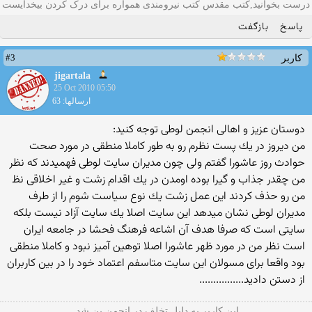
درست بخوانید,کتب مقدس کتب نیرومندی همواره برای درک کردن بیخدایست
پاسخ
بازگفت
#3
کاربر
jigartala
25 Oct 2010 05:50
ارسالها: 63
دوستان عزیز و اهالی انجمن لوطی توجه كنید:
من دیروز در یك پست نظرم رو به طور كاملا منطقی در مورد صحت
حوادث روز عاشورا گفتم ولی چون مدیران سایت لوطی فهمیدند كه نظر
من چقدر جذاب و گیرا بوده اومدن در یك اقدام زشت و غیر اخلاقی نظ
من رو حذف كردند این عمل زشت یك نوع سیاست شوم را از طرف
مدیران لوطی نشان میدهد این سایت اصلا یك سایت آزاد نیست بلكه
سایتی است كه صرفا هدف آن اشاعه فرهنگ فحشا در جامعه ایران
است نظر من در مورد ظهر عاشورا اصلا توهین آمیز نبود و كاملا منطقی
بود واقعا برای مسولان این سایت متاسفم اعتماد خود را در بین كاربران
از دستن دادید................
این کاربر به دلیل تخلف در انجمن بن شد.