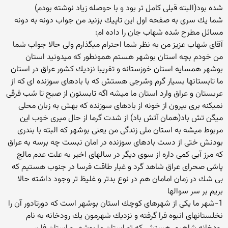
شده بود(البته قبلی كامل تر بود و با حوصله زیاد نوشته بودم)
شما یك سری به صفحه اول این تاپیك بزنید من جواب دونه به دونه
مسائل مطرح شده شهاب جان را داده ام:
آقای شهاب عزیز من به نظر شما احترام میگذارم ولی حالا جواب شما
من خودم بچه استان بوشهر هستم همونطور كه میدونید استان
بوشهر همسایه استان خوزستانه و تقریبا نزدیك كشور عراق در استان
ما تابستانها بسیار گرم وشرجی هستش كه با بادهای سوزنده ای كه از
عربستان و عراق وارد استان ما میشه اگه تابستون از صبح تا شب فرقی
نمیكنه بری بیرون از خونه از بادهای سوزنده كه بهش به زبان محلی
میگن تش باد(همان آتش باد) از شدت گرما از حال میری خوب این
مربوط میشه به استان ملی زندگی من یعنی بوشهر كه البته با بندری
بودنش ختی از دست بادهای سوزنده در امان نبست چه برسه به عراق
كه مرز آبی كمی داره از سوی دیگر در سالهای اخیر به علت عدم مالچ
پاشی صحرای عراق شاهد گرد و غبار طاقت فرسا در جنوب هستیم كه
بی شك در زمان امامان هم در نوع بدتر و غلیظ تر وجود داشته حالا
بریم بر سر سوالها
1-شهر ما یكی از شهرهای كوچك استان بوشهر است كه دورتادور آن را
نخلستانهای انبوه فرا گرفته و نزدیك شهرمون یك رودخانه به نام