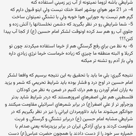
شرايطي باشه لزوما نميتونه از آب زير زميني استفاده كنه
4- در 21 مهر هواي بوشهر اصلا خنك نيست ولي اينو قبول دارم كه
گرم هم نيست يه جورايي هوا خوبه ولي با تشنگي نميتوان ساخت
5- شما شرايطي رو در نظر بگيريد كه دشمن نخلستانها را آتش زده و
جلوي آب رو هم سد كرده اونوقت لشكر امام حسين (ع) از كجا آب پيدا
كنن؟؟؟
6- به نظ من براي رفع گرسنگي هم از خرما استفاده ميكردند چون تو
كربلا و البته منطقه ما چيزي كه زياده خرماست خرما نرژي زيادي داره
ولي باز آدم رو تشنه تر ميكنه
نتيجه گيري: بلي ما بايد با تحقيق به اين نتيجه برسيم كه وافعا لشكر
امام حسين در اوج درد و فشار بوده بايد شرايط تحريمي كه شمر و يزيد
به ياران امام آوردن رو هم درك كنيم در ضمن به نظر من كودكان
فلسطيني هم علي اصغرهاي امروزهستند كه دردر شرايط شايد بدتر
وزجرآور تر از علي اصغر(ع) در برابر شمرهاي اسرائيلي مقاومت ميكنند و
جوانگور ميشوند ما بايد دلاورمردان ايراني را نيز در نظر بگيريم كه در
شرايطي مشابه امام حسين (ع) دربرابر تشنگي و گرسنگي و غربت
مقاومت كردند و براي آزادگي ايران در برابر يزيدزمانه يعني صدام با
خمپاره سر خود را از دست دادند يا همچون حضرت عباس(ع) دست