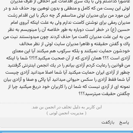
عاشورا گذاشتم ولی با یك سری اقدامات غیر اخلاقی از طرف مدیران
لوتی این پست من كه كامل و منطقی و بدون توهین بود حذف شد و در
این مورد من برای مدیران لوتی متاسفم گر چه دیگر با این اقدام زشت
مدیران رمقی برای نوشتن كامنت ندارم ولی به علت اینكه آبروی امام
حسین (ع) در خطر است دوباره به طور خلاصه آن را مینویسم به نظر
من به این علت مدیران كامت مرا حذف كردند چون میدونستند نیت من
پاك و گفتن حقیقته و ظاهرا مدیران سایت لوتی از نظر مخالف
خودشون حمایت نمیكنند و بلكه سركوب هم میكنند آیا این معنای
آزادی است ؟؟؟ همان آزادی كه از آن صحبت میكنید؟!؟!؟ شما با اینكه
من قوانین را رعایت كردم آزادی بیانم را در یك انجمن اینترنتی گرفتنید
چطور از آزادی ایران حمایت میكنید آیا شما اصلا میدانید آزادی چیست
آیا شما فقط آزادی را سكس حیوانی میدانید آیا پاكی و صفا و آزادی بیان
نمونه ای از آزدی نیست كه شما ان را كاربران خود دریغ میكنید چرا از
چگفتن حقیقت میترسید؟؟؟
این کاربر به دلیل تخلف در انجمن بن شد.
( مدیریت انجمن لوتی )
پاسخ
بازگفت