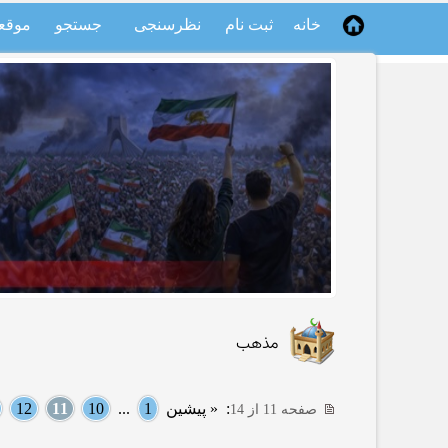
خانه
ثبت نام
نظرسنجی
جستجو
موقع
مذهب
:
« پیشین
1
...
10
11
12
صفحه 11 از 14