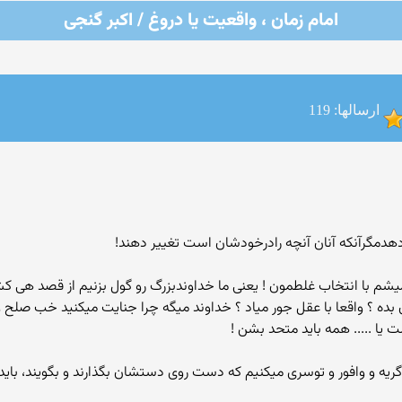
امام زمان ، واقعیت یا دروغ / اکبر گنجی
ارسالها: 119
‌دهدمگرآنکه آنان آنچه رادرخودشان است تغییر دهند!
شم با انتخاب غلطمون ! یعنی ما خداوندبزرگ رو گول بزنیم از قصد هی 
 بده ؟ واقعا با عقل جور میاد ؟ خداوند میگه چرا جنایت میکنید خب صلح 
ت یا ..... همه باید متحد بشن !
گریه و وافور و توسری میکنیم که دست روی دستشان بگذارند و بگویند، باید 