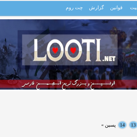
یت
قوانین
گزارش
چت روم
13
14
پسین »