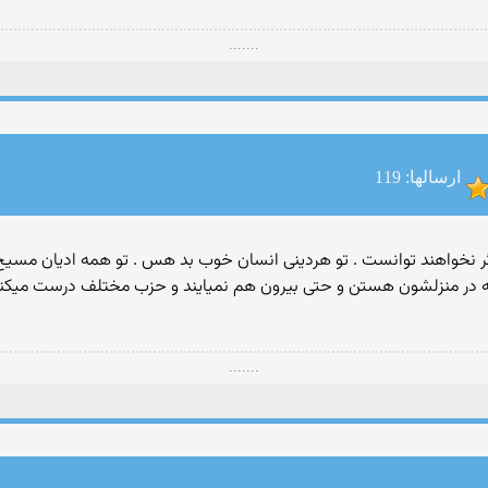
.......
ارسالها: 119
 سال عمر کنن ولی هزگر نخواهند توانست . تو هردینی انسان خوب بد هس . تو همه ادیا
ر منزلشون هستن و حتی بیرون هم نمیایند و حزب مختلف درست میکنن و
.......