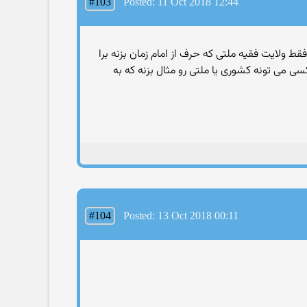
#103
Posted: 11 Oct 2018 12:44
ط ولایت فقیه ملتی که حرف از امام زمان بزنه برا
ون تو کتاباشون دارن اونی که یهودیارو نابود میکنه مهدی شیعیانه که انشالله هر چه زودتر میاد rostam91: یا کسی می تونه کشوری یا ملتی رو مثال بزنه که به
#104
Posted: 13 Oct 2018 00:11