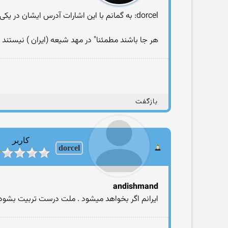
dorcel: به گمانم با این اشارات آدرس ایشان در یکی از کشورهای اسکاندیناوی است که دادگاه هایش به دلیل نبود پرونده و دعاوی حقوقی سالی یک روز باز است !
هر جا باشند مطمئنا" در مهد شیعه (ایران ) نیستند
بازگفت
کاربر
dorcel
andishmand
ایرانم اگر بخواهد میشود . ملت درست تربیت بشود