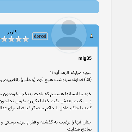
کاربر
dorcel
mig35
سوره مبارکه الرعد آیه ۱۱
(امّا)خداوندسرنوشت هیچ قوم (و ملّتی) راتغییرنمی
خود ما انسانها هستیم که باعث بدبختی خودمون می
و.... بکنیم بعدش بکیم خدایا یکی رو بفرس نجاتمون
کنید یا حاکم عادل یا حاکم ستمگر ! یا قیام برای عدال
چنان آنها را ترغیب به گذشته و فقر و مرده پرستی و 
صادق هدایت