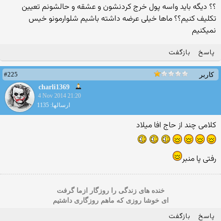
؟؟ دیگه باید واسه پول خرج کردنشون و عشقه و حالشونم تعیین
تکلیف کنیم؟؟ ماها خیلی عرضه داشته باشیم شلوارمونو خیس
نمیکنیم
پاسخ
بازگفت
#225
کاربر
charli1369
4 Nov 2014 21:20
ارسالها: 1135
کلامی چند از حاج افا میلاد
رفتی پا منبر
خنده های زندگی را روزگار ازما گرفت
ای خوشا روزی که ماهم روزگاری داشتیم
پاسخ
بازگفت