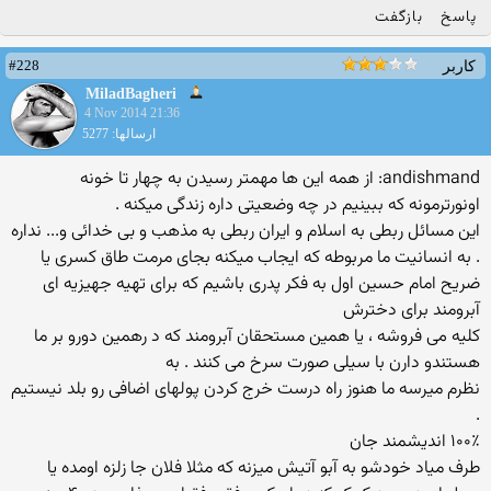
پاسخ
بازگفت
#228
کاربر
MiladBagheri
4 Nov 2014 21:36
ارسالها: 5277
andishmand: از همه این ها مهمتر رسیدن به چهار تا خونه
اونورترمونه که ببینیم در چه وضعیتی داره زندگی میکنه .
این مسائل ربطی به اسلام و ایران ربطی به مذهب و بی خدائی و... نداره
. به انسانیت ما مربوطه که ایجاب میکنه بجای مرمت طاق کسری یا
ضریح امام حسین اول به فکر پدری باشیم که برای تهیه جهیزیه ای
آبرومند برای دخترش
کلیه می فروشه ، یا همین مستحقان آبرومند که د رهمین دورو بر ما
هستندو دارن با سیلی صورت سرخ می کنند . به
نظرم میرسه ما هنوز راه درست خرج کردن پولهای اضافی رو بلد نیستیم
.
۱۰۰٪ اندیشمند جان
طرف میاد خودشو به آبو آتیش میزنه که مثلا فلان جا زلزه اومده یا