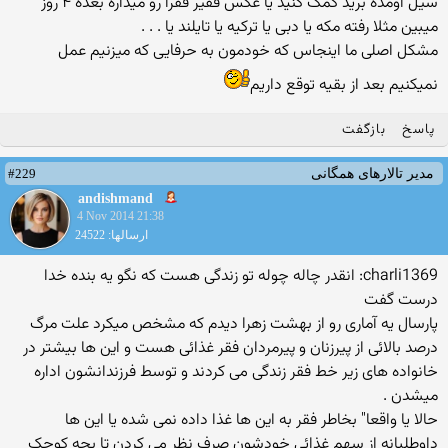
سیل اومده برید کمک کنید یا عکس فقیر فقرا رو میذاره بعده ۴ روز
میبین مثلا رفته مکه یا دبی یا ترکیه یا تایلند یا . . .
مشکل اصلی ما اینجاس که خودمون به حرفایی که میزنیم عمل
نمیکنیم بعد از بقیه توقع داریم
پاسخ
بازگفت
#229
مدیر تالارهای همگانی
andishmand
4 Nov 2014 21:38
ارسالها: 24522
charli1369: انقدر چاله چوله تو زندگی هست که نگو یه بنده خدا
درست گفت
پارسال یه آماری رو از بهشت زهرا دیدم که مشخص میکرد علت مرگ
درصد بالائی از پیرزنان و پیرمردان فقر غذائی هست و این ها بیشتر در
خانواده های زیر خط فقر زندگی می کردند و توسط فرزندانشون اداره
میشدن .
حالا یا واقعا" بخاطر فقر به این ها غذا داده نمی شده یا این ها
داوطلبانه از سهم غذائی خودشون صرف نظر می کردن تا بچه کوچک