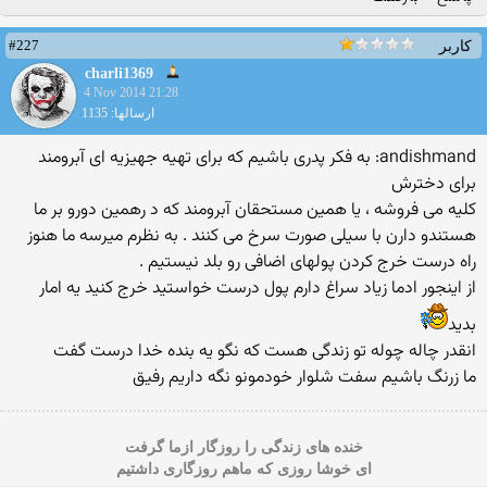
#227
کاربر
charli1369
4 Nov 2014 21:28
ارسالها: 1135
andishmand: به فکر پدری باشیم که برای تهیه جهیزیه ای آبرومند
برای دخترش
کلیه می فروشه ، یا همین مستحقان آبرومند که د رهمین دورو بر ما
هستندو دارن با سیلی صورت سرخ می کنند . به نظرم میرسه ما هنوز
راه درست خرج کردن پولهای اضافی رو بلد نیستیم .
از اینجور ادما زیاد سراغ دارم پول درست خواستید خرج کنید یه امار
بدید
انقدر چاله چوله تو زندگی هست که نگو یه بنده خدا درست گفت
ما زرنگ باشیم سفت شلوار خودمونو نگه داریم رفیق
خنده های زندگی را روزگار ازما گرفت
ای خوشا روزی که ماهم روزگاری داشتیم