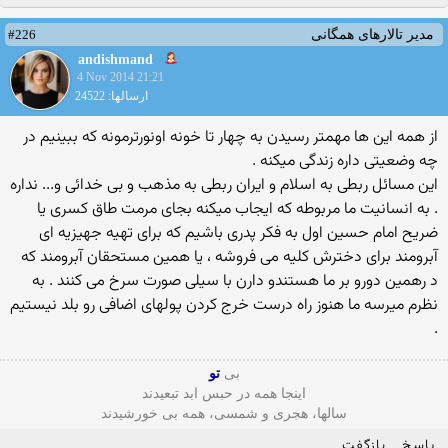
#226
مدیر تالارهای همگانی
andishmand
4 Nov 2014 21:21
ارسالها: 24522
از همه این ها مهمتر رسیدن به چهار تا خونه اونورترمونه که ببینیم در
چه وضعیتی داره زندگی میکنه .
این مسائل ربطی به اسلام و ایران ربطی به مذهب و بی خدائی و... نداره
. به انسانیت ما مربوطه که ایجاب میکنه بجای مرمت طاق کسری یا
ضریح امام حسین اول به فکر پدری باشیم که برای تهیه جهیزیه ای
آبرومند برای دخترش کلیه می فروشه ، یا همین مستحقان آبرومند که
د رهمین دورو بر ما هستندو دارن با سیلی صورت سرخ می کنند . به
نظرم میرسه ما هنوز راه درست خرج کردن پولهای اضافی رو بلد نیستیم
.
بی
تو
اینجا همه در حبس ابد تبعیدند
سالها، هجری و شمسی، همه بی خورشیدند
پاسخ
بازگفت