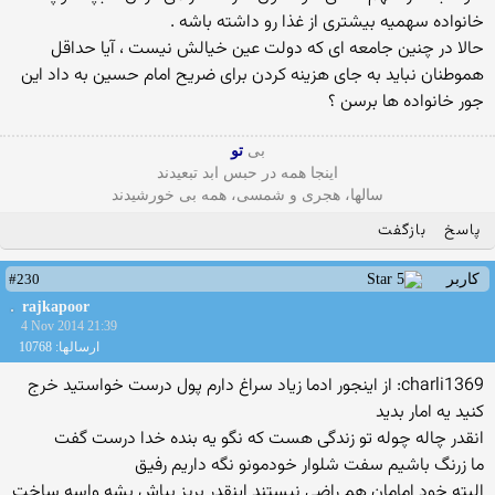
خانواده سهمیه بیشتری از غذا رو داشته باشه .
حالا در چنین جامعه ای که دولت عین خیالش نیست ، آیا حداقل
هموطنان نباید به جای هزینه کردن برای ضریح امام حسین به داد این
جور خانواده ها برسن ؟
بی
تو
اینجا همه در حبس ابد تبعیدند
سالها، هجری و شمسی، همه بی خورشیدند
پاسخ
بازگفت
#230
کاربر
rajkapoor
4 Nov 2014 21:39
ارسالها: 10768
charli1369: از اینجور ادما زیاد سراغ دارم پول درست خواستید خرج
کنید یه امار بدید
انقدر چاله چوله تو زندگی هست که نگو یه بنده خدا درست گفت
ما زرنگ باشیم سفت شلوار خودمونو نگه داریم رفیق
البته خود امامان هم راضی نیستند اینقدر بریز بپاش بشه واسه ساخت