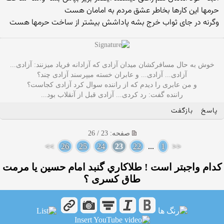
حرمها این کارها بخاطر عشق مردم به امامان هست
وگرنه در جای ثواب خرج بشه پاداشش بیشتر از ساخت حرمها هست
خوش به حال مسافرکشان میدان آزادی که آزادانه فریاد میزنند: آزادی...
آزادی... آزادی... و عابران خسته میپرسند آزادی چند؟
و من عابری را دیدم که از راننده سوال کرد آزادی کجاست؟
راننده گفت: رد کردی... آزادی قبل از آنقلاب بود...
پاسخ
بازگفت
صفحه: 23 / 26
>>
26
25
24
23
22
...
1
<<
کدام واجبتر است ! طلاکاري گنبد امام حسين يا مرمت
طاق كسری ؟