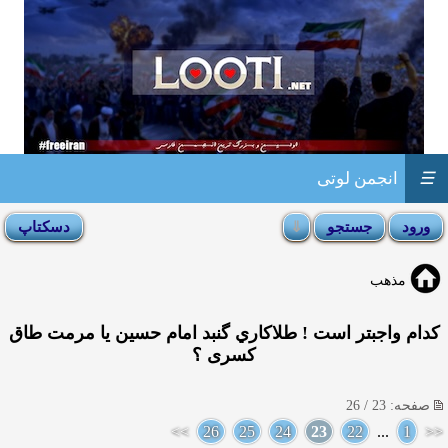
☰
انجمن لوتی
مذهب
کدام واجبتر است ! طلاکاري گنبد امام حسين يا مرمت طاق
كسری ؟
صفحه: 23 / 26
>>
26
25
24
23
22
...
1
<<