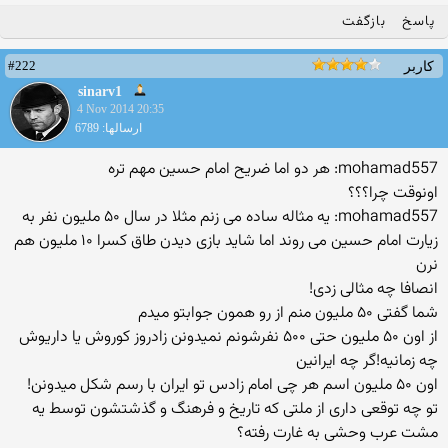
پاسخ
بازگفت
#222
کاربر
sinarv1
4 Nov 2014 20:35
ارسالها: 6789
mohamad557: هر دو اما ضریح امام حسین مهم تره
اونوقت چرا؟؟؟
mohamad557: یه مثاله ساده می زنم مثلا در سال ۵۰ ملیون نفر به
زیارت امام حسین می روند اما شاید بازی دیدن طاق کسرا ۱۰ ملیون هم
نرن
انصافا چه مثالی زدی!
شما گفتی ۵۰ ملیون منم از رو همون جوابتو میدم
از اون ۵۰ ملیون حتی ۵۰۰ نفرشونم نمیدونن زادروز کوروش یا داریوش
چه زمانیه!گر چه ایرانین
اون ۵۰ ملیون اسم هر چی امام زادس تو ایران با رسم شکل میدونن!
تو چه توقعی داری از ملتی که تاریخ و فرهنگ و گذشتشون توسط یه
مشت عرب وحشی به غارت رفته؟