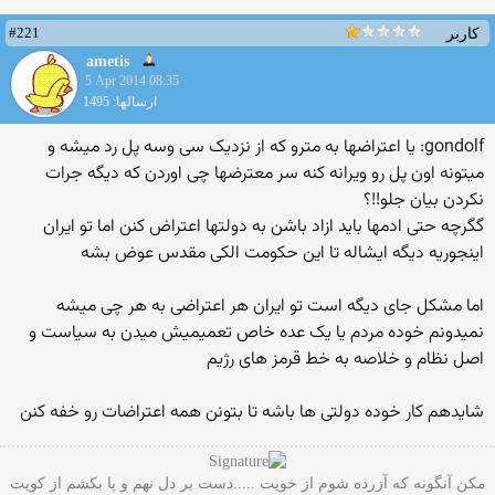
#221
کاربر
ametis
5 Apr 2014 08:35
ارسالها: 1495
gondolf: یا اعتراضها به مترو که از نزدیک سی وسه پل رد میشه و
میتونه اون پل رو ویرانه کنه سر معترضها چی اوردن که دیگه جرات
نکردن بیان جلو!!؟
گگرچه حتی ادمها باید ازاد باشن به دولتها اعتراض کنن اما تو ایران
اینجوریه دیگه ایشاله تا این حکومت الکی مقدس عوض بشه
اما مشکل جای دیگه است تو ایران هر اعتراضی به هر چی میشه
نمیدونم خوده مردم یا یک عده خاص تعمیمیش میدن به سیاست و
اصل نظام و خلاصه به خط قرمز های رژیم
شایدهم کار خوده دولتی ها باشه تا بتونن همه اعتراضات رو خفه کنن
مکن آنگونه که آزرده شوم از خویت .....دست بر دل نهم و پا بکشم از کویت