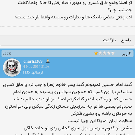
تو اصلا وضع طاق کسری رو دیدی؟اصلا رفتی تا حالا اونجا؟تخت
جمشید چی؟
آدم وقتی بعضی تاپیک ها و نظرات رو میبینه واقعا ناراحت میشه
پاسخ
بازگفت
#223
کاربر
charli1369
4 Nov 2014 21:03
ارسالها: 1135
گنبد امام حسین نمیدونم گنبد پسر خانوم زهرا واجب تره یا طاق کسری
متاسفم برا اون کسی که همچین سوالی رو پرسیده به همون امام
حسین که تو زندگیم انقدر گناه کردم اصلا سوالو دیدم حالم بد شد
نمیدونم بعضی ها تو چه سرزمینی هستن زندگی میکنن ولی حواستون
به خودتون باشه برو بشین فکرکن
منظورم ایران امریکا این چیزا نیست
مشتی تو کدوم سرزمین یول میری کجایی زدی تو جاده خاکی