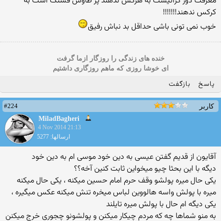
معرفت دور گرانیست به هرکس ندهند پر طاوس قشنگ است به
کرکس ندهند!!!!!!!
خوب نمی تونی باشی حداقل بد نباش رفیق
خنده های زندگی را روزگار ازما گرفت
ای خوشا روزی که ماهم روزگاری داشتیم
پاسخ
بازگفت
#224
کاربر
MiladBagheri
4 Nov 2014 21:13
ارسالها: 5277
آقایون از قدیم گفتن عیسی به دین خود موسی ام به دین خود
دیگه با این بحثا چیو میخواین ثابت کنین آخه؟؟
یکی حال میره پولشو وقف حرم امام حسین میکنه ، یکی حال میکنه
میره با پولش واسه هالووین لباس میخره تنش میکنه عکس میگیره ،
یکی دیگه ام حال با پولش میره تایلند
به منو شماها چه که مردم چیکار میکنن و پولشونو چجوری خرج میکنن