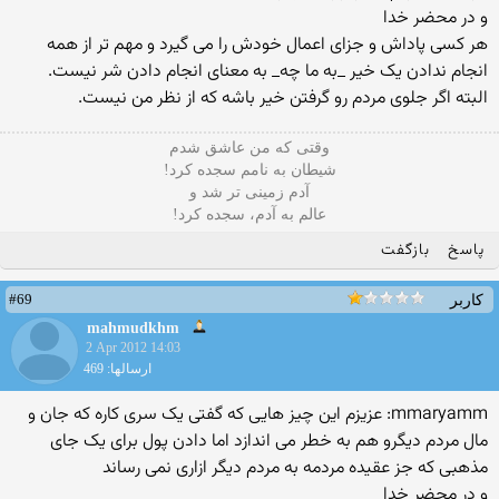
و در محضر خدا
هر کسی پاداش و جزای اعمال خودش را می گیرد و مهم تر از همه
انجام ندادن یک خیر _به ما چه_ به معنای انجام دادن شر نیست.
البته اگر جلوی مردم رو گرفتن خیر باشه که از نظر من نیست.
وقتی که من عاشق شدم
شیطان به نامم سجده کرد!
آدم زمینی تر شد و
عالم به آدم، سجده کرد!
پاسخ
بازگفت
#69
کاربر
mahmudkhm
2 Apr 2012 14:03
ارسالها: 469
mmaryamm: عزیزم این چیز هایی که گفتی یک سری کاره که جان و
مال مردم دیگرو هم به خطر می اندازد اما دادن پول برای یک جای
مذهبی که جز عقیده مردمه به مردم دیگر ازاری نمی رساند
و در محضر خدا