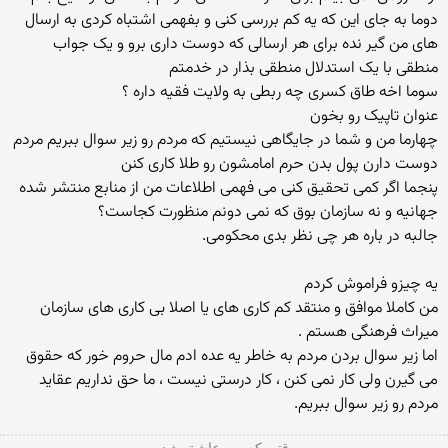
دوما به جای این که یه کم بررسی کنی و بفهمی اشتباه کردی به ارسال
های من گیر نده برای هر ارسالی که دوست داری برو و یک جواب
منطقی با یک استدلال منطقی بذار در خدمتم
سوما اخه طاق کسری چه ربطی به ولایت فقیه داره ؟
عنوان تاپیک رو بخون
چهارما من و شما در جایگاهی نیستیم که مردم رو زیر سوال ببریم مردم
دوست دارن پول بدن حرم امامشون رو طلا کاری کنن
پنجما اگر کمی تحقیق کنی می فهمی اطلاعات من از منابع منتشر شده
جهانیه و نه سازمان بوق که نمی دونم منظورت کجاست؟
جالبه در باره هر چی نظر بدی محکومی.
یه چیزو فراموش کردم
من کاملا موافق و منتقد کم کاری های یا اصلا بی کاری های سازمان
میراث فرهنگی هستم .
اما زیر سوال بردن مردم به خاطر یه عده ادم مال حروم خور که حقوق
می گیرن ولی کار نمی کنن ، کار درستی نیست ، ما حق نداریم عقاید
مردم رو زیر سوال ببریم.