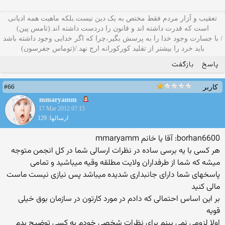
تعقیب و آزار مردم فقط مختص به یک دین نیست.بلکه ماهیت همه ادیانی
است که قدرت داشته اند و قانون را دردست داشته اند.(تامس پین)
/ با جسارت وجود خدا را به پرسش بگیر،چرا که اگر خدایی وجود داشته باشد
باید خرد را بیشتر از تقلید کورکورانه ارج نهد./(توماس جفرسون)
پاسخ
بازگفت
#66
کاربر
mmaryamm
17 Mar 2012 07:15
ارسالها: 129
borhan6600: آقا یا خانم mmaryamm
هر کسی با یه برسی ساده در نظرات ارسالی شما در کل انجمن متوجه
میشه که شما از طرفداران ولایت مطلقه وقیه میباشید و تمامی
پاسخهای شما دارای جانبداری شدیده میباشد پس نیازی نیست ماست
مالی کنید
بر این اساس احتمالی که دادم در مورد کارتون در سازمان بوق خیلی
قویه
اولا لزومی نمی بینم برای نظرات شخصی خودم به کسی توضیح بدم