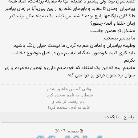
عقیدشون بود، ولی پیامبر با عقیده آنها به مقابله پرداخت، اصلا همه
پیامبران اومدن تا عقاید و باورهای غلط رو از بین ببرن،آیا در زمان پیامبر
طلا کاری بارگاهها رایج بوده ؟ شما می تونید یک نمونه مثال بزنید؟در
زمان خلفا و ائمه چطور؟
مشکل تو همین جاست
ما پیامبر نیستیم
وظیفه پیامبران و امامان هم به گردن ما نیست خیلی زرنگ باشیم
باید کاری کنیم خودمون به گناه نیفتیم من در اصل موضوع دخالت
نکردم
عقیدم اینه که این یک اعتقاد که خودمردم دارن و توهین به مردم یا زیر
سوال بردنشون دردی رو دوا نمی کنه
وقتی که من عاشق شدم
شیطان به نامم سجده کرد!
آدم زمینی تر شد و
عالم به آدم، سجده کرد!
پاسخ
بازگفت
صفحه: 7 / 26