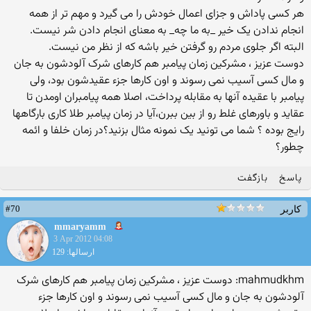
هر کسی پاداش و جزای اعمال خودش را می گیرد و مهم تر از همه
انجام ندادن یک خیر _به ما چه_ به معنای انجام دادن شر نیست.
البته اگر جلوی مردم رو گرفتن خیر باشه که از نظر من نیست.
دوست عزیز ، مشرکین زمان پیامبر هم کارهای شرک آلودشون به جان
و مال کسی آسیب نمی رسوند و اون کارها جزء عقیدشون بود، ولی
پیامبر با عقیده آنها به مقابله پرداخت، اصلا همه پیامبران اومدن تا
عقاید و باورهای غلط رو از بین ببرن،آیا در زمان پیامبر طلا کاری بارگاهها
رایج بوده ؟ شما می تونید یک نمونه مثال بزنید؟در زمان خلفا و ائمه
چطور؟
پاسخ
بازگفت
#70
کاربر
mmaryamm
3 Apr 2012 04:08
ارسالها: 129
mahmudkhm: دوست عزیز ، مشرکین زمان پیامبر هم کارهای شرک
آلودشون به جان و مال کسی آسیب نمی رسوند و اون کارها جزء