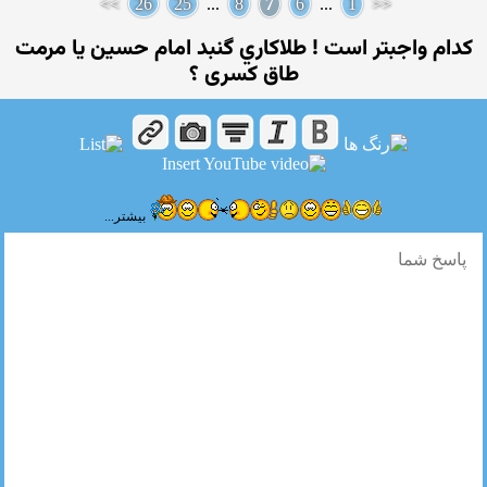
>>
26
25
...
8
7
6
...
1
<<
کدام واجبتر است ! طلاکاري گنبد امام حسين يا مرمت
طاق كسری ؟
بیشتر...