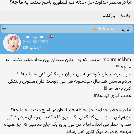
آیا در محضر خداوند جل جلاله هم اینطوری پاسخ میدیم
به ما چه؟
پاسخ
بازگفت
#68
کاربر
mmaryamm
2 Apr 2012 05:57
ارسالها: 129
mahmudkhm: مردمی که پول دارن میتونن برن مواد مخدر بکشن به
ما چه !!!
جون مردمم مال خودشونه می خوان خودکشی کنن به ما چه!!!!
مردم ماشین هم مال خودشونه هر جور دوست دارن میتونن رانندگی
کنن به ما چه!!!!
عجب گیری کردیما؟!!!
آیا در محضر خداوند جل جلاله هم اینطوری پاسخ میدیم به ما چه؟
عزیزم این چیز هایی که گفتی یک سری کاره که جان و مال مردم دیگرو
هم به خطر می اندازد اما دادن پول برای یک جای مذهبی که جز عقیده
مردمه به مردم دیگر ازاری نمی رساند