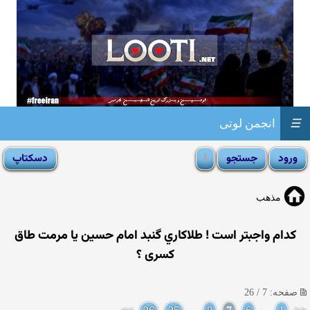
☰
انجمن لوتی
مذهب
کدام واجبتر است ! طلاکاري گنبد امام حسين يا مرمت طاق
كسری ؟
صفحه: 7 / 26