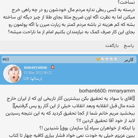
نساخت؟
درسته به کسی ربطی نداره مردم مال خودشون رو در چه راهی خرج
میکنن اما به نظرت اگه اون ضریح مثلا بجای طلا از چیز دیگه ای ساخته
بشه که کم هزینه تر باشه مردم کمتر به زیارت میرن یا اگه پولمون رو
بجای این کار صرف کمک به نیازمندان بکنیم امام از ما ناراحت میشه؟
پاسخ
بازگفت
#63
کاربر
mmaryamm
13 Mar 2012 06:21
ارسالها: 129
borhan6600: mmaryamm
[[اقای با سواد یه تحقیق بکن بیشترین آثار تاریخی ای که از ایران خارج
شده مال قبل انقلابه وبعد انقلاب خیلی از این آثار رو پس گرفتیم]]
ببخشید مریم خانم شما از کجا تحقیق کردید که به این نتیجه رسیدین
لابد از خود آقا تحقیق کردین !!؟
یا اینکه از خواهران سپاه [یا سازمان بوق] شنیدین !؟
ببین عزیزم خیلی به خودت نمی خواد فشار بیاری کافیه چهار تا کتاب