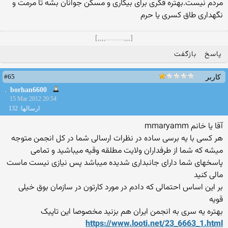
مردم نیست.بهتره فکری برای بیکاری و مسکن جوانان بشه تا مرمت و
نگهداری طاق کسری یا حرم
[,,,.........,,,,]
پاسخ
بازگفت
#65
کاربر
borhan6600
15 Mar 2012 20:54
ارسالها: 132
آقا یا خانم mmaryamm
هر کسی با یه برسی ساده در نظرات ارسالی شما در کل انجمن متوجه
میشه که شما از طرفداران ولایت مطلقه وقیه میباشید و تمامی
پاسخهای شما دارای جانبداری شدیده میباشد پس نیازی نیست ماست
مالی کنید
بر این اساس احتمالی که دادم در مورد کارتون در سازمان بوق خیلی
قویه
بهتره یه سری به انجمن ایران هم بزنید مخصوصا این تاپیک
https://www.looti.net/23_6663_1.html