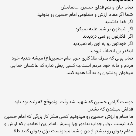
vahidpakdel
تمام جان و تنم فدای حسین.....تمامش
شما اگر مقام ارزش و مظلومی امام حسین رو بدونید
اگر خدا داشتید
اگر شیطون بر شما غلبه نمیکرد
اگر افکارتون رو نمی دزدیدند
اگر خودتون رو به اون راه نمیزدید
اینقدر بی انصاف نبودید.
تمام پولی که صرف طلا کاری حرم امام حسین(ع) میشه هدیه خود
مردم و ماله خود مردم است.به کسی ربطی نداره که عاشقان خدایی
میخوان پولشون رو به آقا هدیه کنند
دوست گرامی حسین که شهید شد رفت اونموقع که زنده بود باید
فداش میشدن که نشدن
ما مقام و ارزش حسین رو میدونیم کسی منکر کار بزرگی که امام حسین
کرد نیست ، ولی جواب ندادی چرا پسرش امام زین العابدین که ارزش و
مقام پدرش رو بیشتر از من و شما میدونست برای پدرش گنبد طلا