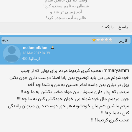
وقتی که من عاشق شدم
شیطان به نامم سجده کرد!
آدم زمینی تر شد و
عالم به آدم، سجده کرد!
پاسخ
بازگفت
#67
کاربر
mahmudkhm
18 Mar 2012 04:39
ارسالها: 469
mmaryamm: عجب گیری کردیما مردم برای پولی که از جیب
خودشونم می دن باید توضیح بدن بابا اصلا دوست دارن جون بکنن
پول در بیارن بدن واسه امام حسین به من و شما چه آخه
مردمی که پول دارن میتونن برن مواد مخدر بکشن به ما چه !!!
جون مردمم مال خودشونه می خوان خودکشی کنن به ما چه!!!!
مردم ماشین هم مال خودشونه هر جور دوست دارن میتونن رانندگی
کنن به ما چه!!!!
عجب گیری کردیما؟!!!