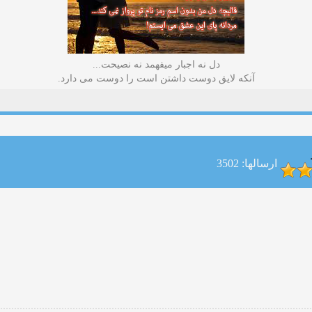
دل نه اجبار میفهمد نه نصیحت...
آنکه لایق دوست داشتن است را دوست می دارد.
ارسالها: 3502