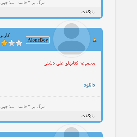
مرگ بر ۳ فاسد : ملا چپی مجاهد(+پسمانده های ۵۷؛نایاک؛مصومه قمی؛حامد مجاهدیون؛مهتدی کهنه تروریست تجزیه طلب و شرکا)
بازگفت
کاربر
AloneBoy
مجموعه کتابهای علی دشتی
دانلود
مرگ بر ۳ فاسد : ملا چپی مجاهد(+پسمانده های ۵۷؛نایاک؛مصومه قمی؛حامد مجاهدیون؛مهتدی کهنه تروریست تجزیه طلب و شرکا)
بازگفت