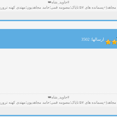
#جاوید_شاه👑
ارسالها: 3502
#جاوید_شاه👑