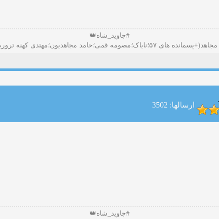
#جاوید_شاه👑
ارسالها: 3502
#جاوید_شاه👑