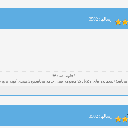
ارسالها: 3502
#جاوید_شاه👑
ارسالها: 3502