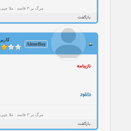
مرگ بر ۳ فاسد : ملا چپی مجاهد(+پسمانده های ۵۷؛نایاک؛مصومه قمی؛حامد مجاهدیون؛مهتدی کهنه تروریست تجزیه طلب و شرکا)
بازگفت
کاربر
AloneBoy
تازینامه
دانلود
مرگ بر ۳ فاسد : ملا چپی مجاهد(+پسمانده های ۵۷؛نایاک؛مصومه قمی؛حامد مجاهدیون؛مهتدی کهنه تروریست تجزیه طلب و شرکا)
بازگفت