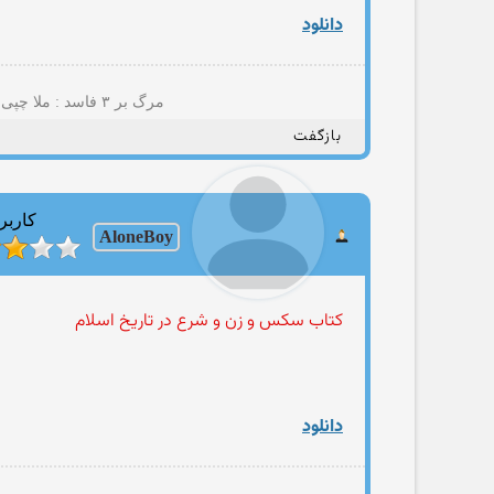
دانلود
مرگ بر ۳ فاسد : ملا چپی مجاهد(+پسمانده های ۵۷؛نایاک؛مصومه قمی؛حامد مجاهدیون؛مهتدی کهنه تروریست تجزیه طلب و شرکا)
بازگفت
کاربر
AloneBoy
کتاب سکس و زن و شرع در تاریخ اسلام
دانلود