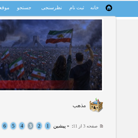
خانه
ثبت نام
نظرسنجی
جستجو
موقع
مذهب
:
« پیشین
1
2
3
4
5
6
صفحه 3 از 11