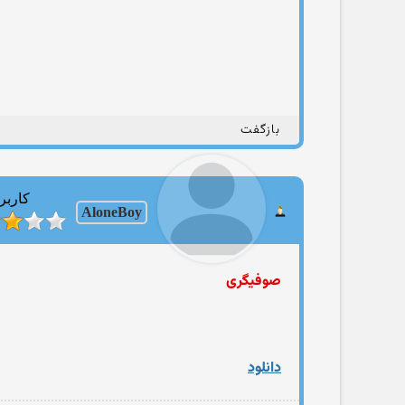
بازگفت
کاربر
AloneBoy
صوفیگری
دانلود