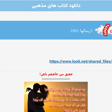
دانلود کتاب های مذهبی
ارسالها: 3301
https://www.looti.net/shared_fil
عشق من عاشقم باش!
≈≈≈≈≈≈≈≈≈≈≈≈≈≈