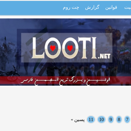
یت
قوانین
گزارش
چت روم
7
8
9
10
11
پسین »