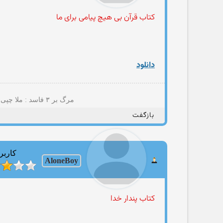
کتاب قرآن بی هیچ پیامی برای ما
دانلود
مرگ بر ۳ فاسد : ملا چپی مجاهد(+پسمانده های ۵۷؛نایاک؛مصومه قمی؛حامد مجاهدیون؛مهتدی کهنه تروریست تجزیه طلب و شرکا)
بازگفت
کاربر
AloneBoy
کتاب پندار خدا