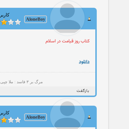
کاربر
AloneBoy
کتاب روز قیامت در اسلام
دانلود
مرگ بر ۳ فاسد : ملا چپی مجاهد(+پسمانده های ۵۷؛نایاک؛مصومه قمی؛حامد مجاهدیون؛مهتدی کهنه تروریست تجزیه طلب و شرکا)
بازگفت
کاربر
AloneBoy