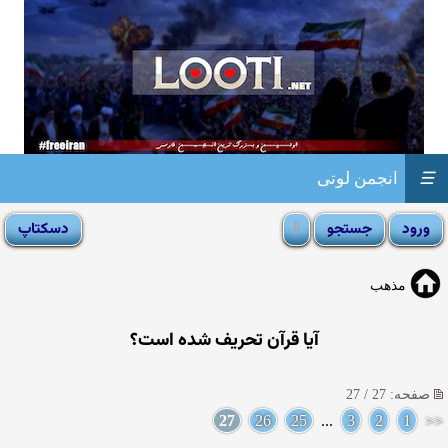
☰
انجمن لوتی
مذهب
آیا قرآن تحریف شده است؟
صفحه: 27 / 27
27
26
25
...
3
2
1
<<