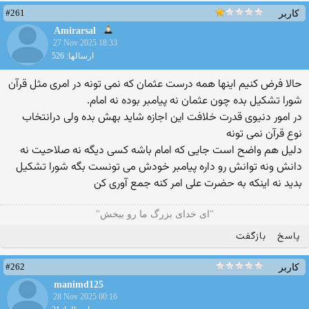
#261
کاربر
Amirarsal
27 Nov 2025 18:33
ارسالها: 526
حالا فرض کنیم اینها همه درست عثمان که نمی تونه در امری مثل قرآن
شورا تشکیل بده چون عثمان نه پیامبر بوده نه امام.
در امور دنیوی قدرت خلافت این اجازه شاید بهش بده ولی درانتخاب
نوع قرآن نمی تونه
دلیل هم واضح است جایی که امام باشه کسی دیگه نه صلاحیت نه
دانش ونه توانش رو داره پیامبر خودش می تونست بگه شورا تشکیل
بدید نه اینکه به حضرت علی امر کنه جمع آوری کن
"ای خدای بزرگ ما رو ببخش"
پاسخ
بازگفت
#262
کاربر
manimd125
28 Nov 2025 00:16