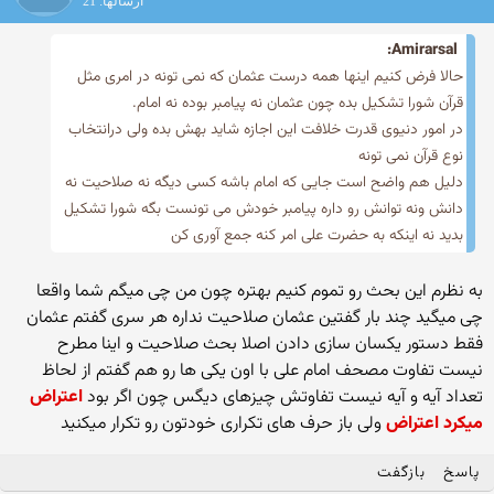
ارسالها: 21
Amirarsal:
حالا فرض کنیم اینها همه درست عثمان که نمی تونه در امری مثل
قرآن شورا تشکیل بده چون عثمان نه پیامبر بوده نه امام.
در امور دنیوی قدرت خلافت این اجازه شاید بهش بده ولی درانتخاب
نوع قرآن نمی تونه
دلیل هم واضح است جایی که امام باشه کسی دیگه نه صلاحیت نه
دانش ونه توانش رو داره پیامبر خودش می تونست بگه شورا تشکیل
بدید نه اینکه به حضرت علی امر کنه جمع آوری کن
به نظرم این بحث رو تموم کنیم بهتره چون من چی میگم شما واقعا
چی میگید چند بار گفتین عثمان صلاحیت نداره هر سری گفتم عثمان
فقط دستور یکسان سازی دادن اصلا بحث صلاحیت و اینا مطرح
نیست تفاوت مصحف امام علی با اون یکی ها رو هم گفتم از لحاظ
تعداد آیه و آیه نیست تفاوتش چیزهای دیگس چون اگر بود
اعتراض
میکرد اعتراض
ولی باز حرف های تکراری خودتون رو تکرار میکنید
پاسخ
بازگفت