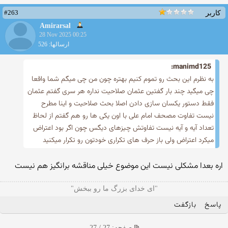
#263
کاربر
Amirarsal
28 Nov 2025 00:25
ارسالها: 526
manimd125:
به نظرم این بحث رو تموم کنیم بهتره چون من چی میگم شما واقعا
چی میگید چند بار گفتین عثمان صلاحیت نداره هر سری گفتم عثمان
فقط دستور یکسان سازی دادن اصلا بحث صلاحیت و اینا مطرح
نیست تفاوت مصحف امام علی با اون یکی ها رو هم گفتم از لحاظ
تعداد آیه و آیه نیست تفاوتش چیزهای دیگس چون اگر بود اعتراض
میکرد اعتراض ولی باز حرف های تکراری خودتون رو تکرار میکنید
اره بعدا مشکلی نیست این موضوع خیلی مناقشه برانگیز هم نیست
"ای خدای بزرگ ما رو ببخش"
پاسخ
بازگفت
صفحه: 27 / 27