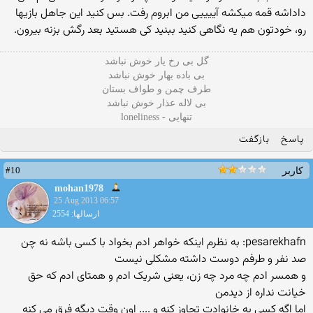
داداشه قمه میکشه آییییی من ابروم رفت. بس کنید این جاهل بازیها
رو، خودتون هم یه نگاهی کنید ببنید کی هستید بعد رگش بزنه بیرون.
گل بی رخ یار خوش نباشد
بی باده بهار خوش نباشد
طرف چمن و طواف بستان
بی لاله عذار خوش نباشد
تنهایی - loneliness
پاسخ
بازگفت
#10
کاربر
mohan1978
25 Aug 2013 06:57
ارسالها: 2554
pesarekhafn: به نظرم اینکه خواهر ادم بخواد با کسی باشه نه چن
صد نفر و طرفم دوست داشته مشکلی نیست
و همسر ادم چه مرد چه زن، یعنی شریک ادم و همتای ادم که حق
خیانت نداره از دیدمن
اما اگه کسی به خانوادت تجاوز کنه و .... اون وقت دیگه فرق می کنه