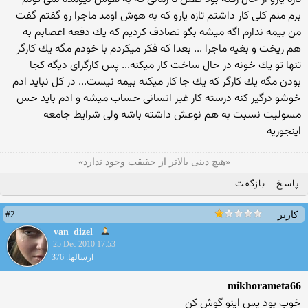
برم منم كلی كار داشتم تازه یارو كه به هوش اومد ماجرا رو گفتم گفت
من بیمه ندارم اگه میشه بگو تصادف كردیم كه یك دفعه اعصابم به
هم ریخت و بغیه ماجرا ... بعدا كه فكر میكردم با خودم مگه یك كارگر
تنها تو یك خونه در حال ساخت كار میكنه... پس كارگرای دیگه كجا
بودن مگه یك كارگر كه یك جا كار میكنه بیمه نیست... در كل نباید ادم
خوشو درگیر كنه درسته كار غیر انسانی حساب میشه و ادم باید حس
مسولیت نسبت به هم نوعش داشته باشه ولی شرایط جامعه
اینجوریه
«هیچ دینى بالاتر از حقیقت وجود ندارد»
پاسخ
بازگفت
#2
کاربر
van_dizel
25 Dec 2010 17:53
ارسالها: 376
mikhorameta66
خوب بود پس اینو گوش كن