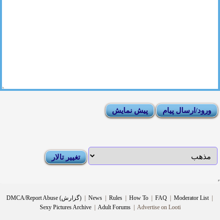
|
Moderator List
|
FAQ
|
How To
|
Rules
|
News
|
DMCA/Report Abuse (گزارش)
Sexy Pictures Archive
|
Adult Forums
|
Advertise on Looti