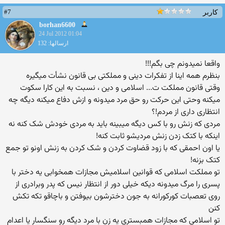
#7
کاربر
borhan6600
24 Jul 2012 01:04
ارسالها: 132
واقعا نمیدونم چی بگم!!!
بنظرم همه اینا از تفکرات دینی و مملکتی بی قانون نشأت میگیره
وقتی قانون مملکت ت... اسلامی و دین ، نسبت به این کارا سکوت
میکنه وحتی این حرکت رو حق مرد میدونه و ازش دفاع میکنه دیگه چه
انتظاری داری از مردم!؟
مردی که زنش رو با کس دیگه میبینه باید به مردی خودش شک کنه نه
اینکه با کتک زدن زنش مردیشو ثابت کنه!
یا اون احمقی که با زود قضاوت کردن و شک کردن به زنش اونو تو جمع
کتک بزنه!
تو مملکت اسلامی که قوانین اسلامیش مجازات همخوابی یه دختر با
پسری را مرگ میدونه دیکه خیلی دور از انتظار نیس که پدر وبرادری از
روی تعصبات کورکورانه به جون دخترشون بیوفتن و باچاقو تکه تکش
کنن
تو اسلامی که مجازات همبستری یه زن با مرد دیگه رو سنگسار یا اعدام