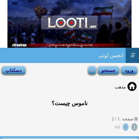
☰
انجمن لوتی
مذهب
ناموس چیست؟
صفحه: 1 / 2
>>
2
1