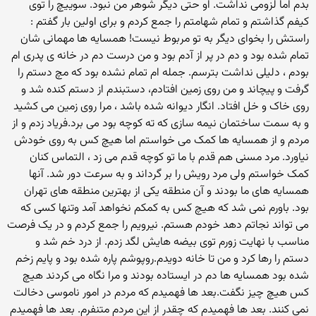
بدم اما لزومی نداشت. او حتی دیگر شوهر من نبود. سوییچ را توی
کیفم گذاشتم و تمام شهامتم را جمع کردم و برای اولین بار گفتم :
راستش را بخوای دیگر به تو مربوط نیست! همسایه ها مهمانی شان
تمام شده بود و دم در پر از آدم بود و من درست دم در خانه ی پدری ام
بودم ، دلیلی نداشت بترسم. جمله ام تمام نشده بود که مچ دستم را
گرفت و پیچاند و من روی زمین افتادم، دستبندم از دستم کنده شد و
روی خاک و خل افتاد. انگار دیوانه شده باشد ، مرا روی زمین می کشید
و به سمت ساختمان نیمه سازی که ته کوچه بود می برد.فریاد زدم و از
مردم و از همسایه ها کمک می خواستم اما هیچ کس به روی خودش
نیاورد. مرد مسنی هم قدم با ما تو کوچه قدم می زد ، التماس کنان
کمک خواستم ولی مرد رویش را بر گرداند و به سرعت دور شد. آنها
همسایه های ما بودند و آن منطقه یکی از بهترین منطقه های تهران
بود. باورم نمی شد که هیچ کس به کمکم نخواهد آمد وتنها کسی که
می تواند نجاتم دهد خودم هستم. نیرویم را جمع کردم و در یک فرصت
مناسب با نهایت زورم توی بیضه هایش لگد زدم. از درد خم شد و
دستم را رها کرد و من تا خانه دویدم.روپوشم پاره شده بود و پایم زخم
شده بود همسایه ها دم در ایستاده بودند و مرا نگاه می کردند هیچ
کس هیچ چیز نگفت.بعد ها فهمیدم که مردم در امور ناموسی دخالت
نمی کنند. بعد ها فهمیدم که چقدر از این مردم متنفرم. بعد ها فهمیدم