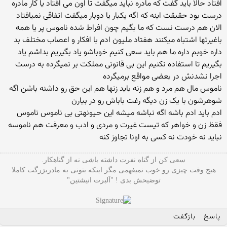
افتاد حالا باید گفت كه مادره نباید میگفت تا اون می افتاد یا كار مادره
درست بود حقیقت اینه كه اگه یكبار یا دوبار میگفت اتفاقی نمیافتاد
الان هم درست نست كه ما بگیم چون افراط شده ناموس پر یا همه
باغیرتها اشتباه میكنند هفتاد ملیون ادم با افكار و اعصاب مختلف بد
داره خوبم داره ما هم باید سعی كنیم خوباشو یاد بگیریم بداشم یاد
بگیریم تا استفاده نكنیم این بی قانونی مملكت بر نمیگرده به درست
اجرا نشدنش در بعضی مواقع برمیگرده
ناموس مال هم مرد و هم زنه باید زنها هم این حق رو داشنه باشن اگه
شوهرشون با یک زن دیگه رغت باباش رو در بیارن
ادم باید ادم باشه اگه نباشه میشه این حیونهتی بی ناموس ناموس
فقظ زن و خواهر که تیست غیرت و مردی و ادب و معرفت هم ناموسه
نباید نه خودت نه کسی به اونا تجاوز کنه
سعی کن از گناه نفرت داشته باشی نه از گناهکار.
هیچ وقت چیزی رو خوب نمیفهمی مگر اینکه بتونی به مادربزرگت کاملا
توضیحش بدی ! "آلبرت انیشتین"
پاسخ
بازگفت