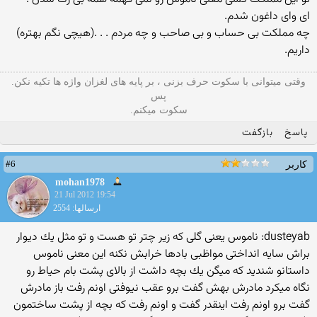
ای وای داغون شدم.
چه مملکت بی حساب و بی صاحب و چه مردم . . .(هیچی نگم بهتره)
داریم.
وقتی میتوانی با سکوت حرف بزنی ، بر پایه های لغزان واژه ها تکیه نکن.
پس
سکوت میکنم.
پاسخ
بازگفت
#6
کاربر
mohan1978
21 Jul 2012 19:54
ارسالها: 2554
dusteyab: ناموس یعنی گلی كه زیر چتر تو هست و تو مثل یك دیوار
براش سایه انداختی مواظبی بادها خرابش نكنه این معنی ناموس
داستانو شندید كه میگن یك بچه داشت از بالای پشت بام حیاط رو
نگاه میكرد مادرش بهش گفت برو عقب نیوفتی اونم رفت باز مادرش
گفت برو اونم رفت اینقدر گفت و اونم رفت كه بچه از پشت ساختمون