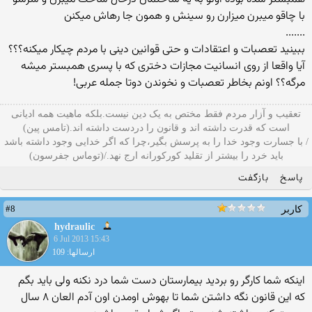
با چاقو میبرن میزارن رو سینش و همون جا رهاش میکنن
.......
ببینید تعصبات و اعتقادات و حتی قوانین دینی با مردم چیکار میکنه؟؟؟
آیا واقعا از روی انسانیت مجازات دختری که با پسری همبستر میشه
مرگه؟؟ اونم بخاطر تعصبات و نخوندن دوتا جمله عربی!
تعقیب و آزار مردم فقط مختص به یک دین نیست.بلکه ماهیت همه ادیانی
است که قدرت داشته اند و قانون را دردست داشته اند.(تامس پین)
/ با جسارت وجود خدا را به پرسش بگیر،چرا که اگر خدایی وجود داشته باشد
باید خرد را بیشتر از تقلید کورکورانه ارج نهد./(توماس جفرسون)
پاسخ
بازگفت
#8
کاربر
hydraulic
6 Jul 2013 15:43
ارسالها: 109
اینکه شما کارگر رو بردید بیمارستان دست شما درد نکنه ولی باید بگم
که این قانون نگه داشتن شما تا بهوش اومدن اون آدم العان ۸ سال