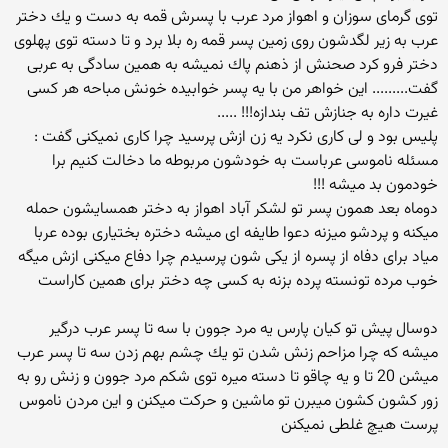
توی گرمای سوزان و اهواز مرد عرب با پسرش قمه به دست و یك دختر
عرب به زیر لگدشون روی زمین پسر قمه ره بلا برد و تا دسته توی پهلوی
دختر فرو كرد صحنش از ذهنم پاك نمیشه به همین سادگی به عربی
گفت......... این خواهر من با یه پسر خوابیده خونش مباحه هر كسی
غیرت داره به جنازش تف بندازه!!! .....
پلیس بود و لی كاری نكرد یه زن ازش پرسید چرا كاری نمیكنی گفت :
مسئله ناموسی عرباست به خودشون مربوطه ما دخالت كنیم برا
خودمون بد میشه !!!
دوماه بعد همون پسر تو لشكر آباد اهواز به دختر همسایشون حمله
میكنه و پردشو میزنه دعوا طایفه ای میشه دختره بختیاری بوده عربا
میاد برای دفاه از پسره از یكی شون پرسیدم چرا دفاع میكنی ازش میگه
خوب مرده تونسته پرده بزنه به كسی چه دختر برای همین كاراست
دوسال پیش تو كیان پارس یه مرد جوون با سه تا پسر عرب درگیر
میشه كه چرا مزاحم زنش شدن تو یك چشم بهم زدن سه تا پسر عرب
میشن 20 تا و یه چاقو تا دسته میره توی شكم مرد جوون و زنش رو به
زور كشون كشون میبرن تو ماشین و حركت میكنن و این مردن ناموس
پرست هیچ غلطی نمیكنن