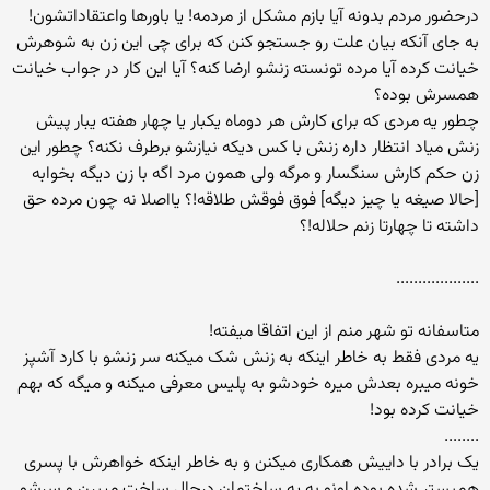
درحضور مردم بدونه آیا بازم مشکل از مردمه! یا باورها واعتقاداتشون!
به جای آنکه بیان علت رو جستجو کنن که برای چی این زن به شوهرش
خیانت کرده آیا مرده تونسته زنشو ارضا کنه؟ آیا این کار در جواب خیانت
همسرش بوده؟
چطور یه مردی که برای کارش هر دوماه یکبار یا چهار هفته یبار پیش
زنش میاد انتظار داره زنش با کس دیکه نیازشو برطرف نکنه؟ چطور این
زن حکم کارش سنگسار و مرگه ولی همون مرد اگه با زن دیگه بخوابه
[حالا صیغه یا چیز دیگه] فوق فوقش طلاقه!؟ یااصلا نه چون مرده حق
داشته تا چهارتا زنم حلاله!؟
...................
متاسفانه تو شهر منم از این اتفاقا میفته!
یه مردی فقط به خاطر اینکه به زنش شک میکنه سر زنشو با کارد آشپز
خونه میبره بعدش میره خودشو به پلیس معرفی میکنه و میگه که بهم
خیانت کرده بود!
........
یک برادر با داییش همکاری میکنن و به خاطر اینکه خواهرش با پسری
همبستر شده بوده اونو به یه ساختمان درحال ساخت میبرن و سرشو