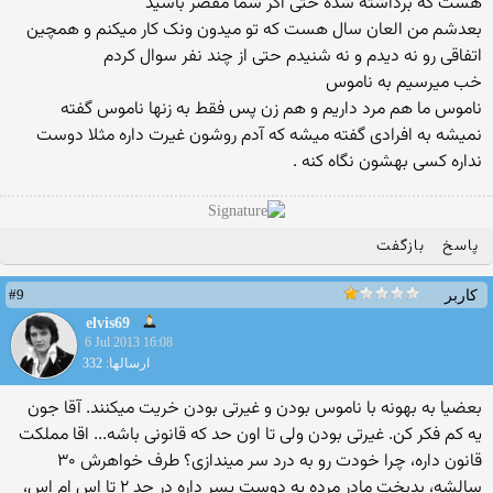
هست که برداشته شده حتی اگر شما مقصر باشید
بعدشم من العان سال هست که تو میدون ونک کار میکنم و همچین
اتفاقی رو نه دیدم و نه شنیدم حتی از چند نفر سوال کردم
خب میرسیم به ناموس
ناموس ما هم مرد داریم و هم زن پس فقط به زنها ناموس گفته
نمیشه به افرادی گفته میشه که آدم روشون غیرت داره مثلا دوست
نداره کسی بهشون نگاه کنه .
پاسخ
بازگفت
#9
کاربر
elvis69
6 Jul 2013 16:08
ارسالها: 332
بعضیا به بهونه با ناموس بودن و غیرتی بودن خریت میکنند. آقا جون
یه کم فکر کن. غیرتی بودن ولی تا اون حد که قانونی باشه... اقا مملکت
قانون داره، چرا خودت رو به درد سر میندازی؟ طرف خواهرش ۳۰
سالشه، بدبخت مادر مرده یه دوست پسر داره در حد ۲ تا اس ام اس،