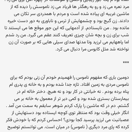
مرد نعره می زد و رو به رهگذر ها فریاد می زد ناموسش را دیده که از
ماشین غریبه ای پیاده شده است و مردم با همدردی سر تکان می
دادند. زن گیج بود و چشمهایش از ترس و ناباوری به دور دست خیره
مانده بود . من نایستادم. از آدمهایی که این جور موقع ها می ایستند تا
شب برای زن و بچه شان چیزی تعریف کنند عقم می گیرد. من رد شدم
اما پاههایم می لرزید وتا مدتها صدای سیلی هایی که بر صورت آن زن
نواخته شد مثل کابوس مرا دنبال می کرد.
***
دومین باری که مفهوم ناموس را فهمیدم خودم آن زنی بودم که برای
ناموس مردی به زمین افتاد. تازه جدا شده بودم و به خانه ی پدری ام
پناه برده بودم . نه خیانتی در کار بود و نه هیچ. دختر خاله ام در
بیمارستان بستری شده بود و کمی دیر تر از معمول به خانه بر می
گشتم. دم در که ماشین را پارک کردم شوهر سابقم به سمت من آمد .
انگار خیلی وقت بود که منتظر توی کوچه ایستاده بود دستهایش از
عصبانیت می لرزید پرسید کجا بودی؟ احساس کردم که با خودش فکر
کرده که پای مرد دیگری ( ناموس) در میان است. می توانستم توضیح