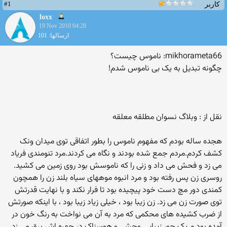
#1
کاربر
loxx
19 Nov 2010 04:28
ارسالها: 101
mikhorameta66: ناموس چیست؟
چگونه تبدیل به یک بی ناموس شدم!
نقل از : وبلاگ نسوان مطلقه معلقه
هجده ساله بودم که مفهوم ناموس را بطور اتفاقی توی میدان ونک
کشف کردم.مردم جمع شده بودند و نگاه می کردند.مرد تنومندی فریاد
می زد و فحش می داد و زنی را که ناموسش بود روی زمین می کشید.
روسری زن پس رفته بود و مرد انبوه موههای سیاه بلند زن را همچون
کمندی دور مچ دست خود پیچیده بود تا فرار نکند و با نهایت قدرتش
توی صورت زن می زد. زن زیبا بود ، خیلی زیاد زیبا بود ، با اینکه صورتش
از ضرب کشیده های محکمی که مرد به آن می نواخت به رنگ خون در
آمده بود م یک جور زیبایی وحشی و هوسناک در چهره اش برق می زد .