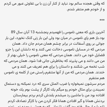
که وقتی هجده سالم بود نباید از کنار آن زن با بی تفاوتی عبور می کردم
و از خودم هم متنفر شدم.
***
آخرین باری که معنی ناموس را فهمیدم پنجشنبه 13 آبان سال 89
بود.باز هم پای ناموس در میان بود ولی این بار زنی کتک نخورد، این بار
جوانی بر روی آسفالت در برابر چشم همان مردم جان داد. همان
مردمی که در مسایل ناموسی دخالت نمی کنند و ته دلشان این را جزو
فضایل خود می دانند. همان مردمی که معنی ناموس را خیلی بهتر از
من می دانند و می پذیرند که بخاطرش جانی فدا شود. همان مردمی که
شب تخمه می شکنند و داستان را برای هم تعریف می کنند و می
خندند. همان مردمی که من از آنها متنفرم.راستی من از کلمه ی ناموس
هم متنفرم
مردم سرشون نمیخواره یا ضرب المثل سری كه درد نمیكنه رو دستمال
نمیبندن برای مثال خودم رو میگم یك كارگر از پشت بوم یك خونه
افتاده بود من با ماشین رد میشدم بلندش كردم بردم بیمارستان
بردنش همانا و گیر افتادن همانا فكر كردن من با كارگر تصادف كردم
تازه یارو از حال رفته بود گفتن تا زمانی كه به هوش نیومده نمی تونم