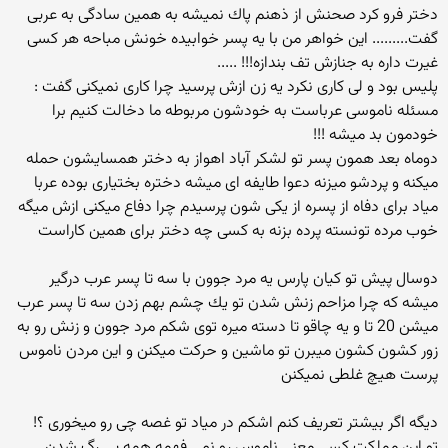
دختر فرو كرد صحنش از ذهنم پاك نمیشه به همین سادگی به عربی
گفت......... این خواهر من با یه پسر خوابیده خونش مباحه هر كسی
غیرت داره به جنازش تف بندازه!!! .....
پلیس بود و لی كاری نكرد یه زن ازش پرسید چرا كاری نمیكنی گفت :
مسئله ناموسی عرباست به خودشون مربوطه ما دخالت كنیم برا
خودمون بد میشه !!!
دوماه بعد همون پسر تو لشكر آباد اهواز به دختر همسایشون حمله
میكنه و پردشو میزنه دعوا طایفه ای میشه دختره بختیاری بوده عربا
میاد برای دفاه از پسره از یكی شون پرسیدم چرا دفاع میكنی ازش میگه
خوب مرده تونسته پرده بزنه به كسی چه دختر برای همین كاراست
دوسال پیش تو كیان پارس یه مرد جوون با سه تا پسر عرب درگیر
میشه كه چرا مزاحم زنش شدن تو یك چشم بهم زدن سه تا پسر عرب
میشن 20 تا و یه چاقو تا دسته میره توی شكم مرد جوون و زنش رو به
زور كشون كشون میبرن تو ماشین و حركت میكنن و این مردن ناموس
پرست هیچ غلطی نمیكنن
دیگه اگر بیشتر تعریف كنم اشكم در میاد تو غصه چی رو میخوری ؟!
تو این مملكت كسی معنی ناموس رو نمی فهمه همه بی رگ شدن .