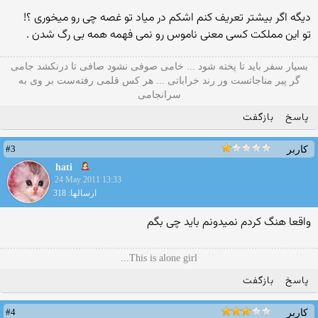
دیگه اگر بیشتر تعریف كنم اشكم در میاد تو غصه چی رو میخوری ؟!
تو این مملكت كسی معنی ناموس رو نمی فهمه همه بی رگ شدن .
بسیار سفر باید تا پخته شود ... خامی صوفی نشود صافی تا درنکشد جامی
گر پیر مناجاتست ور رند خراباتی ... هر کس قلمی رفته‌ست بر وی به
سرانجامی
پاسخ
بازگفت
#3
کاربر
hati
24 May 2011 13:33
ارسالها: 318
واقعا هنگ كردم نمیدونم باید چی بگم
This is alone girl...
پاسخ
بازگفت
#4
کاربر