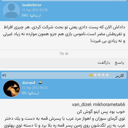
leaderlover
11 Jun 2011 03:58
ارسالها: 3981
داداش الان که پست دادی یعنی تو بحث شرکت کردی. هر چیزی افراط
و تفریطش مضر است.ناموس بازی هم جزو همون موارده نه زیاد غیرتی
و نه زیادی بی غیرت!
hi dr!
پاسخ
بازگفت
#5
کاربر
davoud
11 Jun 2011 06:33
ارسالها: 395
van_dizel: mikhorameta66
خوب بود پس اینو گوش كن
توی گرمای سوزان و اهواز مرد عرب با پسرش قمه به دست و یك دختر
عرب به زیر لگدشون روی زمین پسر قمه ره بلا برد و تا دسته توی پهلوی