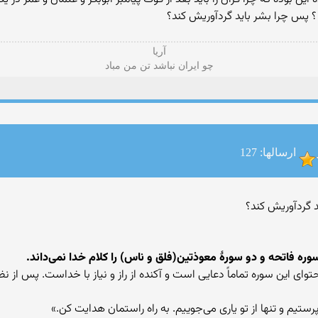
 ؟ پس چرا بشر باید گردآوریش کند؟
آریا
چو ایران نباشد تن من مباد
ارسالها: 127
ره فاتحه و دو سورهٔ معوذتین(فلق و ناس) را کلام خدا نمی‌داند.
حتوای این سوره تماماً دعایی است و آکنده از راز و نیاز با خداست. پس ا
پرستیم و تنها از تو یاری می‌جوییم. به راه راستمان هدایت کن.»