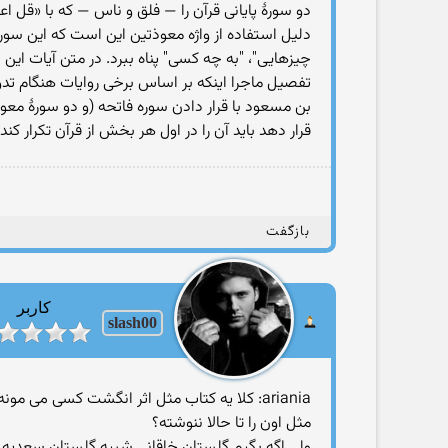
دو سورهٔ پایانی قرآن را — فلق و ناس — که با «قل اع
دلیل استفاده از واژه معوذتین این است که این سوره
چیزهایی"، "به چه کسی" پناه ببرد. در متن آیات این
تفصیل ماجرا اینکه بر اساس برخی روایات هنگام تدوین 
بن مسعود با قرار دادن سوره فاتحه (و دو سورهٔ مع
قرار دهد باید آن را در اول هر بخش از قرآن تکرار کند.
بازگفت
کاربر
slash00
ariania: کلا یه کتاب مثل اثر انگشت کسی م
مثل اون را تا حالا ننوشته؟
ولی اگه بگیم گلستان خاقانی شبیه گلستان سعدیه پس