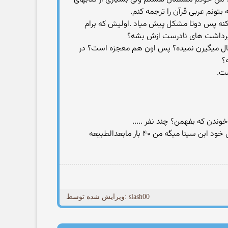
تونم عربی قرآن را ترجمه کنم.
کنه پس دوتا مشکل پیش میاد .اولیش که برام
ه برداشت های نادرست ازش بشه؟
فال میگیرن نمیده؟ پس اون هم معجزه است؟ در
؟
ست.
قران چون صریح واشکاره میشه خودش یا معنیش رو گوش داد ولی کتابی مثل کتاب ابن سینا رو امثال من متوجه نمیشن حتی خود ابن سینا میگه من ۴۰ بار مابعدالطبیعه
ویرایش شده توسط: slash00