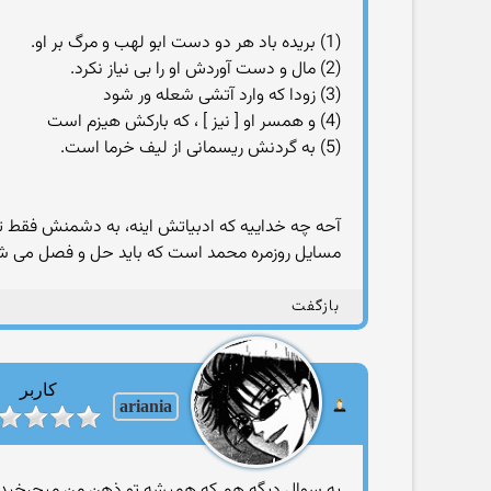
(1) بریده باد هر دو دست ابو لهب و مرگ بر او.
(2) مال و دست آوردش او را بی نیاز نکرد.
(3) زودا که وارد آتشی شعله ور شود
(4) و همسر او [ نیز ] ، که بارکش هیزم است
(5) به گردنش ریسمانی از لیف خرما است.
آحه چه خداییه که ادبیاتش اینه، به دشمنش فقط
مسایل روزمره محمد است که باید حل و فصل می 
بازگفت
کاربر
ariania
یه سوال دیگه هم که همیشه تو ذهن من میچرخیده این 