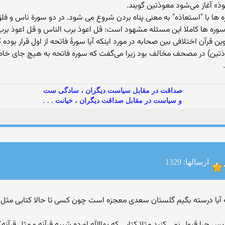
وذ» آغاز می‌شود معوذتین گویند.
 ها با "استعاذه" به معنی پناه بردن شروع می شود. در دو سورة ناس و فلق 
 سوره ها کاملا این مسئله مشهود است: قل اعوذ برب الناس و قل اعوذ برب
قرآن اختلافی بین صحابه در مورد اینکه آیا سورهٔ فاتحه از اول قرار بوده ک
وذتین) در مصحف مخالف بود زیرا می‌گفت که سوره فاتحه به هیچ جای خاصی
صداقت در مقابل سیاست دیگران ، سادگی ست
و سیاست در مقابل صداقت دیگران ، خیانت . . .
ارسالها: 1329
ی مونه آیا درسته بگیم گلستان سعدی معجزه است چون کسی تا حالا کتابی مث
 چرا قبول نمی کنید مثلا کتابی که بهاالله اورده شبیه قرآنه و مثل قرآ