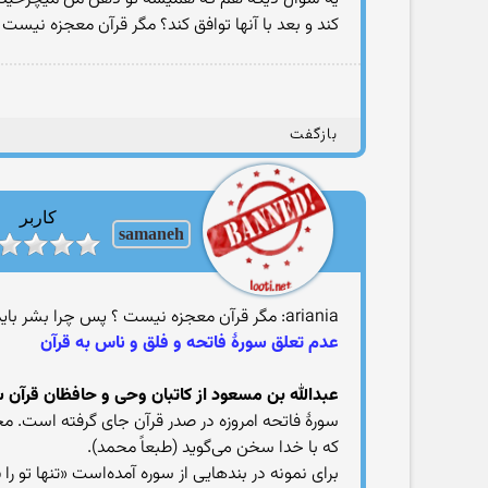
کند و بعد با آنها توافق کند؟ مگر قرآن معجزه نیست
بازگفت
کاربر
samaneh
ariania: مگر قرآن معجزه نیست ؟ پس چرا بشر باید گردآوریش کند؟
عدم تعلق سورهٔ فاتحه و فلق و ناس به قرآن
عبدالله بن مسعود از کاتبان وحی و حافظان قرآن سو
سورهٔ فاتحه امروزه در صدر قرآن جای گرفته‌ است. م
که با خدا سخن می‌گوید (طبعاً محمد).
برای نمونه در بندهایی از سوره آمده‌است «تنها تو را 