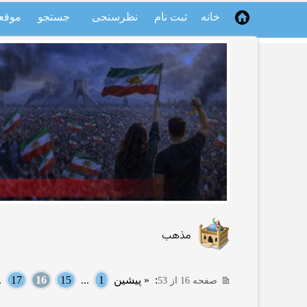
خانه
ثبت نام
نظرسنجی
جستجو
موقع
مذهب
:
« پیشین
1
...
15
16
17
..
صفحه 16 از 53