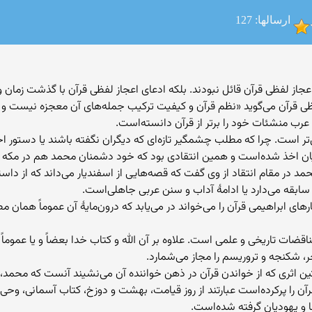
ارسالها: 127
عجاز لفظی قرآن قائل نبودند. بلکه ادعای اعجاز لفظی قرآن با گذشت زما
ز لفظی قرآن می‌گوید «نظم قرآن و کیفیت ترکیب جمله‌های آن معجزه نیست و سا
 عرب منشئات خود را برتر از قرآن دانسته‌است.
ر است. چرا که مطلب چشمگیر تازه‌ای که دیگران نگفته باشند یا دستور اخل
ان اخذ شده‌است و همین انتقادی بود که خود دشمنان محمد هم در مکه در آ
حمد در مقام انتقاد از وی گفت که قصه‌هایی از اسفندیار می‌داند که از د
ابقه می‌دارد یا ادامهٔ آداب و سنن عربی جاهلی‌است.
های ابراهیمی قرآن را می‌خواند در می‌یابد که درون‌مایهٔ آن عموماً همان
ضات تاریخی و علمی است. علاوه بر آن الله و کتاب خدا بعضاً و یا عموماً
ر، شکنجه و تروریسم را مجاز می‌شمارد.
ن اثری که از خواندن قرآن در ذهن خواننده آن می‌نشیند آنست که محمد، اص
آن را پرکرده‌است عبارتند از روز قیامت، بهشت و دوزخ، کتاب آسمانی، وحی 
ا و یهودیان گرفته شده‌است.