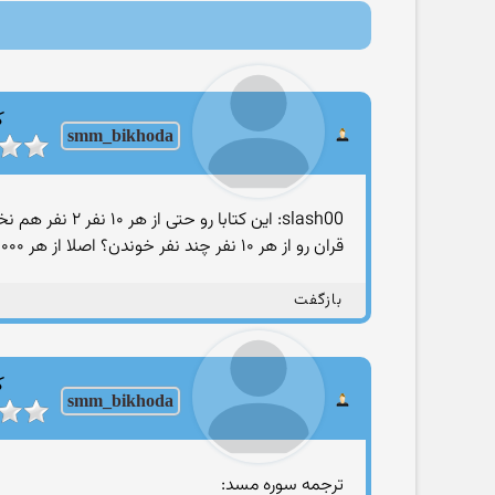
ک
smm_bikhoda
slash00: این کتابا رو حتی از هر ۱۰ نفر ۲ نفر هم نخوندن چه برسه به اینکه یک کشور یا یه ملت رو متحول کنن
قران رو از هر ۱۰ نفر چند نفر خوندن؟ اصلا از هر ۱۰۰۰ نفر ایرانی چند نفر قران رو خوندن؟ چند نفر ترجمش رو خوندن که بفهمن؟ چند نفر .....
بازگفت
ک
smm_bikhoda
ترجمه سوره مسد: