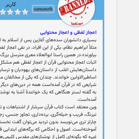
کاربر
samaneh
اعجاز لفظی و اعجاز محتوایی
بسیاری دانشوران سده‌های آغازین پس از اسلام به ا
مثلاً ابراهیم نظام، یکی از این افراد، در نفی اعجا
بیاورند».در همین راستا ابوالعلاء معری مترسل بزرگ
اثبات اعجاز محتوایی قرآن از اعجاز لفظی هم مشکل‌ت
داستان‌هایش اغلب از داستان‌های یهودیان و ترسای
اساطیرالاولین خواندند. چندان که یکی از مخالفان م
شرایعی که در قرآن آمده‌است همه در دین‌های دیگر س
به گفته لستر هنگاهی که یک خوانندهٔ آشنا به نوشتار
آمده‌است.
وین معتقد است کتاب قرآن سرشار از اشتباهات و تناق
نیرنگ، فریب و حیله‌گری، برده‌داری، تجاوز جنسی، زج
چارلز تری می‌نویسد بدون تردید می‌توان گفت نخستی
آموخته‌است. اصول و احکامی که برگه‌های ابتدایی قر
غیره که بگونه‌ای کامل از نوشتارهای مقدس کلیمی‌ه