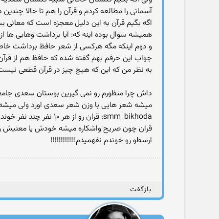
آسمانی را مطالعه کردم و قرآن را هم تا حالا چندی
اگه بگیم قرآن به این دلیل معجزه است که معانی 
همیشه سوال بوده اینه که: آیا برداشت وهابی ها ا
و دوم اینکه مگه هرکسی از شعر حافظ برداشت خاص
جواب این حرفم بهم گفته شده که حافظ هم از قرآن 
به نظر من که این که هیچ چیز در قرآن قطعی نیس
داش چرا منظورم رو نمی گیرین بوستان سعدی جامعه
میشه شعر هایی با وزن شعر سعدی اورد ولی میشه کت
smm_bikhoda: قران رو از هر ۱۰ نفر چند نفر خوندن؟ اصلا از هر ۱۰۰۰ نفر ایرانی چند نفر قران رو خوندن؟ چند نفر ترجمش رو خوندن که بفهمن؟ چند نفر .....
ارسطو رو خوندم نفهمیدم!!!!!!!!!!!!!
بازگفت