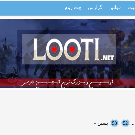
یت
قوانین
گزارش
چت روم
.
52
53
پسین »