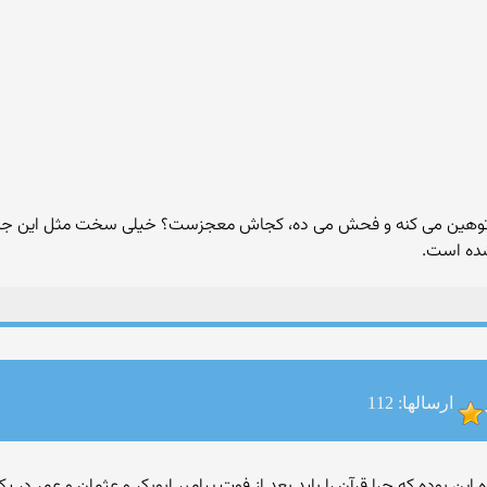
 توهین می کنه و فحش می ده، کجاش معجزست؟ خیلی سخت مثل این جمله 
شده است.
ارسالها: 112
بوده که چرا قرآن را باید بعد از فوت پیامبر ابوبکر و عثمان و عمر در یک