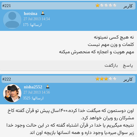
#221
کاربر
hotsina
27 Jul 2013 14:54
ارسالها: 175
نه هیچ کسی نمیتونه
کلمات و وزن مهم نیست
مهم هویت و اعجازه که منحصرش میکنه
پاسخ
بازگفت
#222
کاربر
nisha2552
27 Jul 2013 14:56
ارسالها: 3525
اون دوستمون که میگفت خدا کرده،۱۴۰۰سال پیش تو قرآن گفته کاخ
مشرکان رو ویران خواهد کرد.
نتیجه میگیریم یا خدا در قرآن اشتباه گفته که در این حالت وجود خدا
زیر سوال میره،یا وجود داره و همه انسانها بازیچه اون اند