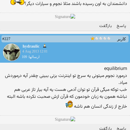
دانشمندان به اون رسیده باشند مثلا نجوم و سیارات دیگر؟
پاسخ
بازگفت
#227
کاربر
hydraulic
4 Aug 2013 12:01
ارسالها: 109
equilibrium
درمورد نجوم میتونی یه سرچ تو اینترنت بزنی ببینی چقدر آیه درموردش
میاد.
خب توکه میگی قرآن تو توان آدمی هست یه آیه بیار تاز عربی هم
نباشه همون به زبان خودمون که قرآن ازش صحبت نکرده باشه البته
خارج از زندگی انسان هم ناشه
پاسخ
بازگفت