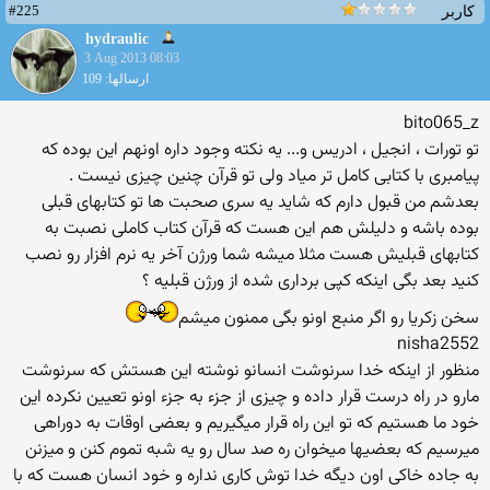
#225
کاربر
hydraulic
3 Aug 2013 08:03
ارسالها: 109
bito065_z
تو تورات ، انجیل ، ادریس و... یه نکته وجود داره اونهم این بوده که
پیامبری با کتابی کامل تر میاد ولی تو قرآن چنین چیزی نیست .
بعدشم من قبول دارم که شاید یه سری صحبت ها تو کتابهای قبلی
بوده باشه و دلیلش هم این هست که قرآن کتاب کاملی نصبت به
کتابهای قبلیش هست مثلا میشه شما ورژن آخر یه نرم افزار رو نصب
کنید بعد بگی اینکه کپی برداری شده از ورژن قبلیه ؟
سخن زکریا رو اگر منبع اونو بگی ممنون میشم
nisha2552
منظور از اینکه خدا سرنوشت انسانو نوشته این هستش که سرنوشت
مارو در راه درست قرار داده و چیزی از جزء به جزء اونو تعیین نکرده این
خود ما هستیم که تو این راه قرار میگیریم و بعضی اوقات به دوراهی
میرسیم که بعضیها میخوان ره صد سال رو یه شبه تموم کنن و میزنن
به جاده خاکی اون دیگه خدا توش کاری نداره و خود انسان هست که با