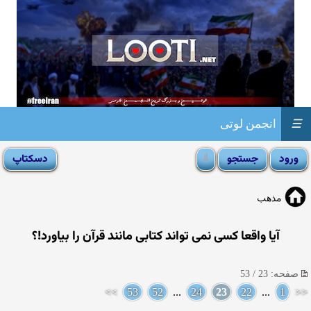
☰
انجمن لوتی
مذهب
آیا واقعا كسی نمی تواند کتابی مانند قرآن را بیاورد!؟
صفحه: 23 / 53
>>
53
52
...
24
23
22
...
1
<<