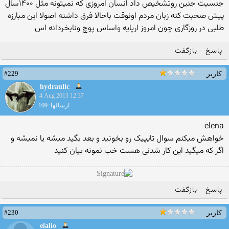
جنسیت جنین روتشخیص داد انسان امروزی که نمیتونه مثل ۱۴۰۰سال
پیش صحبت کنه زبان مردم اونوقت باحالا فرق داشته اصولا این مبارزه
طلبی در روزگاری چون امروز ارپایه واساس پوچ ونابخردانه اس
پاسخ
بازگفت
#229
کاربر
hydraulic
4 Aug 2013 12:37
ارسالها: 109
elena
خواهش میکنم سوال تایپیک رو بخونید و بعد بگید میشه یا نمیشه و
اگر که میگید این کار شدنی هست خب نمونه بیان کنید
پاسخ
بازگفت
#230
کاربر
elalio