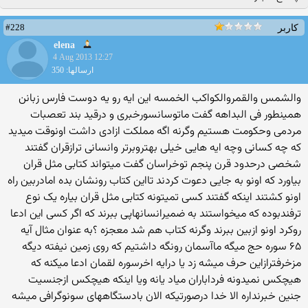
#228
کاربر
elena
4 Aug 2013 12:27
ارسالها: 350
والشمس والقمروالکواکب الخمسه این ایه رو یه دوست فارس زبانن
همینطور فی البداهه گفت ماتوسانسورخبری و درقید بند تعصبات
مردمی وحکومت هستیم وگرنه اگه مملکت ازادی داشت اونوقت میدید
که چه کسانی وچه ایه هایی خیلی بهتروبرتر وانسانی ترازقران گفتند
شخصی درحدود قرن پنجم توخراسان گفت میتواند کتابی مثل قران
بیاورد که اونو به جایی دعوت کردند تااین کتاب رونشان بده امادربین راه
اونو کشتند اینکه گفتند کسی تمیتونه کتابی مثل قران بیاره یک نوع
ترفندبوده که میخواستند به ضمیرانسانهاپی ببرند که اگر کسی این ادعا
روکرد اونو ازبین ببرند وگرنه کتاب هم شد معجزه ؟به عنوان مثال آیه
۶۵ سوره حج میگه ماآسمان رونگه داشتیم که روی زمین نیفته دیگه
مزخرفترازاین حرف میشه زد یا درایه اخرسوره لقمان ادعا میکنه که
هیچکس نمیدونه فرداباران میاد یانه ویا اینکه هیچکس ازجنسیت
جنین خبرنداره الا خدا درصورتیکه الان بادستگاههای سونوگرافی میشه