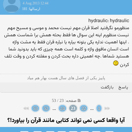
4 Aug 2013 12:44
ارسالها: 181
hydraulic: hydraulic
منظورمو نگرفتید اصلا قران مهم نیست محمد و موسی و مسیح مهم
نیست منظورم اینه این سوال ها فقط بحثه همش برا شماست همش
. اینها اهمیت نداره یکی بتونه بیاره یا نیاره قران فقط یه مشت واژه
است انسان مافوق واژه و کلمه است همه چیزی که باید بدونید شما
هستید شماها .چه اهمیتی داره بحث کردن و مغلته کردن و وقت تلف
کردن
پاییز یکی از فصل های سال هست بهار هم میاد
پاسخ
بازگفت
صفحه: 23 / 53
>>
53
52
...
24
23
22
...
1
<<
آیا واقعا كسی نمی تواند کتابی مانند قرآن را بیاورد!؟