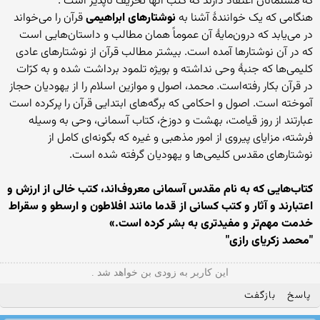
که مسلمانان اعتقاد دارند که کتب آنها تحریف ناپذیر است .
هنگامی که یک خوانندهٔ آشنا به
نوشتارهای ابراهیمی
قرآن را می‌خواند
در می‌یابد که درون‌مایهٔ آن عموماً همان مطالب و داستان‌هایی است
که در آن نوشتارها آمده‌ است. بیشتر مطالب قرآن از نوشتارهای عادی
کلیمی‌ها که جنبهٔ وحی نداشته و بویژه تلمود برداشت شده و به کرّات
در قرآن بکار رفته‌است. محمد، اصول و موازین اسلام را از یهودیان حجاز
آموخته است. اصول و احکامی که برگه‌های ابتدایی قرآن را پرکرده است
عبارتند از روز قیامت، بهشت و دوزخ، کتاب آسمانی، وحی به وسیله
فرشته، مزایای پیروی از امور مذهبی و غیره که بگونه‌ای کامل از
نوشتارهای مقدس کلیمی‌ها و یهودیان گرفته شده است.
کتاب‌هایی که به نام مقدس آسمانی معروف‌اند، کتب خالی از ارزش و
اعتبارند و آثار و کتب کسانی از قدما مانند افلاطون و ارسطو و سقراط
خدمت مهم‌تر و مفید‌تری به‌ بشر کرده ‌است.»
"محمد زکریای رازی"
این کاربر به زودی بن خواهد شد .
پاسخ
بازگفت