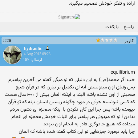
اراده و تفکر خودش تصمیم میگیره.
پاسخ
بازگفت
#226
کاربر
hydraulic
4 Aug 2013 09:23
ارسالها: 109
equilibrium
خب اگر محمد(ص) به این دلیلی که تو میگی گفته من آخرین پیامبرم
پس رقبای اون میتونستن آیه ای تکمیل تر بیارن که در قرآن هیچ
صحبتی از اون نشده باشه البته با اینکه العان بیش از ۱۰۰۰سال هست
که کسی نتونسته حرفی در مورد چگونه زیستن انسان بزنه که تو قرآن
نیومده باشه پس چرا این کارو نکردن یا اینکه معجزه ای نشون مردم
ندادن؟ تو که میدونی هر پیامبر برای اثبات خودش معجزه ای انجام
میداده که هیچ جادوگری قادر به انجام اون نبوده.
چرا باید درمورد چیزهایی تو این کتاب گفته شده باشه که العان