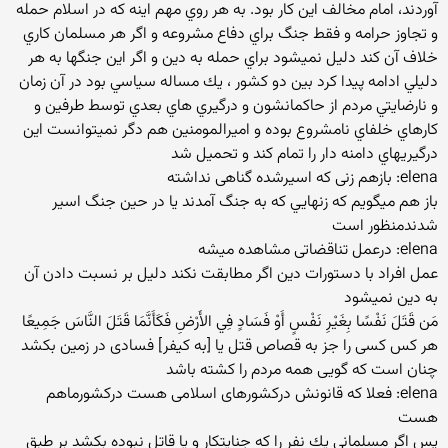
آوردند، امام مخالف این کار بود. به هر روي مهم اينه كه در اسلام حمله
و تجاوز حرامه و فقط جنگ براي دفاع مشروعه و اگر هر مسلمان كاري
خلاف آن كند دليل نميشود براي حمله به دين و اگر اين جنگها به هر
دليلي ادامه پيدا كرد بين دو كشور ، يك مساله سياسي بود در آن زمان
و نارضايتي مردم از حاكمانشون و درگيري هاي بعدي توسط طرفين و
كارهاي خلفاي نامشروع بوده و اميرالمومنين هم دگر نميتوانست اين
درگيريهاي دامنه دار را تمام كند و تحميل شد
elena: بازهم زنی که اسیرشده گناهی نداشته
باز هم ميگويم كه زنهايي كه به جنگ آمدند يا در حين جنگ اسير
شدندمنظور است
elena: درعمل تناقضاتی مشاهده میشه
عمل افراد با دستورات دين اگر مطابقت نكند دليل بر نسبت دادن آن
به دين نميشود
مَن قَتَلَ نَفْسًا بِغَيْرِ نَفْسٍ أَوْ فَسَادٍ فِي الأَرْضِ فَكَأَنَّمَا قَتَلَ النَّاسَ جَمِيعًا
هر كس كسى را جز به قصاص قتل يا [به كيفر] فسادى در زمين بكشد
چنان است كه گويى همه مردم را كشته باشد
elena: فعلا که قانونش درکشورهای اسلامی هست درکشورماهم
هست
پس اگر مسلماني يك نفر را كه جنايتكار و يا قاتل نبوده بكشد بر طبق