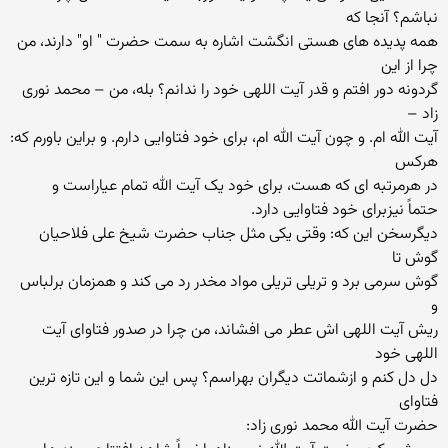
نباشم؟ آنجا که
همه پدیده های هستی انگشت اشاره به سمت حضرت " او" دارند، من
چرا از این
گردونه دور افتم و قدر آیت اللهی خود را ندانم؟ بله، من – محمد نوری
زاد –
آیت الله ام. و چون آیت الله ام، برای خود فتاوایی دارم. و براین باورم که:
هرکس
در هرمرتبه ای که هست، برای خود یک آیت الله تمام عیاراست و
حتماً نیزبرای خود فتاوایی دارد.
دیگرسخن این که: وقتی یکی مثل جناب حضرت شیخ علی فلاحیان
گوش تا
گوش سرمی برد و تریلی تریلی مواد مخدر رد می کند و همزمان برلباس
و
ریش آیت اللهی اش عطر می افشاند، من چرا در صدور فتاوای آیت
اللهی خود
دل دل کنم و ازشماتت دیگران بهراسم؟ پس این شما و این تازه ترین
فتاوای
حضرت آیت الله محمد نوری زاد: