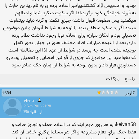
نهدیه و ام‌عبیس آزاد گشتند.پیامبر اسلام برده‌ای به نام زید بن حارث را
به فرزند خواندگی خود برگزید،لذا اگر سكوت ميكرد شما و امثالهم
ميگفتيد پس معلومه قبول داشته چيزي نگفته و گرنه نبايد بيتفاوت
ميبود اگر رد ميكرد منطقي نبود با توجه به شرايط آنزمان و اين موضوعي
تحميلي بود و امكان مبارزه براي اسلام نوپا وجود نداشت نظام برده
داري بعد از اينهمه مبارزات افراد مختلف هنوز در جهان بطور كامل
برچيده نشده است چه برسد در شرايط آن عهد لذا اين مغالطه است
كه بخواهيد اين موضوع كه جزوي از قوانين امضايي و تحميلي بوده رو
دستاويزي قرار داد و بدون توجه به شرايط آن زمان حكم صادر نمود
پاسخ
بازگفت
#354
کاربر
elena
2 Nov 2013 21:28
ارسالها: 350
keivan58: به هر روي مهم اينه كه در اسلام حمله و تجاوز حرامه و
فقط جنگ براي دفاع مشروعه و اگر هر مسلمان كاري خلاف آن كند