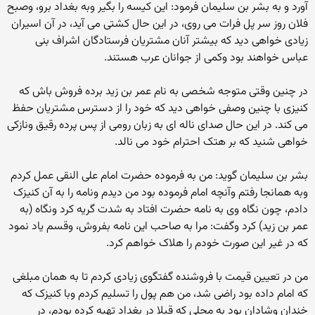
آورد و به بشر بن سلیمان فرمود: این کیسه را بگیر وبه بغداد برو، وصبح
فلان روز سر پل فرات مى روى، در این حال کشتى مى آید، در آن اسیران
زیادى خواهى دید که بیشتر آنان مشتریان فرستادگان اشراف بنى
عباس خواهند بود وکمى از جوانان عرب هستند.
در چنین وقتى متوجه شخصى به نام عمر بن زید برده فروش باش که
کنیزى با چنین وصفى خواهى دید که خود را از دسترس مشتریان حفظ
مى کند. در این حال صداى ناله اى به زبان رومى از پس پرده رقیق ونازکى
خواهى شنید که بر هتک احترام خود مى نالد.
بشر بن سلیمان گوید: من به فرموده حضرت امام على النقى عمل کردم
وبه همانجا رفتم وآنچه امام فرموده بود من دیدم ونامه را به آن کنیزک
دادم، چون نگاه وى به نامه حضرت افتاد به شدت گریه کرد ونگاه (به
عمر بن زید) کرد وگفت: مرا به صاحب این نامه بفروش، وقسم یاد نمود
که در غیر این صورت خودم را هلاک خواهم کرد.
من در تعیین قیمت با فروشنده گفتگوى زیادى کردم تا به همان مبلغى
که امام داده بود راضى شد، من هم پول را تسلیم کردم وبا کنیزک که
خندان وشادان بود به محلى که قبلا در بغداد تهیه کرده بودم، در