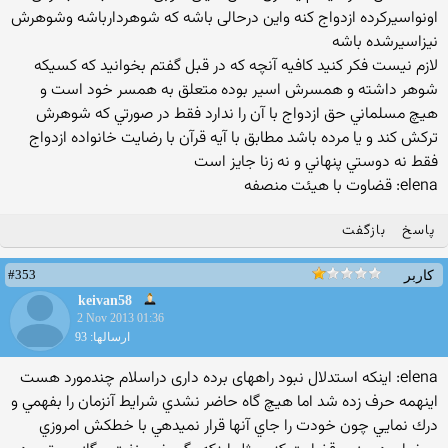
اونواسیرکرده ازدواج کنه واین درحالی باشه که شوهردارباشه وشوهرش
نیزاسیرشده باشه
لازم نيست فكر كنيد كافيه آنچه كه در قبل گفتم بخوانيد كه كسيكه
شوهر داشته و همسرش اسير بوده متعلق به همسر خود است و
هيچ مسلماني حق ازدواج با آن را ندارد فقط در صورتي كه شوهرش
تركش كند و يا مرده باشد مطابق با آيه قرآن با رضايت خانواده ازدواج
فقط نه دوستي پنهاني و نه زنا جايز است
elena: قضاوت با هیئت منصفه
پاسخ
بازگفت
#353
کاربر
keivan58
2 Nov 2013 01:36
ارسالها: 93
elena: اینکه استدلال نبود راههای برده داری دراسلام چندمورد هست
اينهمه حرف زده شد اما هيچ گاه حاضر نشدي شرايط آنزمان را بفهمي و
درك نمايي چون خودت را جاي آنها قرار نميدهي با خطكش امروزي