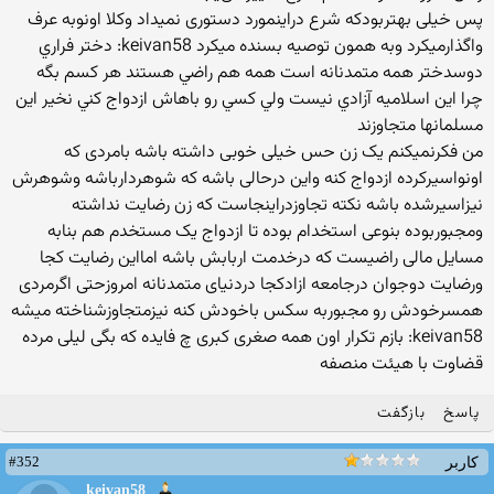
پس خیلی بهتربودکه شرع دراینمورد دستوری نمیداد وکلا اونوبه عرف
واگذارمیکرد وبه همون توصیه بسنده میکرد keivan58: دختر فراري
دوسدختر همه متمدنانه است همه هم راضي هستند هر كسم بگه
چرا اين اسلاميه آزادي نيست ولي كسي رو باهاش ازدواج كني نخير اين
مسلمانها متجاوزند
من فکرنمیکنم یک زن حس خیلی خوبی داشته باشه بامردی که
اونواسیرکرده ازدواج کنه واین درحالی باشه که شوهردارباشه وشوهرش
نیزاسیرشده باشه نکته تجاوزدراینجاست که زن رضایت نداشته
ومجبوربوده بنوعی استخدام بوده تا ازدواج یک مستخدم هم بنابه
مسایل مالی راضیست که درخدمت اربابش باشه امااین رضایت کجا
ورضایت دوجوان درجامعه ازادکجا دردنیای متمدنانه امروزحتی اگرمردی
همسرخودش رو مجبوربه سکس باخودش کنه نیزمتجاوزشناخته میشه
keivan58: بازم تکرار اون همه صغری کبری چ فایده که بگی لیلی مرده
قضاوت با هیئت منصفه
پاسخ
بازگفت
#352
کاربر
keivan58