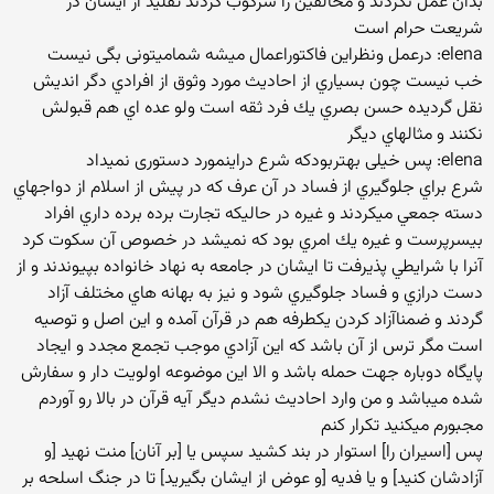
بدان عمل نكردند و مخالفين را سركوب كردند تقليد از ايشان در
شريعت حرام است
elena: درعمل ونظراین فاکتوراعمال میشه شمامیتونی بگی نیست
خب نيست چون بسياري از احاديث مورد وثوق از افرادي دگر انديش
نقل گرديده حسن بصري يك فرد ثقه است ولو عده اي هم قبولش
نكنند و مثالهاي ديگر
elena: پس خیلی بهتربودکه شرع دراینمورد دستوری نمیداد
شرع براي جلوگيري از فساد در آن عرف كه در پيش از اسلام از دواجهاي
دسته جمعي ميكردند و غيره در حاليكه تجارت برده برده داري افراد
بيسرپرست و غيره يك امري بود كه نميشد در خصوص آن سكوت كرد
آنرا با شرايطي پذيرفت تا ايشان در جامعه به نهاد خانواده بپيوندند و از
دست درازي و فساد جلوگيري شود و نيز به بهانه هاي مختلف آزاد
گردند و ضمناآزاد كردن يكطرفه هم در قرآن آمده و اين اصل و توصيه
است مگر ترس از آن باشد كه اين آزادي موجب تجمع مجدد و ايجاد
پايگاه دوباره جهت حمله باشد و الا اين موضوعه اولويت دار و سفارش
شده ميباشد و من وارد احاديث نشدم ديگر آيه قرآن در بالا رو آوردم
مجبورم ميكنيد تكرار كنم
پس [اسيران را] استوار در بند كشيد سپس يا [بر آنان] منت نهيد [و
آزادشان كنيد] و يا فديه [و عوض از ايشان بگيريد] تا در جنگ اسلحه بر