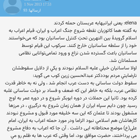
1 Nov 2013 17:53
ارسالها: 93
elena: یعنی ایرانیهابه عربستان حمله کردند
به گفته هما کاتوزیان نقطه شروع جنگ اعراب و ایران، قیام اعراب به
اسلام گرویدهٔ بین النهرین تحتِ کنترل ساسانیان بود که می‌خواستند
خود را از سلطه ساسانیان خارج کنند. سرکوب این قیام توسط
ساسانیان باعث گسترده شدن نزاع و ورود تمامی‌توانایی نظامی
مسلمانان شد.
اولا ساسانيان خيلي عليه السلام نبودند و يكي از دلايل سقوطشان
نارضايتي مردم بوددکتر عبدالحسین زرین کوب می گوید:
سقوط دولت ساسانی به دست عرب انجام شد ، ولی نه به خاطر قدرت
نظامی عرب، بلکه به خاطر اين كه ضعف و فساد بر دولت ساسانی غلبه
کرده بود. ثانيا اين حملات در دوره ابوبكر شروع و در دوره عمر به اوج
رسيد چون دايم سپاه ايران از همان زمان شروع به درگيري ، در مرزها
مشغول بودند تا عثمان كه اين سه خليفه مورد قبول و مشروع نبودند
كارهاشان هم اسلامي نبود الزاما ودر مورد حمله اعراب به ایران، امام
علی(ع) موضع محتاطانه ايی داشت . آن جا که اعراب به دفاع مشروع
می پرداختند، حضرت موافق بود، اما وقتی که عرب ها به ظلم رو مي