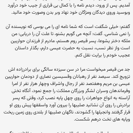
آمدیم. پس از ورود، دیدم نامه را با کمال بى قرارى از جیب خود درآورد
وبوسید وروى دیدگان ومژگان خود نهاد وبر بدن وصورت خود مالید.
گفتم: خیلى شگفت است که شما نامه اى را مى بوسى که نویسنده آن
را نمى شناسى. گفت: آنچه مى گویم بشنو، تا علت آن را دریابى: من
ملکه دختر یشوعا، پسر قیصر روم هستم، مادرم از فرزندان حواریین
است واز نظر نسب، نسبت به حضرت عیسى دارم، بگذار داستان
عجیب خودم را برایت نقل کنم.
جد من قیصر میخواست مرا در سن سیزده سالگى براى برادرزاده اش
تزویج کند. سیصد نفر از رهبانان وقسیسین نصارى از دودمان حواریین
عیسى بن مریم وهفتصد نفر از رجال واشراف وچهار هزار نفر از امرا
وفرماندهان وسران لشگر وبزرگان مملکت را جمع نمود، آنگاه تختى
آراسته به انواع جواهرات را روى چهل پایه نصب کرد، وقتى که پسر
برادرش را روى آن نشانید صلیبها را بیرون آورد واسقفها پیش روى او
قرار گرفتند وانجیلها را گشودند، ناگهان صلیبها از بلندى روى زمین ریخت
وپایه هاى تخت درهم شکست.