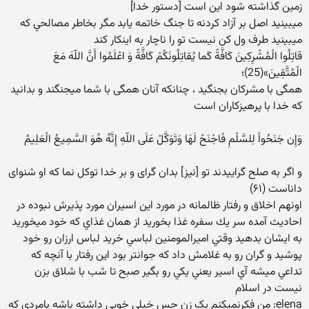
زمين گذاشته شود اين است [دستور خدا]
ميبينيد اصل بر آزاد كردنه تا جنگ خاتمه يابد مگر بخاطر مصالحي كه
ميبينيد طرف ول كن نيست تو را ناچار به اينكار كند
قاتِلُوا الْمُشْرِکِینَ کَافَّةً کَما یُقاتِلُونَکُمْ کَافَّةً وَ اعْلَمُوا أَنَّ اللّهَ مَعَ
الْمُتَّقِینَ»(25)؛
همگی با مشرکان بجنگید ، چنانکه آنان همگی با شما می‏جنگند و بدانید
که خدا با پرهیزکاران است
وَإِن جَنَحُواْ لِلسَّلْمِ فَاجْنَحْ لَهَا وَتَوَكَّلْ عَلَى اللّهِ إِنَّهُ هُوَ السَّمِيعُ الْعَلِيمُ
و اگر به صلح گراييدند تو [نيز] بدان گراى و بر خدا توكل نما كه او شنواى
داناست (۶۱)
اونهم اخلاق و رفتار ظالمانه در مورد اين اسيران مورد پذيرش نبوده در
احاديث آمده سر يك سفره غذا بخوريد از همان غذاي كه خود ميخوريد
به ايشان بدهيد وقتي اميرالمومنين لباسي خريد لباس ارزان رو خود
پوشيد و گران رو به غلامش داد كه جوانتر بود اين رفتار با آنچه كه
تداعي ميشه آي اسير يعني يكي رو بگير صبح تا شب با شلاق بزن
نيست در اسلام
elena: من فکرنمیکنم یک زن حس خیلی خوبی داشته باشه بامردی که