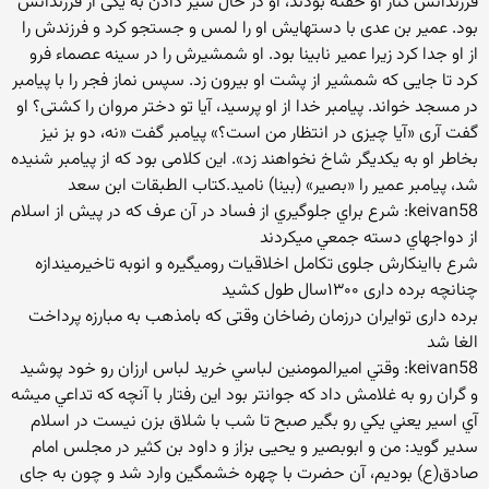
فرزندانش کنار او خفته بودند، او در حال شیر دادن به یکی از فرزندانش
بود. عمیر بن عدی با دستهایش او را لمس و جستجو کرد و فرزندش را
از او جدا کرد زیرا عمیر نابینا بود. او شمشیرش را در سینه عصماء فرو
کرد تا جایی که شمشیر از پشت او بیرون زد. سپس نماز فجر را با پیامبر
در مسجد خواند. پیامبر خدا از او پرسید، آیا تو دختر مروان را کشتی؟ او
گفت آری «آیا چیزی در انتظار من است؟» پیامبر گفت «نه، دو بز نیز
بخاطر او به یکدیگر شاخ نخواهند زد». این کلامی بود که از پیامبر شنیده
شد، پیامبر عمیر را «بصیر» (بینا) نامید.کتاب الطبقات ابن سعد
keivan58: شرع براي جلوگيري از فساد در آن عرف كه در پيش از اسلام
از دواجهاي دسته جمعي ميكردند
شرع بااینکارش جلوی تکامل اخلاقیات رومیگیره و انوبه تاخیرمیندازه
چنانچه برده داری ۱۳۰۰سال طول کشید
برده داری توایران درزمان رضاخان وقتی که بامذهب به مبارزه پرداخت
الغا شد
keivan58: وقتي اميرالمومنين لباسي خريد لباس ارزان رو خود پوشيد
و گران رو به غلامش داد كه جوانتر بود اين رفتار با آنچه كه تداعي ميشه
آي اسير يعني يكي رو بگير صبح تا شب با شلاق بزن نيست در اسلام
سدیر گوید: من و ابوبصیر و یحیی بزاز و داود بن کثیر در مجلس امام
صادق(ع) بودیم، آن حضرت با چهره خشمگین وارد شد و چون به جای