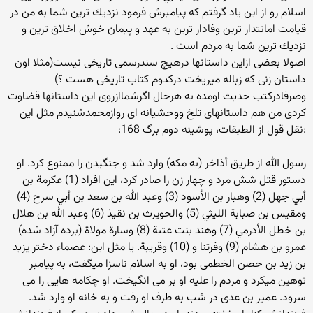
اسلام رو از اين ياد گرفتم كه پيامبرش فرمود نزديك ترين شما به من در
قيامت امانتدار ترين وفادار ترين به عهد و پيمان خوش اخلاق ترين و
نزديك ترين شما به مردم است .
اصولا بعضی ازاین داستانها درهیچ سندرسمی تاریخی نیست(مثلا اون
داستان زنی که زباله میریخت درکدوم کتاب تاریخی هست ؟)
وصرفادرکتب حدیث اومده به هرحال اگرشماازروی این داستانها قضاوت
کردی من هم داستانهای تلخ ووحشیانه ای روازمحمدشنیدم مثل این
:نقل قول از الطبقات، پوشینه دوم برگ 168:
رسول الله از طریق أذاخر (به مکه) وارد شد و جنگیدن را ممنوع کرد. او
دستور قتل شش مرد و چهار زن را صادر کرد، این افراد (1) عكرمة بن
أبي جهل (2) وهبار بن الأسود (3) وعبد الله بن سعد بن أبي سرح (4)
ومقيس بن صبابة الليثي (5) والحويرث بن نقيذ (6) وعبد الله بن هلال
بن خطل الأدرمي (7) وهند بنت عتبة (8) وسارة مولاة (برده آزاد شده)
عمرو بن هشام (9) وفرتنا و (10) وقريبة. یا مثل این: عصماء دختر یزید
بن زید بن حصن الخطمی بود، او به اسلام ناسزا میگفت، به پیامبر
توهین میکرد و مردم را علیه او بر می انگیخت. او چکامه هایی را می
سرود. عمیر بن عدی در شب به طرف او رفت و به خانه او وارد شد.