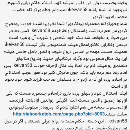
وخوشوقتیست ولی این دلیل نمیشه کهدر اسلام حاکم براین کشورها
نیزوجود نداشته باشه keivan58: نمیدونم چطوری تو کله حضرت
محمد راه پیدا کردی
شماچطورتوکله محمدراه پیداکردی؟ شما نظروبرداشت خودت رومطرح
کردی من هم برداشت واستدلال ونظرخودم keivan58: کسی بخاطر
دین صرفا رد نخواهد شد بلکه خود شخص و شهرت آن و غیره است
درعمل ونظراین فاکتوراعمال میشه شمامیتونی بگی نیست keivan58:
همینکه هست مهمه بر اساس دروغ نتیجه و تصور باطل حاصل میشه
این یک مثال ملموس بود وگرنه درکتابهای حدیث وتاریخ مثالهای
متعددی رو میشه نام برد اصلا یک مثال ازحرف خودت keivan58: پس
امام رضا هم برده بايد باشه چون مادرش كنيز بود هورا عجب استدلالي
در اسلام برده اي كه با ازدواج با مسلمان صاحب فرزند شود خود بخود
آزاد است
اینکه استدلال نبود راههای برده داری دراسلام چندمورد هست که یکی
ازاونها ازطریق والدین هست البته اگریکی ازوالدین ازادباشه فرزندهم
ازادمحسوب میشه من هم اشاره کردم که پدرومادر میتونیداینوتواین
سایت ببینید
http://tahoorkotob.com/page.php?pid=8053
keivan58: . این دسته احکام مقید به رواج عرفی هستند و اگر در طول
زمان متروک شوند، حکم شرع تغییر می‌یابد