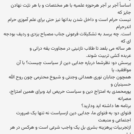
اساساً آجر بر آجر هرحوزه علمیه با هر مختصات و با هر نیّت نهادن
جایز که
نیست حرام است و داخل شدن بدانها نیز حتی برای علم آموزی حرام
اندرحرام
است. چه برسد به تشکیلات فرعونی جناب مصباح یزدی و ردیف بودجه
ای که
هر ساله می بلعد تا طلاب نازنینی در مجاورت یقه درانی و
عربده کشی تربیت شوند.
پرسش دو: نظرشما درباره جدایی دین از سیاست چیست؟ با آن
موافقید، یا
همچون جنابان نوری همدانی وجنتی و شیوخ محترمی چون روح الله
حسینیان و
پورمحمدی به امتزاج دین و سیاست حریص اید وبرای همین امتزاج،
مصرانه
برنامه ها داشته اید ودارید؟
فتوای دو: به فتوای ما، جدایی دین ازسیاست نه تنها یک ضرورت
اجتماعی و منبعث
ازتجربیات پرهزینه بشری بل یک واجب شرعی است و هرکس در هر