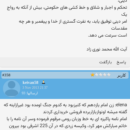
دینی،
تحکم و اجبار و شلاق و خط کشی های حکومتی، بیش از آنکه به رواج
یک
امر دینی توفیق یابد، به نفرت گستری از خدا و پیغمبر و هر چه
مقدسات
است سرعت می دهد.
آیت الله محمد نوری زاد
پاسخ
بازگفت
#358
کاربر
keivan58
3 Nov 2013 21:37
ارسالها: 93
elena: زن امام یازدهم که کنیزبود به کدوم جنگ اومده بود غیرازاینه که
گفته میشه اونوازبازاربرده فروشی خریداری کردند
امام نامه پاکیزه اى به خط وزبان رومى مرقوم فرموده وسر آن نامه را با
خاتم مبارکش مهر کرد، وکیسه زردى که در آن 225 اشرفى بود بیرون