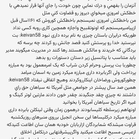
آنزمان را بفهمي و درك نمايي چون خودت را جاي آنها قرار نميدهي با
خطكش امروزي ميخواي ديروز رو قضاوت كني مثل
من باخطکش امروزی نمیسنجم باخطکش کوروش که ۱۱۶۱سال قبل
ازپیامبرمیسنجم که اونوتقبیح واجازه همچین کاری روبه کسی نداد
طوریکه درایران باستان چیزی به نام برده داری نبود keivan58: بت
نپرستيد خدا رو پرستش كنيد قصد جانش رو كردند چه برسه كه
بردگاني كه خريدند و مالكش هستند رها كنند در مديريت ميگويند مدير
بايد متناسب با پتانسیل زير دستان دستورات رو بدهد
چطوربا بت پرستی وحرام کردن شراب که یک امرمعمول بود به مبارزه
پرداخت ولی اگربابرده داری مبارزه میکرد زمین به اسمان میامد
چطورکوروش ورضاخان اینکارروکردند وهیچ اتفاقی نیفتاد keivan58:
همين صد سال پيشتر در جوامعي مثل آمريكا نه سياهان حق راي
داشتند نه چيزي چقد جنگيدند چقدر خون دادند مارتين لوتر كينگ و
غيره اگر تاريخ سياهان آمريكا را بخوانيد
اونهاهم زیرسلطه کلیسابودند درهمون زمان وقتی لینکلن بابرده داری
مبارزه میکرد درکلیساها این سخن انجیل برروی منبرهای روزیکشنبه
قراوت میشدکه شمابردگان ازاربابان خودبه همان سان اطاعت کنیدکه
ازعیسی مسیح اطاعت میکنید واگرپیشرفتهایی درتکامل اخلاق