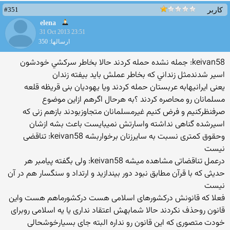
#351
کاربر
elena
31 Oct 2013 23:51
ارسالها: 350
keivan58: جمله نشده حمله كردند حالا بخاطر سركشي خودشون
اسير شدندمثل زنداني كه بخاطر عملش بايد بيفته زندان
یعنی ایرانیهابه عربستان حمله کردند ویا یهودیان بنی قریظه قلعه
مسلمانان رو محاصره کردند ؟به هرحال اگرهم ازاین موضوع
صرفنظرکنیم و فرض کنیم غیرمسلمانان متجاوزبودند بازهم زنی که
اسیرشده گناهی نداشته واسارتش نمیبایست باعث بشه ازشان
وحقوق کمتری نسبت به سایرزنان برخواربشه keivan58: تناقضی
نیست
درعمل تناقضاتی مشاهده میشه keivan58: ولی بگفته پیامبر هر
حدیثی که با قرآن مطابق نبود دور بیندازید و ارتداد و سنگسار هم در آن
نیست
فعلا که قانونش درکشورهای اسلامی هست درکشورماهم هست واین
قانون روحذف نکردند حالا شمابهش اعتقاد نداری یا یه اسلامی روبرای
خودت متصوری که این قانون رو نداره البته جای بسیارخوشحالی