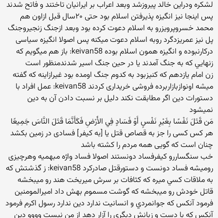
لشکره ودراین خالد پیروزشد وبعد اعراب بر ایرانیان تاختند و فاتح شدند
پس اینجا نیز انگیزه پذیرفتن اسلام بود حتی ۲۰سال قبل ازاون هم
محمد خسروپرویزرو به اسلام دعوت کرده بود وبعد ازجنگ زنجیروجنگ
پل نیز عمریزدگرد روبه اسلام دعوت میکنه پس اصولا انگیزه سیاسی
درکارنبوده و انگیزه همون اسلام بوده keivan58: باز هم ميگويم كه
زنهايي كه به جنگ آمدند يا در حين جنگ اسير شدندمنظور است
زن امام یازدهم که کنیزبود به کدوم جنگ اومده بود غیرازاینه که گفته
میشه اونوازبازاربرده فروشی خریداری کردند keivan58: عمل افراد با
دستورات دين اگر مطابقت نكند دليل بر نسبت دادن آن به دين
نميشود
مَن قَتَلَ نَفْسًا بِغَيْرِ نَفْسٍ أَوْ فَسَادٍ فِي الأَرْضِ فَكَأَنَّمَا قَتَلَ النَّاسَ جَمِيعًا
هر كس كسى را جز به قصاص قتل يا [به كيفر] فسادى در زمين بكشد
چنان است كه گويى همه مردم را كشته باشد
خب سنگساررو کیفرفساد دونستند اصولا فساد واژه مبهمیه وهرچیزی
رومیشه فساد دونست و دستورقتل صادرکرد keivan58: ز گذشتش كه
به ملاقات كسي ميره كه كثافات بر سرش ميريخت هند رو ميبخشه
قاتل خودش رو ميبخشه كه گوشت مسموم بهش داد اميرالمومنين
فرمود آنكس كه جوانمردي و انسانيت ندارد دين ندارد رسول اكرم فرمود
آنكس كه با دست و زبانش ديگري را آزار دهد از من نيست وووو دين