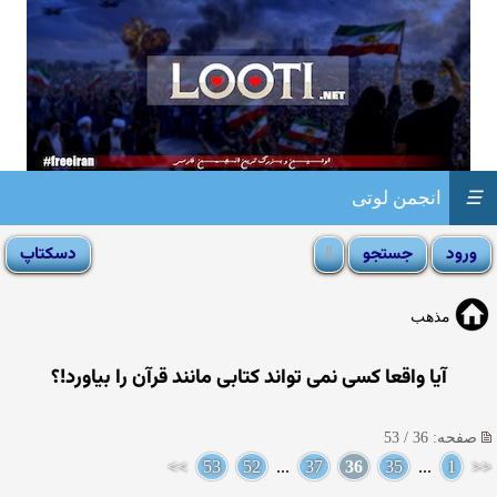
☰
انجمن لوتی
مذهب
آیا واقعا كسی نمی تواند کتابی مانند قرآن را بیاورد!؟
صفحه: 36 / 53
>>
53
52
...
37
36
35
...
1
<<