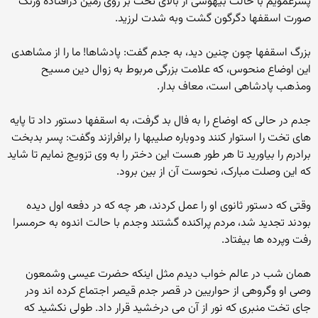
پسرعمویم با حالت بیهوشى از بالاى تخت بر روى زمین درافتاده ورنگ
صورت اسقفها دگرگون گشت وبه شدت لرزید.
بزرگ اسقفها چون چنین دید، به جدم گفت: پادشاها! ما را از مشاهدى
این اوضاع منحوس، که علامت بزرگى مربوط به زوال دین مسیح
ومذهب پادشاهى است، معاف بدار.
جدم در حالى که اوضاع را به فال بد گرفت، به اسقفها دستور داد تا پایه
هاى تخت را استوار کنند ودوباره صلیبها را برافرازند وگفت: پسر بدبخت
برادرم را بیاورید تا هر طور هست این دختر را به وى تزویج نمایم تا شاید
که این وصلت مبارک، نحوست آن از بین برود.
وقتى که دستور ثانوى او را عمل کردند، هر چه که در دفعه اول دیده
بودند تجدید شد، مردم پراکنده گشتند وجدم با حالت اندوه به حرمسرا
رفت وپرده ها بیفتاد.
همان شب در عالم خواب دیدم مثل اینکه حضرت عیسى وشمعون
وصى او وگروهى از حواریین در قصر جدم قیصر اجتماع کرده اند ودر
جاى تخت منبرى که نور از آن مى درخشید قرار داد. طولى نکشید که