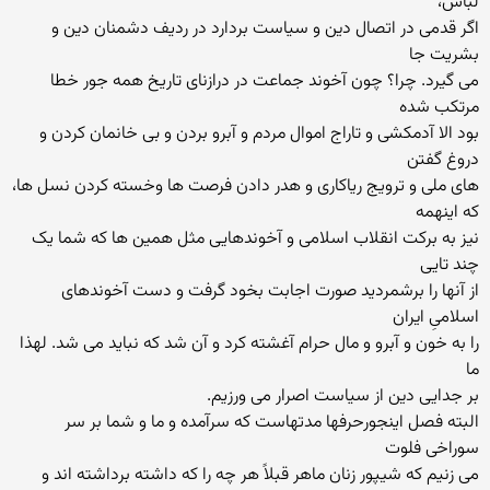
لباس،
اگر قدمی در اتصال دین و سیاست بردارد در ردیف دشمنان دین و
بشریت جا
می گیرد. چرا؟ چون آخوند جماعت در درازنای تاریخ همه جور خطا
مرتکب شده
بود الا آدمکشی و تاراج اموال مردم و آبرو بردن و بی خانمان کردن و
دروغ گفتن
های ملی و ترویج ریاکاری و هدر دادن فرصت ها وخسته کردن نسل ها،
که اینهمه
نیز به برکت انقلاب اسلامی و آخوندهایی مثل همین ها که شما یک
چند تایی
از آنها را برشمردید صورت اجابت بخود گرفت و دست آخوندهای
اسلامیِ ایران
را به خون و آبرو و مال حرام آغشته کرد و آن شد که نباید می شد. لهذا
ما
بر جدایی دین از سیاست اصرار می ورزیم.
البته فصل اینجورحرفها مدتهاست که سرآمده و ما و شما بر سر
سوراخی فلوت
می زنیم که شیپور زنان ماهر قبلاً هر چه را که داشته برداشته اند و