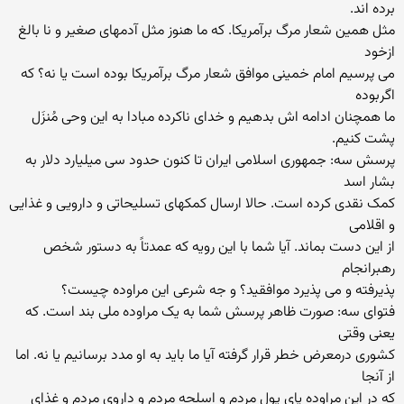
برده اند.
مثل همین شعار مرگ برآمریکا. که ما هنوز مثل آدمهای صغیر و نا بالغ
ازخود
می پرسیم امام خمینی موافق شعار مرگ برآمریکا بوده است یا نه؟ که
اگربوده
ما همچنان ادامه اش بدهیم و خدای ناکرده مبادا به این وحی مُنزَل
پشت کنیم.
پرسش سه: جمهوری اسلامی ایران تا کنون حدود سی میلیارد دلار به
بشار اسد
کمک نقدی کرده است. حالا ارسال کمکهای تسلیحاتی و دارویی و غذایی
و اقلامی
از این دست بماند. آیا شما با این رویه که عمدتاً به دستور شخص
رهبرانجام
پذیرفته و می پذیرد موافقید؟ و جه شرعی این مراوده چیست؟
فتوای سه: صورت ظاهر پرسش شما به یک مراوده ملی بند است. که
یعنی وقتی
کشوری درمعرض خطر قرار گرفته آیا ما باید به او مدد برسانیم یا نه. اما
از آنجا
که در این مراوده پای پول مردم و اسلحه مردم و داروی مردم و غذای