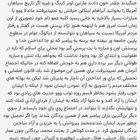
جنگيدند چقدر خون دادند مارتين لوتر كينگ و غيره اگر تاريخ سياهان
آمريكا را بخوانيد آبراهام لينكلن حرفش رو نميپذيرفتند ماندلا ووو با
مبارزات بسيار بالاخره به جايي رسيد كلبه عمو تام خود تصويري از اون
زمان است امروز هم با اينهمه هنوز نژاد پرستي هست در گفتار و رفتار
مردم آمريكا نسبت به سياهان و نتوانسته از ديالوگ عوام در سطوح
پايين جامعه ور بيفته چه برسه به پيامبر كه تو جا انداختن خدا و
پرستش اون و مبارزه با بت پرستي گير بود محلي براي اسلام كه تازه در
طفوليت و ابتداي كار بود وجود نداشت كه بخواهد يك تنش و مبارزه
طولاني ديگر سر برده داري هم به خودش اضافه كنه در حاليكه اجتماع
آنزمان هم نميپذيرفت براي همين اين موضوع شد يك قانون امضايي و
تحميلي كه براي ور انداختن آن ناچار به پذيرش شد ليكن به بهانه هاي
مختلف مردم را تشويق به آزاد نمودن ايشان نمود از اينكه با ايشان
خوب رفتار بشود بخاطر قسم روزه ثواب ووو حديث هاي زيادي بود كه
ايشان را آزاد كنند و نه تنها آزاد بلكه به ايشان از فرداي آزادي كمك كنند
و تنهايشان نگذارند تا بتوانند در اجتماع روي پاي خود بايستند از سوي
ديگر بزرگترين ياران پيامبر هم از همين بردگان شدند چرا اگر تحميل بود
چطور مريد ايشان شدندمحمد پیروانش را به خریدن و آزاد ساختن
بردگان تشویق کرد. در مدت کوتاهی از بعثت محمد، بردگانی چون عمار
یاسر، بلال حبشی، هلال حبشی، ابوفهیره و کنیزانی چون لبینه، زنیره،