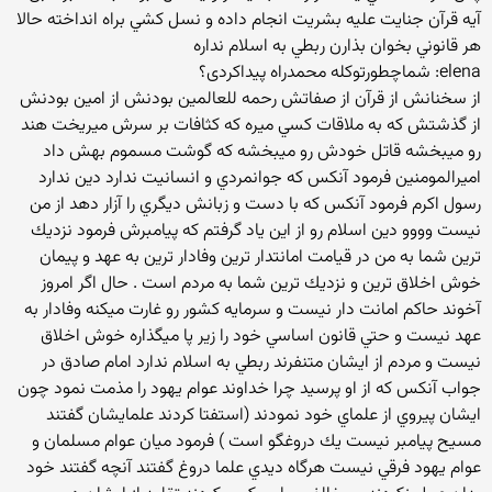
آيه قرآن جنايت عليه بشريت انجام داده و نسل كشي براه انداخته حالا
هر قانوني بخوان بذارن ربطي به اسلام نداره
elena: شماچطورتوکله محمدراه پیداکردی؟
از سخنانش از قرآن از صفاتش رحمه للعالمين بودنش از امين بودنش
از گذشتش كه به ملاقات كسي ميره كه كثافات بر سرش ميريخت هند
رو ميبخشه قاتل خودش رو ميبخشه كه گوشت مسموم بهش داد
اميرالمومنين فرمود آنكس كه جوانمردي و انسانيت ندارد دين ندارد
رسول اكرم فرمود آنكس كه با دست و زبانش ديگري را آزار دهد از من
نيست وووو دين اسلام رو از اين ياد گرفتم كه پيامبرش فرمود نزديك
ترين شما به من در قيامت امانتدار ترين وفادار ترين به عهد و پيمان
خوش اخلاق ترين و نزديك ترين شما به مردم است . حال اگر امروز
آخوند حاكم امانت دار نيست و سرمايه كشور رو غارت ميكنه وفادار به
عهد نيست و حتي قانون اساسي خود را زير پا ميگذاره خوش اخلاق
نيست و مردم از ايشان متنفرند ربطي به اسلام ندارد امام صادق در
جواب آنكس كه از او پرسيد چرا خداوند عوام يهود را مذمت نمود چون
ايشان پيروي از علماي خود نمودند (استفتا كردند علمايشان گفتند
مسيح پيامبر نيست يك دروغگو است ) فرمود ميان عوام مسلمان و
عوام يهود فرقي نيست هرگاه ديدي علما دروغ گفتند آنچه گفتند خود