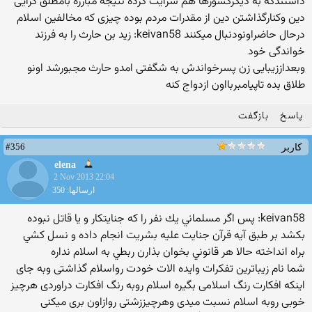
داشتندکه به دیگرکشورها هم سرایت کرده نتیجه مبارزه بامطلق گرایی
دین وکنارگذاشتن دین از مقدرات مردم بوده چیزی که مخالفین اسلام
درحال حاضراونودنبال میکنند keivan58: زید بن حارث را به فرزند
خواندگی خود
وبعداززیبایی زن پسرخواندش به شگفتی امدو حارث مجبورشد اونو
طلاق بده تاپیامبربااون ازدواج کنه
پاسخ
بازگفت
#356
کاربر
elena
2 Nov 2013 22:04
ارسالها: 350
keivan58: پس اگر مسلماني يك نفر را كه جنايتكار و يا قاتل نبوده
بكشد بر طبق آيه قرآن جنايت عليه بشريت انجام داده و نسل كشي
براه انداخته حالا هر قانوني بخوان بذارن ربطي به اسلام نداره
شما نام زیباترین تفکرات وایده الات خودت رواسلام گذاشتی وبه جای
اینکه افکارت رنگ اسلامی بگیره اسلام روبه رنگ افکارت دراوردی هرچیز
خوبی روبه اسلام نسبت میدی وهرچیززشتی روازاون بری میکنی