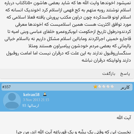
نمیشود اخوندها وایت الله ها که شاید بعضی هاشون ۵۰تاکتاب درباره
اسلام نوشتند روبه متهم به کج فهمی ازاسلام کرد اخوندیک انسانه که
اسلام اونو فاسدکرده چون دراون مکتب پرورش یافته فعلا اسلامی که
مورد توافق اکثریت هست همین اسلامیست که اخوندها معرفی
کردندودرطول تاریخ ازحکومت ابوبکروعمرو خلفای عباسی وبنی امیه تا
قاجارو خمینی اجراکردند ومابااین اسلام مشکل داریم نه بااسلام خیالی
یاارمانی که بعضی مردم خودشون پیامبراون هستند ومثلا
سنگسارروقبول ندارند به این علت که درقران نیست اما امامت روقبول
دارند ولواینکه درقران نباشه
پاسخ
بازگفت
#357
کاربر
keivan58
3 Nov 2013 21:15
ارسالها: 93
آیت الله
نخست این که وقتی یک پشّه و یک قورباغه آیت الله اند، من چرا