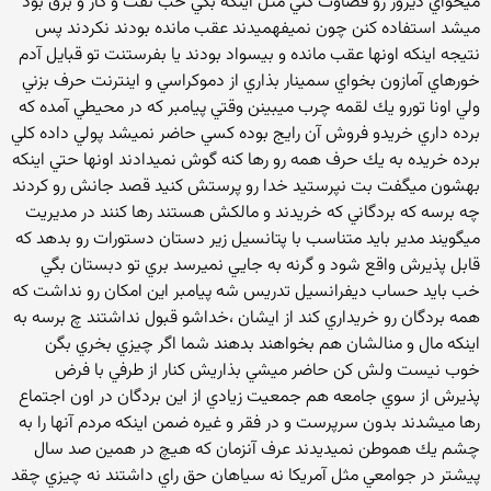
ميخواي ديروز رو قضاوت كني مثل اينكه بگي خب نفت و گاز و برق بود
ميشد استفاده كنن چون نميفهميدند عقب مانده بودند نكردند پس
نتيجه اينكه اونها عقب مانده و بيسواد بودند يا بفرستنت تو قبايل آدم
خورهاي آمازون بخواي سمينار بذاري از دموكراسي و اينترنت حرف بزني
ولي اونا تورو يك لقمه چرب ميبينن وقتي پيامبر كه در محيطي آمده كه
برده داري خريدو فروش آن رايج بوده كسي حاضر نميشد پولي داده كلي
برده خريده به يك حرف همه رو رها كنه گوش نميدادند اونها حتي اينكه
بهشون ميگفت بت نپرستيد خدا رو پرستش كنيد قصد جانش رو كردند
چه برسه كه بردگاني كه خريدند و مالكش هستند رها كنند در مديريت
ميگويند مدير بايد متناسب با پتانسیل زير دستان دستورات رو بدهد كه
قابل پذيرش واقع شود و گرنه به جايي نميرسد بري تو دبستان بگي
خب بايد حساب ديفرانسيل تدريس شه پيامبر اين امكان رو نداشت كه
همه بردگان رو خريداري كند از ايشان ،خداشو قبول نداشتند چ برسه به
اينكه مال و منالشان هم بخواهند بدهند شما اگر چيزي بخري بگن
خوب نيست ولش كن حاضر ميشي بذاریش کنار از طرفي با فرض
پذيرش از سوي جامعه هم جمعيت زيادي از اين بردگان در اون اجتماع
رها ميشدند بدون سرپرست و در فقر و غيره ضمن اينكه مردم آنها را به
چشم يك هموطن نميديدند عرف آنزمان كه هيچ در همين صد سال
پيشتر در جوامعي مثل آمريكا نه سياهان حق راي داشتند نه چيزي چقد