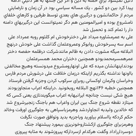
دليل نميشود براي حمله به دين و اگر اين جنگها به هر دليلي ادامه
پيدا كرد بين دو كشور ، يك مساله سياسي بود در آن زمان و نارضايتي
مردم از حاكمانشون و درگيري هاي بعدي توسط طرفين و كارهاي خلفاي
نامشروع بوده و اميرالمومنين هم دگر نميتوانست اين درگيريهاي دامنه
دار را تمام كند و تحميل شد
علی به عمرمشاوره میداد علی دخترخودش ام کلثوم روبه عمرداد علی
اسم سه پسرخودش روابوکر وعمروعثمان گذاشت علی خودش درنهج
البلاغه میگه مشورت دادن به ظالم مانندشرکت درظلمه حفصه دختر
عمرهمسرمحمدبودو همچنین دختران محمد همسرعثمان
بودنداینهانشان میده که علی اونهارومشروع میدونسته وهیچ مخالفتی
بااونها نداشته بگذریم ازاینکه درزمان خلافت علی درشورش مردم فارس
وخراسان وکرمان اوکسانی روبرای سرکوب کردن وجزیه گرفتن فرستاد
همچنین خطبه ۱۴۶نهج البلاغه روبخونید .دراینکه اعراب متجاوزبودند
هیچ شکی نیست چنانچه ایرانیهابه اعراب میگویندتازی یعنی کسی که
میتازد نقطه شروع جنگ بین ایران واعراب هم باجنگ زنجیرشروع شد
که خالدبن ولیدبه انجاواردشد وهرمزباسپاهی به جلوگیری اورفت وخالد
حکم کردکه یااسلام بیاورید ویاجزیه بدید وتوافق صورت نگرفت
وهرمزبرای جلوگیری ازکشتاروخونریزی بیمورد پیشنهاد جنگ
دوسردارراداد وگفت هرکدام ازسردارکه پیروزشوند به مثابه پیروزی