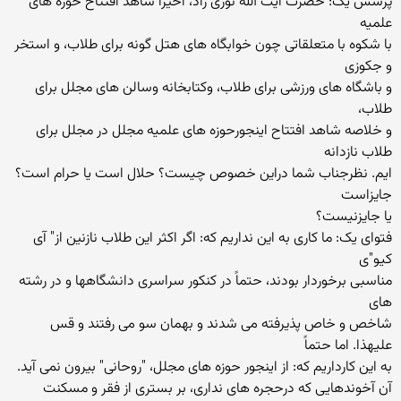
پرسش یک: حضرت آیت الله نوری زاد، اخیراً شاهد افتتاح حوزه های
علمیه
با شکوه با متعلقاتی چون خوابگاه های هتل گونه برای طلاب، و استخر
و جکوزی
و باشگاه های ورزشی برای طلاب، وکتابخانه وسالن های مجلل برای
طلاب،
و خلاصه شاهد افتتاح اینجورحوزه های علمیه مجلل در مجلل برای
طلاب نازدانه
ایم. نظرجناب شما دراین خصوص چیست؟ حلال است یا حرام است؟
جایزاست
یا جایزنیست؟
فتوای یک: ما کاری به این نداریم که: اگر اکثر این طلاب نازنین از" آی
کیو"ی
مناسبی برخوردار بودند، حتماً در کنکور سراسری دانشگاهها و در رشته
های
شاخص و خاص پذیرفته می شدند و بهمان سو می رفتند و قس
علیهذا. اما حتماً
به این کارداریم که: از اینجور حوزه های مجلل، "روحانی" بیرون نمی آید.
آن آخوندهایی که درحجره های نداری، بر بستری از فقر و مسکنت