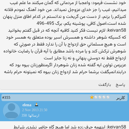
خود نشست فرمود: واعجبا از مردمانی که گمان میکنند ما علم غیب
میدانیم، غیب را جز خدای عزوجل نمیداند. من خود آهنگ نمودم فلانه
کنیزکم را بزنم، از دست من گریخت و ندانستم در کدام اطاق منزل پنهان
شده است،اصول کافی، پوشینه یکم، برگ 495-496
keivan58: لازم نيست فكر كنيد كافيه آنچه كه در قبل گفتم بخوانيد
كه كسيكه شوهر داشته و همسرش اسير بوده متعلق به همسر خود
است و هيچ مسلماني حق ازدواج با آن را ندارد فقط در صورتي كه
شوهرش تركش كند و يا مرده باشد مطابق با آيه قرآن با رضايت خانواده
ازدواج فقط نه دوستي پنهاني و نه زنا جايز است
عزیزمن تواون ایه گفته شده زنان شوهردار اگرمنظورزنان بیوه بود که
درابتدانمیگفت برشما حرام شد ازدواج زنان بیوه که نمیتونه حرام باشه
پاسخ
بازگفت
#355
کاربر
elena
2 Nov 2013 21:50
ارسالها: 350
keivan58: اينهمه حرف زده شد اما هيچ گاه حاضر نشدي شرايط