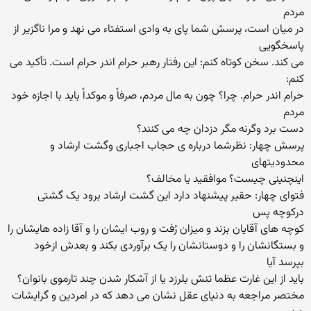
مردم
در میان است، پرسش شما پای به وادی استفتاء می نهد و مرا ناگزیر از
پاسخگویی
می کند. سخن کوتاه کنم: این رفتار رهبر حرام اندر حرام است. تأکید می
کنم:
حرام اندر حرام. چرا؟ چون به مال مردم، صرفاً و موکداً باید با اجازه خود
مردم
دست برد وگرنه مگر دزدان چه می کنند؟
پرسش چهار: نظرشما درباره ی حجاب اجباری وگشت ارشاد و
محدودیتهای
اینچنینی چیست؟ موافقید یا مخالف؟
فتوای چهار: حقیر پیشنهاد دارد این گشت ارشاد برود یک گشتی
درکوچه پس
کوچه های آقایان بزند و میزان رُفت و روب ایشان را و آقا زاده هایشان را
و بستگانشان را و دوستانشان را یک برآوردی بکند و بعدش ازخود
بپرسد آیا
باید از این غارت عظما تنش بلرزد یا از آشکار شدن چند تارموی بانوان؟
مختصر مراجعه به دنیای عقل نشان می دهد که در امردین و گرایشات