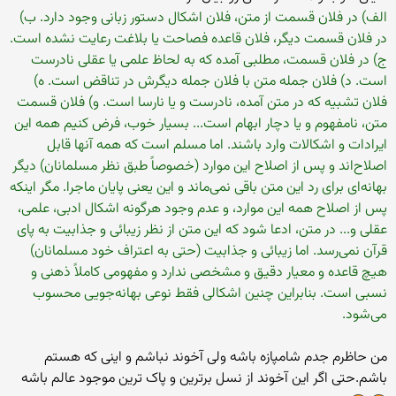
الف) در فلان قسمت از متن، فلان اشکال دستور زبانی وجود دارد. ب)
در فلان قسمت ديگر، فلان قاعده فصاحت يا بلاغت رعايت نشده است.
ج) در فلان قسمت، مطلبی آمده که به لحاظ علمی يا عقلی نادرست
است. د) فلان جمله متن با فلان جمله ديگرش در تناقض است. ه)
فلان تشبيه که در متن آمده، نادرست و يا نارسا است. و) فلان قسمت
متن، نامفهوم و يا دچار ابهام است... بسيار خوب، فرض کنيم همه اين
ايرادات و اشکالات وارد باشند. اما مسلم است که همه آنها قابل
اصلاح‌اند و پس از اصلاح اين موارد (خصوصاً طبق نظر مسلمانان) ديگر
بهانه‌ای برای رد اين متن باقی نمی‌ماند و اين يعنی پايان ماجرا. مگر اينکه
پس از اصلاح همه اين موارد، و عدم وجود هرگونه اشکال ادبی، علمی،
عقلی و... در متن، ادعا شود که اين متن از نظر زيبائی و جذابيت به پای
قرآن نمی‌رسد. اما زيبائی و جذابيت (حتی به اعتراف خود مسلمانان)
هيچ قاعده و معيار دقيق و مشخصی ندارد و مفهومی کاملاً ذهنی و
نسبی است. بنابراين چنين اشکالی فقط نوعی بهانه‌جويی محسوب
می‌شود.
من حاظرم جدم شامپازه باشه ولی آخوند نباشم و اینی که هستم
باشم.حتی اگر این آخوند از نسل برترین و پاک ترین موجود عالم باشه