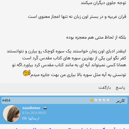
توجه جلوی دیگران میکنند
قران عربیه و در بستر اون زبان نه تنها اعجاز معنوی است
بلکه از لحاظ متنی هم معجزه بوده
اینقدر ادبای اون زمان خواستند یک سوره کوچک رو بیارن و نتوانستند
کفر نگو این یکی از بهترین سوره های کتاب مقدس کُرد است
همانا کسی نمیتواند آیه ای به مانند کتاب مقدس کرد بیاورد.اگه تو
تونستی یه آیه مثل سوره بالا بیاری من بهت جایزه میدم
پاسخ
بازگفت
#404
کاربر
naashenas
8 Oct 2014 00:05
ارسالها: 160