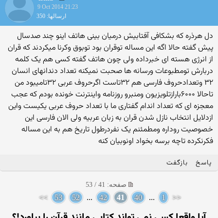
9 Oct 2014 21:23
ارسالها: 350
دل هرذره که بشکافی آفتابیش درمیان بینی هاتف اینو چند صدسال
پیش گفته حالا اگه این مساله توقران بود توبوق وکرنا میکردند که قران
از انرژی هسته ای خبرداده ولی چون هاتف گفته کسی هم یک کلمه
دربارش تومطبوعات ورسانه ها صحبت نمیکنه تعداد دندانهای انسان
۳۲ وتعدادحروف فارسی هم ۳۲تاست اگرحروف عربی ۳۲تامیبود من
تاحالا ۶۰۰۰بارازتلویزیون ومنبرو روزنامه واینترنت خونده بودم که عجب
معجزه ای که تعداد اندام گفتاری ما با تعداد حروف عربی یکیست واین
ازدلایل انتخاب نازل شدن قران به زبان عربیه ولی الان فارسی این
خصوصیت روداره ومطمئنم یک نفردرطول تاریخ هم به این مساله
فکرنکرده تاچه برسه بخواد اونوبیان کنه
پاسخ
بازگفت
صفحه: 41 / 53
>>
53
52
...
42
41
40
...
1
<<
آیا واقعا كسی نمی تواند کتابی مانند قرآن را بیاورد!؟