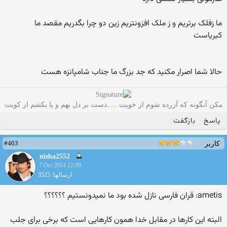
ما زفلک برتریم و ز ملک افزونتریم زین دو چرا بگدریم مقصد ما
کبریاست
حالا شما اصرار مکنید که جد بزرگ ما جناب شامپانزه هست
مکن آنگونه که آزرده شوم از خویت .....دست بر دل نهم و پا بکشم از کویت
پاسخ
بازگفت
#403
کاربر
nisha2552
7 Oct 2014 22:09
ارسالها: 3525
ametis: قران فارسی نازل شده بود ما نمیدونستیم ؟؟؟؟؟؟
البته این کارها در مقابل خدا همون کارهایی است که برخی برای جلب