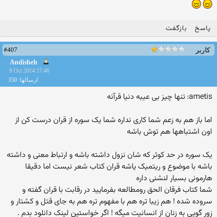
پاسخ
بازگفت
#407
کاربر
Andisheh
9 Oct 2014 17:46
ارسالها: 350
ametis: تنها چیز بی عیبه دنیا قرآنه
اما باز هم به زعم شما کاری نداره شما یک سوره از قران درست کن از
اون اشتباهها هم توش باشه
یک سوره در حد کوثر که شان نزول داشته باشه و ارتباط معنی و داشته
باشه با موضوع و ریتمیک یاشه قران کتاب شعر نیست اما دقیقا
هارمونی بسیار لنشنی داره
شما کتاب فرقان الحق رومطالعه بفرمایید در رقابت با قران گفته و
سروده شده ! هم زیبا تره هم با مفهوم تره هم به جای قتل و کشتار و
زور گویی به زنان از انسانیت میگه ! اگر خواستین لینک دانلود بدم .