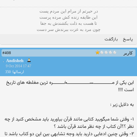
در حیرتم از مرام این مردم پست
این طایفه زنده کش مرده پرست
تا هست به ذلت بکشندش به جفا
چون مرد به عزت ببرندش سر دست
پاسخ
بازگفت
#408
کاربر
Andisheh
9 Oct 2014 17:47
ارسالها: 350
این یکی از مـــــــــــــــســــــــــــــــــخـــــــــره ترین مغلطه های تاریخ
است !!!!
به دلایل زیر :
۱- وقتی شما میگویید کتابی مانند قرآن بیاورید باید مشخص کنید از چه
نظر ؟؟آن کتاب از چه نظر مانند قرآن باشد ؟
۲- وقتی چنین ادعایی دارید باید وجه تشابهی بین این دو کتاب باشد تا