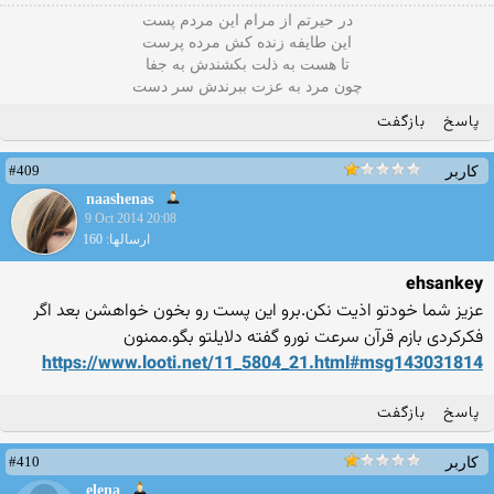
در حیرتم از مرام این مردم پست
این طایفه زنده کش مرده پرست
تا هست به ذلت بکشندش به جفا
چون مرد به عزت ببرندش سر دست
پاسخ
بازگفت
#409
کاربر
naashenas
9 Oct 2014 20:08
ارسالها: 160
ehsankey
عزیز شما خودتو اذیت نکن.برو این پست رو بخون خواهشن بعد اگر
فکرکردی بازم قرآن سرعت نورو گفته دلایلتو بگو.ممنون
https://www.looti.net/11_5804_21.html#msg143031814
پاسخ
بازگفت
#410
کاربر
elena