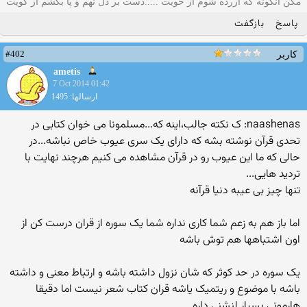
مکن آنگونه که آزرده شوم از خویت .....دست بر دل نهم و پا بکشم از کویت
پاسخ
بازگفت
#402
کاربر
ametis
7 Oct 2014 01:42
ارسالها: 1495
naashenas: ک نکته جالب،اینه که...مسلمونا می خوان کتابی در
تحدی قرآن نوشته بشه که دارای یک سری عیوب خاص نباشه...در
حالی که ما این عیوب رو در قرآن مشاهده می کنیم هرچند نهایت با
تردید هایی...
تنها چیز بی عیبه دنیا قرآنه
اما باز هم به زعم شما کاری نداره شما یک سوره از قران درست کن از
اون اشتباهها هم توش باشه
یک سوره در حد کوثر که شان نزول داشته باشه و ارتباط معنی و داشته
باشه با موضوع و ریتمیک یاشه قران کتاب شعر نیست اما دقیقا
هارمونی بسیار لنشنی داره