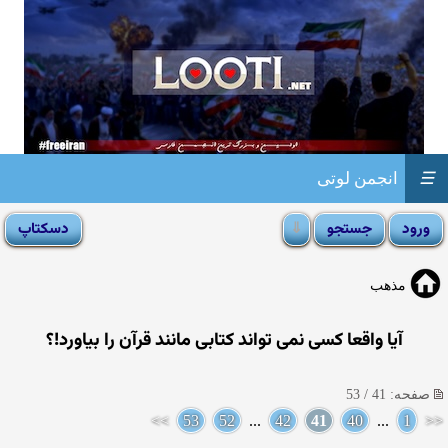
☰
انجمن لوتی
مذهب
آیا واقعا كسی نمی تواند کتابی مانند قرآن را بیاورد!؟
صفحه: 41 / 53
>>
53
52
...
42
41
40
...
1
<<