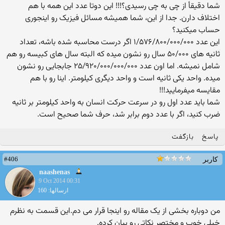
شما دقیقأ از چی به چی رسیدی؟!!! این دوتا عدد این همه با هم
اختلاف دارن. جدا از این، شما همیشه مسائل فیزیک رو اینجوری
حساب میکنید؟
این عدد ۱/۵۷۶/۸۰۰/۰۰۰/۰۰۰ اگر درست محاسبه شده باشه، تعداد
ثانیه های ۵۰/۰۰۰ سال رو نشون میده که البته سال های کبیسه رو هم
شامل نمیشه. اما اون عدد ۲۵/۹۲۰/۰۰۰/۰۰۰/۰۰۰ جابجایی رو نشون
میده. واحد یکی ثانیه است و واحد دیگری کیلومتر. اینا رو با هم
مقایسه میفرمایید!!!
شما باید عدد اول رو در سرعت حرکت انسان به واحد کیلومتر بر ثانیه
ضرب کنید، اگر با عدد دوم برابر شد، حرف شما صحیح است.
پاسخ
بازگفت
#406
کاربر
naashenas
9 Oct 2014 00:31
ارسالها: 160
من دوباره بخشی از یک مقاله رو اینجا قرار می دم.این قسمت به نظرم
خیلی خوب و مختصر نکاتی رو بیان کرده.