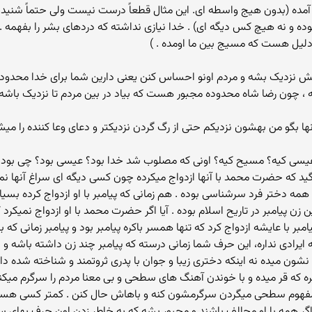
ه بین مردم آمده (بدون هیج واسطه ای. این مثال قطعاً درست نیست ولی حتماً شن
ده و نه هیچ کس دیگه ای) . خدا نیازی نداشته که دردهای بشر را بفهمه . و
لیل هست که مسیج بین ما اومده . )
گانش نزدیک بشه و مردم اونو احساس کنن یعنی دارین شما برای خدا محدو
 چون رضا شاه محدوده مجبور هست که بیاد در بین مردم تا نزدیک باشه ول
نها بگو من بهشون نزدیکم حتی از رگ گردن نزدیکتر و دعای وعا کننده را میشن
عیسی کیه؟ مسیح کیه؟ اونی که مصلوب شد خدا بود؟ عیسی بود؟ چی بود؟
پیامبر شما میگید که حضرت محمد با آنها ازدواج میکرده چون کسی دیگه ای سراغ آنه
ه دختر فرد سرشناسی بوده . هم زمانی که پیامبر با او ازدواج کرده بسیار 
ن زن پیامبر در تاریح اسلام بوده . آیا اگر حضرت محمد با او ازدواج نمی
ا عایشه ازدواج کرد که تنها همسر باکره پیامبر بود و پیامبر زمانی که با
ه ایرادی نداره، این حرف شما زمانی درسته که پیامبر چند زن داشته باشه و
شون میده نه اینکه دختری زیبا و جوان با پدری ثروتمند و شناخته شده داش
شهرام شب پره که قر میده و با خوندن آهنگ های سطحی و بی معنا مردم را سرگرم م
یک مفهوم سطحی میگردن سرگرمشون کنه و باهاش حال کنن . کمتر کسی هست 
 همه با او محالف باشند و مجبور بشه که به خاطر زدن اون حرف بهای سن