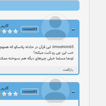
کاربر
rostam91
limoshirin65: این قرآن در حادثه پلاسکو که همهچی آتش گرفت ، سالم ماند ، و فقط بخشی از حاشیه آن کمی سیاه شده است
خب این چی رو ثابت میکنه؟
اونجا مسلما خیلی چیزهای دیگه هم نسوخته ممکنه د
بازگفت
کاربر
rostam91