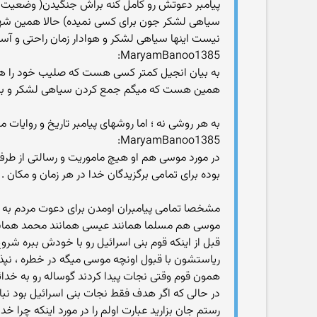
پیامبر دعوتش رو کامل کنه براش جنگیدن( وضعیت سپا
سیاهی لشکر جون برای کسی نمیده) حالا همین شهرام
نیست اینها سیاهی لشکر و هوادار زمان راحتی و آ
MaryamBanoo1385:
به بیان انجیل کمتر کسی هست که صلیب خود را هر 
همین هست که میگم جمع کردن سیاهی لشکر و به د
به هر روشی نه ؛ اما روشهای پیامبر تاریخ و روایا
MaryamBanoo1385:
در مورد موسی هم او هیچ ماموریت و رسالتی از طرف 
بوده برای تمامی برگزیدگان خدا در هر زمان و مکان .
مشخصا تمامی پیامبران اومدن برای دعوت مردم به خ
موسی هم مسلما همانند عیسی همانند محمد همانند 
قبل از اینکه قوم بنی اسرائیل رو با خودش ببره شر
ریاستشون با قبول اونچه موسی میگه در خطره ، نپذی
همون قوم وقتی نجات پیدا کردند گوساله رو به خدائی
در حالی که اگر هدف فقط نجات بنی اسرائیل بود نبا
رستم جان بزارید عبارت اولم را در مورد اینکه چرا خد