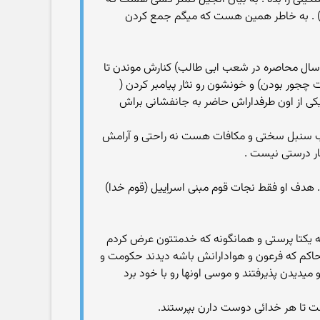
ش) . به خاطر همین هست که میگم جمع کردن
 سال محاصره در شعب ابی طالب) کنارش موندن تا
 چجور بودن) و خونشون رو نثار پیامبر کردن (
یکی از اون طرفداراش حاضر به جانفشانی براش
ته (صلیب سنبل سختی و مکافات هست نه راحتی و آرامش
ر درستی نیست .
شته . هدف او فقط نجات قوم مبنی اسراِییل (قوم خدا)
 یکتا پرستی و همانگونه که خدمتتون عرض کردم
م حاکم که فرعون و هوادارانش باشه دیدند حکومت و
یدیدن پذیرفتند و موسی اونها رو با خود برد
اشت تا هر خدائی دوست دارن بپرستند.