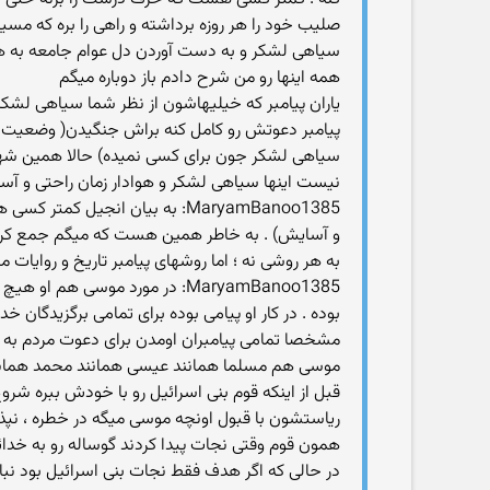
صلیب خود را هر روزه برداشته و راهی را بره که
سیاهی لشکر و به دست آوردن دل عوام جامعه به ه
همه اینها رو من شرح دادم باز دوباره میگم
یاران پیامبر که خیلیهاشون از نظر شما سیاهی لش
پیامبر دعوتش رو کامل کنه براش جنگیدن( وضعیت سپا
سیاهی لشکر جون برای کسی نمیده) حالا همین شهرام
نیست اینها سیاهی لشکر و هوادار زمان راحتی و آ
MaryamBanoo1385: به بیان انج
و آسایش) . به خاطر همین هست که میگم جمع کرد
به هر روشی نه ؛ اما روشهای پیامبر تاریخ و روایا
MaryamBanoo1385: در مورد موس
بوده . در کار او پیامی بوده برای تمامی برگزیدگان خدا
مشخصا تمامی پیامبران اومدن برای دعوت مردم به خ
موسی هم مسلما همانند عیسی همانند محمد همانند 
قبل از اینکه قوم بنی اسرائیل رو با خودش ببره شر
ریاستشون با قبول اونچه موسی میگه در خطره ، نپذی
همون قوم وقتی نجات پیدا کردند گوساله رو به خدائی
در حالی که اگر هدف فقط نجات بنی اسرائیل بود نبا