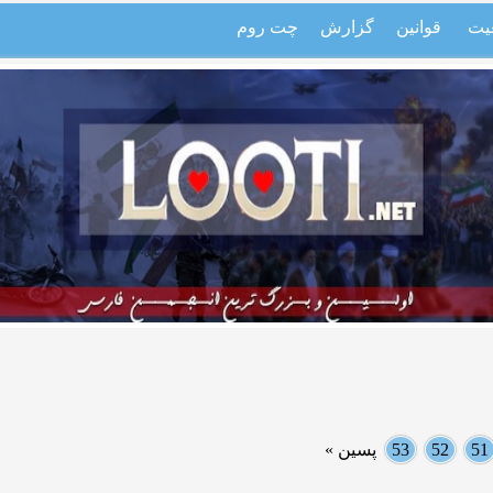
یت
قوانین
گزارش
چت روم
51
52
53
پسین »