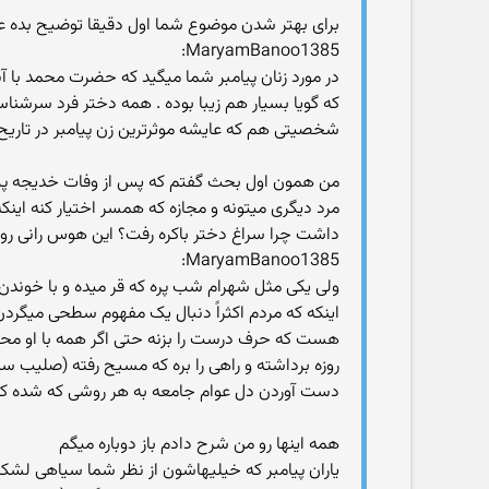
برای بهتر شدن موضوع شما اول دقیقا توضیح بده 
MaryamBanoo1385:
در مورد زنان پیامبر شما میگید که حضرت محمد با آ
که گویا بسیار هم زیبا بوده . همه دختر فرد سرشناسی 
شخصیتی هم که عایشه موثرترین زن پیامبر در تاریح
من همون اول بحث گفتم که پس از وفات خدیجه پیامبر ب
مرد دیگری میتونه و مجازه که همسر اختیار کنه اینک
داشت چرا سراغ دختر باکره رفت؟ این هوس رانی رو ن
MaryamBanoo1385:
ولی یکی مثل شهرام شب پره که قر میده و با خوندن
اینکه که مردم اکثراً دنبال یک مفهوم سطحی میگرد
هست که حرف درست را بزنه حتی اگر همه با او محا
روزه برداشته و راهی را بره که مسیح رفته (صلی
دست آوردن دل عوام جامعه به هر روشی که شده کا
همه اینها رو من شرح دادم باز دوباره میگم
یاران پیامبر که خیلیهاشون از نظر شما سیاهی لش