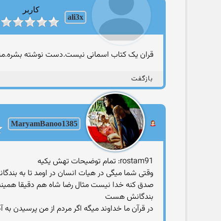
کاربر
ali3x
قران یک کتاب اسمانی نیست.دست نوشته بشره.مثلشم
بازگفت
MaryamBanoo1385
rostam91: تمام توضیحات تهش یکیه
وقتی شما میگی در هیات انسان در اومد تا به بند
صدق کنه خدا نیست مثال رضا شاه هم دقیقا همینه ،
بندگانش هست
در قرآن ما خداوند میگه اگر مردم از من پرسیدن به آ