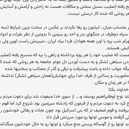
 مسیح رفته (صلیب سنبل سختی و مکافات هست نه راحتی و آرامش و آسای
ر روشی که شده کار درستی نیست .
کر بحساب میان ، ایشون رو رها نکردند بر عکس در سخت ترین شرایط (سه
ه دوطرف در جنگهای بدر و احد رو ببینین تا بدونین از نظر نفرات و ادوات
 شب پره با اون همه هوادار، فردا بیاد ایران ، میبرنش راست اوین ولی 
سایش هستند.
یل کمتر کسی هست که صلیب خود را هر روزه برداشته و راهی را بره که مسیح رف
ن سیاهی لشکر و به دست آوردن دل عوام جامعه به هر روشی که شده کا
ت میگه جواب داده و باعث پیشرفت و ترقی و گذر از مصائب و سختیها شده
ی هم او هیچ ماموریت و رسالتی از طرف خدا برای جهانیان(همان سیاهی لشکر) ندا
 در هر زمان و مکان .
داوند یکتا
نوح لوطایراهیم یوسف و.... از سوی خدا مبعوث شد برای دعوت مردم به
وع کرد به دعوت مردم و از فرعون که پادشاه سرزمین بود شروع کرد اما قو
رفتند و قوم ضعیف تر که بنی اسرائیل بود چون نجات و رهائی خودشون رو م
 گرفتند و موسی اونها رو مورد سرزنش قرار داد
ید اونها رو از گوساله پرستی منع میکرد و اونها رو به حال خودشون میگذ