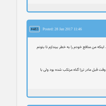
#483
Posted: 28 Jan 2017 11:46
 . اینکه من منافع خودم را به خطر بیندازم تا بتونم
قت قبل مادر ترزا گناه مرتکب شده بود ولی با