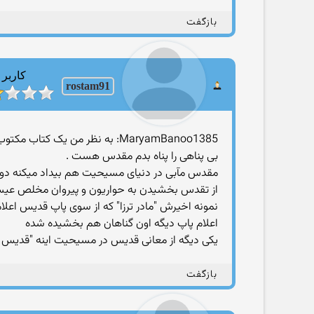
بازگفت
کاربر
rostam91
MaryamBanoo1385: به نظر من یک
بی پناهی را پناه بدم مقدس هست .
مقدس مآبی در دنیای مسیحیت هم بیداد میکنه دو
از تقدس بخشیدن به حواریون و پیروان مخلص عیسی تا
نمونه اخیرش "مادر ترزا" که از سوی پاپ قدیس اعلام
اعلام پاپ دیگه اون گناهان هم بخشیده شده
یکی دیگه از معانی قدیس در مسیحیت اینه "قدیس 
بازگفت