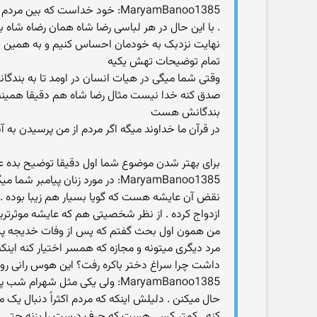
MaryamBanoo1385: خود خداست ک
. با این حال در هر لباسی رضا شاه همان رضاه شاه بو
نهایت نزدبک به خودمان احساس کنیم و به همین د
تمام توضیحات تهش یکیه
وقتی شما میگی در هیات انسان در اومد تا به بند
صدق کنه خدا نیست مثال رضا شاه هم دقیقا همینه ،
بندگانش هست
در قرآن ما خداوند میگه اگر مردم از من پرسیدن به آ
برای بهتر شدن موضوع شما اول دقیقا توضیح بده 
MaryamBanoo1385: در مورد زنان 
نقض آن عایشه هست که گویا بسیار هم زیبا بوده . هم
ازدواج کرده . از نظر شخصیتی هم که عایشه موثرتری
من همون اول بحث گفتم که پس از وفات خدیجه پیامبر ب
مرد دیگری میتونه و مجازه که همسر اختیار کنه اینک
داشت چرا سراغ دختر باکره رفت؟ این هوس رانی رو ن
MaryamBanoo1385: ولی یکی مثل 
حال میکنن . دلیلش اینکه که مردم اکثراً دنبال 
کنه . کمتر کسی هست که حرف درست را بزنه حتی اگر