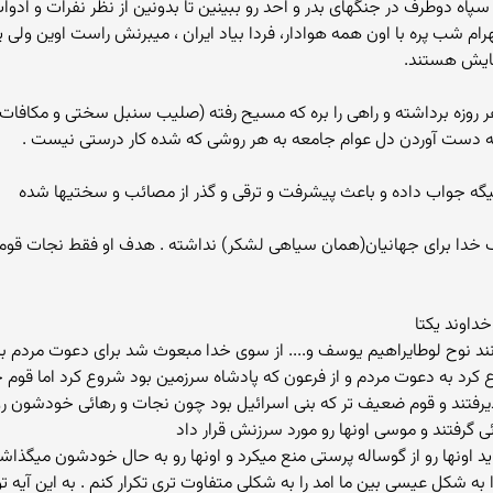
ه دوطرف در جنگهای بدر و احد رو ببینین تا بدونین از نظر نفرات و ادوات
 شب پره با اون همه هوادار، فردا بیاد ایران ، میبرنش راست اوین ولی 
سایش هستند.
روزه برداشته و راهی را بره که مسیح رفته (صلیب سنبل سختی و مکافات
ست آوردن دل عوام جامعه به هر روشی که شده کار درستی نیست .
ت میگه جواب داده و باعث پیشرفت و ترقی و گذر از مصائب و سختیها شده
خدا برای جهانیان(همان سیاهی لشکر) نداشته . هدف او فقط نجات قوم مبنی
داوند یکتا
نوح لوطایراهیم یوسف و.... از سوی خدا مبعوث شد برای دعوت مردم به
وع کرد به دعوت مردم و از فرعون که پادشاه سرزمین بود شروع کرد اما قو
رفتند و قوم ضعیف تر که بنی اسرائیل بود چون نجات و رهائی خودشون رو م
 گرفتند و موسی اونها رو مورد سرزنش قرار داد
ید اونها رو از گوساله پرستی منع میکرد و اونها رو به حال خودشون میگذ
ا به شکل عیسی بین ما امد را به شکلی متفاوت تری تکرار کنم . به این آیه 