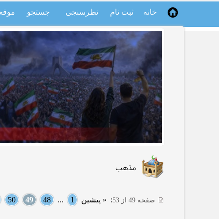
خانه
ثبت نام
نظرسنجی
جستجو
موقع
مذهب
:
« پیشین
1
...
48
49
50
صفحه 49 از 53