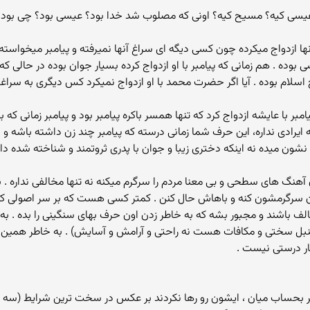
عیسی کیه؟ مسیح کیه؟ اونی که مصلوب شد خدا بود؟ عیسی بود؟ چی بود؟
نها ازدواج میکرده چون کسی دیگه ای سراغ آنها نمیرفته و پیامبر میخواس
بوده . هم زمانی که پیامبر با او ازدواج کرده بسیار جوان بوده در حالی که پی
 اسلام بوده . آیا اگر حضرت محمد با او ازدواج نمیکرد کس دیگری به سر
ا عایشه ازدواج کرد که تنها همسر باکره پیامبر بود و پیامبر زمانی که با
ه ایرادی نداره، این حرف شما زمانی درسته که پیامبر چند زن داشته باشه و
شون میده نه اینکه دختری زیبا و جوان با پدری ثروتمند و شناخته شده داش
 آهنگ های سطحی و بی معنا مردم را سرگرم میکنه نه تنها مخالفی نداره .
ن سرگرمشون کنه و باهاش حال کنن . کمتر کسی هست که بر سر اصولی که ب
لف باشند و مجبور بشه که به خاطر زدن اون حرف بهای سنگینی را بده . 
ب سنبل سختی و مکافات هست نه راحتی و آرامش و آسایش) . به خاطر هم
ر درستی نیست .
کر بحساب میان ، ایشون رو رها نکردند بر عکس در سخت ترین شرایط (سه