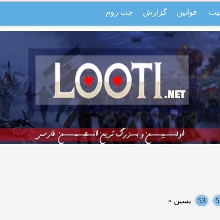
یت
قوانین
گزارش
چت روم
5
53
پسین »