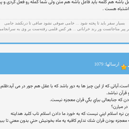
ل باشه هم كلمه باید فاعل باشه هم متن ولی شما كمله رو فعل كردی و پس 
 اشتباه هست .
بسیار سفر باید تا پخته شود ... خامی صوفی نشود صافی تا درنکشد جامی
 پیر مناجاتست ور رند خراباتی ... هر کس قلمی رفته‌ست بر وی به سرانجام
ارسالها: 1079
د قرآن است.آیاتی كه از این چیز ها به دور باشد كه با عقل هم جور در می آید:
 قرآن نباشد.
ر ميارن؟
 نره اسلام ايني نيست كه به خورد ما دادن اسلام ناب كليد هدايته
ه معجزه بودن قران شك ندارم كافيه يه ماه بخونيش حتي بدون معني تا ببي