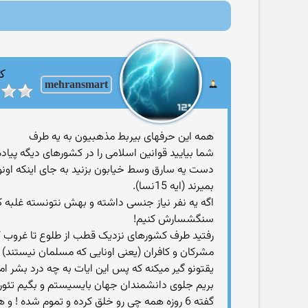
کا
mehransmart
همه این حرفهای بیربط مذهبیون به یه طرف
شما بیایید قوانین اسلامی را در کشورهای دیگه پیاده کنی
دست یه سارق وسط خیابون بزنید به جای اینکه اونو ار
بمیرند (ایه 15نسا).
اگه یه نفر نیاز جنسی داشته و بهش نتونسته غلبه ک
سنگشسارش کنیم!
رفتید طرف کشورهای نزدیک قطب از طلوع تا غروب ک
یقتونو گیر میکنه که پس این ایات به چه درد بشر ام
گفته 6 روزه همه چی رو خلق کرده و تموم شده ! و هیچ چیز هم تغییر نمیکنه دیگه!