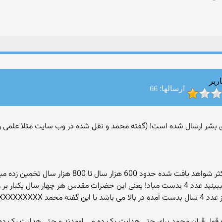
ربر
ارسالها: 66
هزار سال تا 800 هزار سال تخمین زده میشه
حالا قدمت بشر رو تقسیم بر تعداد پیامبران کنید! میبینید عدد 4 بدست میاد! یعنی این حضرات مقد