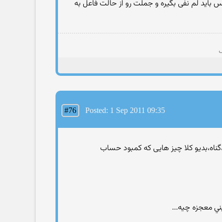
باید لم نفی بگیره و جملت رو از حالت فاعل به
ی
#76
Posted: 1 Sep 2011 09:35
ظلم،گناه،بدیو كلا چیز هایی كه كمبود حساب
ني معجزه چيه...