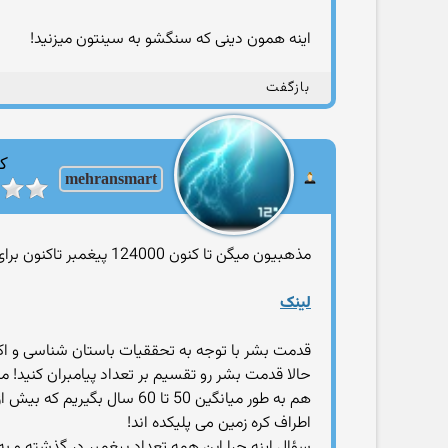
اینه همون دینی که سنگشو به سینتون میزنید!
بازگفت
کا
mehransmart
مذهبیون میگن تا کنون 124000 پیغمبر تاکنون برای بشر ارسال شده است! (گفته محمد و نقل شده در وب سایت مثلا علمی رشد!
لینک
قدمت بشر با توجه به تحققیات باستان شناسی و اکثر شواهد یافت شده حدود 600 
اطراف کره زمین می پلیکده اند!