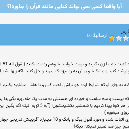
آیا واقعا كسی نمی تواند کتابی مانند قرآن را بیاورد!؟
ربر
ارسالها: 66
د: چند تا زن بگیرید و نوبت خوابیدنشوهم رعایت نکنید (بقول آیه 51 احزاب)
شاد کنید و مشکلشو پیش یه روانپزشک ببرید و حل کنید! اگه زنها اشتباهی کرد
نه به جای اینکه شرایط ازدواجو براش راحت کنی و با هاش مشاوره بکنیم ا
ه بیست و سه ساعت و خورده ای هستش به مدت یک ماه روزه بگیرید! ببی
مشرکان و کافران (یعنی اونایی که مسلمان نیستند) را هر
روزی میخوره )
بریم جلوی دانشمندان جهان بایسیستم و بگیم تئوری اثبات شده و 