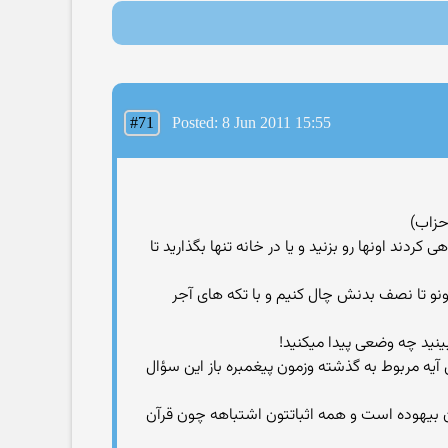
#71
Posted: 8 Jun 2011 15:55
ند اونها رو بزنید و یا در خانه تنها بگذارید تا
ونو تا نصف بدنش چال کنیم و با تکه های آجر
نید چه وضعی پیدا میکنید!
 کجا پیدا کردیم با شمشیر بکشیمشون! (آیه 5 توبه البته اگه بگین این آیه مربوط به گذشته وزمون پیغمبره باز این سؤال
مورد قبول بیگ و بانگ و 18 میلیارد آفریینش تدریجی جهان بیهوده است و همه اثباتتون اشتباهه چون قرآن