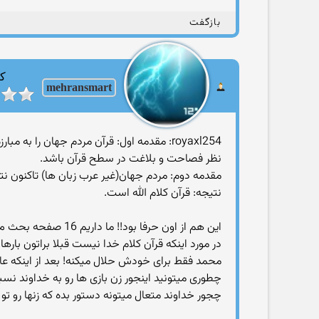
بازگفت
کا
mehransmart
royaxl254: مقدمه اول: قرآن مردم جهان را به مبارزه دعوت کرده است تا کلامی مشابه قرآن ، به زبان عربی، بيافرينند، که از
نظر فصاحت و بلاغت در سطح قرآن باشد.
مقدمه دوم: مردم جهان(غير عرب زبان ها) تاکنون نتو
نتيجه: قرآن کلام الله است.
این هم از اون حرفا بود!! ما داریم 16 صفحه بحث می کنیم و این ادعای پوچ مبارزه طلبی قران را رد می کنیم حالا می گه قران به مبارزه طلبیده خودشو!!!
محمد فقط برای خودش حلال میکنه! بعد از اینکه عای
چطوری میتونید اینجور زن بازی ها رو به خداوند نسبت
چجور خداوند متعال میتونه دستور بده که زنها رو تو خ