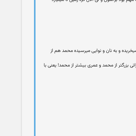
ریده و به نان و نوایی میرسیده محمد هم از
رزش نذاشته و میگن 11 تا معصوم اومده و 12 هم تو راهه و با معجزاتی بزرگتر از محمد و عمری بیشتر از محمد! یعنی با