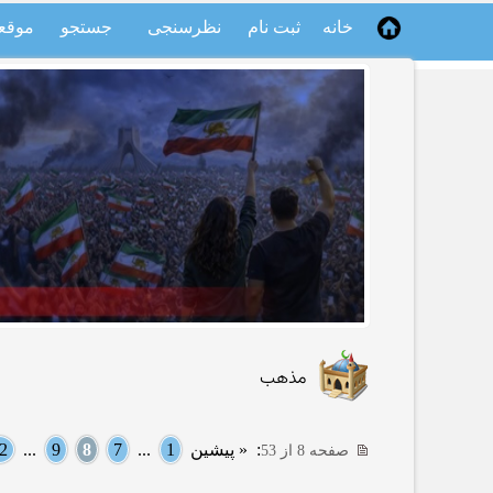
خانه
ثبت نام
نظرسنجی
جستجو
موقع
مذهب
:
« پیشین
1
...
7
8
9
...
2
صفحه 8 از 53