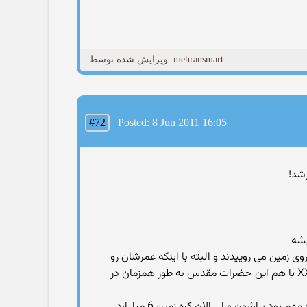
ویرایش شده توسط: mehransmart
#72
Posted: 8 Jun 2011 16:05
س هر چهار سال یکبار بر روی زمین می روییدند و البته با اینکه عمرشان رو
هم به طور میانگین 50 تا 60 سال بگیریم که بیش از عدد 4 سال بدست آمده در بالا می باشد یا این گفته محمد XXXXXXXXXX یا هم این حضرات مقدس به طور همزمان در
سؤال اینه چرا این همه تعداد پیغمبر در گذشته و به قول قران محمد برای حتی هدایت یک ده می اومدند و حتی هدایت یک ده مهم بود براشون و لی الان کره زمین 6 میلیارد