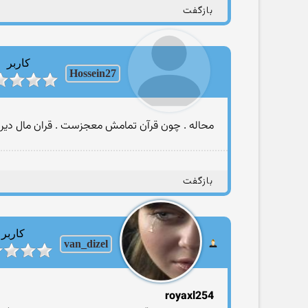
بازگفت
کاربر
Hossein27
محاله . چون قرآن تمامش معجزست . قران مال دیروز
بازگفت
کاربر
van_dizel
royaxl254