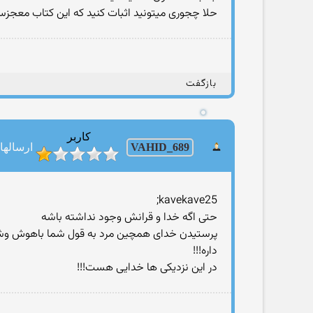
حلا چجوری میتونید اثبات کنید که این کتاب معجز
بازگفت
کاربر
VAHID_689
ارسالها: 2
kavekave25;
حتی اگه خدا و قرانش وجود نداشته باشه
داره!!!
در این نزدیکی ها خدایی هست!!!