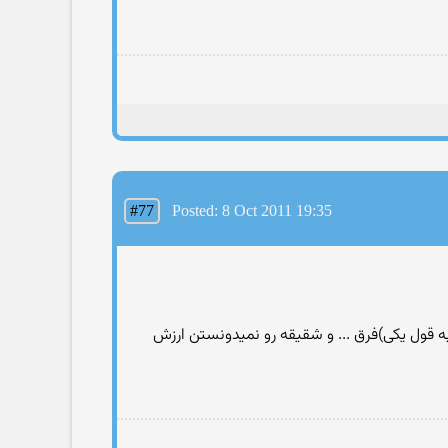
#77
Posted: 8 Oct 2011 19:35
 وذوق هنری دار و.... صدتا تعریف دیگه توی 1400سال پیش که مردم(به قول یکی)فرق ... و شقیقه رو نمیدونستن ارزش