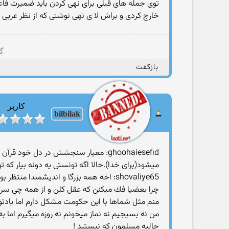
توی جمله های قبلی برای نهی كردن باید ضمیرت فاع
خارج كردی و براش لا ی نهی نوشتی كه از نظر عربی
گر
بازگفت
کاربر
bilbilak
ghoohaiesefid: معیار سنجشش در دل خو
میشود(برای خدا).حالا اگه تونستی یه دونه بیار كه تو
shovaliye65: اخه همه بزرگا و انديشمندا منتظر بودن كه جنابعالی بياي بگي قران معجزه نيست.
چرا بعضيا فك ميكنن كه عقل كلن و از همه چي سر د
منم مثل شماها با اين حكومت مشكل دارم اما يادتون
من نه بسيجيم نه نماز ميخونم نه روزه ميگيرم اما ب
جالبه مسلمون که نیستید !