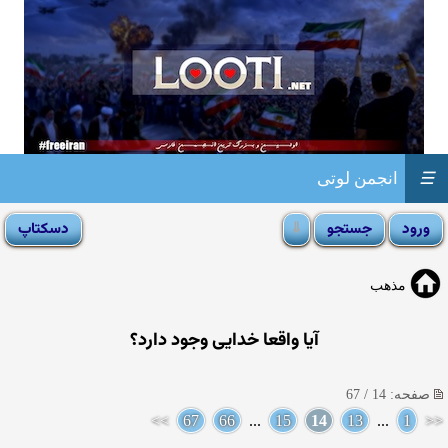
☰
انجمن لوتی
مذهب
آيا واقعا خدايى وجود دارد؟
صفحه: 14 / 67
>>
67
66
...
15
14
13
...
1
<<