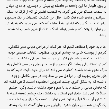
چندصد ساله یا دست بالا چند هزار ساله از نسل گرگ ایجاد شده اند:
بر روی طومار ما این واقعه در فاصله ی بیش از دومتری جاده ی میلان
به سمت مسکو قرار نمی گیرد. به کیفیت تغییراتی که از گرگ به سگ
اسپانیول منجر شده فکر کنید؛ حال این کیفیت تغییرات را یک میلیون
برابر کنید. هنگامی که اینطور به قضایا نگاه کنید می بینید که به راحتی
می توان پذیرفت که چشم بتواند اندک اندک از غیرچشم ایجاد شده
باشد
اما باید خود را متقاعد کنیم که هر کدام از مراحل میانی سیر تکاملی،
گیریم از پوست خالی به چشم امروزی، مطلوب انتخاب طبیعی بوده
است؛ نسبت به پیشینیان اش در این سلسله مزیتی داشته یا دست
کم توانسته باقی بماند. اگر بسیاری از مراحل میانی در سیر تکاملی به
مرگ منجر شده باشند، کفایت نمی کند که برای خود ثابت کنیم که به
طور نظری زنجیره ای از مراحل میانی متفاوت در سیر تکاملی وجود
داشته که به شکل گیری چشم امروزین انجامیده است. گاهی گفته اند
که بخش هایی از چشم باید با هم وجود داشته باشند وگرنه چشم
اصلاً کار نمی کند. طبق این استدلال، داشتن یک چشم نصفه نیمه با
نداشتن آن اصلاً فرقی ندارد. نمی توان با نصف یک بال پرید؛ با نصف
یک گوش هم نمی توان شنید. بنابراین نمی توان گفت که یک رشته