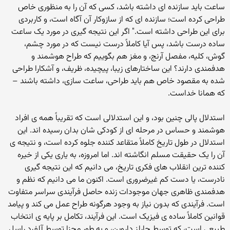
ساعت باید سازنده ای داشته باشد، کسی که آن را به منظوری خاص
طراحی کرده است؛ سازنده ای که از سازوکار آن آگاه است، و کاربردی
برای این طراحی داشته است." اگر این نتیجه گیری در مورد یک ساعت
ساده درست باشد، پس آیا کاملاً درست نیست که در مورد چشم،
گوش، کلیه، مفصل آرنج، و مغز هم بگوییم که طراح هوشمند و
هدفمندی دارند؟ این ساختارهای زیبا، پیچیده، ظریف، و آشکارا طراحی
شده به مقصود خاص هم باید طراحی، ساعت سازی، داشته باشند –
که همانا خداست.
استدلال پالی چنین بود، و این استدلالی است که تقریباً همه ی افراد
هوشمند و حساس در مرحله ای از کودکی شان بدان رسیده اند. این
استدلال در طول تاریخ کاملاً متقاعد کننده جلوه کرده است، و نتیجه ی
آن را یک حقیقت مسلم انگاشته اند. اما امروزه، به یاری یکی از خیره
کننده ترین انقلاب های فکری تاریخ، می دانیم که این نتیجه گیری
نادرست، یا دست کم غیرضروری است. اکنون ما می دانیم که نظم و
هدفمندی ظاهری جهان موجودات زنده حاصل فرآیندی سراسر متفاوت
است. فرآیندی که بدون نیاز به وجود هرگونه طراح عمل می کند و پیامد
قوانین کاملاً ساده ی فیزیک است. این فرآیند، تکامل بر پایه ی انتخاب
طبیعی است، که توسط چارلز داروین، و به طور مجزا توسط آلفرد راسل