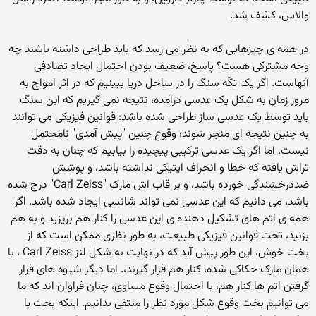
والاس، کشف شد.
در همه ی چیزهایی که به نظر می رسد که باید طراحی داشته باشند چه
وجه مشترکی هست؟ پاسخ، ضعیف بودن احتمال ایجاد تصادفی
آنهاست. اگر یک تکّه سنگ را در ساحل دریا ببینیم که در اثر امواج به
مرور زمان به شکل یک عدسی درآمده، نتیجه نمی گیریم که این سنگ
باید توسط یک عدسی ساز طراحی شده باشد: قوانین فیزیکی می توانند
به چنین نتیجه ای منجر شوند؛ وقوع چنین "پیش آمدی" نامحتمل
نیست. اما اگر یک عدسی ترکیبی پیچیده را بیابیم که چنان به دقت
تراش یافته که خطا و انحراف اپتیکی نداشته باشد، و پوشش
ضددرخشندگی خورده باشد، و بر قاب اش مارک "Carl Zeiss" درج شده
باشد، می دانیم که این عدسی نمی تواند شانسی ایجاد شده باشد. اگر
همه ی اتم های تشکیل دهنده ی این عدسی را کنار هم بریزید و به هم
بزنید، تحت قوانین فیزیکی طبیعت، به طور نظری ممکن است که از
بخت خوش، این طور پیش آید که در نهایت به شکل لنز Carl Zeiss ، با
همان مارک حکاکی شده، کنار هم قرار گیرند،. اما دیگر شیوه های قرار
گرفتن اتم ها کنار هم، با احتمال وقوع مساوی، چنان فراوان اند که ما
می توانیم بخت وقوع شکل مورد نظر را منتفی بدانیم. اینکه بخت یا