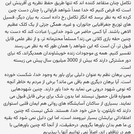
تکامل چنان متقاعد کننده اند که تنها طریق حفظ نظریه ی آفرینش این
است که فرض کنیم که خدا عمداً شواهد فراوانی را چنان دست چین
کرده که به نظر برسد که انگار تکامل رخ داده است. به بیان دیگر، فسیل
های توزیع جغرافیایی جانوران، و غیره، همگی جزئی از یک کلک عظیم
الاهی باشند. آیا کسی حاضر می شود خدایی را عبادت کند که دست به
چنین حقه بازی کلانی می زند؟ مسلماً محترمانه تر، و از نظر علمی قابل
قبول تر، آن است که این شواهد را همان طور که به نظر می رسند
تفسیر کنیم. همه ی موجودات زنده خویشاوندان همدیگراند، که نیای
دور مشترکی دارند که بیش از 3000 میلیون سال پیش می زیسته
است.
پس برهان نظم به عنوان دلیلی برای باور به وجود خدا، شکست خورده
است. آیا برهان دیگری هم باقی می ماند؟ برخی از مردم به خاطر آنچه
که نوعی شهود درونی می نماید به خدا باور دارند. چنین شهودهایی
همواره قابل حصول نیستند اما بدون شک برای برخی قابل قبول می
نمایند. بسیاری از ساکنان آسایشگاه های روانی هم ایمان قلبی استواری
دارند که ناپلئون، یا حتی خود خدا، هستند. شکی نیست که چنین
اعتقاداتی برایشان بسیار نیرومند است، اما این دلیل نمی شود که بقیه
ی ما هم بدان باورها بگرویم. درحقیقت، از آنجا که چنین باورهایی با
هم در تناقض اند، اصلاً نمی توانیم آنها را پپذیریم