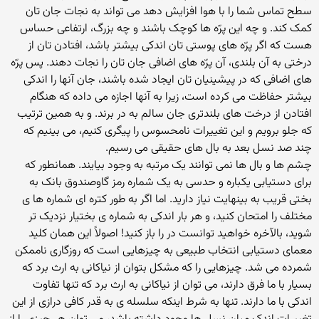
سطح تماس شما را با هوا افزایش دهد می تواند به نجات جان تان
کمک کند. و چه این پرّه ها کوچک باشند و چه بزرگ، ارتفاعی حساس
هست که اگر پرّه های پوستی تان اندکی بیشتر باشد، افتادن تان از
درختی به آن بلندی، آن پرّه های اضافی جان تان را نجات دهند. پس پرّه
های اضافی که در پیشینیان تان ایجاد شده باشند، جان آنها را اندکی
بیشتر حفاظت می کرده است، زیرا به آنها اجازه می داده که هنگام
افتادن از درخت های بلندتری جان سالم به در برند. و به همین ترتیب
که جلو برویم و این تغییرات نامحسوس را پیگری کنیم، می بینیم که
چند صد نسل بعد به بال های حقیقی می رسیم.
چشم ها و بال ها نمی توانند یک مرتبه به وجود بیایند. همانطور که
برای دستیابی یکباره و حدسی به یک شماره رمز گاوصندوق بانک به
بختی قریب به بینهایت نیاز دارید. اما اگر به طور کتره ای شماره ها ی
مختلف را امتحان کنید، و هر بار اندکی به شماره ی بختیار نزدیک تر
شوید، بالآخره خواهید توانست در را باز کنید! اصولاً این همان کلید
معمای دستیابی انتخاب طبیعی به چیزهایی است که روزگاری ناممکن
شمرده می شد. چیزهایی را که مشکل بتوان از نیاکانی به ارث برد که
بسیار با ما فرق دارند، می توان از نیاکانی به ارث برد که تنها تفاوت
اندکی با ما دارند. تنها به شرط اینکه سلسله ی به قدر کافی درازی از این