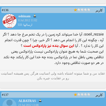
#136
کاربر
oshinam
8 Jul 2012 11:02
ارسالها: 533
soeil_rezaie: آیا خدا میتواند کره زمین را در یک تخم مرغ جا دهد ؟ اگر
آره ، چگونه این کار را انجام می دهد ؟ اگر خیر، چرا ؟ چون قدرت انجام
این کار را ندارد ؟ . آیا
این سوال بنده نیز پارادوکس است
؟
این صحبت شما به هیچ عنوان پارادوکس نیست پارادوکس یعنی
تناقض یعنی باطل نما در پارادوکس بنده چه خدا این کار رابکند چه نکند
در هر دو صورت تناقض وجود دارد.
عقاید من و شما میتونه اشتباه باشه ولی انسانیت هرگز, پس همیشه انسانیتت
رو بر عقایدت چیره بکن
#137
کاربر
ALBATRAS
23 Jul 2012 13:08