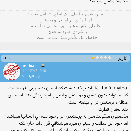
خداوند متعال میباشد.
مـَـرد شدن حـاصل ِ یـک لقـاح ِ اتفـاقی ست !
امــا مـَـرد بار آمــدن و زیستــن
حاصل ِ تلاش و غلبــه بر سختــی هــاست،
و مـَـردی جـاودانه شدن ...
حـاصل ِ یک عـُـمر نیــک نـــامی ست...
#132
کاربر
oshinam
4 Jul 2012 10:40
ارسالها: 533
funfunnytoo: امّا بايد توجّه داشت كه انسان به صورتى آفريده شده
كه نمى‏تواند بدون عشق و پرستش و انس و اميد زندگى كند، احساس
علاقه و پرستش در او نهفته است
نقد برهان فطرت
مذهبيون ميگويند ميل به پرستيدن ،در وجود همه ي انسانها ميباشد ؛
اما خود اين مطلب را ميتوان مورد موشکافي قرار داد. جان لاک
مينويسد : دريا نوردان کشف کرده اند که ملتهايي هستند که معلوم