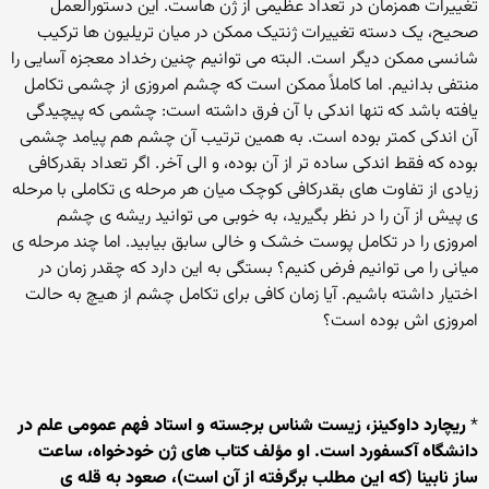
تغییرات همزمان در تعداد عظیمی از ژن هاست. این دستورالعمل
صحیح، یک دسته تغییرات ژنتیک ممکن در میان تریلیون ها ترکیب
شانسی ممکن دیگر است. البته می توانیم چنین رخداد معجزه آسایی را
منتفی بدانیم. اما کاملاً ممکن است که چشم امروزی از چشمی تکامل
یافته باشد که تنها اندکی با آن فرق داشته است: چشمی که پیچیدگی
آن اندکی کمتر بوده است. به همین ترتیب آن چشم هم پیامد چشمی
بوده که فقط اندکی ساده تر از آن بوده، و الی آخر. اگر تعداد بقدرکافی
زیادی از تفاوت های بقدرکافی کوچک میان هر مرحله ی تکاملی با مرحله
ی پیش از آن را در نظر بگیرید، به خوبی می توانید ریشه ی چشم
امروزی را در تکامل پوست خشک و خالی سابق بیابید. اما چند مرحله ی
میانی را می توانیم فرض کنیم؟ بستگی به این دارد که چقدر زمان در
اختیار داشته باشیم. آیا زمان کافی برای تکامل چشم از هیچ به حالت
امروزی اش بوده است؟
*
ریچارد داوکینز، زیست شناس برجسته و استاد فهم عمومی علم در
دانشگاه آکسفورد است. او مؤلف کتاب های ژن خودخواه، ساعت
ساز نابینا (که این مطلب برگرفته از آن است)، صعود به قله ی