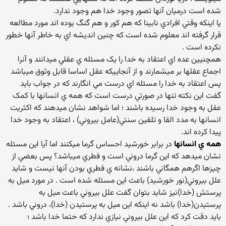
شده است درميان آنها تصور وجود خدا هم وجود ندارد.
يا اينکه وقتي افرادي نابينا که هم کور و هم گنگ بوده اند مورد مطالعه
قرار گرفته اند معلوم شده است که چنين انديشه اي به خاطر آنها خطور
نکرده است .
همچنيين عده اي اعتقاد به خدا را يک مسئله ي عقلي ميدانند و آنرا
اجماع عقلها بر ميشمارند و از آنجاييکه عقل اساسا قابل وثوق ميباشد
پس اعتقاد به خدا را مسئله اي درست مي انگارند که در جواب بايد
گفت اين نکته تنها در صورتي درست است که همه ي انسانها با کمک
عقل به وجود خدا رسيده باشند ؛ اما شواهد نشان ميدهند که اکثريت
انسانها به مدد القا و تلقين سنتي(عامل بيروني) ، اعتقاد به وجود خدا
پيدا کرده اند.
همه ي انسانها
در برابر خورشيد احساس گرما ميکنند اما آيا اين مسئله
نشان ميدهد که اين گرما دروني است و فطري ميباشد؟ پس بعضي از
چيزها اگرهم همگاني باشند ،نشانه ي فطري بودن آنها نيست و شايد
علل بيروني(نور خورشيد) باعث اين مسئله شده است . در مورد ميل به
پرستش (خدا)نيز شايد بتوان گفت علل بيروني باعث ميل به
پرستيدن(خدا) باشد نه اينکه اين ميل به پرستيدن (خدا)، دروني باشد .
بايد دقت کرد که اين علل بيروني نيازي ندارد که حتما خدا باشد ؛