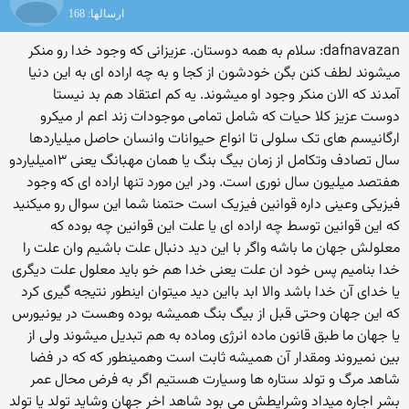
ارسالها: 168
dafnavazan: سلام به همه دوستان. عزیزانی که وجود خدا رو منکر
میشوند لطف کنن بگن خودشون از کجا و به چه اراده ای به این دنیا
آمدند که الان منکر وجود او میشوند. یه کم اعتقاد هم بد نیستا
دوست عزیز کلا حیات که شامل تمامی موجودات زند اعم ار میکرو
ارگانیسم های تک سلولی تا انواع حیوانات وانسان حاصل میلیاردها
سال تصادف وتکامل از زمان بیگ بنگ یا همان مهبانگ یعنی ۱۳میلیاردو
هفتصد میلیون سال نوری است. ودر این مورد تنها اراده ای که وجود
فیزیکی وعینی داره قوانین فیزیک است حتمنا شما این سوال رو میکنید
که این قوانین توسط چه اراده ای یا علت این قوانین چه بوده که
معلولش جهان ما باشه واگر با این دید دنبال علت باشیم وان علت را
خدا بنامیم پس خود ان علت یعنی خدا هم خو باید معلول علت دیگری
یا خدای آن خدا باشد والا ابد بااین دید میتوان اینطور نتیجه گیری کرد
که این جهان وحتی قبل از بیگ بنگ همیشه بوده وهست در یونیورس
یا جهان ما طبق قانون ماده انرژی وماده به هم تبدیل میشوند ولی از
بین نمیروند ومقدار آن همیشه ثابت است وهمینطور که که در فضا
شاهد مرگ و تولد ستاره ها وسیارت هستیم اگر به فرض محال عمر
بشر اجاره میداد وشرایطش می بود شاهد اخر جهان وشاید تولد یا تولد