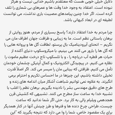
دلایل خیلی خوبی هست که معتقدم باشیم خدایی نیست و هرگز
نبوده است. اعتقاد به وجود خدا وقت ها و عمرهای بی شماری را تلف
کرده است. اگر خدا چنین پیامدهای مصیبت باری نداشت، می توانست
لطیفه ای در ابعاد کیهانی باشد.
چرا مردم به خدا اعتقاد دارند؟ پاسخ بسیاری از مردم، هنوز روایتی از
برهان باستانی نظم است. ما به زیبایی و ظرافت جهان اطراف مان می
نگریم – انحنای آیرودینامیک بال پرستو، لطافت گل ها و پروانه هایی را
که گل ها را بارور می کنند می بینیم، با میکروسکوپ دنیای آکنده از
حیاتِ هر قطره آب دریاچه را ، و با تلسکوپ تاج درخت عظیم ماموت را
نظاره می کنیم. در پیچیدگی الکترونیک و کمال اُپتیکی چشمان خودمان
تأمل می کنیم. ظرافتی که بینایی مان را میسر می کند. اگر اصلاً قدرت
تخیلی داشته باشیم، این چیزها در ما احساس تکریم و احترام برمی
انگیزند. به علاوه نمی توانیم شباهت آشکار میان اندامه های زنده و
طرح های دقیق مهندسی بشر را نادیده بگیریم. برهان نظم را اغلب با
تشبیه خدا به ساعت ساز مطرح می کنند. تشبیهی که کشیش قرن
هجدهمی ویلیام پالی به کار برد. حتی اگر شما ندانید که ساعت
چیست، طراحی چرخ دنده ها و فنرها و طرز چینش آنها در کنار همدیگر
برای یک مقصود خاص، شما را وا می دارد که نتیجه بگیرید که "این