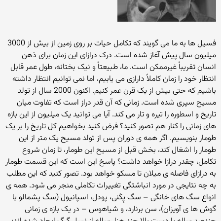
فسیل ها به ما می گویند که تکامل حیات بر روی زمین از بیش از 3000
میلیون سال پیش آغاز شده است. درک درازای این زمان برای ذهن
انسان تقریباً غیرممکن است. ما، طبیعتاً و نیک بختانه، طول عمر قابل
انتظار خود را زمان کاملاً دارازی می یابیم، اما نمی توانیم انتظار داشته
باشیم که حتی بیش از یک قرن عمر کنیم. اکنون 2000 سال از تولد
مسیح سپری شده است. زمانی که آن قدر دراز است که تفاوت میان
تاریخ و اسطوره را تیره و تار می کند. آیا می توانید یک میلیون از این بازه
های زمانی را کنار هم تصور کنید؟ فرض کنید بخواهیم کل تاریخ را بر یک
طومار بنویسیم. اگر همه ی دوران پس از تولد مسیح یک متر از این
طومار را اشغال کند، بخش قبل از مسیح این طومار، تا زمان شروع
تکامل، چقدر درازا خواهد داشت؟ پاسخ این است که این قسمت طومار
به درازای فاصله ی میلان تا مسکو خواهد بود. تصور کنید که این مطلب
به چه نتایجی در مورد انباشتگی تغییرات تکاملی منجر می شود. همه ی
انواع سگ های خانگی – سگ پِکَنی، پودل، اسپانیول (سگ پشمالو با
گوش ها ی آویزان)، سن برنارد، و شیاهوس – در یک بازه ی زمانی