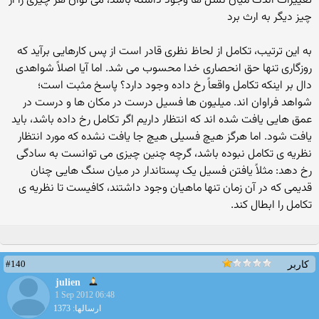
تغییرات اندک میان نسل ها وجود داشته باشد، می توان هر چیزی را از
چیز دیگر به ارث برد
به این ترتیب، تکامل از لحاظ نظری قادر است از پس کارهایی برآید که
روزگاری تنها حق انحصاری خدا محسوب می شد. اما آیا اصلاً شواهدی
دال بر اینکه تکامل واقعاً رخ داده وجود دارد؟ پاسخ مثبت است؛
شواهد فراوان اند. میلیون ها فسیل درست در مکان ها و درست در
عمق هایی یافت شده اند که انتظار داریم اگر تکامل رخ داده باشد، باید
یافت شود. اما هرگز هیچ فسیلی هیچ جا یافت نشده که مورد انتظار
نظریه ی تکامل نبوده باشد، گرچه چنین چیزی می توانست به سادگی
رخ دهد: مثلاً یافتن فسیل یک پستاندار در میان سنگ هایی چنان
قدیمی که در آن زمان تنها ماهیان وجود داشتند، کافیست تا نظریه ی
تکامل را ابطال کند.
#140
کاربر
julien
1 Sep 2012 06:48
ارسالها: 1373