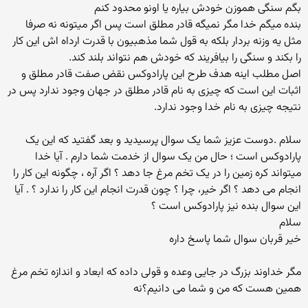
بگم سنگی هموزن خودش بیاره یا اونو محدود کنم
بنده میگم خدا مگر نمیگه قادر مطلق است پس اگر میتونه نه صرفا
مثل یه وزنه بردار بلکه به قول شما مذهبیون با قدرت ارداه اش این کار
را بکند و سنگی را بیافریند که خودش هم نتواند بلند کند.
اصل مطلب اینه هدف طرح این پارادوکس نقض صفت قادر مطلق و
اثبات این است که چیزی به نام قادر مطلق در جهان وجود ندارد پس در
نتیجه چیزی به نام خدا وجود ندارد.
سلام .دوست عزیز شما یک سوال پرسیدید و بعد گفتید که این یک
پارادوکس است ؛ حال من یک سوال از خدمت شما دارم . آیا خدا
میتواند کره زمین را در یک تخم مرغ جا دهد ؟ اگر آره ، چگونه این کار را
انجام می دهد ؟ اگر خیر، چرا ؟ چون قدرت انجام این کار را ندارد ؟ . آیا
این سوال بنده نیز پارادوکس است ؟
سلام
خیر قربان سوال شما پاسخ داره
مگر خداوند بزرگ در جایی وعده و قولی داده که ابعاد و اندازه تخم مرغ
همین هست که من و شما می دانیم؟نه