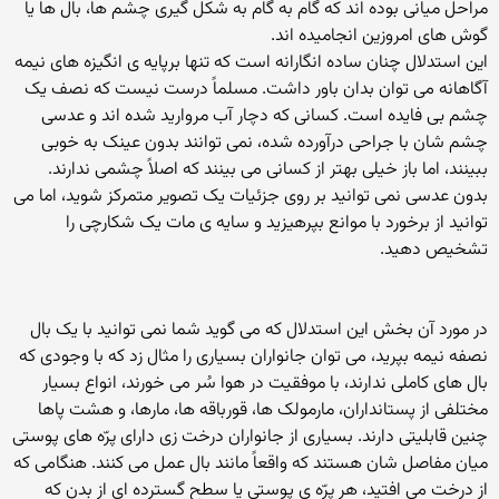
مراحل میانی بوده اند که گام به گام به شکل گیری چشم ها، بال ها یا
گوش های امروزین انجامیده اند.
این استدلال چنان ساده انگارانه است که تنها برپایه ی انگیزه های نیمه
آگاهانه می توان بدان باور داشت. مسلماً درست نیست که نصف یک
چشم بی فایده است. کسانی که دچار آب مروارید شده اند و عدسی
چشم شان با جراحی درآورده شده، نمی توانند بدون عینک به خوبی
ببینند، اما باز خیلی بهتر از کسانی می بینند که اصلاً چشمی ندارند.
بدون عدسی نمی توانید بر روی جزئیات یک تصویر متمرکز شوید، اما می
توانید از برخورد با موانع بپرهیزید و سایه ی مات یک شکارچی را
تشخیص دهید.
در مورد آن بخش این استدلال که می گوید شما نمی توانید با یک بال
نصفه نیمه بپرید، می توان جانواران بسیاری را مثال زد که با وجودی که
بال های کاملی ندارند، با موفقیت در هوا سُر می خورند، انواع بسیار
مختلفی از پستانداران، مارمولک ها، قورباقه ها، مارها، و هشت پاها
چنین قابلیتی دارند. بسیاری از جانواران درخت زی دارای پرّه های پوستی
میان مفاصل شان هستند که واقعاً مانند بال عمل می کنند. هنگامی که
از درخت می افتید، هر پرّه ی پوستی یا سطح گسترده ای از بدن که