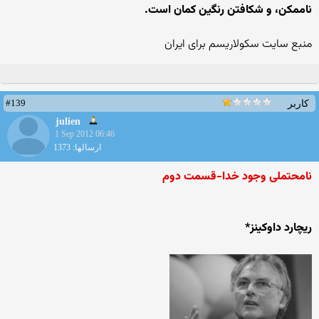
ناممکن، و شکافتن رنگین کمان است.
منبع سایت سکولاریسم برای ایران
#139
کاربر
julien
1 Sep 2012 06:46
ارسالها: 1373
نامحتملی وجود خدا-قسمت دوم
ریچارد داوکینز*