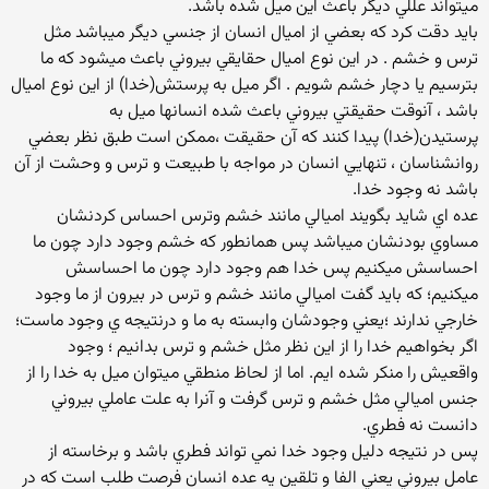
ميتواند عللي ديگر باعث اين ميل شده باشد.
بايد دقت کرد که بعضي از اميال انسان از جنسي ديگر ميباشد مثل
ترس و خشم . در اين نوع اميال حقايقي بيروني باعث ميشود که ما
بترسيم يا دچار خشم شويم . اگر ميل به پرستش(خدا) از اين نوع اميال
باشد ، آنوقت حقيقتي بيروني باعث شده انسانها ميل به
پرستيدن(خدا) پيدا کنند که آن حقيقت ،ممکن است طبق نظر بعضي
روانشناسان ، تنهايي انسان در مواجه با طبيعت و ترس و وحشت از آن
باشد نه وجود خدا.
عده اي شايد بگويند اميالي مانند خشم وترس احساس کردنشان
مساوي بودنشان ميباشد پس همانطور که خشم وجود دارد چون ما
احساسش ميکنيم پس خدا هم وجود دارد چون ما احساسش
ميکنيم؛ که بايد گفت اميالي مانند خشم و ترس در بيرون از ما وجود
خارجي ندارند ؛يعني وجودشان وابسته به ما و درنتيجه ي وجود ماست؛
اگر بخواهيم خدا را از اين نظر مثل خشم و ترس بدانيم ؛ وجود
واقعيش را منکر شده ايم. اما از لحاظ منطقي ميتوان ميل به خدا را از
جنس اميالي مثل خشم و ترس گرفت و آنرا به علت عاملي بيروني
دانست نه فطري.
پس در نتيجه دليل وجود خدا نمي تواند فطري باشد و برخاسته از
عامل بيروني يعني الفا و تلقين يه عده انسان فرصت طلب است که در