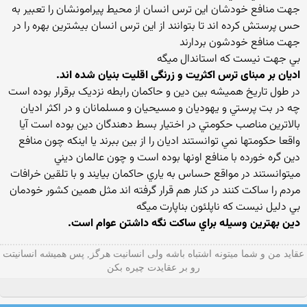
جهت منافع خودشان اين ترس انسان از محيط پيرامونشان را تعبير به
حس پرستش کرده اند تا بتوانند از اين ترس انسان بيشترين بهره را در
جهت منافع خودشون بردارند
بي جهت نيست که استاندال ميگه
اديان بر مبناى ترس اکثريت و زرنگى اقليت بنيان شده اند.
در طول تاريخ هميشه بين دين و حاکمان رابطه نزديک برقرار بوده است
چه در بت پرستي و يهوديان و مسيحيان و مسلمانان و در اکثر اديان
بالاترين مناصب حکومتي در اختيار بسط دهندگان دين بوده است آيا
واقعا حکومتها نمي توانستند اديان را از بين ببرند يا اينکه چون منافع
دين گره خورده با منافع اونها بوده است و چون عالمان ديني
ميتوانستند در مواقع حساس به ياري حاکمان بيايند و با تلقين خرافات
مردم را ساکت کنند در کنار هم قرار گرفته اند مثل همین کشور خودمان
بي دليل نيست که ناپلئون بناپارت ميگه
دين بهترين وسيله براي ساکت نگه داشتن عوام است.
عقاید من و شما میتونه اشتباه باشه ولی انسانیت هرگز, پس همیشه انسانیتت
رو بر عقایدت چیره بکن