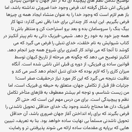
توضیح تکامل نظم های پیچیده ای که از آغاز جهان با قوانین بنیادی
فیزیکی اش شکل گرفته اند، فرض وجود خدا ضرورتی نداشته باشد، اما
باز هم لازم است که وجود خدا را به عنوان منشاء ایجاد همه ی چیزها
فرض بگیریم. این ایده، کار چندانی برای خدا باقی نمی گذارد: تنها کار
بیگ بنگ را سروسامان بده و بعد برو استراحت کن و منتظر باش تا
همه چیز خود به خود رخ دهد. شیمی-فیزیک دانی به نام پیتر اَتکینز در
کتاب شیوایش به نام خلقت، خدای تنبلی را فرض می گیرد که می
کوشد تا آنجا که می تواند کار کمتری برای شروع همه چیز انجام دهد.
اتکینز توضیح می دهد که چگونه هر مرحله از تاریخ کیهان توسط
قوانین ساده ی فیزیکی، از دوره ی قبلی اش ناشی شده است. آنگاه
میزان کاری را که لازم بوده که خدای تنبل انجام دهد کسر می کند و
عاقبت نتیجه می گیرد که این کار مورد نیاز درحقیقت صفر است!
جزئیات فاز قبل از تکاملی جهان، متعلق به حیطه ی فیزیک است، اما
من زیست شناسم، و توجه ام بیشتر معطوف به فازهای متأخر تکامل
نظم و پیچیدگی است. برای من درس مهم این است که، حتی اگر
فیزیک دان ها محتاج باشند وجود یک خدای حداقلی تحویل ناشدنی را
فرض بگیرند که برای راه انداختن آغاز جهان ضروری باشد، آن حداقل
تحویل ناشدنی مسلماً بی نهایت ساده خواهد بود. بنا به تعریف، تبیین
هایی که برپایه ی مقدمات ساده ارائه می شوند پذیرفتنی تر و رضایت