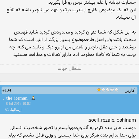
جسارت نباشه با علم بیشتر درس رو فرا بگیرید.
این که یک موضوعی خارج از قدرت درک و فهم من ناچیز باشه که نافع
آن نمیشه.
به این شکل که شما عنوان کردید و محدودش کردید شاید فهمش
سخت باشه ولی اصل طرحموضوع بسیار بزرگتر از اینی است که شما
نوشتید و حتی عقل ناچیز و ناقص من اونرو درک و تایید می کنه، چه
برسه به شما که کاملا معلومه ادم دارای کمالات و مطالعه هستید
سلطان جهانم
#134
کاربر
the_iceman
8 Jul 2012 10:02
ارسالها: 61
soeil_rezaie: oshinam:
دوست عزیز بنده کاری به آنتروپومورفیسم یا تصور شخصیت انسانی
برای خدا ندارم بنده هرگز برای خدا جسمی و وزنی قائل نشدم که بیام