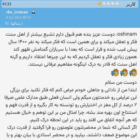
#133
کاربر
the_iceman
8 Jul 2012 09:55
ارسالها: 61
oshinam: دوست عزیز بنده هم قبول دارم تشیع بیشتر از اهل سنت
فکر و تعقل میکند و برای همین است که فکر میکند یه نفر ۱۴۰۰ سال
پیش غیب شده و قرار است که بعدا با سربازان گمنامش ظهور کند
همون زیادی فکر و تعقل کردیم که به این چیزها اعتقاد داریم و گرنه
اهل سنت که قادر به درک اینگونه مفاهیم عرفانی نیستند.
دوست من سلام
ابتدا من از نادانی و جاهلی خودم عرض کنم که فکر نکنید برای بزرگی
این عرایض رو خدمتتون میگم ولی انسان فعلی طبق مدارک علمی صرفا
۲ درصد از کل مغز در اختیارش رو تونسته به کار بگیره و از قدرت فهم و
استنتاج اون بهره مند بشه، چرا امثال من بر این توهم و خیال هستیم
که هر آنچه اتفاق می افتد رو باید در این لحظه درک کنیم.
اگر کسانی که شما در محضرشون علومتون رو فرا گرفتید از قدرت درک
این موضوع ضعف داشتند، بیایید و در محضر استادی با بیان بهتر و یا