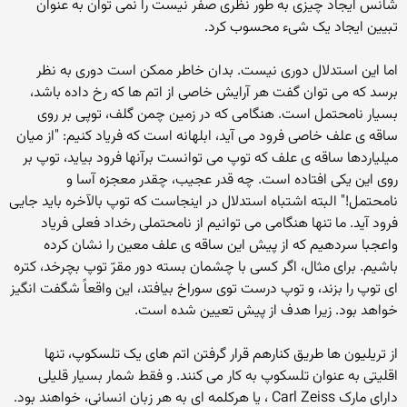
شانس ایجاد چیزی به طور نظری صفر نیست را نمی توان به عنوان
تبیین ایجاد یک شیء محسوب کرد.
اما این استدلال دوری نیست. بدان خاطر ممکن است دوری به نظر
برسد که می توان گفت هر آرایش خاصی از اتم ها که رخ داده باشد،
بسیار نامحتمل است. هنگامی که در زمین چمن گلف، توپی بر روی
ساقه ی علف خاصی فرود می آید، ابلهانه است که فریاد کنیم: "از میان
میلیاردها ساقه ی علف که توپ می توانست برآنها فرود بیاید، توپ بر
روی این یکی افتاده است. چه قدر عجیب، چقدر معجزه آسا و
نامحتمل!" البته اشتباه استدلال در اینجاست که توپ بالآخره باید جایی
فرود آید. ما تنها هنگامی می توانیم از نامحتملی رخداد فعلی فریاد
واعجبا سردهیم که از پیش این ساقه ی علف معین را نشان کرده
باشیم. برای مثال، اگر کسی با چشمان بسته دور مقرّ توپ بچرخد، کتره
ای توپ را بزند، و توپ درست توی سوراخ بیافتد، این واقعاً شگفت انگیز
خواهد بود. زیرا هدف از پیش تعیین شده است.
از تریلیون ها طریق کنارهم قرار گرفتن اتم های یک تلسکوپ، تنها
اقلیتی به عنوان تلسکوپ به کار می کنند. و فقط شمار بسیار قلیلی
دارای مارک Carl Zeiss ، یا هرکلمه ای به هر زبان انسانی، خواهند بود.