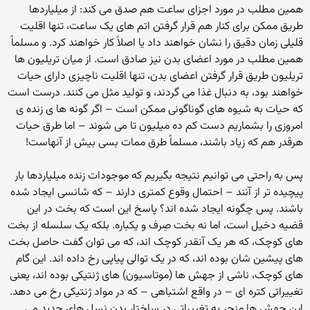
همین مطلب در مورد اجزای ساعت هم صدق می کند: از میلیاردها
طریق ممکن برای کنار هم قرار گرفتن اتم های یک ساعت، تنها اقلیت
قلیلی زمان دقیق را نشان خواهند داد یا اصلاً کار خواهند کرد. و مسلماً
همین مطلب در مورد اعضای بدن نیز صادق است. از میان تریلیون ها
تریلیون طریق قرار گرفتن اعضای بدن، تنها اقلیت ناچیزی دارای حیات
خواهند بود، به دنبال غذا می گردند، و تولید مثل می کنند. درست است
که حیات به شیوه های گوناگونی ممکن است – اگر گونه ها ی زنده ی
امروزی را بشماریم دست کم ده میلیون تا می شوند – اما طرق حیات
هرقدر هم که زیاد باشند، مسلماً طرق ممات بسی بیش از آنهاست!
پس به راحتی می توانیم نتیجه بگیریم که موجودات زنده میلیاردها بار
پیچیده تر از آنند – احتمال وقوع کمتری دارند – که شانسی ایجاد شده
باشند. پس چگونه ایجاد شده اند؟ پاسخ این است که بخت در این
قضیه دخیل است، اما نه بخت صِرف و یکباره. بلکه یک سلسله از بخت
های کوچک، که هر یک آنقدر کوچک اند، که می توان گفت حاصل بخت
های پیشین شان بوده اند، که در یک توالی پیاپی رخ داده اند. این گام
های کوچک، ناشی از جهش ها (موتاسیون) های ژنتیکی بوده اند، یعنی
تغییراتی کتره ای – در واقع اشتباهی – که در مواد ژنتیکی رخ می دهد.
این جهش ها منجر به تغییراتی در ساختار بدن نسل های جدید می