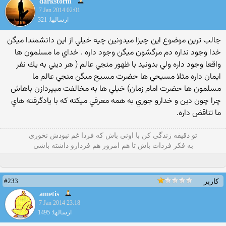
darkstorm
7 Jan 2014 02:01
ارسالها: 321
جالب ترين موضوع اين چيزا ميدونين چيه خيلي از اين دانشمندا ميگن
خدا وجود نداره دم مرگشون ميگن وجود داره . خداي ما مسلمون ها
واقعا وجود داره ولي بدونيد با ظهور منجي عالم ( هر ديني به يك نفر
ايمان داره مثلا مسيحي ها حضرت مسيح ميگن منجي عالم ما
مسلمون ها حضرت امام زمان) خيلي ها به مخالفت ميپردازن باهاش
چرا چون دين و خدارو جوري به همه معرفي ميكنه كه با يادگرفته هاي
ما تناقض داره.
تو دقیقه زندگی کن با اونی باش که فردا غم نبودش نخوری
به فکر فردات باش تا هم امروز هم فردارو داشته باشی
#233
کاربر
ametis
7 Jan 2014 23:18
ارسالها: 1495