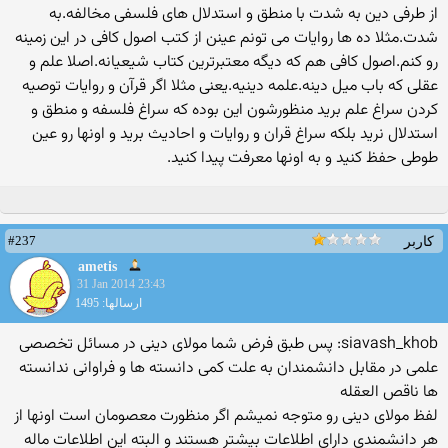
از طرفی دین به شدت با منطق و استدلال های فلسفی مخالفه.به
شدت.مثلا ده ها روایات می تونم عینن از کتب اصول کافی در این زمینه
رو کنم.اصول کافی هم که دیگه معتبرترین کتاب شیعیانه.اصلا علم و
عقلی که باب میل دینه.علمه دینیه.یعنی مثلا اگر قرآن و روایات توصیه
کردن سراغ علم برید منظورشون این بوده که سراغ فلسفه و منطق و
استدلال نرید بلکه سراغ قران و روایات و احادیث برید و اونها رو عین
طوطی حفظ کنید و به اونها معرفت پیدا کنید.
#237
کاربر
ametis
31 Jan 2014 23:43
ارسالها: 1495
siavash_khob: پس طبق فرض شما مولای دینی در مسائل تخصصی
علمی در مقابل دانشمندان به علت کمی دانسته ها و فراوانی ندانسته
ها ناقص العقله
لفظ مولای دینی رو متوجه نمیشم اگر منظورت معصومان است اونها از
هر دانشمندی دارای اطلاعات بیشتر هستند و البته این اطلاعات ماله