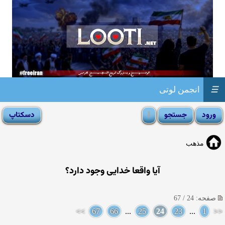
☰
انجمن لوتی
مذهب
آيا واقعا خدايى وجود دارد؟
صفحه: 24 / 67
>>
67
66
...
25
24
23
...
1
<<