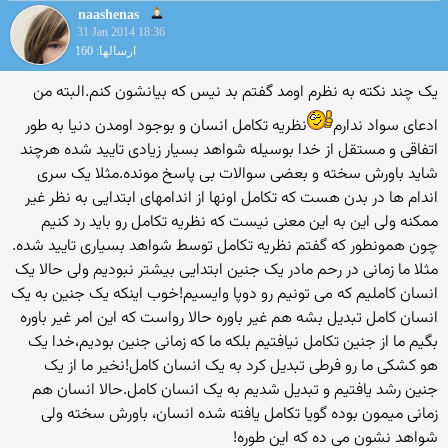
naashenas
31 Jan 2014 18:36
ارسالها: 160
یک چند نکته به نظرم اومد گفتم بد نیس که بیانشون کنم.البته من
ادعای سواد ندارم
نظریه تکامل انسان و بوجود اومدن دنیا به طور
اتفاقی و مستقل از خدا بوسیله شواهد بسیار زیادی تایید شده هرچند
شاید باورش سخته و بعضی سوالات بی پاسخ مونده.مثلا یک سری
اندام ها در بدن هست که تکامل اونها از اندامهای ابتدایی به نظر غیر
ممکنه ولی این به این معنی نیست که نظریه تکامل رو باید رد کنیم
چون همونطور که گفتم نظریه تکامل توسط شواهد بسیاری تایید شده.
مثلا ما زمانی در رحم مادر یک جنین ابتدایی بیشتر نبودیم ولی حالا یک
انسان کاملیم که می تونیم رو دوپا وایسیم!خوب اینکه یک جنین به یک
انسان کامل تبدیل بشه هم غیر باوره حالا رواست که این امر غیر باوره
بگیم ما از جنین تکامل نیافتیم بلکه ما که زمانی جنین بودیم،خدا یک
هو کشکی ما رو فرطی تبدیل کرد به یک انسان کامل!نخیر ما از یک
جنین رشد یافتیم و تبدیل شدیم به یک انسان کامل.حالا انسان هم
زمانی میمون بوده گویا تکامل یافته شده انسان، باورش سخته ولی
شواهد نشون می ده که این طوره!