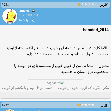
#231
کاربر
ametis
7 Jan 2014 01:48
ارسالها: 1495
bamdad_2014
واقعا کارت درسته من عاشقه این کلیپ ها هستم اگه ممکنه از اوکینز
خصوصا مدلهای مناظره و مصاحبه باز ترجمه شده بزارید
ممنون ....شما نزد من از خیلی خیلی از مسلمونها ی دو آتیشه با
شخصیت تر و انسان تر هستید
مکن آنگونه که آزرده شوم از خویت .....دست بر دل نهم و پا بکشم از کویت
#232
کاربر