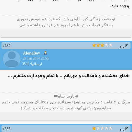
وجود داره.
تو دقیقه زندگی کن با اونی باش که فردا غم نبودش نخوری
به فکر فردات باش تا هم امروز هم فردارو داشته باشی
#235
کاربر
AloneBoy
29 Jan 2014 23:55
ارسالها: 3502
خدای بخشنده و باعدالت و مهربانم .. با تمام وجود ازت متنفرم ...
#جاوید_شاه👑
مرگ بر ۳ فاسد : ملا چپی مجاهد(+پسمانده های ۵۷؛نایاک؛مصومه قمی؛حامد
مجاهدیون؛مهتدی کهنه تروریست تجزیه طلب و شرکا)
#236
کاربر