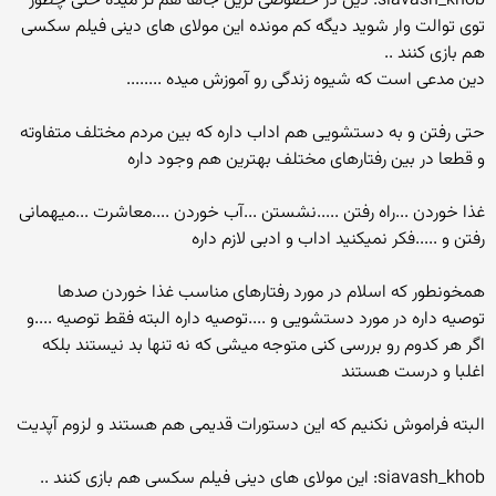
siavash_khob: دین در خصوصی ترین جاها هم تز میده حتی چطور
توی توالت وار شوید دیگه کم مونده این مولای های دینی فیلم سکسی
هم بازی کنند ..
دین مدعی است که شیوه زندگی رو آموزش میده ........
حتی رفتن و به دستشویی هم اداب داره که بین مردم مختلف متفاوته
و قطعا در بین رفتارهای مختلف بهترین هم وجود داره
غذا خوردن ...راه رفتن .....نشستن ...آب خوردن ....معاشرت ...میهمانی
رفتن و .....فکر نمیکنید اداب و ادبی لازم داره
همخونطور که اسلام در مورد رفتارهای مناسب غذا خوردن صدها
توصیه داره در مورد دستشویی و ....توصیه داره البته فقط توصیه ....و
اگر هر کدوم رو بررسی کنی متوجه میشی که نه تنها بد نیستند بلکه
اغلبا و درست هستند
البته فراموش نکنیم که این دستورات قدیمی هم هستند و لزوم آپدیت
siavash_khob: این مولای های دینی فیلم سکسی هم بازی کنند ..