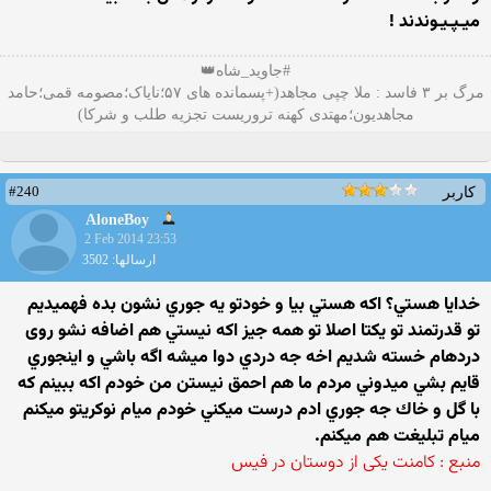
میـپـیـوندند !
#جاوید_شاه👑
مرگ بر ۳ فاسد : ملا چپی مجاهد(+پسمانده های ۵۷؛نایاک؛مصومه قمی؛حامد
مجاهدیون؛مهتدی کهنه تروریست تجزیه طلب و شرکا)
#240
کاربر
AloneBoy
2 Feb 2014 23:53
ارسالها: 3502
خدايا هستي؟ اكه هستي بيا و خودتو يه جوري نشون بده فهميديم
تو قدرتمند تو يكتا اصلا تو همه جيز اكه نيستي هم اضافه نشو روی
دردهام خسته شديم اخه جه دردي دوا ميشه اگه باشي و اينجوري
قايم بشي ميدوني مردم ما هم احمق نيستن من خودم اكه ببينم كه
با گل و خاك جه جوري ادم درست ميكني خودم ميام نوكريتو ميكنم
ميام تبليغت هم ميكنم.
منبع : کامنت یکی از دوستان در فیس