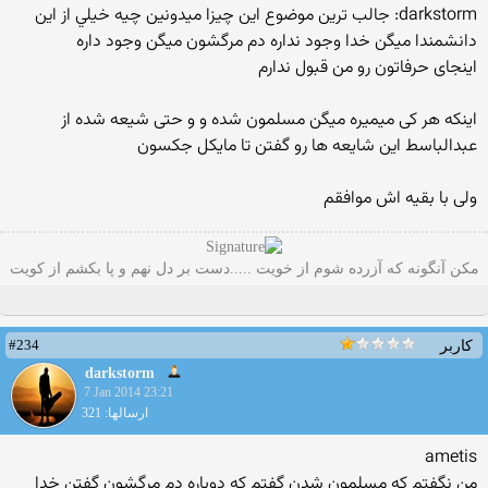
darkstorm: جالب ترين موضوع اين چيزا ميدونين چيه خيلي از اين
دانشمندا ميگن خدا وجود نداره دم مرگشون ميگن وجود داره
اینجای حرفاتون رو من قبول ندارم
اینکه هر کی میمیره میگن مسلمون شده و و حتی شیعه شده از
عبدالباسط این شایعه ها رو گفتن تا مایکل جکسون
ولی با بقیه اش موافقم
مکن آنگونه که آزرده شوم از خویت .....دست بر دل نهم و پا بکشم از کویت
#234
کاربر
darkstorm
7 Jan 2014 23:21
ارسالها: 321
ametis
من نگفتم كه مسلمون شدن گفتم كه دوباره دم مرگشون گفتن خدا