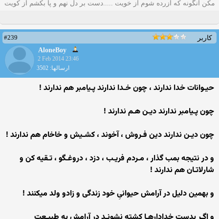
مکن آنگونه که آزرده شوم از خویت .....دست بر دل نهم و پا بکشم از کویت
#239
کاربر
AloneBoy
2 Feb 2014 23:46
ارسالها: 3502
حیـوانات خدا ندارند ، چون خـدا ندارند پـیامبر هم ندارند !
چون پـیامبر ندارند دیـن هـم ندارند !
چون دیـن ندارند دین فـروش ، آخوند ، کشـیش و خاخام هم ندارند !
و در نتیجه بمب گذار ، مـردم فریـب ، دزد ، دروغـگو ، تـقیه کن و
شارلاتـان هم ندارند !
و بهمین دلیل در آرامش حیوانیِ خود زندگی و زادو ولد میکنند !
و اگـر بدست خدادارهـا کشته نشونـد در آرامش به طبیـعت