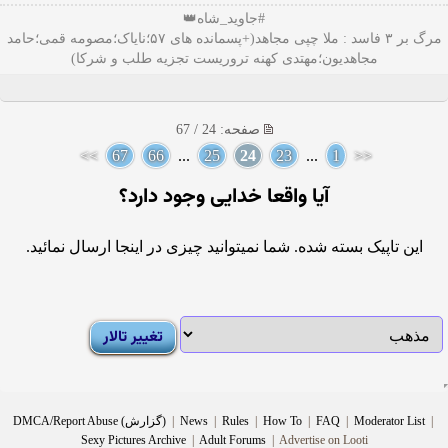
#جاوید_شاه👑
مرگ بر ۳ فاسد : ملا چپی مجاهد(+پسمانده های ۵۷؛نایاک؛مصومه قمی؛حامد
مجاهدیون؛مهتدی کهنه تروریست تجزیه طلب و شرکا)
صفحه: 24 / 67
>>
67
66
...
25
24
23
...
1
<<
آيا واقعا خدايى وجود دارد؟
این تاپیک بسته شده. شما نمیتوانید چیزی در اینجا ارسال نمائید.
|
Moderator List
|
FAQ
|
How To
|
Rules
|
News
|
DMCA/Report Abuse (گزارش)
Sexy Pictures Archive
|
Adult Forums
|
Advertise on Looti