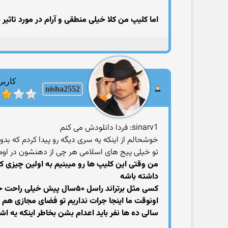
اما کلیپ من کلا خیلی منطقی و آرام در مورد تاثیر
کاربر
nisha2552
sinarv1: فردا دانلودش مى کنم
خوشحالم از اينکه يه سرى ديگه رو پيدا کردم که ب
تو خيلى پيج هاى اسلامى هر چى از دهنشون در اومد
من وقتی این کلیپ ها رو میبنیم به اولین چیزی ک
داشته باشه
کسی مثل برتراند راسل ۵۰سال پیش خیلی راحت حرفاشو میزنه
اونوقت ما اینجا جرات نداریم تو فضای مجازی هم 
سالی ده ها نفر باید اعدام بشن بخاطر اینکه یه اش