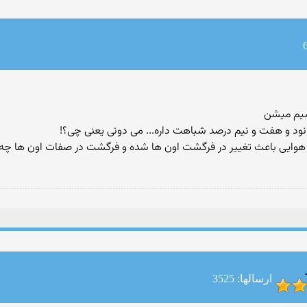
سيم ميشن
ن نود و هفت و نيم درصد شباهت داره... مى دونى يعنى چى؟!
و هوايى باعث تغيير در فرگشت اون ها شده و فرگشت در صفات اون ها چه 
ارسالها: 3525