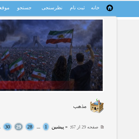
خانه
ثبت نام
نظرسنجی
جستجو
موقع
مذهب
:
« پیشین
1
...
28
29
30
..
صفحه 29 از 67