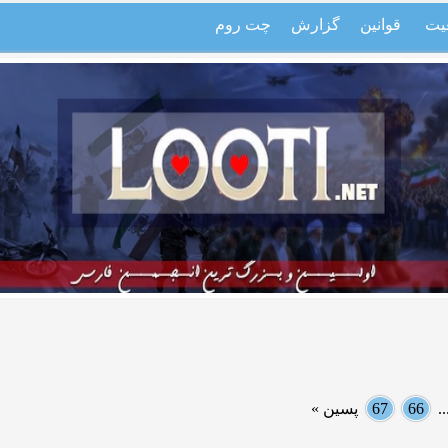
یت
قوانین
گزارش
چت روم
.
66
67
پسین »