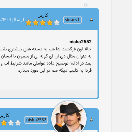
کاربر
sinarv1
ارسالها: 6789
nisha2552
حالا اون فرگشت ها هم به دسته هاى بيشترى تق
به عنوان مثال دى ان اى گونه اى از ميمون با انسا
بعد در ادامه توضيح داده عواملى مانند شرايط اب 
فردا يه کليپ ديگه هم در اين مورد ميذارم
کاربر
nisha2552