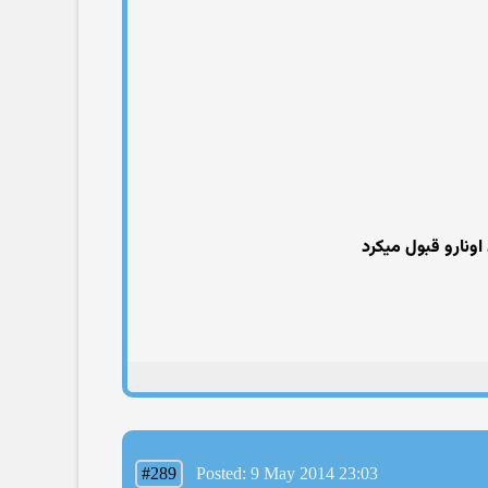
ونارو قبول میکرد
#289
Posted: 9 May 2014 23:03