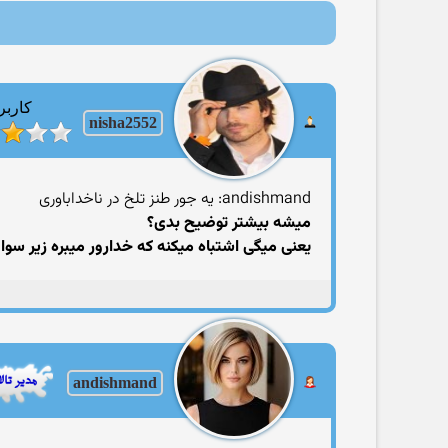
کاربر
nisha2552
andishmand: یه جور طنز تلخ در ناخداباوری
میشه بیشتر توضیح بدی؟
یعنی میگی اشتباه میکنه که خدارور میبره زیر سوا
andishmand