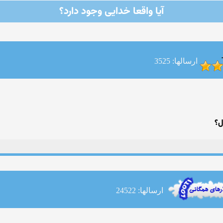
آيا واقعا خدايى وجود دارد؟
ارسالها: 3525
ل؟
ارسالها: 24522