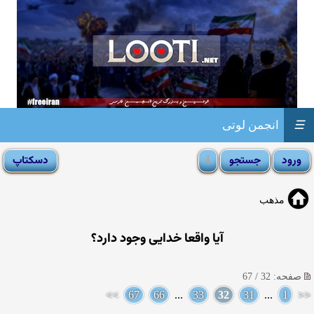
☰
انجمن لوتی
مذهب
آيا واقعا خدايى وجود دارد؟
صفحه: 32 / 67
>>
67
66
...
33
32
31
...
1
<<