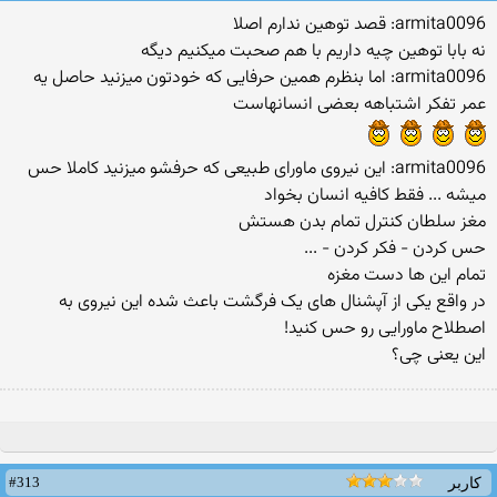
armita0096: قصد توهین ندارم اصلا
نه بابا توهین چیه داریم با هم صحبت میکنیم دیگه
armita0096: اما بنظرم همین حرفایی که خودتون میزنید حاصل یه
عمر تفکر اشتباهه بعضی انسانهاست
armita0096: این نیروی ماورای طبیعی که حرفشو میزنید کاملا حس
میشه ... فقط کافیه انسان بخواد
مغز سلطان کنترل تمام بدن هستش
حس کردن - فکر کردن - ...
تمام این ها دست مغزه
در واقع یکی از آپشنال های یک فرگشت باعث شده این نیروی به
اصطلاح ماورایی رو حس کنید!
این یعنی چی؟
#313
کاربر