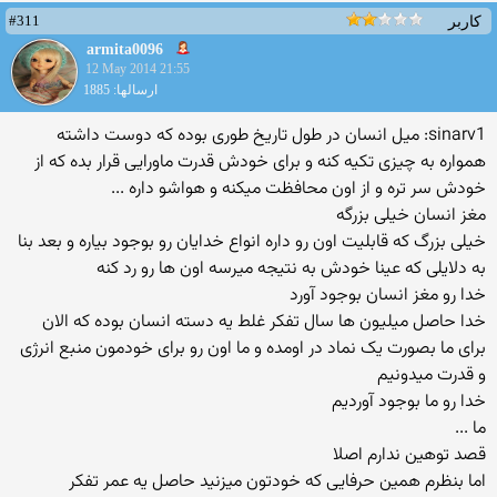
#311
کاربر
armita0096
12 May 2014 21:55
ارسالها: 1885
sinarv1: میل انسان در طول تاریخ طوری بوده که دوست داشته
همواره به چیزی تکیه کنه و برای خودش قدرت ماورایی قرار بده که از
خودش سر تره و از اون محافظت میکنه و هواشو داره ...
مغز انسان خیلی بزرگه
خیلی بزرگ که قابلیت اون رو داره انواع خدایان رو بوجود بیاره و بعد بنا
به دلایلی که عینا خودش به نتیجه میرسه اون ها رو رد کنه
خدا رو مغز انسان بوجود آورد
خدا حاصل میلیون ها سال تفکر غلط یه دسته انسان بوده که الان
برای ما بصورت یک نماد در اومده و ما اون رو برای خودمون منبع انرژی
و قدرت میدونیم
خدا رو ما بوجود آوردیم
ما ...
قصد توهین ندارم اصلا
اما بنظرم همین حرفایی که خودتون میزنید حاصل یه عمر تفکر