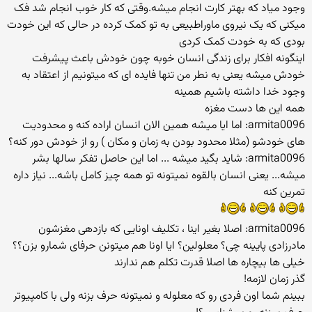
وجود میاد که بهتر کارت انجام میشه.وقتی که کار خوب انجام شد فک
میکنی که یک نیروی ماوراطبیعی به تو کمک کرده در حالی که این خودت
بودی که به خودت کمک کردی
اینگونه افکار برای زندگی انسان خوبه چون خودش باعث پیشرفت
خودش میشه یعنی به نطر من تنها فایده ای که میتونیم از اعتقاد به
وجود خدا داشته باشیم همینه
همه این ها دست مغزه
armita0096: اما ایا میشه همین الان انسان اراده کنه و محدودیت
های خودشو (مثلا محدود بودن به زمان و مکان ) رو از خودش دور کنه؟
armita0096: شاید بگید میشه ... اما این حاصل تفکر سالها بشر
میشه... یعنی انسان بالقوه نمیتونه تو همه چیز کامل باشه... نیاز داره
تمرین کنه
armita0096: اصلا بغیر اینا ، تکلیف اونایی که بازدهی مغزشون
مادرزادی پایینه چی؟ معلولین؟ ایا اونا هم میتونن حرفای شمارو بزن؟؟
خیلی ها بیچاره ها اصلا قدرت تکلم هم ندارند
گذر زمان لازمه!
ببینم شما اون فردی رو که معلوله و نمیتونه حرف بزنه ولی با کامپیوتر