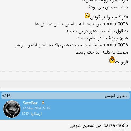
حرف میزنه رو میشناسی؟!
نیشا اسمش چی بود؟!
فکر کنم جوابتو گرفتی
armita0096: این همه نابه سامانی ها بی عدالتی ها
به قول نیشا دنیا هنوز در بی نظمیه
هیچ چیز فعلا در نظم نیست
armita0096: میبخشید صحبت هام پراکنده شدن انقدر... از هر
مبحث یه کلمه انداختم وسط
قربونت
#316
معاون انجمن
SexyBoy
12 May 2014 22:16
ارسالها: 8712
barzakh666: من،توهین،شوخی