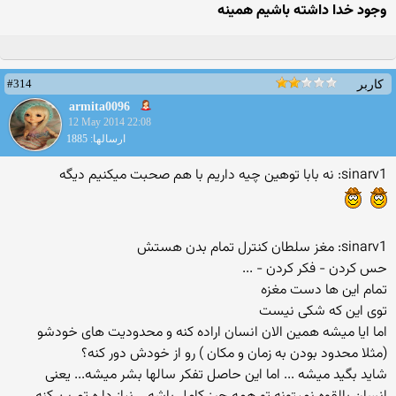
وجود خدا داشته باشیم همینه
#314
کاربر
armita0096
12 May 2014 22:08
ارسالها: 1885
sinarv1: نه بابا توهین چیه داریم با هم صحبت میکنیم دیگه
sinarv1: مغز سلطان کنترل تمام بدن هستش
حس کردن - فکر کردن - ...
تمام این ها دست مغزه
توی این که شکی نیست
اما ایا میشه همین الان انسان اراده کنه و محدودیت های خودشو
(مثلا محدود بودن به زمان و مکان ) رو از خودش دور کنه؟
شاید بگید میشه ... اما این حاصل تفکر سالها بشر میشه... یعنی