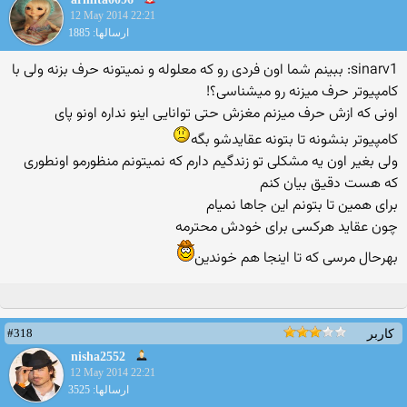
12 May 2014 22:21
ارسالها: 1885
sinarv1: ببینم شما اون فردی رو که معلوله و نمیتونه حرف بزنه ولی با
کامپیوتر حرف میزنه رو میشناسی؟!
اونی که ازش حرف میزنم مغزش حتی توانایی اینو نداره اونو پای
کامپیوتر بنشونه تا بتونه عقایدشو بگه
ولی بغیر اون یه مشکلی تو زندگیم دارم که نمیتونم منظورمو اونطوری
که هست دقیق بیان کنم
برای همین تا بتونم این جاها نمیام
چون عقاید هرکسی برای خودش محترمه
بهرحال مرسی که تا اینجا هم خوندین
#318
کاربر
nisha2552
12 May 2014 22:21
ارسالها: 3525