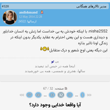
#320
مدیر تالارهای همگانی
andishmand
12 May 2014 22:28
ارسالها: 24522
nisha2552: با اینکه خودش یه بی خداست اما زنش یه انسان خداباور
و دینداری هست و این یعنی احترام به عقاید یکدیگر بدون اینکه در
زندگی اونا تاثیر بذاره
این دیگه یعنی اوج شعور و درک متقابل
بی
تو
اینجا همه در حبس ابد تبعیدند
سالها، هجری و شمسی، همه بی خورشیدند
صفحه: 32 / 67
>>
67
66
...
33
32
31
...
1
<<
آيا واقعا خدايى وجود دارد؟