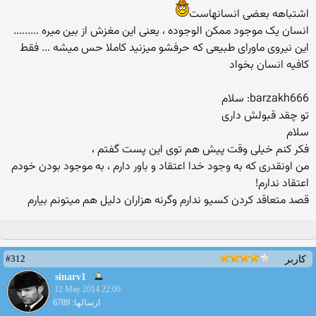
اشتباهه بعضی انسانهاست
انسان یک موجود ممکن الوجوده ، یعنی این مغزش از بین میره .........
این نیروی ماورای طبیعی که حرفشو میزنید کاملا حس میشه ... فقط
کافیه انسان بخواد
barzakh666: سلام
تو چقد قبولش داری
سلام
فکر کنم خیلی وقت پیش هم توی این پست گفتم ،
من اونقدری که به وجود خدا اعتقاد و باور دارم ، به موجود بودن خودم
اعتقاد ندارم!
قصد متعاقد کردن کسیو ندارم وگرنه هزاران دلیل هم میتونم بیارم
#312
کاربر
sinarv1
12 May 2014 22:00
ارسالها: 6789