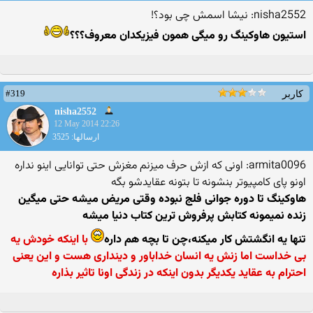
nisha2552: نیشا اسمش چی بود؟!
استیون هاوکینگ رو میگی همون فیزیکدان معروف؟؟؟
#319
کاربر
nisha2552
12 May 2014 22:26
ارسالها: 3525
armita0096: اونی که ازش حرف میزنم مغزش حتی توانایی اینو نداره
اونو پای کامپیوتر بنشونه تا بتونه عقایدشو بگه
هاوکینگ تا دوره جوانی فلج نبوده وقتی مریض میشه حتی میگین
زنده نمیمونه کتابش پرفروش ترین کتاب دنیا میشه
تنها یه انگشتش کار میکنه،چن تا بچه هم داره
با اینکه خودش یه
بی خداست اما زنش یه انسان خداباور و دینداری هست و این یعنی
احترام به عقاید یکدیگر بدون اینکه در زندگی اونا تاثیر بذاره