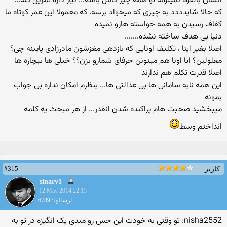
انسان بالقوه نمیتونه تو همه چیز کامل باشه... نیاز داره تمرین کنه...
که حالا شایدددد به چیزی که میخواد برسه. که معمولا این عمر کوتاه ما
کفاف رسیدن به همه خواسته هارو نمیده
دنیا بی هدف ساخته نشده.......
اصلا بغیر اینا ، تکلیف اونایی که بازدهی مغزشون مادرزادی پایینه چی؟
معلولین؟ ایا اونا هم میتونن حرفای شمارو بزن؟؟ خیلی ها بیچاره ها
اصلا قدرت تکلم هم ندارند
این همه نابه سامانی ها بی عدالتی ها... بنظرم امکان نداره بی جواب
بمونه
میبخشید صحبت هام پراکنده شدن انقدر... از هر مبحث یه کلمه
انداختم وسط
#315
کاربر
sinarv1
12 May 2014 22:15
ارسالها: 6789
nisha2552: تو وقتی به خودت این حس رو میدی یک انگیزه در تو به