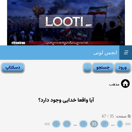
☰
انجمن لوتی
مذهب
آيا واقعا خدايى وجود دارد؟
صفحه: 35 / 67
>>
67
66
...
36
35
34
...
1
<<