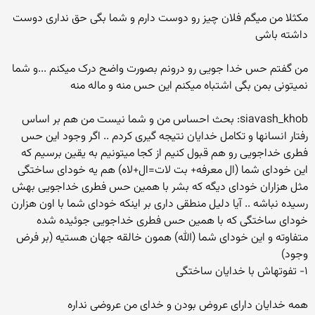
مکثلا من میگم فلان چیز رو دوست دارم و شما بگی حق نداری دوست
داشته باشی
من گفتم حس خدا جویی رو درونم بصورت واضح درک میکنم ...و شما
نمیتونی بمن بگی اشتباه میکنم این حس منه و ماله منه
siavash_khob: بحث احساس من و شما نیست من هم بر اساس
رفتار انسانها و تکامل خدایان نتیجه گیری کردم .. اگر وجود این حس
فطری خداجویی رو هم قبول کنیم از کجا میتونیم به یقین برسیم که
این خودای شما (ال معرفه+ بت لات=ال+لاه) هم یه خودای ساختگی
مثل هزاران خودای دیگه که بشر با همین حس فطری خداجویی بهش
رسیده نباشه .. آیا دلیل منطقی داری بر اینکه خودای شما با اون هزارن
خودای ساختگی که با همین حس فطری خداجویی جوئیده شده
متفاوته و این خودای شما (الله) همون خالقه جهان هستیه (بر فرض
وجود)
۱- تفوتهاش با خدایان ساختگی
همه خدایان دارای عروض بودن و خدای من عروضی نداره