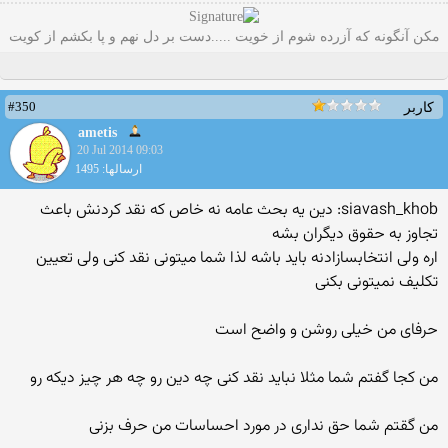
مکن آنگونه که آزرده شوم از خویت .....دست بر دل نهم و پا بکشم از کویت
#350
کاربر
ametis
20 Jul 2014 09:03
ارسالها: 1495
siavash_khob: دین یه بحث عامه نه خاص که نقد کردنش باعث
تجاوز به حقوق دیگران بشه
اره ولی انتخابسازادنه باید باشه لذا شما میتونی نقد کنی ولی تعیین
تکلیف نمیتونی بکنی
حرفای من خیلی روشن و واضح است
من کجا گفتم شما مثلا نباید نقد کنی چه دین رو چه هر چیز دیکه رو
من گقتم شما حق نداری در مورد احساسات من حرف بزنی