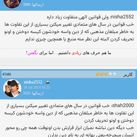
ارسالها: 3080
nisha2552: ولی قوانین الهی متفاوت زیاد داره
خب قوانین در سال های متمادی تغییر میکنن بسیاری از این تفاوت ها
به خاطر مبلغان مذهبی که از دین واسه خودشون کیسه دوختن و اونو
تحریف کردن البته این نظر منه منبع یا همچین چیزی ندارم
ما هم حرف های
زیادی
داشتیم... اما برای
نگفتن
!
#346
کاربر
nisha2552
16 Jul 2014 16:25
ارسالها: 3525
shah2000: خب قوانین در سال های متمادی تغییر میکنن بسیاری از
این تفاوت ها به خاطر مبلغان مذهبی که از دین واسه خودشون کیسه
دوختن و اونو تحریف کردن
خب دیگه دین نباشه نمیان ابزار قرارش بدن اونوقت همه چی رو محور
انسان میچرخه،یعنی بهانه ای به نام دین ندارن