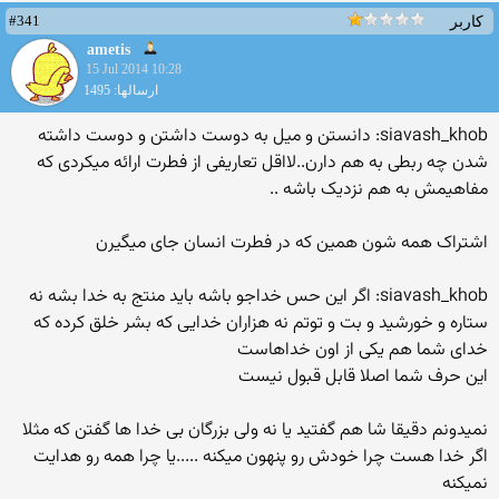
#341
کاربر
ametis
15 Jul 2014 10:28
ارسالها: 1495
siavash_khob: دانستن و میل به دوست داشتن و دوست داشته
شدن چه ربطی به هم دارن..لااقل تعاریفی از فطرت ارائه میکردی که
مفاهیمش به هم نزدیک باشه ..
اشتراک همه شون همین که در فطرت انسان جای میگیرن
siavash_khob: اگر این حس خداجو باشه باید منتج به خدا بشه نه
ستاره و خورشید و بت و توتم نه هزاران خدایی که بشر خلق کرده که
خدای شما هم یکی از اون خداهاست
این حرف شما اصلا قابل قبول نیست
نمیدونم دقیقا شا هم گفتید یا نه ولی بزرگان بی خدا ها گفتن که مثلا
اگر خدا هست چرا خودش رو پنهون میکنه .....یا چرا همه رو هدایت
نمیکنه