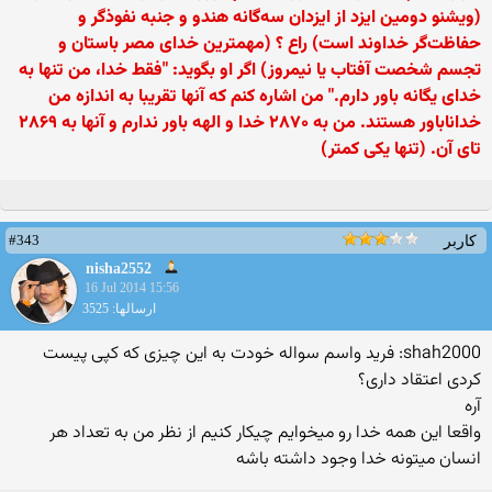
(ویشنو دومین ایزد از ایزدان سه‌گانه هندو و جنبه نفوذگر و
حفاظت‌گر خداوند است) راع ؟ (مهمترین خدای مصر باستان و
تجسم شخصت آفتاب یا نیمروز) اگر او بگوید: "فقط خدا، من تنها به
خدای یگانه باور دارم." من اشاره کنم که آنها تقریبا به اندازه من
خداناباور هستند. من به ۲۸۷۰ خدا و الهه باور ندارم و آنها به ۲۸۶۹
تای آن. (تنها یکی کمتر)
#343
کاربر
nisha2552
16 Jul 2014 15:56
ارسالها: 3525
shah2000: فرید واسم سواله خودت به این چیزی که کپی پیست
کردی اعتقاد داری؟
آره
واقعا این همه خدا رو میخوایم چیکار کنیم از نظر من به تعداد هر
انسان میتونه خدا وجود داشته باشه