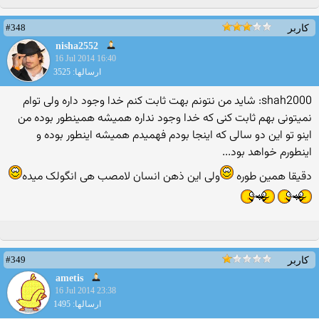
#348
کاربر
nisha2552
16 Jul 2014 16:40
ارسالها: 3525
shah2000: شاید من نتونم بهت ثابت کنم خدا وجود داره ولی توام
نمیتونی بهم ثابت کنی که خدا وجود نداره همیشه همینطور بوده من
اینو تو این دو سالی که اینجا بودم فهمیدم همیشه اینطور بوده و
اینطورم خواهد بود...
دقیقا همین طوره
ولی این ذهن انسان لامصب هی انگولک میده
#349
کاربر
ametis
16 Jul 2014 23:38
ارسالها: 1495