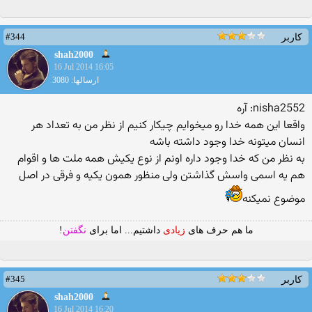
#344
کاربر
shah2000
16 Jul 2014 16:05
ارسالها: 3080
nisha2552: آره
واقعا این همه خدا رو میخوایم چیکار کنیم از نظر من به تعداد هر
انسان میتونه خدا وجود داشته باشه
به نظر من که خدا وجود داره اونم از نوع یکیش همه ملت ها و اقوام
هم یه اسمی واسش گذاشتن ولی منظور همون یکیه و فرقی در اصل
موضوع نمیکنه
ما هم حرف های
زیادی
داشتیم... اما برای
نگفتن
!
#345
کاربر
shah2000
16 Jul 2014 16:20