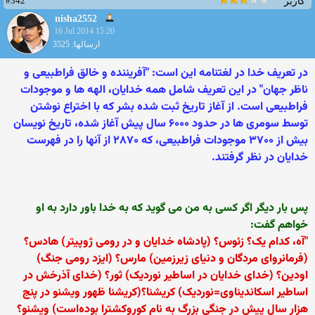
#342
کاربر
nisha2552
16 Jul 2014 15:20
ارسالها: 3525
در تعریف خدا در لغتنامه این است: "آفریننده و خالق فراطبیعی و
ناظر جهان" در این تعریف شامل همه خدایان، الهه ها و موجودات
فراطبیعی است. از آغاز تاریخ ثبت شده بشر که با اختراع نوشتن
توسط سومری ها در حدود ۶۰۰۰ سال پیش آغاز شده، تاریخ نویسان
بیش از ۳۷۰۰ موجودات فراطبیعی، که ۲۸۷۰ از آنها را در فهرست
خدایان در نظر گرفتند.
پس بار دیگر اگر کسی به من می گوید که به خدا باور دارد به او
خواهم گفت:
"آه، کدام یک؟ زئوس؟ (پادشاه خدایان و در رومی ژوپیتر) هادس؟
(فرمانروای مردگان و دنیای زیرزمین) مارس؟ (ایزد رومی جنگ)
اودین؟ (خدای خدایان در اساطیر نوردیک) ثور؟ (خدای آذرخش در
اساطیر اسکاندیناوی=نوردیک) کریشنا؟(کریشنا ظهور ویشنو در پنج
هزار سال پیش در جنگی بزرگ به نام کوروکشترا بوده‌است) ویشنو؟