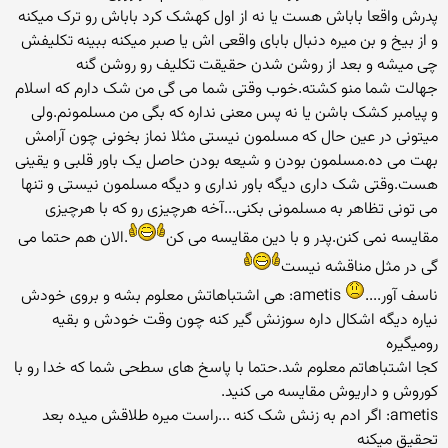
پدرش واقعا باباش هست یا نه از اول کهشک کرد باباش رو ترک میکنه
و از بیخ و بن میره دنبال بابای واقعی اش یا صبر میکنه ببینه تکلیفش
چی میشه و بعد از روشن شدن حقیقت تکلیف رو روشن گنه
جهالت شما منو کشته.خوب وقتی شما می گی من شک دارم که اسلام
و پیامبر کشک باشن یا نه پس معنی نداره که بگی من مسلمونم.ولی
میتونی در عین حال که مسلمون نیستی مثلا نماز بخونی چون آرامش
بهت می ده.مسلمون بودن و شیعه بودن حاصل یک باور قلبی و یقینی
هست.وقتی شک داری دیگه باور نداری و دیگه مسلمون نیستی و تنها
می تونی تظاهر به مسلمونی بکنی...آخه هرچیزی رو که با هرچیزی
مقایسه نمی کنن.پدر و با دین مقایسه می کن
.الان هم حتما می
گی در مثل مناقشه نیست
ناسف آور....
ametis: هی اشتباهاتش معلوم بشه و بروی خودش
نیاره دیگه اشکال داره سوزنش گیر کنه چون وقت خودش و بقیه
رومیگیره
کجا اشتباهاتم معلوم شد.حتما با پاسخ های سطحی شما که خدا رو با
کوروش و داریوش مقایسه می کنید.
ametis: اگر ادم به زنش شک کنه ...راست میره طلاقش میده بعد
تحقیق میکنه