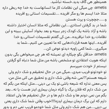
همینطور هی گاف بدید.خسته نباشید.
ametis: چی میگی این نظامات کار ما انسانهاست به خدا چه ربطی داره
مثلا خدا ایسم ها رو مگر افریده ....تقسیمات استانی رو افریده
و......جچچرت و پرت هستن
شما در بد گرفتن استادی....این نظاماتی که مثلا انسان اختیار داشته
باشه و آزاد باشه یک کودک زجر ببینه و بعد بخواد آسایش ببینه و این
نظامات رو خدا نیافریده...من کی گفتم تقسیمات استانی رو خدا
آفریده...اینها همه قراردادهایی که ما تعیین می کنیم...شما بد
میگیری....شما کمی زاویه دیدتو عوض کن...
ametis: حداقل بگو چیکاره ای نمیشه که هر چی میخواهی بگی بدون
اینکه هویت اعتقادی تو مشخص باشه من مثل شما دنباه آتو گرفتن
نیستم از خودت میپرسم
تو خودتونو فریب میدی...میگی من در حال تحقیقم و شک دارم ولی
شیعه هستم؟؟نمی شه.وقتی شک داری و تحقیق می کنی مثل من،
پس معنی نداره که شیعه باشی.تو یک بی دینی....مثل اینکه من بگم که
من شک دارم که فلان برگ یا گیاه درمان بیماری ایدز هست یا نه...بعد
بگم من نمی دونم ها و شک دارم ها و در حال تحقیقم ها ولی اعتقاد
دارم که این برگ درمان بیماری ایدزه!!!!خوب وقتی شما شک داری یعنی
بی دینی....من هم شک دارم ولی مثل شما خودمو فریب نمی دم و بدور