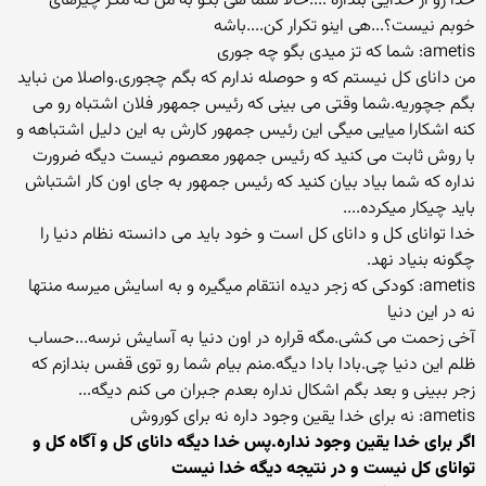
خدا رو از خدایی بندازه ....حالا شما هی بگو به من که مگر چیزهای
خوبم نیست؟...هی اینو تکرار کن....باشه
ametis: شما که تز میدی بگو چه جوری
من دانای کل نیستم که و حوصله ندارم که بگم چجوری.واصلا من نباید
بگم جچوریه.شما وقتی می بینی که رئیس جمهور فلان اشتباه رو می
کنه اشکارا میایی میگی این رئیس جمهور کارش به این دلیل اشتباهه و
با روش ثابت می کنید که رئیس جمهور معصوم نیست دیگه ضرورت
نداره که شما بیاد بیان کنید که رئیس جمهور به جای اون کار اشتباش
باید چیکار میکرده....
خدا توانای کل و دانای کل است و خود باید می دانسته نظام دنیا را
چگونه بنیاد نهد.
ametis: کودکی که زجر دیده انتقام میگیره و به اسایش میرسه منتها
نه در این دنیا
آخی زحمت می کشی.مگه قراره در اون دنیا به آسایش نرسه...حساب
ظلم این دنیا چی.بادا بادا دیگه.منم بیام شما رو توی قفس بندازم که
زجر ببینی و بعد بگم اشکال نداره بعدم جبران می کنم دیگه...
ametis: نه برای خدا یقین وجود داره نه برای کوروش
اگر برای خدا یقین وجود نداره.پس خدا دیگه دانای کل و آگاه کل و
توانای کل نیست و در نتیجه دیگه خدا نیست