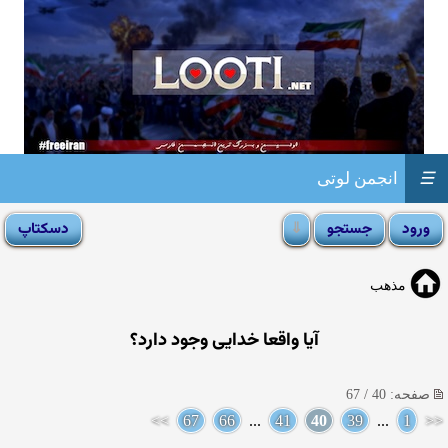
☰
انجمن لوتی
مذهب
آيا واقعا خدايى وجود دارد؟
صفحه: 40 / 67
>>
67
66
...
41
40
39
...
1
<<