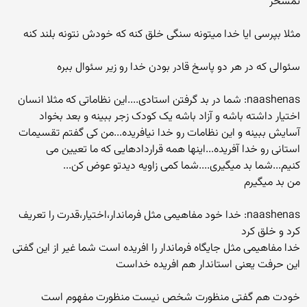
تمسخر
مثلا بپرسی ایا خدا میتونه سنگی خلق کنه که خودش نتونه بلند کنه
سئوالی که در هر دو پاسخ قادر بودن خدا رو زیر سئوال ببره
naashenas: شما در بد گرفتن استادی....این نظاماتی که مثلا انسان
اختیار داشته باشه و آزاد باشه یک کودک زجر ببینه و بعد بخواد
آسایش ببینه و این نظامات رو خدا نیافریده...من کی گفتم تقسیمات
استانی رو خدا آفریده...اینها همه قراردادهایی که ما تعیین می
کنیم...شما بد میگیری....شما کمی زاویه دیدتو عوض کن...
من بد میگیرم
naashenas: خدا خود مفاهیمی مثل فرماندار،اختیار،قدرت را تعریف
کرد و خلق کرد
خدا مفاهیمی مثل جایگاه فرماندار را افریده است شما غیر از این گفتی
این حرفت یعنی استاندار هم افریده خداست
خودت هم گفتی منظورت شخص نیست منظورت مفهوم است