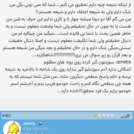
از اینکه نتیجه چیه دارم تحقیق می کنم....شما که نمی تونی بگی من
شک دارم ولی به شیعه اعتقاد دارم و شیعه هستم.!!
من می گم آقا دو دوتا میشه چهار تا و کاری ندارم این حرف به ضرر من
هست یا نه چون در حال تحقیقم ولی شما وضعت معلوم نیست و به
خاطر همین بحث با شما بی فایده است....میگید من چیکاره ام من
دنبال حقیقتم ولی شما تکلیفت معلوم نیست و اصلا دنبال حقیقت
نیستی.میگی شک دارم و در حال تحقیقم و بعد میگی من شیعه هستم
و بعد قرآن رو زیر سوال می بری!!!!!!!!!!!!!!!!!!شاهکارید....
ametis: سوزنتون گیر کرده روی یچه های مظلوم
اشکالی نداره آدم سوزنشو گیر بندازه روی یک شاخه تا بالاخره به نتیجه
برسه و خام پاسخ سطحی دیگرون نشه...من مثل شما نیستم که به
همه چی سطحی نگاه کنم و راحت خودمو فریب بدم و آخرشم اسم
خودمو بزارم یک فرد محقق!!!خنده داره....
#393
کاربر
ametis
8 Sep 2014 23:04