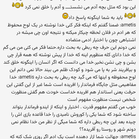
این بود که مثل بچه آدم می نشستــــ و آدم را خلق نمی کرد
باید به شما اینگونه پاسخ داد
ametis: ضمنا گفتم که اینکه فکر کنی خدا نوشته در یک لوح محفوظ
که هر ادم در فلان لحظه چیکار میکنه و نتیجه اون چی میشه در
اشتباهی چون با اختیار ادمی متضاده
نمی دونم این حرف چه ربطی به بحث داره.حتما فکر می کنی من می گم
که خدا دانای کله منظورم اینه که خدا از پیش نوشته که همه قرار چی
بشن و چی نشن.نخیر.خدا می دانست که اگر انسان را اینگونه خلق کند
و بیافریند شر به پا می شود و کودک ظلم می بیند حالا نمی دانم این
لوح محفوظه و اینها که می گید چه ربطی به بحث داره ametis: خدا
مفاهیمی مثل جایگاه فرماندار را افریده است شما غیر از این گفتی این
حرفت یعنی استاندار هم افریده خداست خودت هم گفتی منظورت
شخص نیست منظورت مفهوم است
خوب من گفتم مفهوم قدرت . اختیار و اینکه از ایندو فرماندار بتواند
ساخته شود که شما یکی را کوروش نامیدی را خدا قاعده بازی اش را
چیده بعد این چه ربطی داره که شما میگی از نظر من خدا نظام نمی
دونم شهر و روستا رو آفریده؟؟
ametis: جهالت شما ازار دهنده است یک ادم اگر روزی شک کنه که