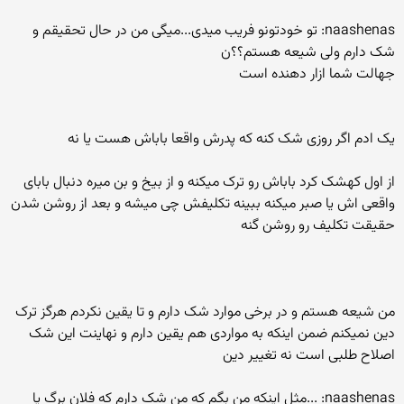
naashenas: تو خودتونو فریب میدی...میگی من در حال تحقیقم و
شک دارم ولی شیعه هستم؟؟ن
جهالت شما ازار دهنده است
یک ادم اگر روزی شک کنه که پدرش واقعا باباش هست یا نه
از اول کهشک کرد باباش رو ترک میکنه و از بیخ و بن میره دنبال بابای
واقعی اش یا صبر میکنه ببینه تکلیفش چی میشه و بعد از روشن شدن
حقیقت تکلیف رو روشن گنه
من شیعه هستم و در برخی موارد شک دارم و تا یقین نکردم هرگز ترک
دین نمیکنم ضمن اینکه به مواردی هم یقین دارم و نهاینت این شک
اصلاح طلبی است نه تغییر دین
naashenas: ...مثل اینکه من بگم که من شک دارم که فلان برگ یا