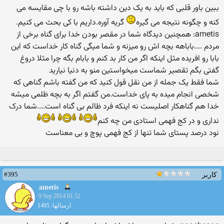
ببین باور قلبی که باید به یک دین داشته باشه رو با چی مقایسه می
کنه و چگونه نتیجه می گیره
گریه آوره.داریم با کی بحث می کنیم.
ametis: همچنین دیدگاه شما در مقصر بودن خدا برای گناه برخی از
مردم ....باباهه بچه اش رو میزنه و شما میگی گناه کار خداست که این
بابا رو افریده مثل اینکه اگر من کار بد کنم و بابام بگه چرا مثلا دروغ
گفتی بگم تقصیر شماست میخواستین منو به دنیا نیارید
شما فقط یک جمله از من نقل قول کنید که من گفته باشم گناهی که
شخصی انجام میده به پای خداست.من گفتم اگر به بچه ظلمی میشه
خدا هم گناهکار اصلیست نه اینکه فرد ظالم بی گناه است....شما درک
نداری و در کج فهمی استادی من چه کنم
نود درصد پستای شما تنها از کج فهمی پوچ و بی معناست
#395
کاربر
ametis
9 Sep 2014 01:52
ارسالها: 1495