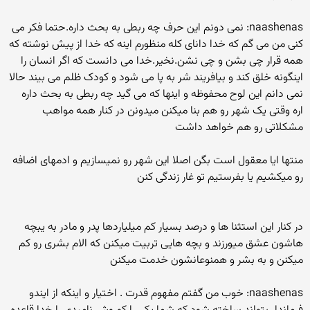
naashenas: نمی دونم این حرف چه ربطی به بحث داره.حتما فکر می
کنی من می گم که خدا دانای کله منظورم اینه که خدا از پیش نوشته که
همه قرار چی بشن و چی نشن.نخیر.خدا می دانست که اگر انسان را
اینگونه خلق کند و بیافریند شر به پا می شود و کودک ظلم می بیند حالا
نمی دانم این لوح محفوظه و اینها که می گید چه ربطی به بحث داره
اره وقتی یک شهر رو هم بنا میکنن میدونن در کنار همه مواهب
مشکلاتی رو هم خواهد داشت
منتها ایا معقول است بگن اصلا این شهر رو نمیسازیم و ادمهای اضافه
رو میکشیم یا بفرستیم تو غار زندگی کنن
در کنار این استثنا ها و درصد بسیار کم میلیاردها پدر و مادر به یبچه
هاشون عشق میورزند و بچه هایی تربیت میکنن که الام بشری رو کم
میکنن و به بشر و همنوعانشون خدمت میکنن
naashenas: خوب من گفتم مفهوم قدرت . اختیار و اینکه از ایندو