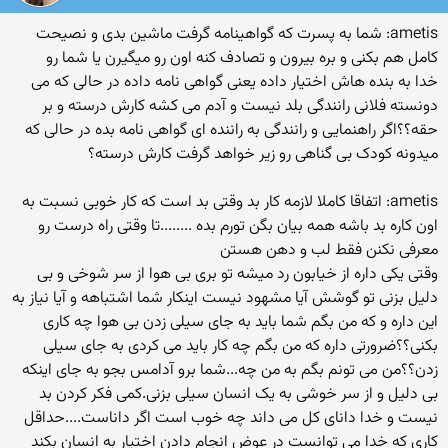
ametis: شما به پسرت که گواهینامه گرفت ماشین بدی و نصیحت
کامل هم بکنی و بره بیرون و تصادف کنه اون رو میگیرن یا شما رو
خدا به بنده هاش اختیار داده یعنی گواهی نامه داده در حالی که می
دونسته فلانی رانندگی بلد نیست و آدم می کشه کارش درسته و بر
حقه؟؟اگر راهنمایی و رانندگی به راننده ای گواهی نامه بده در حالی که
میدونه کودک بی گناهی رو زیر خواهد گرفت کارش درسته؟
ametis: اتفاقا کاملا لازمه کار بد وقتی بد است که کار خوبی نسبت به
اون کاره بد باشه همه بیان بگن تورم بده ........تا وقتی راه درست رو
معرفی نکنن فقط لب و دهن هستن
وقتی یکی داره از خیابون رد میشه تو بری بی هوا از سر شوخی و بی
دلیل بزنی تو گوشش آیا مشهود نیست اینکار شما اشتباهه و آیا نیاز به
این داره و که من بگم شما باید به جای سیلی زدن بی هوا چه کاری
بکنی؟؟ضرورتی داره که من بگم چه کار باید می کردی به جای سیلی
زدن؟؟من می تونم بگم به من چه...شما برو آدامس بجو به جای اینکه
بی دلیل و از سر خوشی به یک انسان سیلی بزنی.کمی فکر کردن بد
نیست و خدا دانای کل می داند چه خوب است اگر داناست....حداقل
کاری که خدا می توانست در عوض انجام دادن اختیار به انسان بکند