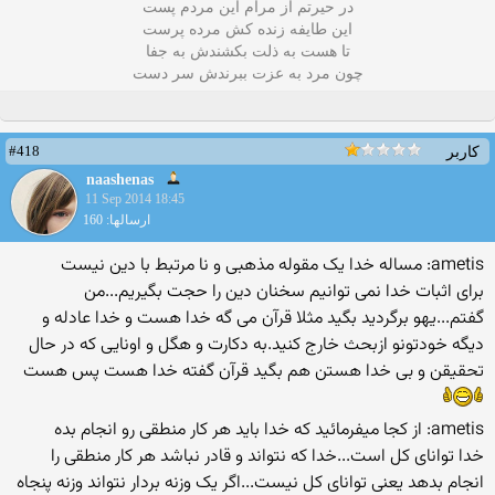
در حیرتم از مرام این مردم پست
این طایفه زنده کش مرده پرست
تا هست به ذلت بکشندش به جفا
چون مرد به عزت ببرندش سر دست
#418
کاربر
naashenas
11 Sep 2014 18:45
ارسالها: 160
ametis: مساله خدا یک مقوله مذهبی و نا مرتبط با دین نیست
برای اثبات خدا نمی توانیم سخنان دین را حجت بگیریم...من
گفتم...یهو برگردید بگید مثلا قرآن می گه خدا هست و خدا عادله و
دیگه خودتونو ازبحث خارج کنید.به دکارت و هگل و اونایی که در حال
تحقیقن و بی خدا هستن هم بگید قرآن گفته خدا هست پس هست
ametis: از کجا میفرمائید که خدا باید هر کار منطقی رو انجام بده
خدا توانای کل است...خدا که نتواند و قادر نباشد هر کار منطقی را
انجام بدهد یعنی توانای کل نیست...اگر یک وزنه بردار نتواند وزنه پنجاه