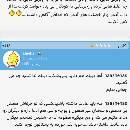
چه غلط هایی کرده و زجرهایی به کودکان بی پناه خواهد کرد...خدا از
ذات آدمی و از خصلت های آدمی که حداقل آگاهی داشته....
کمی فکر....
#413
کاربر
ametis
11 Sep 2014 17:57
ارسالها: 1495
naashenas: آها دیپلم هم دارید پس.شکر...دیپلم نداشتید چه می
گفتید.
جوابی ندارم
naashenas: بله باید عادت داشته باشید.کسی که تو حرفاش همش
بی منطقی و سخنان غیر معقول و پوچه و کلی هم ادعا داره و دیگران رو
مدام متهم می کنه و مچ میگیره معلومه که به شنیدن تمسخر دیگران
باید عادت داشته باشه....خوبه یک خورده به پستاتون توجه کنید