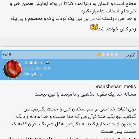
مطلع است و انسان به دنیا امده کلا تا در بوته ازمایش همین خیر و
شر ها و انتخاب ها قرار بگیره
و خدا می دونسته که در این بین یک کودک پاک و معصوم و بی پناه
زجر کش خواهد شد
#419
کاربر
Andisheh
11 Sep 2014 19:01
ارسالها: 350
naashenas: metis:
مساله خدا یک مقوله مذهبی و نا مرتبط با دین نیست
برای اثبات خدا نمی توانیم سخنان دین را حجت بگیریم...من
گفتم...یهو بگید مثلا قرآن می گه خدا هست و خدا عادله و دیگه
خودتون ازبحث خارج کنید.به دکارت و هگل هم بگید قرآن گفته خدا
هست پس هست