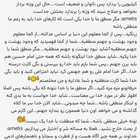
کیلیویی را بردارد پس ناتوان و ضعیف است....حال این وزنه بردار
نخواهد و صلاح نبیند که وزنه را برندارد بحثش جداست
ametis: مگر منطق ما با خدا یکی است که کارهای خدا باید به زعم ما
منطقی باشه
زرنگید...پس از کجا معلوم این دنیا بر اساس عدالته...از کجا معلوم
وجود بهشت و جهنم منطقیه...شما از کجا فهمیدید که وجود بهشت و
جهنم منطقیه؟شاید نبود بهشت و جهنم منطقیه....مگر منطق شما با
خدا یکیه...شاید منطق خدا اینگونه باشه که همه حتی امام حسین هم
باید برن جهنم...پس شما بازم باید خدا رو بپرستی و بگی کارت درسته
خدا...اگر خدا امام علی رو هم جهنمی کرد نباید اعتراض کنید و باید بگی
خدا شما کارت منطقیه و شما عادلیه و من مخلصتم
حرفاتونو مزه مزه کنید...اگر منطق ما با خدا نتونه که یکی باشه پس اصلا
اظهار نظر در مورد خدا بی معناست...شاید خدا خواست به ما بدی کنه
و اینکار منطقی باشه...شما چه میدونی...شاید الان خدا سر ما کلاه
گذاشته و می خواهد اون دنیا هممون رو بندازه جهنم...این کارم می
تونه خیلی منطقی باشه...شما که منطقت با خدا یک نیست
از بحث خارج نشید...فعلا به مساله شر و اختیار می پردازیم. ametis:
خداوند بر همه چیز اگاه هست و از فطرت و سجایا و ناهنجارهای ادمی