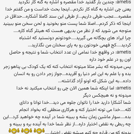
ametis: چندین بار گفتید خدا مقصره و اشاره به گنه کار نکردید
یعنی چی اشاره به گناه کار نکردم...اینجا بحث خداست و من گفتم خدا
مقصره....عجب طرفی داریم...از طرفی این سند کاملا آشکاره...حداقل در
اینجا که ذکر کردم...اصلا شما پست منو بخونید و لحن سخن منو ببینید
متوجه می شوید که از نظر من بدیهی هست که هیتلر گناه کاره....
چرا ایراد های بچگانه می گیرید....خودتونم دونستید که اشتباه
کردید....کج فهمی خودتون رو به پای سخنان من نگذارید...
ametis: در واقهع خدا نمامی ان عدد انتخاب شما و نتیجه و حاصل
اون رو در علم خود داره
پس میدونه که بشر مثلا میتونه انتخاب کنه که یک کودک بی پناهو زجر
بده و با علم به این امر دنیا رو آفریده...جواز زجر دادن رو به انسان
داده...به این شکل که اونو آزاد گذاشته...
ametis: اما اینکه شما همین الان چی رو انتخاب میکنید نه خدا
میدونه و نه هیچکس دیگر
شما آشکارا دارید خدا را ناتوان جلوه می دید...خدا توانا و دانای
کله....خدا می تونه اختیار کنه و هرکاری منطقی که بخواد انجام
بده....سوار ماشین زمان بشه و ببینه شما در آینده چه خواهید کرد...این
چه ربطی به نقض اختیار داره...از نظر شما خدا به آینده بره و ببینه و
بدونه که من قراره چه کنم میشه نقض اختیار....