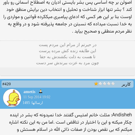
اصولن بر چه اساسی پس بشر بایستی ادیان به اصطلاح اسمانی رو باور
کند ؟ بشر تنها ابزار شناخت و تحلیل و انتخاب دین برایش منظق خود
اوست بنا بر این هر کسی که ادعای پیامبری میککرده قوانین و مواردی را
به خدا نسبت میداده که نسبتن در جامعه پذیرفته شود و در واقع به
نظر مردم منطقی و صحیح بیاید .
در حیرتم از مرام این مردم پست
این طایفه زنده کش مرده پرست
تا هست به ذلت بکشندش به جفا
چون مرد به عزت ببرندش سر دست
#420
کاربر
ametis
11 Sep 2014 19:02
ارسالها: 1495
Andisheh: مثلت خانم امتیس گفتند خدا نمیدونه که بشر در اینده
چکار میکنه و این با اختیار در تناقض است .اما من به این نکته اشاره
میکنم که بی نقص بودن از صفات ذاتی الله در اسلام هستش و