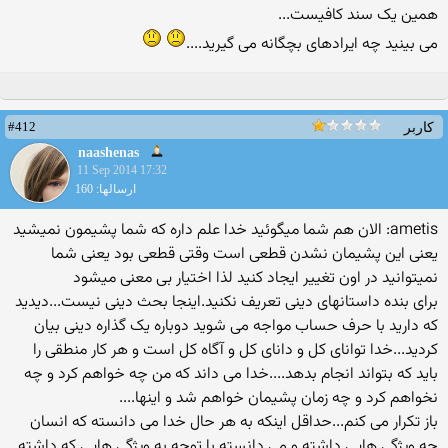
همین یک سند کافیست...
می بینید چه ایرادهای بچگانه می گیرید....
#412
کاربر
naashenas
11 Sep 2014 17:32
ارسالها: 160
ametis: الان هم شما میگوئید خدا علم داره که شما پشیمون نمیشید
یعنی این پشیمان نشدن قطعی است وقتی قطعی بود یعنی شما
نمیتوانید در اون تغییر ایجاد کنید لذا اختیار بی معنی میشود
برای بنده داستانهای دینی تعریف نکنید.اینجا بحث دینی نیست...دیدید
که دارید با حرف حساب مواجه می شوید دوباره یک گذاره دینی بیان
کردید...خدا توانای کل و دانای کل و آگاه کل است و هر کار منطقی را
باید که بتواند انجام بدهد....خدا می داند که من چه خواهم کرد و چه
نخواهم کرد و چه زمان پشیمان خواهم شد و اینها....
باز تکرار می کنم...حداقل اینکه به هر حال خدا می دانسته که انسان
چه ویژگی هایی داشته و می دانسته با توجه به ویژگی هایی که داشته