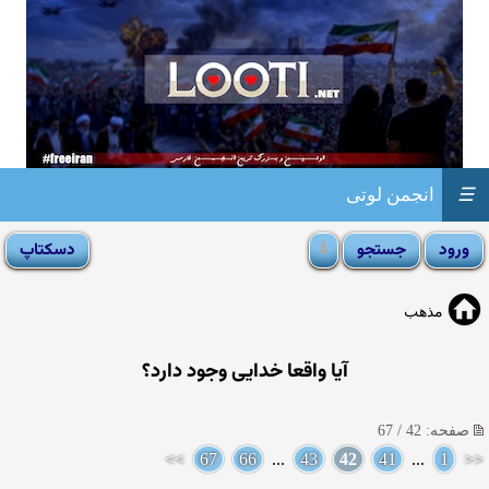
☰
انجمن لوتی
مذهب
آيا واقعا خدايى وجود دارد؟
صفحه: 42 / 67
>>
67
66
...
43
42
41
...
1
<<