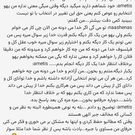
ametis: خود شماهم دارید میگید دیگه وقتی میگی معنی نداره من یهو
انتخابم رو عوض کنم یعنی حق این تغییر در انتخاب با تو نیست
ببینید کمی دقت بیشتر....من گفتم:
naashenas: تو می گی اگر خدا می دونه من الان چی کار می خوام
بکنم ولی یهو من یک کار دیگه بکنم قدرت خدا زیر سوال میره پس من
نمی تونم یک کار دیگه بکنم و اختیارم زیر سوال میره خوب عقل کل و
فیلسوف خدا می دونه که من چه کار خواهم کرد و میدونه که من دقیقا
فلان کار را خواهم کرد و معنی نداره که بگی من ممکنه بخواهم یهو
برخلاف انتظار خدا یک کار دیگه انجام بدم...... ametis:
یکبار دیگه.متنم رو بخون...من آزادم و خدا می دونه من چه خواهم
کرد...من هر آن می تونم انتخابی آزادانه داشته باشم و خدا توانای کل و
دانای کل از پیش می داند پس من هرکاری بکنم خدا از پیش می داند
پس معنا ندارد که من کاری بکنم یهو که بر خلاف انتظار خدا
باشد....دوباره حرفامو بخون....مزه مزه کن بعد پاسخ بده.
ametis: توضیح رو دادم ...بله به نوعی همینطوره البته به نظر من و
کسانی که مخالف جبر الهی هستند
وقتی که مطالبو حفظ کردی و اینها به مشکل بر می خوری و فکر می کنی
حرفای من مساوی با جبره...یادت باشه پس از نظر شما خدا مثلا سوار