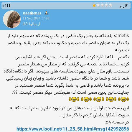
#411
کاربر
naashenas
11 Sep 2014 17:26
ارسالها: 160
ametis: بله نگفتید وقتی یک قاضی در یک پرونده که ده متهم داره از
یک نفر به عنوان مقصر نام میبره و مکتوب میکنه یعنی بقیه رو مقصر
نمیدونه
نگفتم...بلکه اشاره کردم که مقصر است...حتی اگر هم اشاره نمی
کردم....شما نباید نتیجه می گرفتید که از منظر من هیتلر مقصر
نیست....بازم مثال های بیهوده.مقایسه های بیهوده...اگر دادگاه،دادگاه
شما باشد و شما در دادگاه حضور داشته باشید و زمان زمان رسیدگیی
به پرونده شما باشد و قاضی به شما بگوید شما مقصر هستید در
جنایت...این بدین معنی است که هیچکس دیگر مقصر نیست..؟؟.
این پست جزء اولین پست های من در مورد ظلم و ستم است که به
صورت آشکارا بیانش کردم.با ذکر مثال...
در صفحه ۵۸:
https://www.looti.net/11_25_58.html#msg142992896