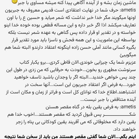
ماشین زمان بشه و از آینده آگاهی پیدا کنه میشه مساوی با جبر
ametis: حرف شما در نهایت اعتقادی است قدیمی معروف به جبریون
اونها میگویند مگر خدا خبر نداشت که شمر میاید و حسین ع را با اون
تعاریف میکشد اذا اگر خبر داره و این مساله قطعی بوده خوده خدا اینو
خواسته و در تقدیر او قرار داده پس گناهی به عهده شمر نیست بلکه
بواسطه این ماموریت و این همه فحش و ناسزا باید مورد تقدیر قرار
بگیره کسانی مانند آملی حسن زاده اینگونه اعتقاد دارندو البته شما هم
میگوییئ
عزیزم شما یک چیزایی خوندی.الان قاطی کردی...برو یکبار کتاب
سرنوشت مطهری رو بخون...خودت به حرفایی که من زدی در طول این
چند پس خواهی خندید...البته اگر با وجدان باشید تاسف خواهید
خورد...به فرض اگر اعتقاد جبریون این است...آنها سخت در
اشتباهند.اطلاع خدا که توانای کل است و فراتر از زمان و مکان است از
آینده متناقض با جبر نیست...
ametis: به فرض یقین بله در گناه مقصر هستن
شکــــــــــــــــــــر پس قبول کردید که مقصر هستند...اخوب خدا هم
یقین دارد که مخلوقاتی که می آفریند یقین کودکانی بی پناه را زجر
خواهند داد.
اینم بگم...الان شما گفتی مقصر هستند من باید از سخن شما نتیجه