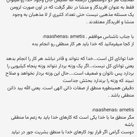
صحبت هر دو دوستمون درسته اما امتیس جان وجود خدا رو میتوان
فقط به عنوان افریدگار و منشا در نظر گرفت که در اون صورت لزومن
یک مسئله مذهبی نیست حتی تعداد کثیری از لا مذهبان به وجود
منشا و افریدگار معتقدند .
با جناب ناشناس موافقم . naashenas: ametis:
از کجا میفرمائید که خدا باید هر کار منطقی رو انجام بده
خدا توانای کل است...خدا که نتواند و قادر نباشد هر کار را انجام بدهد
یعنی توانای کل نیست...اگر یک وزنه بردار نتواند وزنه پنجاه کیلیویی را
بردارد پس ناتوان و ضعیف است....حال این وزنه بردار نخواهد و صلاح
نبیند که وزنه را برندارد بحثش جداست
دقیقن همینطوره منطق از صفات ذاتی الهی است. یعنی الله بید ذاتن
منطقی باشد .
naashenas: ametis:
مگر منطق ما با خدا یکی است که کارهای خدا باید به زعم ما منطقی
باشه
دوست گرامی اگر قرار بود کارهای خدا با منطق بشریت جور در نیاید