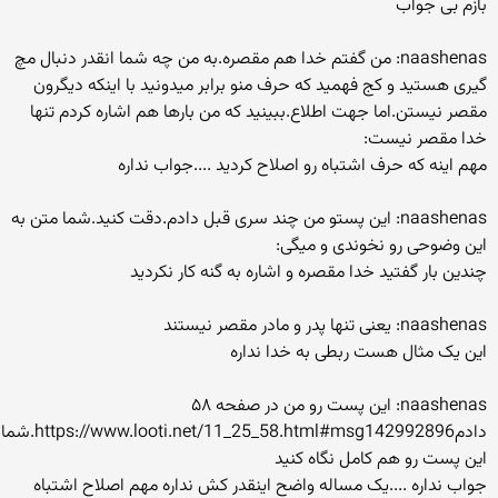
بازم بی جواب
naashenas: من گفتم خدا هم مقصره.به من چه شما انقدر دنبال مچ
گیری هستید و کج فهمید که حرف منو برابر میدونید با اینکه دیگرون
مقصر نیستن.اما جهت اطلاع.ببینید که من بارها هم اشاره کردم تنها
خدا مقصر نیست:
مهم اینه که حرف اشتباه رو اصلاح کردید ....جواب نداره
naashenas: این پستو من چند سری قبل دادم.دقت کنید.شما متن به
این وضوحی رو نخوندی و میگی:
چندین بار گفتید خدا مقصره و اشاره به گنه کار نکردید
naashenas: یعنی تنها پدر و مادر مقصر نیستند
این یک مثال هست ربطی به خدا نداره
naashenas: این پست رو من در صفحه ۵۸
دادمhttps://www.looti.net/11_25_58.html#msg142992896.شما
این پست رو هم کامل نگاه کنید
جواب نداره ....یک مساله واضح اینقدر کش نداره مهم اصلاح اشتباه