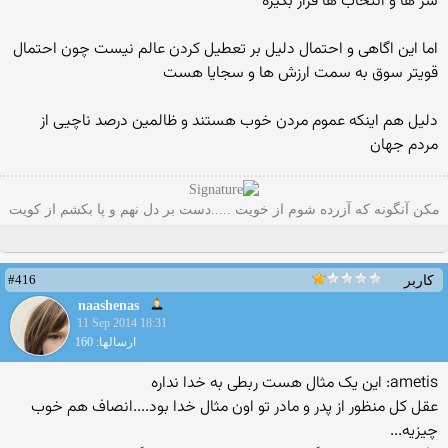
شر ها و انتخاب ها قرار بگیره
اما این اگاهی و احتمال دلیل بر تعطیل کردن عالم نیست چون احتمال
قویتر سوق به سمت ارزش ها و سجایا هست
دلیل هم اینکه عموم مردن خوب هستند و ظالمین درصد ناچیی از
مردم جهان
مکن آنگونه که آزرده شوم از خویت .....دست بر دل نهم و پا بکشم از کویت
#416
کاربر
naashenas
11 Sep 2014 18:31
ارسالها: 160
ametis: این یک مثال هست ربطی به خدا نداره
عقل کل منظور از پدر و مادر تو اون مثال خدا بود....انصاف هم خوب
چیزیه...