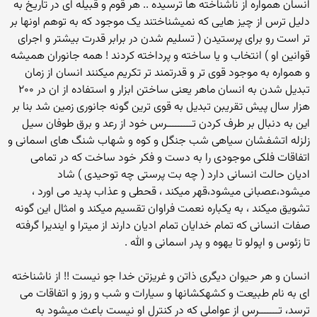
انسان همواره از ناشناخته ها ترسیده .. هر قوم و قبیله ای در تاریخ به
دلیل ترس از چیز هایی که نمیشناختند یک موجود که به توهم اونها بر
تر است رو برای پرستیدن ( تسلیم شدن در برابر قدرت بیشتر و اجرای
قوانین او ) انتخاب و یا ساخته و پرداخته کردند ! همه جانوران همیشه
و همواره به موجود قوی تر و قدرتمند تر تکریم میکنند انسان از زمان
تبدیل شدن به انسان ماهر یعنی ساختن ابزار و استفاده از ان در ۲۰۰
هزار سال پیش تقریبن تبدیل به قوی ترین گونه جانوری زمین شد بنا بر
این به دنبال بر طرف کردن تـــــــــرس خود از رعد و برق طوفان سیل
زلزله اتشفشان سیاهی شب جنگل و کوه و شهاب شنگ های اسمانی و
اتفاقات فلکی موجودی را به دست و فکر خود ساخت که در تمامی
ادیان حالت انسانی دارد ( چه بت پرستی چه توحیدی ) شاد
میشود،عصبانی میشود،قهر میکند ، قحطی و عذاب پدید می اورد ،
تشویق میکند ، به یکباره نعمت فراوان تقسیم میکند و امثال این گونه
صفات انسانی که تمام خدایان تمام ادیان دارند از میترا و ایندیرا گرفته
تا زئوس و اپولو تا یهوه و پدر اسمانی و الله .
انسان و هر حیوان دیگری ذاتن و غریزتن خدا جو نیست !! از ناشناخته
ای به نام طبیعت و کشهکشانها و سیارات و شب و روز و اتفاقات می
ترسد، تـــــــرس از عواملی که در کنترل او نیست باعث میشود به