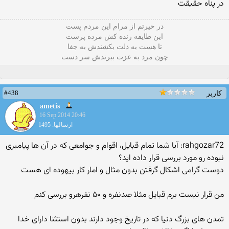
در پناه حقیقت
در حیرتم از مرام این مردم پست
این طایفه زنده کش مرده پرست
تا هست به ذلت بکشندش به جفا
چون مرد به عزت ببرندش سر دست
#438
کاربر
ametis
16 Sep 2014 20:46
ارسالها: 1495
rahgozar72: آیا شما تمام قبایل، اقوام و جوامعی که در آن ها پیامبری
نبوده رو مورد بررسی قرار داده اید؟
دوست گرامی اشکال گرفتن بدون مثال و امار کار بیهوده ای هست
من قرار نیست برم قبایل مثلا صدنفره و ۵۰ نفرهرو بررسی کنم
تمدن های بزرگ دنیا که در تاریخ وجود دارند بدون استثنا دارای خدا