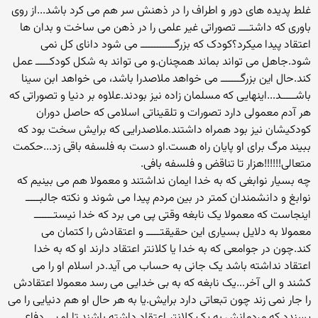
غلط پدیده های دور و اطراف را در ذهنش سر هم می کرد باشد...از روی
باوری که داشتــــ تصوراتی غیر علمی را در ذهن می ساخت و بدان ها
اعتقاد پیدا میکرد؟کودک که بزرگــــــــــــ می شود دانای کل نمی
شود.جاهل می تواند بماند همچنان.و می تواند به شکل کودکـــــ عمل
کند.حال این بزرگـــــــ می خواهد ملاصدرا باشد، می خواهد ابن سینا
باشـــــد...اینهایی که مسلمان زاده نیز بودند.علاوه بر دنیا و تصوراتی که
هر آدم معمولی دارد تصورات و تلقیناتی اسلامی که حاصل دوران
کودکیشان نیز بود همراه داشتند.ملاصدرایی که برایش سخت بود که
ببیند مرگ برای او پایان راه هست.او دست به فلسفه باقی زد...حکمت
متعالی!!!!!!هزار تا تناقض و فلسفه بافی.
چه بسیار نوابغی که به خدا ایمان نداشتند و معمولا هم می بینیم که
نوابغ و دانشمندان کمتر در بین مردم پیدا می شوند و نکته جالبـــــ
اینجاست که معمولا یک نابغه وقتی پی می برد که خدا نیستـــــــ
معمولا به دلایل بسیاری این حقیقتـــــ و اعتقادش را کتمان می
کند.چون در جوامعی که به خدا یا کلانتر اعتقاد دارند او که به خدا
اعتقاد نداشته باشد یک جانی به حساب می آید.در اسلام او را می
کشند و الی آخر...یک نابغه که به بی خدایی می رسد معمولا اعتقادش
را جار نمی زند چون تبعاتی دارد برایش.یا به هر حال او هم دنیایی را می
پسندد که مردمانش به یک کلانتر اعتقاد داشته باشند تا او بی دفاع