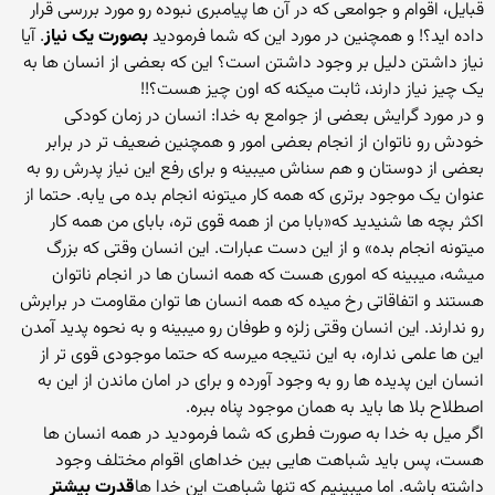
قبایل، اقوام و جوامعی که در آن ها پیامبری نبوده رو مورد بررسی قرار
داده اید؟! و همچنین در مورد این که شما فرمودید
بصورت یک نیاز
. آیا
نیاز داشتن دلیل بر وجود داشتن است؟ این که بعضی از انسان ها به
یک چیز نیاز دارند، ثابت میکنه که اون چیز هست؟!!
و در مورد گرایش بعضی از جوامع به خدا: انسان در زمان کودکی
خودش رو ناتوان از انجام بعضی امور و همچنین ضعیف تر در برابر
بعضی از دوستان و هم سناش میبینه و برای رفع این نیاز پدرش رو به
عنوان یک موجود برتری که همه کار میتونه انجام بده می یابه. حتما از
اکثر بچه ها شنیدید که«بابا من از همه قوی تره، بابای من همه کار
میتونه انجام بده» و از این دست عبارات. این انسان وقتی که بزرگ
میشه، میبینه که اموری هست که همه انسان ها در انجام ناتوان
هستند و اتفاقاتی رخ میده که همه انسان ها توان مقاومت در برابرش
رو ندارند. این انسان وقتی زلزه و طوفان رو میبینه و به نحوه پدید آمدن
این ها علمی نداره، به این نتیجه میرسه که حتما موجودی قوی تر از
انسان این پدیده ها رو به وجود آورده و برای در امان ماندن از این به
اصطلاح بلا ها باید به همان موجود پناه ببره.
اگر میل به خدا به صورت فطری که شما فرمودید در همه انسان ها
هست، پس باید شباهت هایی بین خداهای اقوام مختلف وجود
داشته باشه. اما میبینیم که تنها شباهت این خدا ها
قدرت بیشتر