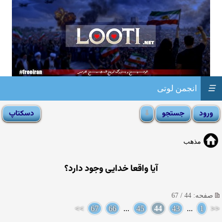
☰
انجمن لوتی
مذهب
آيا واقعا خدايى وجود دارد؟
صفحه: 44 / 67
>>
67
66
...
45
44
43
...
1
<<