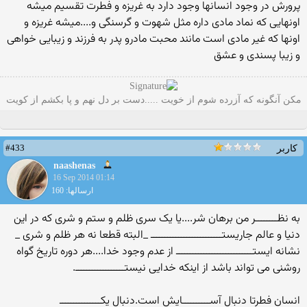
پرورش در وجود انسانها وجود دارد به غریزه و فطرت تقسیم میشه
اونهایی که نماد مادی داره مثل شهوت و گرسنگی و....میشه غریزه و
اونها که غیر مادی است مانند محبت مادرو پدر به فرزند و زیبایی خواهی
و زیبا پسندی و عشق
مکن آنگونه که آزرده شوم از خویت .....دست بر دل نهم و پا بکشم از کویت
#433
کاربر
naashenas
16 Sep 2014 01:14
ارسالها: 160
به نظــــــــر من برهان شر....یا یک سری ظلم و ستم و شری که در این
دنیا و عالم جاریستــــــــــــــــــــــــــ _البته قطعا نه هر ظلم و شری _
نشانه ایستــــــــــــــــــــــــــــ از عدم وجود خدا....هر دوره تاریخ گواه
روشنی می تواند باشد از اینکه خدایی نیستــــــــــــــــــ.
انسان فطرتا دنبال آســــــــــایش است.دنبال یکـــــــــــــــ