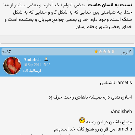
نسبت به انسان هاست
. بعضی اقوام ۱ خدا دارند و بعضی بیشتر از ۱۰۰
خدا. چه شباهتی بین خدایی که به شکل گاو و خدایی که به شکل
سنگ است، وجود داره. خدای بعضی جوامع مهربان و بخشنده است و
خدای بعضی شرور و ظلم رسان.
#437
کاربر
Andisheh
16 Sep 2014 15:25
ارسالها: 350
ametis: ناشناس
اخلاق تندی داره نمیشه باهاش راحت حرف زد
Andisheh:
موفق باشین در این زمینه
ametis: من قران رو هنوز کلام خدا میدونم