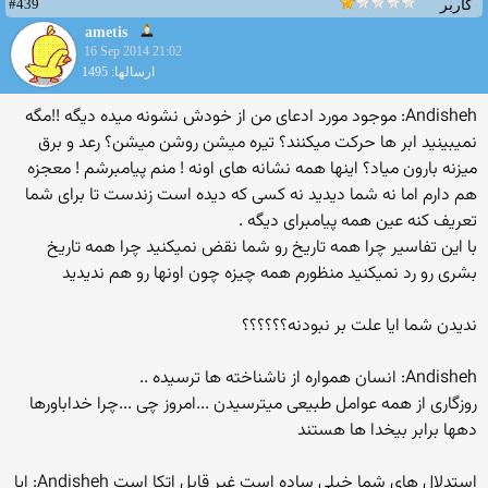
#439
کاربر
ametis
16 Sep 2014 21:02
ارسالها: 1495
Andisheh: موجود مورد ادعای من از خودش نشونه میده دیگه !!مگه
نمیبینید ابر ها حرکت میکنند؟ تیره میشن روشن میشن؟ رعد و برق
میزنه بارون میاد؟ اینها همه نشانه های اونه ! منم پیامبرشم ! معجزه
هم دارم اما نه شما دیدید نه کسی که دیده است زندست تا برای شما
تعریف کنه عین همه پیامبرای دیگه .
با این تفاسیر چرا همه تاریخ رو شما نقض نمیکنید چرا همه تاریخ
بشری رو رد نمیکنید منظورم همه چیزه چون اونها رو هم ندیدید
ندیدن شما ایا علت بر نبودنه؟؟؟؟؟؟
Andisheh: انسان همواره از ناشناخته ها ترسیده ..
روزگاری از همه عوامل طبیعی میترسیدن ...امروز چی ...چرا خداباورها
دهها برابر بیخدا ها هستند
استدلال های شما خیلی ساده است غیر قابل اتکا است Andisheh: ایا