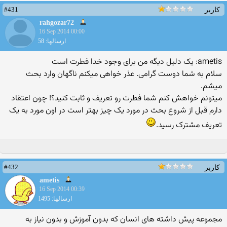
#431
کاربر
rahgozar72
16 Sep 2014 00:00
ارسالها: 58
ametis: یک دلیل دیگه من برای وجود خدا فطرت است
سلام به شما دوست گرامی. عذر خواهی میکنم ناگهان وارد بحث
میشم.
میتونم خواهش کنم شما فطرت رو تعریف و ثابت کنید؟! چون اعتقاد
دارم قبل از شروع بحث در مورد یک چیز بهتر است در اون مورد به یک
تعریف مشترک رسید.
#432
کاربر
ametis
16 Sep 2014 00:39
ارسالها: 1495
مجموعه پیش داشته های انسان که بدون آموزش و بدون نیاز به