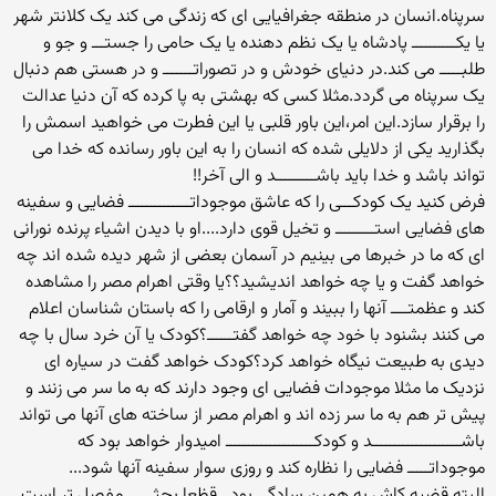
سرپناه.انسان در منطقه جغرافیایی ای که زندگی می کند یک کلانتر شهر
یا یکــــــــــ پادشاه یا یک نظم دهنده یا یک حامی را جستـــ و جو و
طلبـــــ می کند.در دنیای خودش و در تصوراتـــــــ و در هستی هم دنبال
یک سرپناه می گردد.مثلا کسی که بهشتی به پا کرده که آن دنیا عدالت
را برقرار سازد.این امر،این باور قلبی یا این فطرت می خواهید اسمش را
بگذارید یکی از دلایلی شده که انسان را به این باور رسانده که خدا می
تواند باشد و خدا باید باشـــــــــد و الی آخر!!
فرض کنید یک کودکـــی را که عاشق موجوداتــــــــــــــ فضایی و سفینه
های فضایی استـــــــــ و تخیل قوی دارد....او با دیدن اشیاء پرنده نورانی
ای که ما در خبرها می بینیم در آسمان بعضی از شهر دیده شده اند چه
خواهد گفت و یا چه خواهد اندیشید؟؟یا وقتی اهرام مصر را مشاهده
کند و عظمتــــ آنها را ببیند و آمار و ارقامی را که باستان شناسان اعلام
می کنند بشنود با خود چه خواهد گفتــــــ؟کودک یا آن خرد سال با چه
دیدی به طبیعت نیگاه خواهد کرد؟کودک خواهد گفت در سیاره ای
نزدیک ما مثلا موجودات فضایی ای وجود دارند که به ما سر می زنند و
پیش تر هم به ما سر زده اند و اهرام مصر از ساخته های آنها می تواند
باشــــــــــــــــــــد و کودکــــــــــــــــــــ امیدوار خواهد بود که
موجوداتـــــ فضایی را نظاره کند و روزی سوار سفینه آنها شود...
البته قضیه کاش به همین سادگی بود...قظعا بحثــــــ مفصل تر است