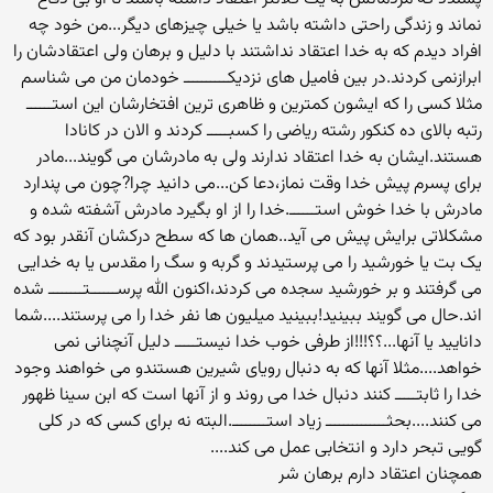
نماند و زندگی راحتی داشته باشد یا خیلی چیزهای دیگر...من خود چه
افراد دیدم که به خدا اعتقاد نداشتند با دلیل و برهان ولی اعتقادشان را
ابرازنمی کردند.در بین فامیل های نزدیکــــــــــ خودمان من می شناسم
مثلا کسی را که ایشون کمترین و ظاهری ترین افتخارشان این استــــــ
رتبه بالای ده کنکور رشته ریاضی را کسبـــــ کردند و الان در کانادا
هستند.ایشان به خدا اعتقاد ندارند ولی به مادرشان می گویند...مادر
برای پسرم پیش خدا وقت نماز،دعا کن...می دانید چرا?چون می پندارد
مادرش با خدا خوش استــــــ.خدا را از او بگیرد مادرش آشفته شده و
مشکلاتی برایش پیش می آید..همان ها که سطح درکشان آنقدر بود که
یک بت یا خورشید را می پرستیدند و گربه و سگ را مقدس یا به خدایی
می گرفتند و بر خورشید سجده می کردند،اکنون الله پرســــــتــــــــ شده
اند.حال می گویند ببینید!ببینید میلیون ها نفر خدا را می پرستند....شما
دانایید یا آنها...؟؟!!!از طرفی خوب خدا نیستـــــ دلیل آنچنانی نمی
خواهد....مثلا آنها که به دنبال رویای شیرین هستندو می خواهند وجود
خدا را ثابتـــــ کنند دنبال خدا می روند و از آنها است که ابن سینا ظهور
می کنند....بحثــــــــــــــ زیاد استــــــــ.البته نه برای کسی که در کلی
گویی تبحر دارد و انتخابی عمل می کند....
همچنان اعتقاد دارم برهان شر