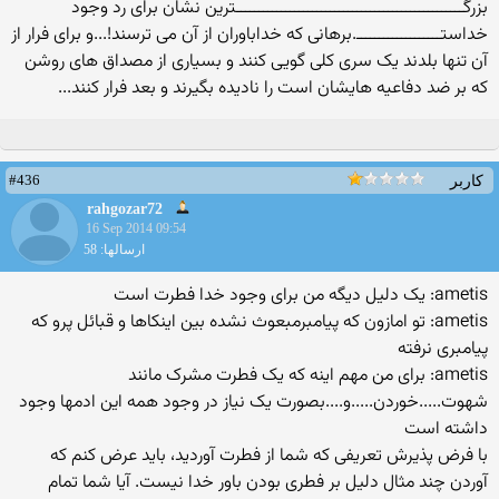
بزرگـــــــــــــــــــــــــــــــــــــــــــــــــــترین نشان برای رد وجود
خداستـــــــــــــــــــ.برهانی که خداباوران از آن می ترسند!...و برای فرار از
آن تنها بلدند یک سری کلی گویی کنند و بسیاری از مصداق های روشن
که بر ضد دفاعیه هایشان است را نادیده بگیرند و بعد فرار کنند...
#436
کاربر
rahgozar72
16 Sep 2014 09:54
ارسالها: 58
ametis: یک دلیل دیگه من برای وجود خدا فطرت است
ametis: تو امازون که پیامبرمبعوث نشده بین اینکاها و قبائل پرو که
پیامبری نرفته
ametis: برای من مهم اینه که یک فطرت مشرک مانند
شهوت.....خوردن.....و....بصورت یک نیاز در وجود همه این ادمها وجود
داشته است
با فرض پذیرش تعریفی که شما از فطرت آوردید، باید عرض کنم که
آوردن چند مثال دلیل بر فطری بودن باور خدا نیست. آیا شما تمام