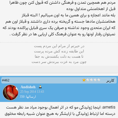
مردم هم همچین تمدن و فرهنگی داشتن که قبول کنن چون ظاهرا
قبل از اهخامنشی متداول بوده
بله مانند اعجازه و برای همین ما به اون میبالیم ! البته قبلاز
هخامنشیان مادها جسته و گریخته برده داری داشتند و قبلاز اون هم
که ایران متحدی وجود نداشته و صرفن یک سری قبایل پراکنده بودند که
نمیتوان رفتار اونها رو به عنوان فرهنگ کلی اریایی ها در نظر گرفت .
در حیرتم از مرام این مردم پست
این طایفه زنده کش مرده پرست
تا هست به ذلت بکشندش به جفا
چون مرد به عزت ببرندش سر دست
#462
کاربر
Andisheh
25 Sep 2014 13:43
ارسالها: 350
ametis: اینجا ژولیدگی مو که در اثر اهمال بوجود میاد مد نظر هست
درسته اما ارتباط ژولیدگی با ارایشگر به هیچ عنوان شبیه رابطه مخلوق