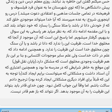
حس میکنم گفتن این خاطره بد نباشد. روزی معلم درس دین و زندگی
پیش دانشگاهی ما (که توی شهرستان ما به عنوان فرد فیلسوف و
فرهیخته در تمامی جلسات مذهبی و اعتقادی دعوت میشد.) درس رو
اینجوری شروع: یه عده میپرسند که آیا خدا میتواند موجودی خلق کند
که از خودش دانا تر باشد یا مثلا سنگی را بسازد که خود نتواند بلند کند.
و با این مقدمه ادامه داد که، به نظر میاید هر پاسخی به این سوال
بدیهیم، گرفتار میشویم. اما پاسخ این است که: آن موجود از آنجا که
مخلوق خدا است، ظرفیت این را ندارد که دانا تر باشد و یا آن سنگ
چون مخلوق خدا است این ظرفیت را ندارد. و همچنین ادامه داد که
علم در ذات خداست ولی علم سایر موجودات اکتسابی و بنا بر این باز
هم ظرفیت وجودی مخلوق است که مشکل دارد.(پایان نقل قول)
اون موقع به خاطر شرایطی که در مدرسه ما بود و همچنین اعتباری که
آن استاد داشت و مشکلاتی که میتوانست برایم ایجاد کند(با توجه به
این که قبلأ برای افراد دیگری مشکلاتی ایجاد کرده بود) ترجیح دادم
ساکت باشم. اما واقأ این جواب کامل نبود. چون خدای قادر باید بتواند
این ظرفیت را به آن موجود بدهد. اگر نتواند که باز هم قادر نیست.