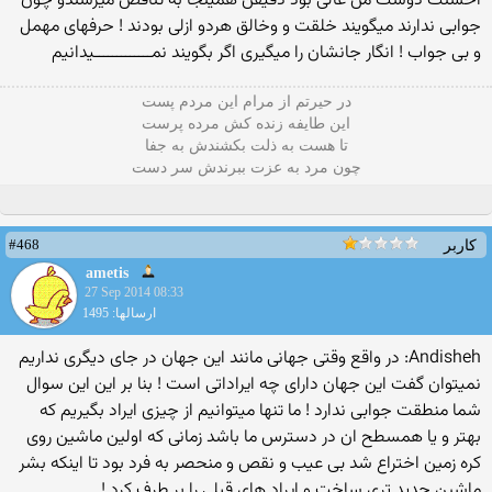
احسنت دوست من عالی بود دقیقن همینجا به تناقض میرسندو چون
جوابی ندارند میگویند خلقت و وخالق هردو ازلی بودند ! حرفهای مهمل
و بی جواب ! انگار جانشان را میگیری اگر بگویند نمـــــــــــــیدانیم
در حیرتم از مرام این مردم پست
این طایفه زنده کش مرده پرست
تا هست به ذلت بکشندش به جفا
چون مرد به عزت ببرندش سر دست
#468
کاربر
ametis
27 Sep 2014 08:33
ارسالها: 1495
Andisheh: در واقع وقتی جهانی مانند این جهان در جای دیگری نداریم
نمیتوان گفت این جهان دارای چه ایراداتی است ! بنا بر این این سوال
شما منطقت جوابی ندارد ! ما تنها میتوانیم از چیزی ایراد بگیریم که
بهتر و یا همسطح ان در دسترس ما باشد زمانی که اولین ماشین روی
کره زمین اختراع شد بی عیب و نقص و منحصر به فرد بود تا اینکه بشر
ماشین جدید تری ساخت و ایراد های قبلی را بر طرف کرد !