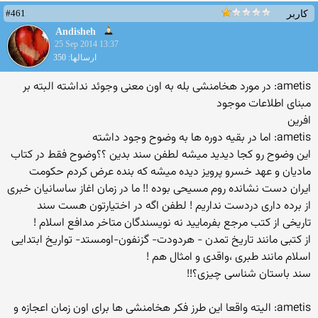
#461
کاربر
Andisheh
25 Sep 2014 13:37
ارسالها: 350
ametis: در مورد هخامنشی بله به اون معنی وجوئد نداشته البته بر
مبنای اطلاعات موجود
افرین
ametis: اما در بقیه دوره ها به وضوح وجود داشته
این وضوح رو کجا دیدید میشه لطفن سند بدین ؟؟وضوح فقط در کتاب
مادیان و عهد خسرو پرویز دیده میشه که بنده عرض کردم حکومت
ایران دست نشانده روم مسیحی بوده !! ما در زمان اغاز ساسانیان خبری
از برده داری دردست نداریم ! لطفن اگه در اختیارتون هست سند
تاریخی از کتب مرجع بفرمایید نه نویسندگان متاخر مدافع اسلام !
از کتبی مانند تاریخ تمدن - هردودت- گزنفون-اومستد- تواریخ ابتدایی
اسلام مانند طبری ،واقدی و امثال هم !
سند باستان شناسی چیزی؟!!
ametis: الیته واقعا این طرز فکر هخامنشی ها برای اون زمان اعجازه و