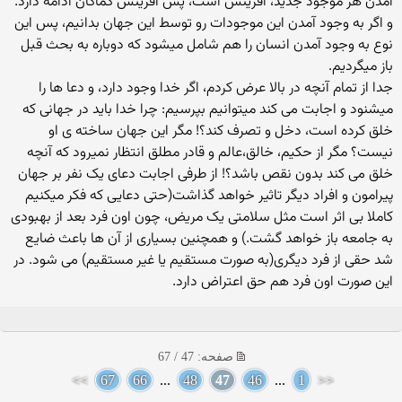
آمدن هر موجود جدید، آفرینش است، پس آفرینش کماکان ادامه دارد.
و اگر به وجود آمدن این موجودات رو توسط این جهان بدانیم، پس این
نوع به وجود آمدن انسان را هم شامل میشود که دوباره به بحث قبل
باز میگردیم.
جدا از تمام آنچه در بالا عرض کردم، اگر خدا وجود دارد، و دعا ها را
میشنود و اجابت می کند میتوانیم بپرسیم: چرا خدا باید در جهانی که
خلق کرده است، دخل و تصرف کند؟! مگر این جهان ساخته ی او
نیست؟ مگر از حکیم، خالق،عالم و قادر مطلق انتظار نمیرود که آنچه
خلق می کند بدون نقص باشد؟! از طرفی اجابت دعای یک نفر بر جهان
پیرامون و افراد دیگر تاثیر خواهد گذاشت(حتی دعایی که فکر میکنیم
کاملا بی اثر است مثل سلامتی یک مریض، چون اون فرد بعد از بهبودی
به جامعه باز خواهد گشت.) و همچنین بسیاری از آن ها باعث ضایع
شد حقی از فرد دیگری(به صورت مستقیم یا غیر مستقیم) می شود. در
این صورت اون فرد هم حق اعتراض دارد.
صفحه: 47 / 67
>>
67
66
...
48
47
46
...
1
<<