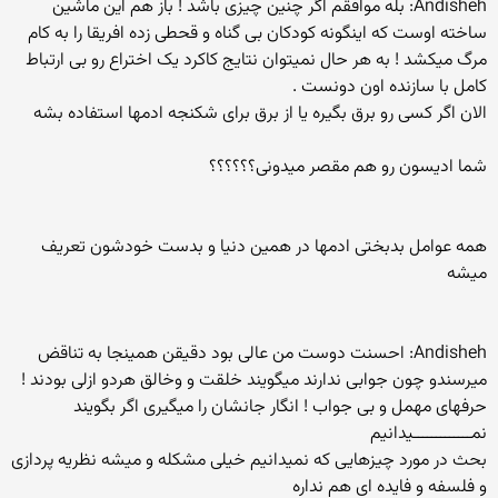
Andisheh: بله موافقم اگر چنین چیزی باشد ! باز هم این ماشین
ساخته اوست که اینگونه کودکان بی گناه و قحطی زده افریقا را به کام
مرگ میکشد ! به هر حال نمیتوان نتایج کاکرد یک اختراع رو بی ارتباط
کامل با سازنده اون دونست .
الان اگر کسی رو برق بگیره یا از برق برای شکنجه ادمها استفاده بشه
شما ادیسون رو هم مقصر میدونی؟؟؟؟؟؟
همه عوامل بدبختی ادمها در همین دنیا و بدست خودشون تعریف
میشه
Andisheh: احسنت دوست من عالی بود دقیقن همینجا به تناقض
میرسندو چون جوابی ندارند میگویند خلقت و وخالق هردو ازلی بودند !
حرفهای مهمل و بی جواب ! انگار جانشان را میگیری اگر بگویند
نمـــــــــــــیدانیم
بحث در مورد چیزهایی که نمیدانیم خیلی مشکله و میشه نظریه پردازی
و فلسفه و فایده ای هم نداره