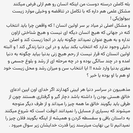
بله کاملن درسته دوست من اینکه انسان رو هم ازلی فرض میکنند
مشکل علمی هم داره که با تکامل در تناقضه و وخیلی موارد زیست
بیولوژیکی !
و مشکل اصلی تر میاد بر سر اولین انسان ! که واقعن چرا باید انتخاب
کنه در جهانی که هیچ انسان دیگه ای نیست و هیچ شناختی ازاون
نداره و به هیچ عنوان نمیداند چگونه باید در انجا زیست کند و اصلن
دلیلی وجود ندارد که انتخاب بکند بیاید و در این دنیا زندگی کند ! و البته
اولین انسنان که قرار نیست از رحم هیچ زنی بدنیا بیاید چگونه به دنیا
امده و در چند سالگی بوده و در چه مرحله ای از رشد و بلوغ جسمی و
مغزی بدنیا وارد شده !! ایا انتخاب سن و میزان رشد و محل زیست خود
او هم با او بوده یا خیر ؟
مذهبیون در سراسر دنیا هر ایینی کهدارند اگر خدای اون ایین ادعای
خالق هستی بودن را داشته باشد دچار گیر و گرفتاری هستند چون از
طرفی باید بگویند خالق ما همه چیز را میداند و از طرف دیگر متوجه
میشوند که بسیاری از مسایل را نمیدانند انوقت است که شروع میکنند
به داستان بافی و سفسطه کردن و همیشه از اینگه بگویند فلان چیز را
نمیدانیم تا بی نهایت میترسند زیرا قدرت خدایشان زیر سوال میرود .