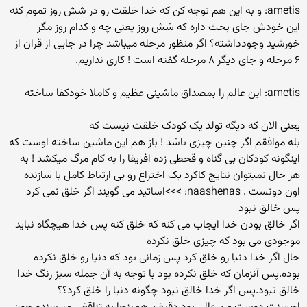
ametis: و به این هم توجه کن که خدا خلقت رو در شش روز تموم کنه
این خودش جای بحث داره که شش روز یعنی چه و کدام روز مگر
خورشید وجودداشته؟ اگر منظور مرحله میباشد چرا در جایی از قران از
۶ مرحله و جای دیگر ۸ مرحله گفته است ! کاری نداریم.
ametis: این عالم را بمصداق ماشینی عظیم و کاملا خودکفا ساخته
یعنی الان که دیگه تولد یک کودک خلقت نیست که
بله موافقم اگر چنین چیزی باشد ! باز هم این ماشین ساخته اوست که
اینگونه کودکان بی گناه و قحطی زده افریقا را به کام مرگ میکشد ! به
هر حال نمیتوان نتایج کاکرد یک اختراع رو بی ارتباط کامل با سازنده
اون دونست . naashenas: >>>اساتید می گویند اگر خلق نمی کرد
پس خالق نبود
اگر خالق بودن خدا ایجاب می کنه که خلق کنه پس خدا هیچگاه نباید
موجودی می بود که چیزی خلق نکرده
حال اگر خدا دنیا رو خلق کرد پس زمانی بود که دنیا رو خلق نکرده
بوده.پس آنزمان که خلق نکرده بود با توجه به آن جمله سبز رنگ خدا
خالق نبود.پس اگر خدا خالق نبود چگونه دنیا را خلق کرد؟؟