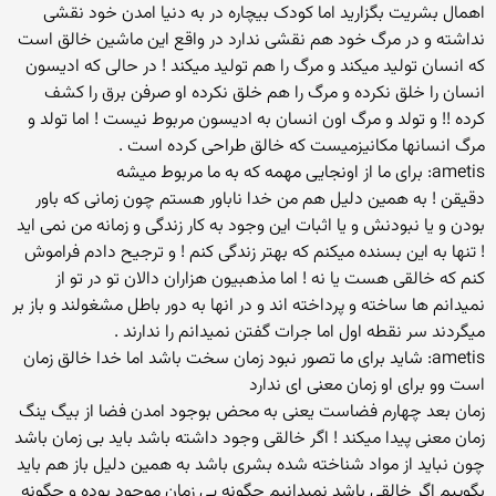
اهمال بشریت بگزارید اما کودک بیچاره در به دنیا امدن خود نقشی
نداشته و در مرگ خود هم نقشی ندارد در واقع این ماشین خالق است
که انسان تولید میکند و مرگ را هم تولید میکند ! در حالی که ادیسون
انسان را خلق نکرده و مرگ را هم خلق نکرده او صرفن برق را کشف
کرده !! و تولد و مرگ اون انسان به ادیسون مربوط نیست ! اما تولد و
مرگ انسانها مکانیزمیست که خالق طراحی کرده است .
ametis: برای ما از اونجایی مهمه که به ما مربوط میشه
دقیقن ! به همین دلیل هم من خدا ناباور هستم چون زمانی که باور
بودن و یا نبودنش و یا اثبات این وجود به کار زندگی و زمانه من نمی اید
! تنها به این بسنده میکنم که بهتر زندگی کنم ! و ترجیح دادم فراموش
کنم که خالقی هست یا نه ! اما مذهبیون هزاران دالان تو در تو از
نمیدانم ها ساخته و پرداخته اند و در انها به دور باطل مشغولند و باز بر
میگردند سر نقطه اول اما جرات گفتن نمیدانم را ندارند .
ametis: شاید برای ما تصور نبود زمان سخت باشد اما خدا خالق زمان
است وو برای او زمان معنی ای ندارد
زمان بعد چهارم فضاست یعنی به محض بوجود امدن فضا از بیگ ینگ
زمان معنی پیدا میکند ! اگر خالقی وجود داشته باشد باید بی زمان باشد
چون نباید از مواد شناخته شده بشری باشد به همین دلیل باز هم باید
بگوییم اگر خالقی باشد نمیدانیم چگونه بی زمان موجود بوده و چگونه