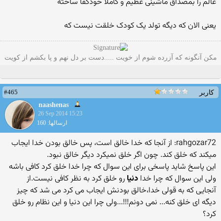
عالم را بمصداق ماشینی عظیم و کاملا خودکفا ساخته
یعنی الان که دیگه تولد یک کودک خلقت نیست که
مکن آنگونه که آزرده شوم از خویت .....دست بر دل نهم و پا بکشم از کویت
#465
کاربر
naashenas
26 Sep 2014 15:23
ارسالها: 160
rahgozar72: از آنجا که خدا خالق است، پس خالق بودن خدا ایجاب
میکند که خلق کند. چون اگر خلق نمیکرد دیگر خالق نبود.
این پاسخ شاید پاسخی برای این سوال که چرا خدا خلق کرد کافی باشه
ولی این سوال که چرا خدا
دنیا
رو خلق کرد به نظر کافی نیست.از
آنجایی که به قولی خدا،خالق بودنش ایجاب می کرد می شد که چیز
دیگه ای خلق کنه... نمی دونم!!!...ولی چرا این دنیا و این نظام رو خلق
کرد؟