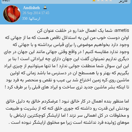
#467
کاربر
Andisheh
26 Sep 2014 17:45
ارسالها: 350
ametis: شما یک اهمال خدا رو در خلقت عنوان کن
اولن دوست خوب من این یه استدلال ناقص هست که ما از جهانی که
وجود دارد بخواهیم موضوعی را برای قیاس برداشته و با جهانی که
وجود ندارد مقایسه کنیم ! در واقع وقتی جهانی مانند این جهان در جای
دیگری نداریم نمیتوان گفت این جهان دارای چه ایراداتی است ! بنا بر
این این سوال شما منطقت جوابی ندارد ! ما تنها میتوانیم از چیزی ایراد
بگیریم که بهتر و یا همسطح ان در دسترس ما باشد زمانی که اولین
ماشین روی کره زمین اختراع شد بی عیب و نقص و منحصر به فرد بود
تا اینکه بشر ماشین جدید تری ساخت و ایراد های قبلی را بر طرف کرد !
اما منظور بنده اهمال در کار خالق نبود ! عرضکردم خالق به دلیل خالق
بودنش این قدرت رو داشته که جوری خلق کنه که از بشریت و طبیعت
و مخلوقات در کل اهمالی سر نزند ! اما ارایشگر کوچکترین ارتباطی با
موهای ژولیده فرد نداشته است زیرا مو مخلوق ارایشگر نبوده است .