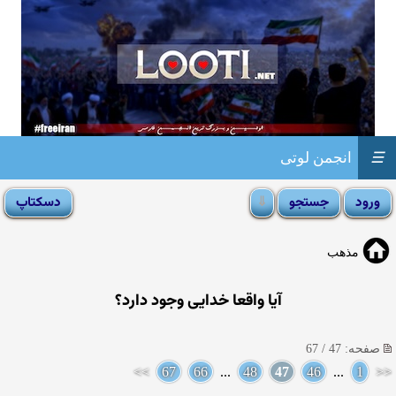
☰
انجمن لوتی
مذهب
آيا واقعا خدايى وجود دارد؟
صفحه: 47 / 67
>>
67
66
...
48
47
46
...
1
<<