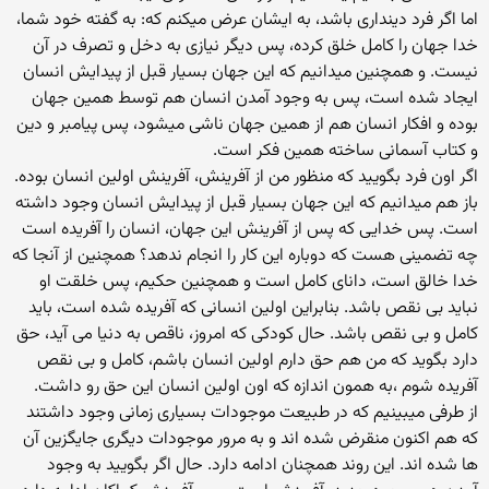
اما اگر فرد دینداری باشد، به ایشان عرض میکنم که: به گفته خود شما،
خدا جهان را کامل خلق کرده، پس دیگر نیازی به دخل و تصرف در آن
نیست. و همچنین میدانیم که این جهان بسیار قبل از پیدایش انسان
ایجاد شده است، پس به وجود آمدن انسان هم توسط همین جهان
بوده و افکار انسان هم از همین جهان ناشی میشود، پس پیامبر و دین
و کتاب آسمانی ساخته همین فکر است.
اگر اون فرد بگویید که منظور من از آفرینش، آفرینش اولین انسان بوده.
باز هم میدانیم که این جهان بسیار قبل از پیدایش انسان وجود داشته
است. پس خدایی که پس از آفرینش این جهان، انسان را آفریده است
چه تضمینی هست که دوباره این کار را انجام ندهد؟ همچنین از آنجا که
خدا خالق است، دانای کامل است و همچنین حکیم، پس خلقت او
نباید بی نقص باشد. بنابراین اولین انسانی که آفریده شده است، باید
کامل و بی نقص باشد. حال کودکی که امروز، ناقص به دنیا می آید، حق
دارد بگوید که من هم حق دارم اولین انسان باشم، کامل و بی نقص
آفریده شوم ،به همون اندازه که اون اولین انسان این حق رو داشت.
از طرفی میبینیم که در طبیعت موجودات بسیاری زمانی وجود داشتند
که هم اکنون منقرض شده اند و به مرور موجودات دیگری جایگزین آن
ها شده اند. این روند همچنان ادامه دارد. حال اگر بگویید به وجود