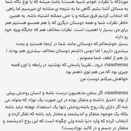
مورد(که با نظرات خودم شبیه هست) باعث میشه که با نوع نگاه شما
به مسائل آشنا بشم. گاهی ما به نتیجه ی مشابه ای میرسیم اما راهی
که انتخاب کردیم فرق میکنه و یا حتی ممکنه اشتباه باشه. به همین
خاطر نظرات شما و همه دوستان دیگری که با هم همسو هستیم هم
برای من بسیار با اهمیت است. نظرات مخالف هم که جایگاه ویژه خود
رو دارند
بسیار خوشحالم که دوستانی مانند شما در اینجا هستید و بحث
بیشتری داریم ! اما دوس داشتم دوستان مخالف بیشتری هم بودند !
باز هم از لطف شما ممنونم .
naashenas: درود...تقریبا پاسخی که نوشتید در رابطه با اون قصه
چیزی بود که من هم توی ذهنم بود
خواهش میکنم دوست من
naashenas: اگر سخن مذهبیون درست باشه و انسان روحش پیش
از تولد اختیار داشته و متفکر بوده در این صورت یک نوزاد که متولد می
شه اگر دارای یک روح باشه،روحش تنها یک استعداد نهفته نباید باشه
بلکه یک موجود متفکر و اندیشمند و مختار باید باشه که تفکر کرده و
انتخاب کرده که وارد دنیا شده ولی چگونه است که این روح اندیشمند و
متفکر در جسم و در کالبد نوزادیست؟