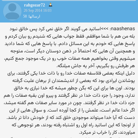
rahgozar72
26 Sep 2014 16:03
ارسالها: 58
naashenas: >>>اساتید می گویند اگر خلق نمی کرد پس خالق نبود
بله من هم با شما موافقم. فقط جواب هایی که شنیدم رو بیان کردم و
پاسخ هایی که خودم به این مسائل دادم. با پاسخ هایی که شما دادید
و همچنین آن هایی که احتمالأ در ذهن دوستان دیگر است، متوجه
میشویم وقتی بخواهیم همه صفات خوب رو در یک موجود جمع کنیم،
هر طرفش رو بگیریم، آخر یه جاش میلنگه.
دلیل اینکه بعضی فلاسفه صفات خدا رو با ذات خدا یکی گرفتند، برای
پوشاندن ایرادی بود که بعضی از اندیشمندان از برهان علیت گرفته
بودند. اون ها برای این که بگن چطور میشه که خدا نیازی به خالق
ندارد، وجود را جزء ذات خدا در نظر گرفتند و پیرو اون بقیه صفات را هم
جزء ذات خدا در نظر گرفتند. چون در مورد سایر صفات هم گفته میشد،
اگر خدا عالم است، علمش را از کجا آورده است. و سوال هایی از این
دست که آیا خدا میتواند موجودی خلق کند که از خودش دانا تر باشد.
از اونجا که این اساتید راه اول رو اشتباه رفته بودند، هر توجوهی که
میاوردند، کار را خراب تر میکرد.