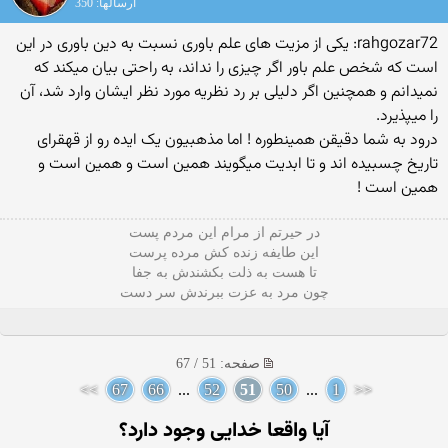
ارسالها: 350
rahgozar72: یکی از مزیت های علم باوری نسبت به دین باوری در این
است که شخص علم باور اگر چیزی را نداند، به راحتی بیان میکند که
نمیدانم و همچنین اگر دلیلی بر رد نظریه مورد نظر ایشان وارد شد، آن
را میپذیرد.
درود به شما دقیقن همینطوره ! اما مذهبیون یک ایده رو از قهقرای
تاریخ چسبیده اند و تا ابدیت میگویند همین است و همین است و
همین است !
در حیرتم از مرام این مردم پست
این طایفه زنده کش مرده پرست
تا هست به ذلت بکشندش به جفا
چون مرد به عزت ببرندش سر دست
صفحه: 51 / 67
>>
67
66
...
52
51
50
...
1
<<
آيا واقعا خدايى وجود دارد؟