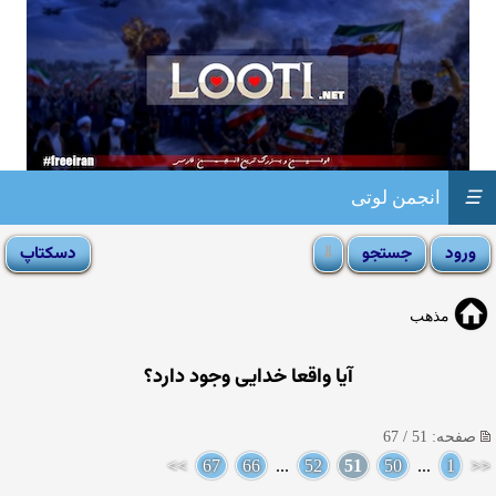
☰
انجمن لوتی
مذهب
آيا واقعا خدايى وجود دارد؟
صفحه: 51 / 67
>>
67
66
...
52
51
50
...
1
<<