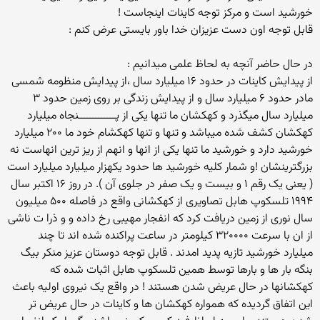
خورشید است و مرکز توجه کاینات اینجاست !
قابل توجه اون دست عزیزان خدا باور بایستی عرض کنم :
در حال حاضر آنچه به لحاظ علمی میدانیم :
از پیدایش کاینات در حدود ۱۶ میلیارد سال ،از پیدایش منظومه شمسی
مادر حدود ۶ میلیارد سال و از پیدایش زندگی بر روی زمین حدود ۳
میلیارد سال میگذرد و کهکشان ما تنها یکی از پـــــــــــــنجاه میلیارد
کهکشان کشف شده میباشد و تنها و تنها کهکشام خود ما ۲۰۰ میلیارد
خورشید دارد و خورشید ما تنها یکی از انها و انهم از ریز ترین انهاست نه
بزرگترینشان !و شمار کلیه خورشید ها حدود یکهزار میلیارد میلیارد است
( یعنی یک رقم ۱ و بیست و یک صفر در جلوی آن ). در روز ۱۶ اکتبر سال
۱۹۹۴ تلسکوپ هابل تصاویری از کهکشانی واقع در فاصله ۵۰۰ میلیون
سال نوری از زمین دریافت کرد که انفجار مهیبی رخ داده و و ذرا ت ناشی
از ان با سرعت ۳۲۰۰۰۰ کیلومتر در ساعت پراکنده شده اند تا چند
میلیارد خورشید تازیه پدید امدند . قابل توجه دوستان عزیز منکر بیگ
بنگه بار ها و بارها توسط همین تلسکوپ هابل اثبات شده که
کهکشانها در حال عریض شدن هستند ! در واقع یک نیروی اولیه باعث
این اتفاق گردیده که همواره کهکشان ها و کاینات در حال عریض تر