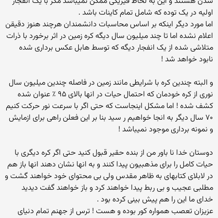
شدن هستند و این به لحاظ فیزیکی ممکن نمیباشد مگر با یک انفجار
اولیه در یک توده که شامل تمام کاینات باشد .
اما مورد دیگر اینکه بر اساس محاسبات دانشمندان هرچند هنوز دقیقن
اعلام نشده اما تا چند میلیون سال دیگه کره زمین در اثر برخورد با ذرات
متلاشی شده از یک انفجار دیگه که توسط هابل عکس برداری شده
نابود خواهد شد !
و البته چندین کره با شرایطی مانند زمین در فاصله چندین میلیون سال
نوری از کره خودمان که احتمال حیات در انها بالای ۹۵ ٪ عنوان شده
کشف شده ! اما مشکل اینجاست که حتی اگر با سرعت نور حرکت کنیم
۷۰ سال دیگر به انجا خواهیم ر سید بنا بر این فعلن راهی برای ازمایش
و نمونه برداری موجود نمیباشد !
دوستان خدا نا باور من از بنده حقیر قبول کنید حتی اگر کره دیگری با
حیات کامل را برای مذهبیون پیدا کنند و به انها نشان دهند انها باز هم
در لابلای کتابهای به ظاهر مقدس ولی بی محتوای خود خواهند گشت و
مطلبی عجیب و بی ربط پیدا خواهند کرد و باز خواهند گفت دیدید
خدای ما این را هم پیش بینی کرده بود .
عزیزان تعصب همواره کور بوده و هست ! ترس از جهنم تمام دنیای