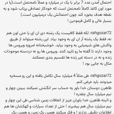
احتمال آمدن عدد 7 برابر با یک در میلیارد و عملأ نامحتمل است.(یا در
مورد اون کاغذ کاملأ نامحتمل است که خودکار تصادفی پرتاب شود و به
نقطه هدف بخورد کند چون احتمالش یک درمیلیون است.)
بسیار عالی و کامل فرمودین !
rahgozar72: لکه فقط کافیست یک رشته دی ان ای یا حتی اون هم
نه، فقط یک رشته آر ان ای به وجود بیاد. این رشته میتواند از طریق
واکنش های شیمیایی به وجود بیاید. خوشبختانه امروزه ویروس ها
وجود دارند تا گفته ما رو تایید کنند. ویروس ها رو نه دردسته موجودات
زنده و نه در دسته غیر زنده ها تقسیم بندی نممکنند
مثال به جایی بود !
rahgozar72: طی مثلأ 4 میلیارد سال تکامل یافته و این رو مسخره
میدونند باید عرض کنم.
ظاهرن دوستان خدا باور یه حساب سر انگشتی نمیکنند ببینن چهار و
نیم میلیارد سال چقدره !
و البته ظاهرن خدا باوران عزیز از اتفافات زمین شناسی طی این چهار و
نیم میلیارد سال هم بیخبرند ! حتی از تعداد سیارات و کهکشان ها هم
اطلاعات دقیقی ندارند ! و فکر میکنند همین یک زمین و همین یک