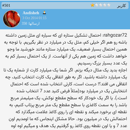
#501
کاربر
Andisheh
3 Oct 2014 01:15
ارسالها: 350
rahgozar72: احتمال تشکیل ستاره ای که سیاره ای مثل زمین داشته
باشه رو هم اگر خیلی کم، مثل یک در میلیارد در نظر بگیریم. با توجه به
همین احتمال بسیار ضعیف، یک میلیارد ستاره مانند خورشید ما وجو
خواهد داشت که زمین هم یکی از آنهاست. از یک احتمال بسیار کم به
یک عدد بسیار بزرگ رسیدیم.
اجازه بدید یک مثال دیگه بزنم. اگر شما یک میلیارد کارت از شماره یک تا
یک میلیارد داشته باشید. اگر به طور اتفاقی یک کارت انتخاب کنید، چه
اتفاقی می افتد؟! درست است، کارتی انتخاب شده است که احتمال
انتخابش یک در میلیارد بود(مثلأ فرض کنید عدد 7 انتخاب شده
است.). یا اگر یک خودکار که سطح مقطع نوکش، یک میلیمتر مربع
باشد را به سمت کاغذی با سطح مقطع یک متر مربع پرتاب کنیم، به
نقطه ای برخورد میکند و نقطه ای را روی کاغذ علامت میگذارد که
احتمالش یک در میلیون بود. حالا مشکل اینجاس که ما اومدیم اون
عدد 7 و یا اون نقطه روی کاغذ رو گرفتیم یک هدف و میگیم اوه اوه