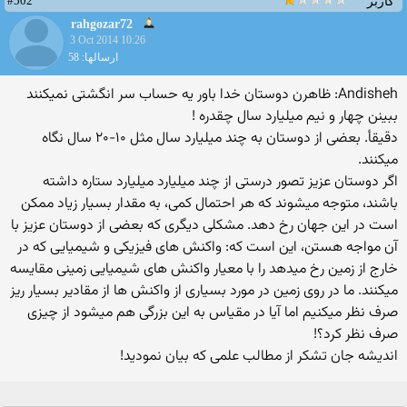
#502
کاربر
rahgozar72
3 Oct 2014 10:26
ارسالها: 58
Andisheh: ظاهرن دوستان خدا باور یه حساب سر انگشتی نمیکنند
ببینن چهار و نیم میلیارد سال چقدره !
دقیقأ. بعضی از دوستان به چند میلیارد سال مثل ۱۰-۲۰ سال نگاه
میکنند.
اگر دوستان عزیز تصور درستی از چند میلیارد میلیارد ستاره داشته
باشند، متوجه میشوند که هر احتمال کمی، به مقدار بسیار زیاد ممکن
است در این جهان رخ دهد. مشکلی دیگری که بعضی از دوستان عزیز با
آن مواجه هستن، این است که: واکنش های فیزیکی و شیمیایی که در
خارج از زمین رخ میدهد را با معیار واکنش های شیمیایی زمینی مقایسه
میکنند. ما در روی زمین در مورد بسیاری از واکنش ها از مقادیر بسیار ریز
صرف نظر میکنیم اما آیا در مقیاس به این بزرگی هم میشود از چیزی
صرف نظر کرد؟!
اندیشه جان تشکر از مطالب علمی که بیان نمودید!