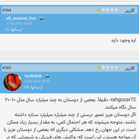
#504
کاربر
ali_maman_baz
3 Oct 2014 14:58
ارسالها: 55
اره وجود داره
#505
کاربر
Andisheh
3 Oct 2014 18:38
ارسالها: 350
rahgozar72: دقیقأ. بعضی از دوستان به چند میلیارد سال مثل ۱۰-۲۰
سال نگاه میکنند.
اگر دوستان عزیز تصور درستی از چند میلیارد میلیارد ستاره داشته
باشند، متوجه میشوند که هر احتمال کمی، به مقدار بسیار زیاد ممکن
است در این جهان رخ دهد. مشکلی دیگری که بعضی از دوستان عزیز با
آن مواجه هستن، این است که: واکنش های فیزیکی و شیمیایی که در