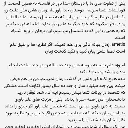
یکی از تفاوت های ما با دوستان خدا باور در فلسفه به همین قسمت از
فرمایشات شما میرسه. دوستان خدا باور ما، برهان هایی مثل علیت رو
یک اصل در نظر میگیرند و برای این که به تسلسل نرسند، علت العللی
رو در نظر میگیرند که خود دیگر به علتی نیاز ندارد. اما ما عرض میکنیم
که به همین دلیل که به تسلسل میرسیم، این برهان از پایه اشتباه
است.
ametis: زمان بهانه کافی برای علم نمیشه اگر نظریه ها بر طبق علم
است لطفا علمی بیان کنید و نگید گذشت زمان
امروزه علم تونسته پروسه های چند ده ساله رو در چند ساعت انجام
بده و یا رشد رو متوقف کنه
بنده هیچ نکته غیر علمی در گذشت زمان نمیبینم. من باز هم عرض
میکنم بین چند میلیارد سال و چند ده سال بسیار تفاوت است. مشکلی
که شخصا در بیانات شما بهش رسیدم اینه که، شما توقع دارید
دانشمندان امروز همه چیز را بدانند. یکی از مزیت های علم باوری
نسبت به دین باوری در این است که شخص علم باور اگر چیزی را نداند،
به راحتی بیان میکند که نمیدانم و همچنین اگر دلیلی بر رد نظریه مورد
نظر ایشان وارد شد، آن را میپذیرد.
من یک سوال از شما میپرسم. دین شما، افزایش احظه به لحظه حجم