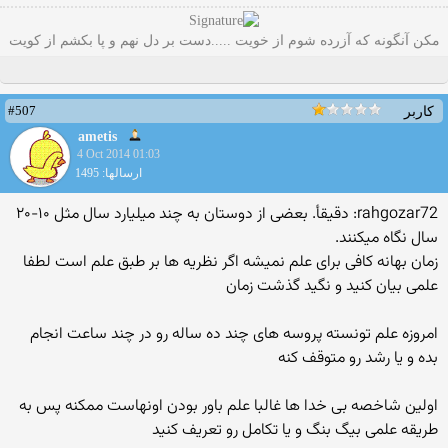
مکن آنگونه که آزرده شوم از خویت .....دست بر دل نهم و پا بکشم از کویت
#507
کاربر
ametis
4 Oct 2014 01:03
ارسالها: 1495
rahgozar72: دقیقأ. بعضی از دوستان به چند میلیارد سال مثل ۱۰-۲۰
سال نگاه میکنند.
زمان بهانه کافی برای علم نمیشه اگر نظریه ها بر طبق علم است لطفا
علمی بیان کنید و نگید گذشت زمان
امروزه علم تونسته پروسه های چند ده ساله رو در چند ساعت انجام
بده و یا رشد رو متوقف کنه
اولین شاخصه بی خدا ها غالبا علم باور بودن اونهاست ممکنه پس به
طریقه علمی بیگ بنگ و یا تکامل رو تعریف کنید