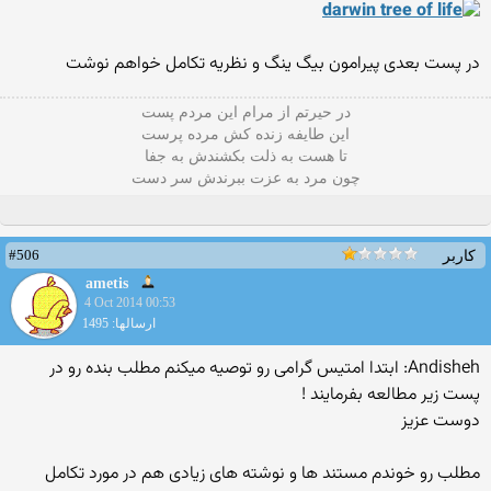
در پست بعدی پیرامون بیگ ینگ و نظریه تکامل خواهم نوشت
در حیرتم از مرام این مردم پست
این طایفه زنده کش مرده پرست
تا هست به ذلت بکشندش به جفا
چون مرد به عزت ببرندش سر دست
#506
کاربر
ametis
4 Oct 2014 00:53
ارسالها: 1495
Andisheh: ابتدا امتیس گرامی رو توصیه میکنم مطلب بنده رو در
پست زیر مطالعه بفرمایند !
دوست عزیز
مطلب رو خوندم مستند ها و نوشته های زیادی هم در مورد تکامل