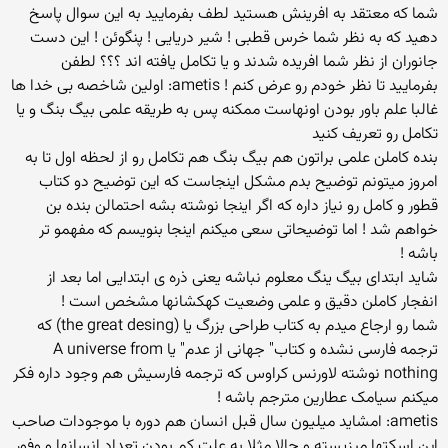
شما که معتقد به افرینش هستید لطف بفرمایید به این سوال پاسخ
دهید که به نظر شما خرس قطبی ! شیر دریایی ! پنگوئن ! این دست
جانوران از نظر شما افریده شدند و یا تکامل یافته اند ؟؟؟ لطفن
بفرمایید تا نظر خودم رو عرض کنم ! ametis: اولین شاخصه بی خدا ها
غالبا علم باور بودن اونهاست ممکنه پس به طریقه علمی بیگ بنگ و یا
تکامل رو تعریف کنید
بنده کاملن علمی براتون هم بیگ بنگ هم تکامل رو از لحظه اول تا به
امروز میتونم توضیح بدم مشکل اینجاست که این توضیح دو کتاب
قطور و کامل رو نیاز داره که اگر اینجا نوشته بشه احتمالن بنده بن
خواهم شد ! اما توضیحاتی سعی میکنم اینجا بنویسم که مفهمو تر
باشه !
شاید ابتدای بیگ ینگ معلوم نباشه یعنی ذره ی ابتدایی اما بعد از
انفجار کاملن دقیق و علمی وضعیت کهکشانها مشخص است !
شما رو ارجاع میدم به کتاب طراحی بزرگ یا (the great desing) که
ترجمه فارسی نشده و کتاب" جهانی از عدم" یا A universe from
nothing نوشته لاورنس کراوس که ترجمه فارسیش هم وجود داره فکر
میکنم سیامک عطارین مترجم باشه !
ametis: امشاید میلیون سال قبل انسان هم دوره با موجودات صاحب
این اسکتها میزیسته و حالا مثلا به علت کم بودن تعداد انسانها و وفور