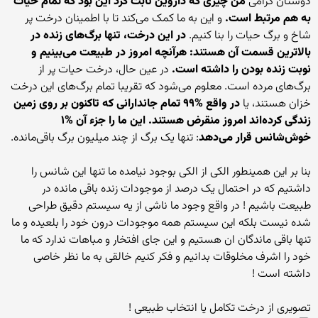
دوستان گرامی
من چیزی که داروین ثابت کرد این بود که تمام حیات
به هم مرتبط است.
و این به ما کمک می‌کند تا با اطمینان درخت پر
شاخ و برگ حیات را بنا کنیم.
در این درخت، تنها برگ‌های زنده در
بالاترین قسمت آن هستند: هرآنچه امروز در طبیعت می‌بینیم و
نوبت زنده بودن را داشته ‌است.
در عین حال، درخت حیات پر از
برگ‌های مرده است. معلوم می‌شود که تقریبا تمام برگ‌های این درخت
خزان هستند، یا
در واقع %۹۹ تمام جاندارانی که تاکنون بر روی زمین
زندگی کرده‌اند امروز منقرض هستند. این ما را جزء آن %۱
خوش‌شانس قرار می‌دهد
: تنها یک برگ از چند میلیون برگ باقی‌مانده.
بنا بر این همینطور الکی از الکی بوجود نیامده ما تنها این شانس را
داشتیم که در احتمال یک درصد از موجودات زنده باقی مانده در
طبیعت باشیم ! در واقع وجود ما ناشی از یه سیستم دقیق طراحی
شده نیست بلکه این سیستم همه موجودات درون خود را بلعیده و ما
تنها باقی ماندگان ان هستیم و این جای افتخار و مباهات ندارد که ما
خود را اشرف مخلوقات بدانیم و فکر کنیم خالقی به ما نظر خاصی
داشته است !
تصویری از درخت تکامل یا انتخاب طبیعی !