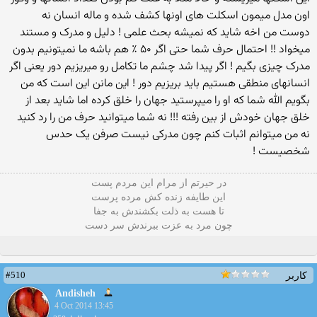
اون مدل میمون اسکلت های اونها کشف شده و ماله انسان نه
دوست من اخه شاید که نمیشه بحث علمی ! دلیل و مدرک و مستند
میخواد !! احتمال حرف شما حتی اگر ۵۰ ٪ هم باشه ما نمیتونیم بدون
مدرک چیزی بگیم ! اگر پیدا شد چشم ما تکامل رو میریزیم دور یعنی اگر
انسانهای منطقی هستیم باید بریزیم دور ! این مانن این است که من
بگویم الله شما که او را میپرستید جهان را خلق کرده اما شاید بعد از
خلق جهان خودش از بین رفته !!! نه شما میتوانید حرف من را رد کنید
نه من میتوانم اثبات کنم چون مدرکی نیست صرفن یک حدس
شخصیست !
در حیرتم از مرام این مردم پست
این طایفه زنده کش مرده پرست
تا هست به ذلت بکشندش به جفا
چون مرد به عزت ببرندش سر دست
#510
کاربر
Andisheh
4 Oct 2014 13:45