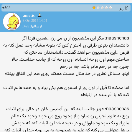
#503
کاربر
ametis
3 Oct 2014 14:54
ارسالها: 1495
naashenas: مگر این مذهبیون از رو می رن...همین فردا اگر
دانشمندان بتونن ظرفی رو اختراع کنن که بتونه مشابه رحم عمل کنه به
فرض...این مذهبیون خواهند گفت...دانشمندان ساختن که
ساختن.مهم اون روحه انسانه، اون روحه که از جانب خداست.حالا
جنین چه در رحم مادر باشه چه در رحم
اینها مسائل نظری در حد مثال هست ممکنه روزی هم این اتفاق بیفته
اما ممکنه تا قبل از اون روز از اسمون هم یکی بیاد و به همه عالم اثبات
کنه که با افریننده در ارتباطه
naashenas: عزیز جالبـــ اینه که این آمتیس خان در حالی برای اثبات
روح به علوم تجربی رو میاره و از وجود روح می خواد وجود یک عالم
ماوراء و یک موجود ماورائی و در نتیجه خدا رو اثبات کنه که خودش
بارها اعترافــــ می کنه که علم به هیچوجه نه می تونه خدا رو اثبات کنه