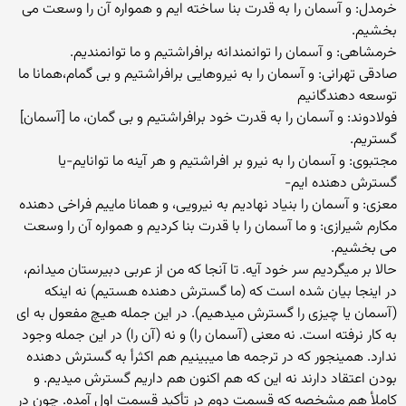
خرمدل: و آسمان را به قدرت بنا ساخته ایم و همواره آن را وسعت می
بخشیم.
خرمشاهی: و آسمان را توانمندانه برافراشتیم و ما توانمندیم.
صادقی تهرانی: و آسمان را به نیروهایی برافراشتیم و بی گمام،همانا ما
توسعه دهندگانیم
فولادوند: و آسمان را به قدرت خود برافراشتیم و بی گمان، ما [آسمان]
گستریم.
مجتبوی: و آسمان را به نیرو بر افراشتیم و هر آینه ما توانایم-یا
گسترش دهنده ایم-
معزی: و آسمان را بنیاد نهادیم به نیرویی، و همانا ماییم فراخی دهنده
مکارم شیرازی: و ما آسمان را با قدرت بنا کردیم و همواره آن را وسعت
می بخشیم.
حالا بر میگردیم سر خود آیه. تا آنجا که من از عربی دبیرستان میدانم،
در اینجا بیان شده است که (ما گسترش دهنده هستیم) نه اینکه
(آسمان یا چیزی را گسترش میدهیم). در این جمله هیچ مفعول به ای
به کار نرفته است. نه معنی (آسمان را) و نه (آن را) در این جمله وجود
ندارد. همینجور که در ترجمه ها میبینیم هم اکثرأ به گسترش دهنده
بودن اعتقاد دارند نه این که هم اکنون هم داریم گسترش میدیم. و
کاملأ هم مشخصه که قسمت دوم در تأکید قسمت اول آمده. چون در