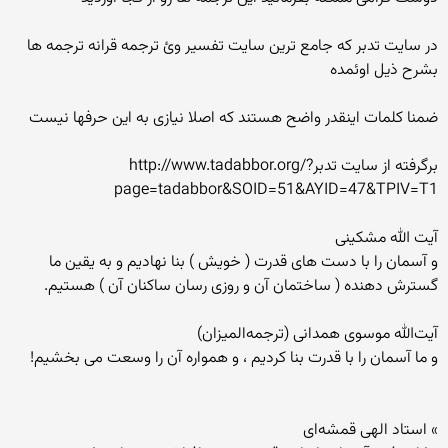
در سایت تدبر که جامع ترین سایت تفسیر وئ ترجمه قرانه ترجمه ها
بشرح ذیل اوئمده
ضمنا کلمات اینقدر واضح هستند که اصلا نیازی به این حرفها نیست
برگرفته از سایت تدبرhttp://www.tadabbor.org/?
page=tadabbor&SOID=51&AYID=47&TPIV=T1
آیت الله مشکینی
و آسمان را با دست های قدرت ( خویش ) بنا نهادیم و به یقین ما
گسترش دهنده ( ساختمان آن و روزی رسان ساکنان آن ) هستیم.
آیت‌الله موسوی همدانی (ترجمه‌المیزان)
و ما آسمان را با قدرت بنا کردیم ، و همواره آن را وسعت می بخشیم!
» استاد الهی قمشه‌ای