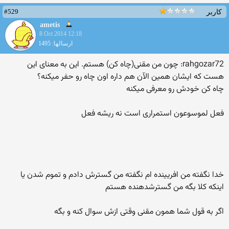
#529
کاربر
ametis
8 Oct 2014 12:18
ارسالها: 1495
rahgozar72: چون من مقنی(چاه کن) هستم. این به معنای این
هست که ایشان همین الآن هم داره اون چاه رو حفر میکنه؟
چاه کن خودش رو معرفی میکنه
فعل لموسوعون استمراری است نه ریشه فعل
خدا نگفته من افریینده ام نگفته من گسترش دادم و تموم شدن یا
اینکه کلا بگه من گسترشدهنده هستم
اگر به قول شما همون مقنی وقتی ازش سوال کنه و بگه