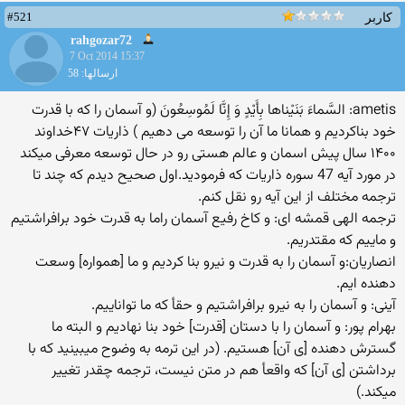
#521
کاربر
rahgozar72
7 Oct 2014 15:37
ارسالها: 58
ametis: السَّماءَ بَنَيْناها بِأَيْدٍ وَ إِنَّا لَمُوسِعُونَ (و آسمان را که با قدرت
خود بناکردیم و همانا ما آن را توسعه می دهیم ) ذاریات ۴۷خداوند
۱۴۰۰ سال پیش اسمان و عالم هستی رو در حال توسعه معرفی میکند
در مورد آیه 47 سوره ذاریات که فرمودید.اول صحیح دیدم که چند تا
ترجمه مختلف از این آیه رو نقل کنم.
ترجمه الهی قمشه ای: و کاخ رفیع آسمان راما به قدرت خود برافراشتیم
و ماییم که مقتدریم.
انصاریان:و آسمان را به قدرت و نیرو بنا کردیم و ما [همواره] وسعت
دهنده ایم.
آینی: و آسمان را به نیرو برافراشتیم و حقأ که ما تواناییم.
بهرام پور: و آسمان را با دستان [قدرت] خود بنا نهادیم و البته ما
گسترش دهنده [ی آن] هستیم. (در این ترمه به وضوح میبینید که با
برداشتن [ی آن] که واقعأ هم در متن نیست، ترجمه چقدر تغییر
میکند.)