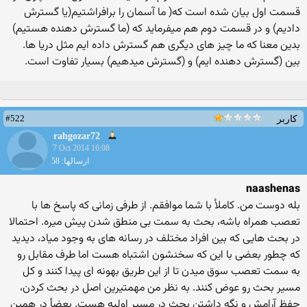
قسمت اول بیان شده است که( ما آسمان را برافراشتیم(یا گسترش
دادیم) و در قسمت دوم هم میفرماید که (ما گسترش دهنده هستیم)
بدین معنا که ما چیز های دیگری هم گسترش داده ایم مثل دریا ها.
بین (گسترش دهنده ایم) و (گسترش میدهیم) بسیار تفاوت است.
#522
کاربر
rahgozar72
7 Oct 2014 16:08
ارسالها: 58
naashenas
بله دوست من. کاملأ با شما موافقم. از طرفی زمانی که پاسخ ها با
تعصب همراه باشه، بحث به سمت بی منطق شدن پیش میره. احتمالا
در بحث هایی که بین افراد مختلف در رسانه های به وجود میاد، دیدید
که چطور بعضی با این که سخنشون اشتباه هست اما طرف مقابل رو
به سمت تعصب سوق میدن تا از این طریق بهونه ای پیدا کنند و کل
مسیر بحث رو عوض کنند. به نظر من مهمتیرین اصل در بحث کردن،
حفظ آرامش و نگه داشتن بحث در مسیر اولیه هست. بعضأ در همین