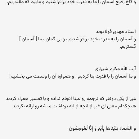
و کاخ رفیع آسمان را ما به قدرت خود برافراشتیم و ماییم که مقتدریم.
استاد مهدی فولادوند
و آسمان را به قدرت خود برافراشتیم ، و بی گمان ، ما [ آسمان ]
گستریم.
آیت الله مکارم شیرازی
و ما آسمان را با قدرت بنا کردیم ، و همواره آن را وسعت می بخشیم!
غیر از یکی دونفر که ترجمه رو عینا انجام نداده و با تفسیر همراه کردند
هیچکدام معنی ای غیر از انچه از ایه برداشت میشه رو ارائه نکردند
وَ السَّماءَ بَنَيْناها بِأَيْدٍ وَ إِنَّا لَمُوسِعُونَ