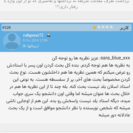
برداشت طرف مقابلت شرطه نه برداشتها و تفاسیری که تو از اون واژه یا
رفتار داری!!!
#528
کاربر
rahgozar72
8 Oct 2014 12:06
ارسالها: 58
sara_blue_xxx: عزیز نظریه ها رو توجه کن
به نظریه ها هم توجه کردم. بنده کل بحث کردن اون پسر با استادش
رو عرض میکنم که همین نظریه ها هم داخلشون هست. نوع بحث
کردن مخصوصأ بحث های آخر، پر از سفسطه هست. به نوعی این
استاد اسلان بلد نیست بحث کنه. بله چند تا از این نظریه ها هم در
خلال بحث ها عنوان میشه اما وقتی اون دانشجو یک سری جواب
میده، دیگه استاد بلد نیست پاسخش رو بده. این هم از اوجایی ناشی
میشه که شخص نویسنده با نظر دانشجو موافق است و از یک بحث
عادلانه دور میشه