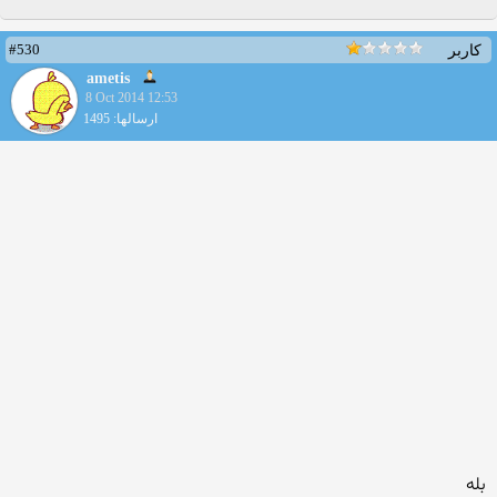
#530
کاربر
ametis
8 Oct 2014 12:53
ارسالها: 1495
بله