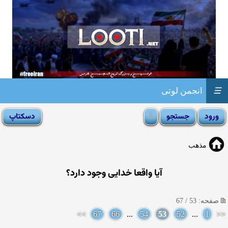
☰
انجمن لوتی
مذهب
آيا واقعا خدايى وجود دارد؟
صفحه: 53 / 67
>>
67
66
...
54
53
52
...
1
<<