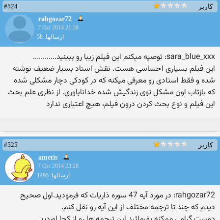
#524
کاربر
rahgozar72
7 Oct 2014 21:38
ارسالها: 58
sara_blue_xxx: توصیه میکنم این فیلم زیبا رو ببینید............
این فیلم بسیاری احساسی هست. نقش استاد بسیار ضعیف نوشته
شده و فقط استادی رو معرفی میکنه که در کودکی دچار مشکلی شده
که بازتاب اون مشکل توی زندگیش شده خداناباوری. از نظری علم بحث
این فیلم و نوع بحث کردن درون فیلم، هیچ اعتباری ندارد
#525
کاربر
ametis
7 Oct 2014 23:28
ارسالها: 1495
rahgozar72: در مورد آیه 47 سوره ذاریات که فرمودید.اول صحیح
دیدم که چند تا ترجمه مختلف از این آیه رو نقل کنم.
دوست گرامی ممکنه بفرمائید این ترجمه ها رو از کجا اوردید